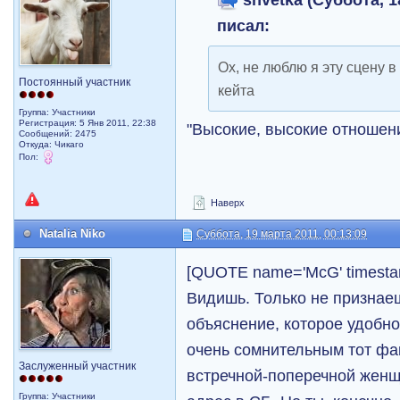
писал:
Ох, не люблю я эту сцену 
Постоянный участник
кейта
Группа: Участники
Регистрация: 5 Янв 2011, 22:38
"Высокие, высокие отношени
Сообщений: 2475
Откуда: Чикаго
Пол:
Наверх
Natalia Niko
Суббота, 19 марта 2011, 00:13:09
[QUOTE name='McG' timesta
Видишь. Только не признае
объяснение, которое удобн
очень сомнительным тот фак
Заслуженный участник
встречной-поперечной жен
Группа: Участники