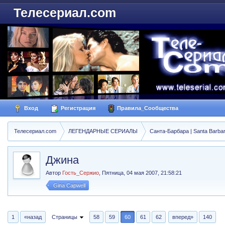
Телесериал.com
Вход
Регистрация
Правила_Сообщества
Телесериал.com
ЛЕГЕНДАРНЫЕ СЕРИАЛЫ
Санта-Барбара | Santa Barba
Джина
Автор
Гость_Сержио
,
Пятница, 04 мая 2007, 21:58:21
Gina Capwell
1
«назад
Страницы
58
59
60
61
62
вперед»
140