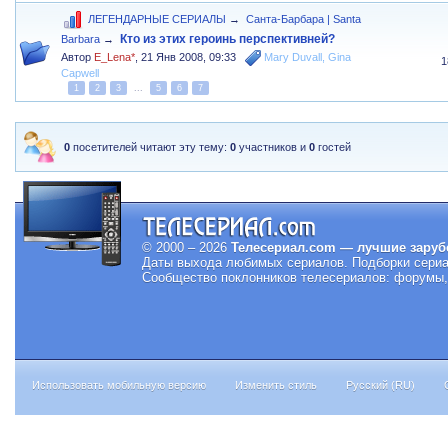
ЛЕГЕНДАРНЫЕ СЕРИАЛЫ
→
Санта-Барбара | Santa
Кто из этих героинь перспективней?
Barbara
→
Автор
E_Lena*
,
21 Янв 2008, 09:33
Mary Duvall
,
Gina
1
Capwell
1
2
3
...
5
6
7
0
посетителей читают эту тему:
0
участников и
0
гостей
© 2000 – 2026
Телесериал.com — лучшие заруб
Даты выхода любимых сериалов.
Подборки сериа
Сообщество поклонников телесериалов: форумы, 
Использовать мобильную версию
Изменить стиль
Русский (RU)