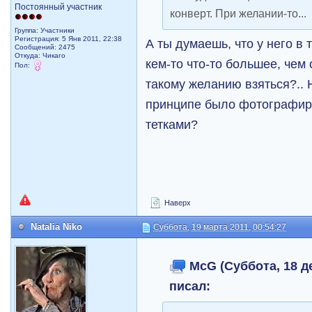
Постоянный участник
конверт. При желании-то...
Группа: Участники
Регистрация: 5 Янв 2011, 22:38
А ты думаешь, что у него в
Сообщений: 2475
Откуда: Чикаго
кем-то что-то большее, чем 
Пол:
такому желанию взяться?.. Н
принципе было фотографир
тетками?
Наверх
Natalia Niko
Суббота, 19 марта 2011, 00:54:27
McG (Суббота, 18 де
писал: