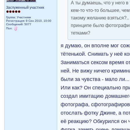
А ты думаешь, что у него 
Заслуженный участник
кем-то что-то большее, чем
такому желанию взяться?.. 
Группа: Участники
Регистрация: 9 Сен 2010, 10:00
Сообщений: 5077
принципе было фотографи
Пол:
тетками?
я думаю, он вполне мог сож
тётенькой. Снимать у неё к
Заниматься сексом время от
ней. Не вижу ничего кримина
были за чувства - мало ли...
Или как? Он специально пр
создал имитацию домашнего
фотографа, сфотографиров
отослать фотку Джине, а по
её реакцию? Обкурился он 
Фотка, заметь очень домаш