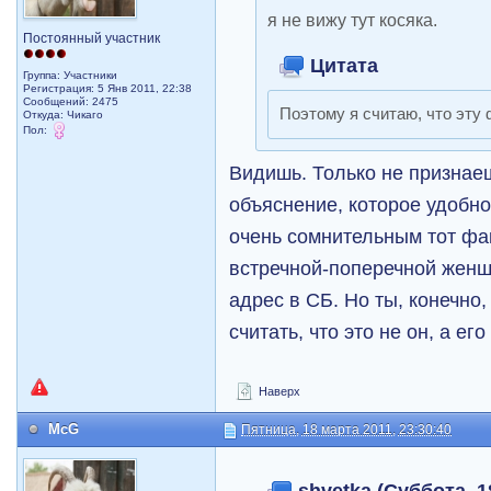
я не вижу тут косяка.
Постоянный участник
Цитата
Группа: Участники
Регистрация: 5 Янв 2011, 22:38
Сообщений: 2475
Поэтому я считаю, что эту 
Откуда: Чикаго
Пол:
Видишь. Только не признае
объяснение, которое удобн
очень сомнительным тот фак
встречной-поперечной жен
адрес в СБ. Но ты, конечно
считать, что это не он, а е
Наверх
McG
Пятница, 18 марта 2011, 23:30:40
shvetka (Суббота, 1