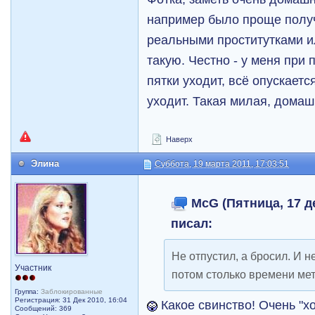
например было проще получ
реальными проститутками и
такую. Честно - у меня при
пятки уходит, всё опускаетс
уходит. Такая милая, дома
Наверх
Элина
Суббота, 19 марта 2011, 17:03:51
McG (Пятница, 17 де
писал:
Не отпустил, а бросил. И н
Участник
потом столько времени мет
Группа:
Заблокированные
Регистрация: 31 Дек 2010, 16:04
Какое свинство! Очень "х
Сообщений: 369