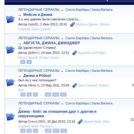
ЛЕГЕНДАРНЫЕ СЕРИАЛЫ
→
Санта-Барбара | Santa Barbara
Мейсон и Джина
→
А у них давняя была симпатия-страсть...
Автор
Kate82
,
1 Июн 2013, 20:41
Мейсон-Джина
,
Mason
Capwell
,
Gina Capwell
ЛЕГЕНДАРНЫЕ СЕРИАЛЫ
→
Санта-Барбара | Santa Barbara
АВГУСТА, ДЖИНА, ДЖИНДЖЕР
→
Да здравствуют Стервы!
Автор
ДеМотт
,
14 мая 2013, 12:51
Augusta Lockridge
,
Gina Capwell
,
Ginger Jones
1
2
ЛЕГЕНДАРНЫЕ СЕРИАЛЫ
→
Санта-Барбара | Santa Barbara
Джина и Роберт
→
был ли у них потенциал?
2
Автор
Nikita S
,
13 Мар 2011, 03:04
Gina Capwell
,
Robert
Barr
1
2
3
...
11
12
13
ЛЕГЕНДАРНЫЕ СЕРИАЛЫ
→
Санта-Барбара | Santa Barbara
→
Джина - Кейт: их отношения друг с другом и
окружающими
1
Автор
Ольга 0891
,
10 Дек 2010, 13:16
Джина-Кейт
,
Gina
Capwell
,
Keith Timmons
1
2
3
...
49
50
51