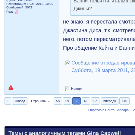
Банни Тольятти, итальянс
Группа: Участники
Регистрация: 9 Сен 2010, 10:00
Сообщений: 5077
Джины?
Пол:
не знаю, я перестала смотр
Джастина Диса, т.к. смотрел
него. потом пересматривала
Про общение Кейта и Банн
Сообщение отредактирова
Суббота, 19 марта 2011, 2
Наверх
1
«назад
Страницы
58
59
60
61
62
вперед»
140
Обратно в Санта-Барбара | Sa
Темы с аналогичным тегами Gina Capwell