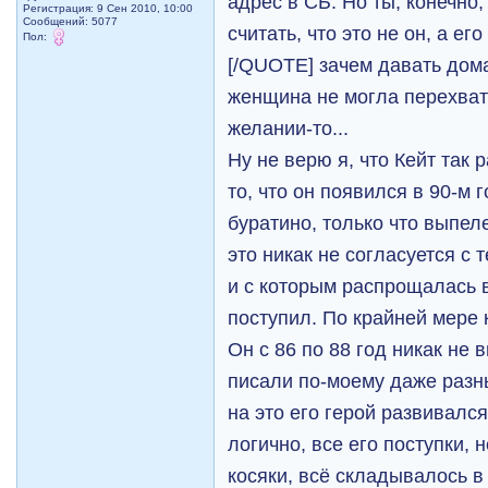
адрес в СБ. Но ты, конечно
Регистрация: 9 Сен 2010, 10:00
Сообщений: 5077
считать, что это не он, а е
Пол:
[/QUOTE] зачем давать дома
женщина не могла перехват
желании-то...
Ну не верю я, что Кейт так 
то, что он появился в 90-м г
буратино, только что выпел
это никак не согласуется с 
и с которым распрощалась в 
поступил. По крайней мере 
Он с 86 по 88 год никак не 
писали по-моему даже разн
на это его герой развивалс
логично, все его поступки, 
косяки, всё складывалось в