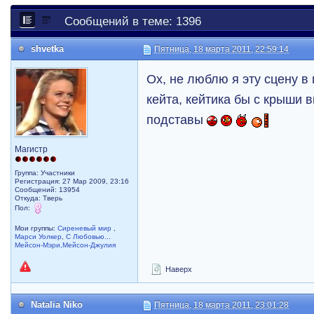
Сообщений в теме: 1396
shvetka
Пятница, 18 марта 2011, 22:59:14
Ох, не люблю я эту сцену 
кейта, кейтика бы с крыши 
подставы
Магистр
Группа: Участники
Регистрация: 27 Мар 2009, 23:16
Сообщений: 13954
Откуда: Тверь
Пол:
Мои группы:
Сиреневый мир
,
Марси Уолкер
,
С Любовью...
Мейсон-Мэри,Мейсон-Джулия
Наверх
Natalia Niko
Пятница, 18 марта 2011, 23:01:28