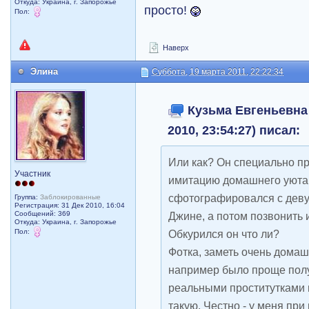
Откуда: Украина, г. Запорожье
просто!
Пол:
Наверх
Элина
Суббота, 19 марта 2011, 22:22:34
Кузьма Евгеньевна 
2010, 23:54:27) писал:
Или как? Он специально п
Участник
имитацию домашнего уюта,
сфотографировался с деву
Группа:
Заблокированные
Регистрация: 31 Дек 2010, 16:04
Сообщений: 369
Джине, а потом позвонить 
Откуда: Украина, г. Запорожье
Пол:
Обкурился он что ли?
Фотка, заметь очень дома
например было проще полу
реальными проститутками 
такую. Честно - у меня при