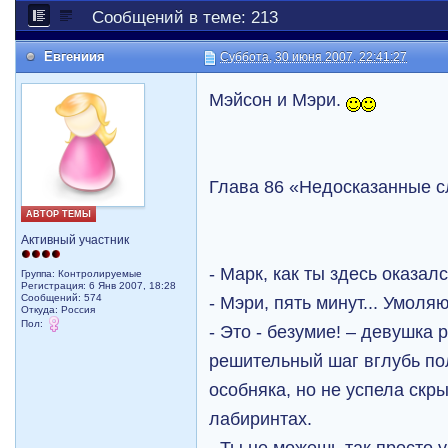
Сообщений в теме: 213
Евгениия
Суббота, 30 июня 2007, 22:41:27
Мэйсон и Мэри.
Глава 86 «Недосказанные с
АВТОР ТЕМЫ
Активный участник
- Марк, как ты здесь оказ
Группа: Контролируемые
Регистрация: 6 Янв 2007, 18:28
Сообщений: 574
- Мэри, пять минут... Умоляю
Откуда: Рoccия
Пол:
- Это - безумие! – девушка
решительный шаг вглубь по
особняка, но не успела скр
лабиринтах.
- Ты не можешь так просто 