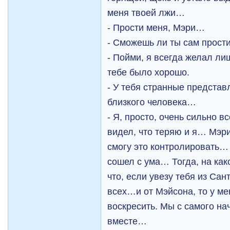
меня твоей лжи…
- Прости меня, Мэри…
- Сможешь ли ты сам прости
- Пойми, я всегда желал ли
тебе было хорошо.
- У тебя странные представ
близкого человека…
- Я, просто, очень сильно в
видел, что теряю и я… Мэри,
смогу это контролировать… 
сошел с ума… Тогда, на как
что, если увезу тебя из Сан
всех…и от Мэйсона, то у ме
воскресить. Мы с самого н
вместе…