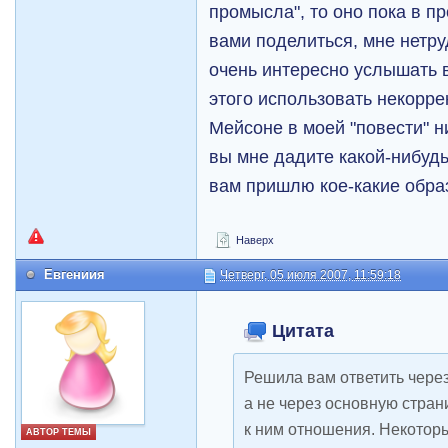
промысла", то оно пока в пр
вами поделиться, мне нетруд
очень интересно услышать 
этого использовать некоррек
Мейсоне в моей "повести" н
вы мне дадите какой-нибудь
вам пришлю кое-какие обра
Наверх
Евгениия
Четверг, 05 июля 2007, 11:59:18
Цитата
Решила вам ответить через
а не через основную стран
к ним отношения. Некотор
АВТОР ТЕМЫ