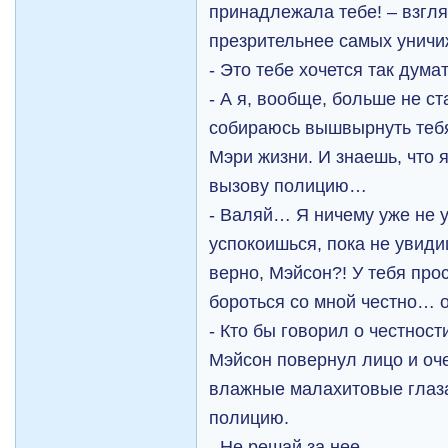
принадлежала тебе! – взгл
презрительнее самых уничи
- Это тебе хочется так думат
- А я, вообще, больше не с
собираюсь вышвырнуть тебя
Мэри жизни. И знаешь, что 
вызову полицию…
- Валяй… Я ничему уже не 
успокоишься, пока не увиди
верно, Мэйсон?! У тебя прос
бороться со мной честно… 
- Кто бы говорил о честност
Мэйсон повернул лицо и оче
влажные малахитовые глаза.
полицию.
- Не решай за нее…