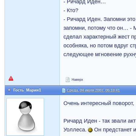
- Ричард Иден…
- Кто?
- Ричард Иден. Запомни эт
запомни, потому что он… - 
сделал характерный жест пр
особняка, но потом вдруг ст
следующее мгновение рухну
Наверх
Гость_Мария1
Среда, 04 июля 2007, 06:18:41
Очень интересный поворот,
Ричард Иден - так звали ак
Уоллеса.
Он предстанет 