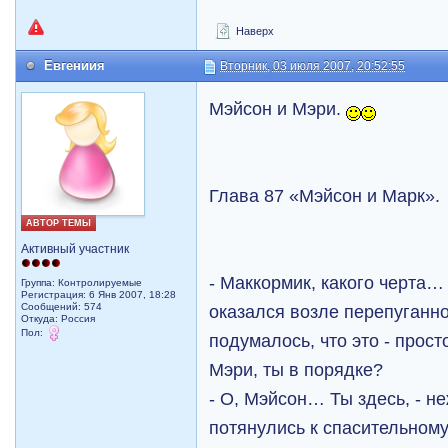
Наверх
Евгениия
Вторник, 03 июля 2007, 20:52:55
Мэйсон и Мэри.
Глава 87 «Мэйсон и Марк».
АВТОР ТЕМЫ
Активный участник
- Маккормик, какого черта… 
Группа: Контролируемые
Регистрация: 6 Янв 2007, 18:28
Сообщений: 574
оказался возле перепуганно
Откуда: Рoccия
Пол:
подумалось, что это - прос
Мэри, ты в порядке?
- О, Мэйсон… Ты здесь, - н
потянулись к спасительному