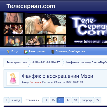
Телесериал.com
Вход
Регистрация
Правила_Сообщества
Телесериал.com
ФАНФИКИ И ФАН-АРТ
Фанфики по сериалу Санта-Барбара
Фанфик о воскрешении Мэри
Автор
Евгениия
,
Пятница, 23 марта 2007, 16:08:09
1
«назад
Страницы
14
15
16
17
18
вперед»
22