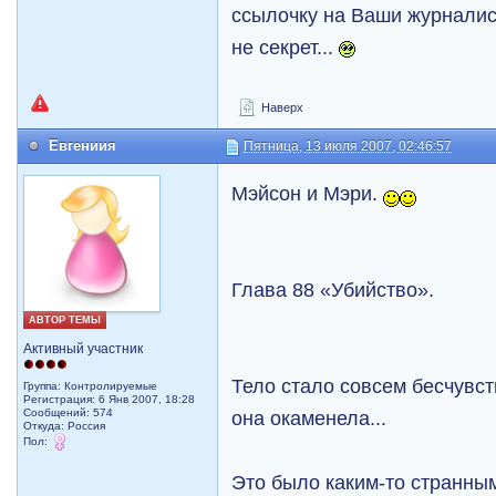
ссылочку на Ваши журналист
не секрет...
Наверх
Евгениия
Пятница, 13 июля 2007, 02:46:57
Мэйсон и Мэри.
Глава 88 «Убийство».
АВТОР ТЕМЫ
Активный участник
Тело стало совсем бесчувс
Группа: Контролируемые
Регистрация: 6 Янв 2007, 18:28
Сообщений: 574
она окаменела...
Откуда: Рoccия
Пол:
Это было каким-то странны