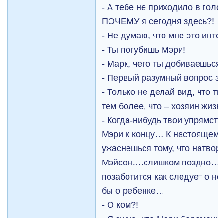
- А тебе не приходило в го
ПОЧЕМУ я сегодня здесь?!
- Не думаю, что мне это ин
- Ты погубишь Мэри!
- Марк, чего ты добиваешьс
- Первый разумный вопрос 
- Только не делай вид, что т
тем более, что – хозяин ж
- Когда-нибудь твои упрямс
Мэри к концу… К настоящем
ужаснешься тому, что натво
Мэйсон….слишком поздно… И
позаботится как следует о н
бы о ребенке…
- О ком?!