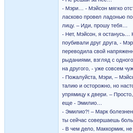
- Мэри… - Мэйсон мягко отс
ласково провел ладонью по
лицу. – Иди, прошу тебя…
- Нет, Мэйсон, я останусь… 
поубивали друг друга, - Мэ
переводила свой напряженн
рыданиями, взгляд с одног
на другого, - уже совсем чу
- Пожалуйста, Мэри, – Мэйс
талию и осторожно, но нас
упрямицу к двери. – Просто
еще - Эмилио…
- Эмилио?! – Марк болезне
ты сейчас совершаешь бо
- В чем дело, Маккормик, не