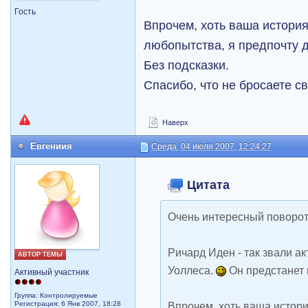
Гость
Впрочем, хоть ваша история
любопытства, я предпочту 
Без подсказки.
Спасибо, что не бросаете с
Наверх
Евгениия
Среда, 04 июля 2007, 12:24:27
Цитата
Очень интересный поворот
Ричард Иден - так звали а
АВТОР ТЕМЫ
Уоллеса.
Он предстанет
Активный участник
Группа: Контролируемые
Регистрация: 6 Янв 2007, 18:28
Впрочем, хоть ваша истори