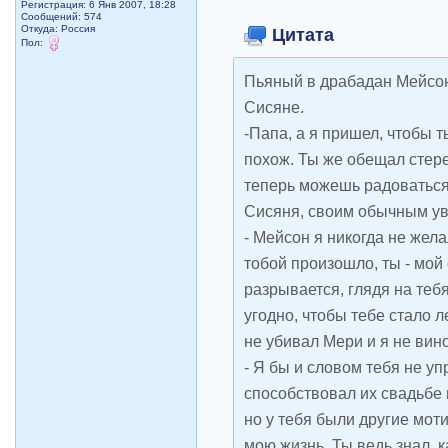
Регистрация: 6 Янв 2007, 18:28
Сообщений: 574
Откуда: Рoccия
Цитата
Пол:
Пьяный в драбадан Мейсон
Сисяне.
-Папа, а я пришел, чтобы т
похож. Ты же обещал стере
теперь можешь радоваться,
Сисяня, своим обычным у
- Мейсон я никогда не жела
тобой произошло, ты - мой
разрывается, глядя на тебя
угодно, чтобы тебе стало ле
не убивал Мери и я не вино
- Я бы и словом тебя не уп
способствовал их свадьбе 
но у тебя были другие мот
мою жизнь. Ты ведь знал, к