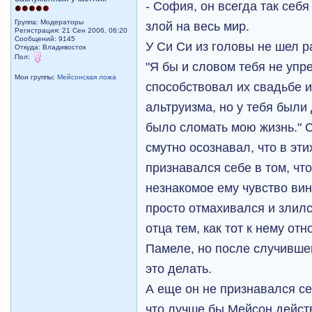
- София, он всегда так себя
Группа: Модераторы
злой на весь мир.
Регистрация: 21 Сен 2006, 06:20
Сообщений: 9145
У Си Си из головы не шел р
Откуда: Владивосток
Пол:
"Я бы и словом тебя не упр
Мои группы:
Мейсонская ложа
способствовал их свадьбе 
альтруизма, но у тебя были
было сломать мою жизнь." 
смутно осознавал, что в эти
признавался себе в том, чт
незнакомое ему чувство ви
просто отмахивался и злилс
отца тем, как тот к нему от
Памеле, но после случивше
это делать.
А еще он не признавался себ
что лучше бы Мейсон дейст