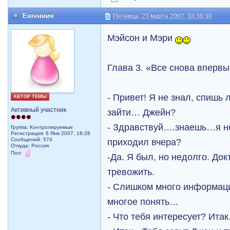
Евгениия
Пятница, 23 марта 2007, 18:38:30
Мэйсон и Мэри
Глава 3. «Все снова впервы
- Привет! Я не знал, спишь
АВТОР ТЕМЫ
Активный участник
зайти… Джейн?
- Здравствуй….знаешь…я не
Группа: Контролируемые
Регистрация: 6 Янв 2007, 18:28
Сообщений: 574
приходил вчера?
Откуда: Рoccия
Пол:
-Да. Я был, но недолго. До
тревожить.
- Слишком много информа
многое понять…
- Что тебя интересует? Ита