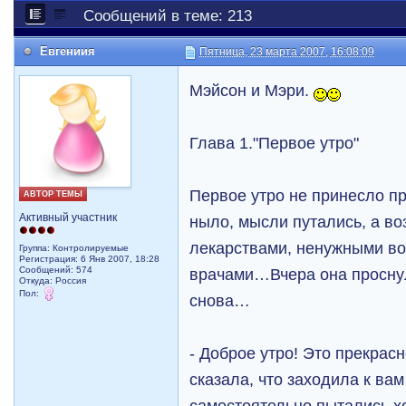
Сообщений в теме: 213
Евгениия
Пятница, 23 марта 2007, 16:08:09
Мэйсон и Мэри.
Глава 1."Первое утро"
Первое утро не принесло 
АВТОР ТЕМЫ
Активный участник
ныло, мысли путались, а в
лекарствами, ненужными в
Группа: Контролируемые
Регистрация: 6 Янв 2007, 18:28
Сообщений: 574
врачами…Вчера она просну
Откуда: Рoccия
Пол:
снова…
- Доброе утро! Это прекра
сказала, что заходила к вам
самостоятельно пытались х