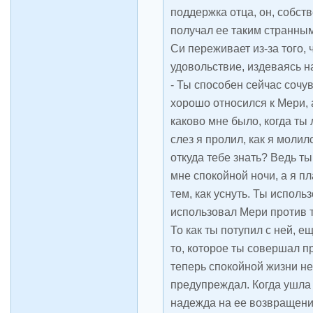
поддержка отца, он, собств
получал ее таким странным
Си переживает из-за того, 
удовольствие, издеваясь н
- Ты способен сейчас сочу
хорошо относился к Мери, 
каково мне было, когда ты
слез я пролил, как я молил
откуда тебе знать? Ведь т
мне спокойной ночи, а я п
тем, как уснуть. Ты исполь
использовал Мери против т
То как ты потупил с ней, 
то, которое ты совершал п
теперь спокойной жизни не
предупреждал. Когда ушла
надежда на ее возвращение