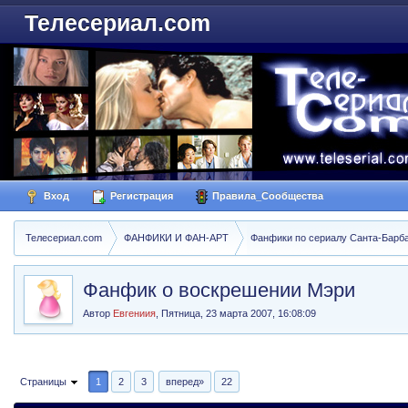
Телесериал.com
Вход
Регистрация
Правила_Сообщества
Телесериал.com
ФАНФИКИ И ФАН-АРТ
Фанфики по сериалу Санта-Барбара
Фанфик о воскрешении Мэри
Автор
Евгениия
,
Пятница, 23 марта 2007, 16:08:09
Страницы
1
2
3
вперед»
22