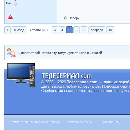
Пол:
Наверх
1
«назад
Страницы
3
4
5
6
7
вперед»
10
0
посетителей читают эту тему:
0
участников и
0
гостей
© 2000 – 2026
Телесериал.com — лучшие заруб
Даты выхода любимых сериалов.
Подборки сериа
Сообщество поклонников телесериалов: форумы, 
Использовать мобильную версию
Изменить стиль
Русский (RU)