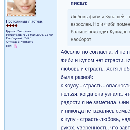
писал:
Любовь фиби и Купа дейст
Постоянный участник
взрослей. Но и Фиби помен
больше подходит Купидон ч
Группа: Участники
Регистрация: 25 мая 2006, 16:09
Сообщений: 2490
наоборот
Откуда: В Контакте
Пол:
Абсолютно согласна. И не н
Фиби и Купом нет страсти. 
любовь и страсть. Хотя лю
была разной:
к Коулу - страсть - опаснос
нельзя, когда она узнала, 
радости я не заметила. Он
и никогда не казались семьё
к Купу - страсть-любовь, на
руках, уверенность, что зав