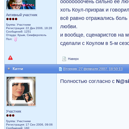
оооооооочень сильно её люб
хоть Коул-призрак и говорил
Активный участник
всё равно отражались боль
Группа: Участники
любви.
Регистрация: 22 Дек 2006, 18:28
Сообщений: 1251
и вообще, сценаристов на м
Откуда: Крым, Симферополь
Пол:
сделали с Коулом в 5-м сезоне....
Наверх
Китти
Вторник, 27 февраля 2007, 18:50:13
Полностью согласно с
N@s
Участник
Группа: Участники
Регистрация: 17 Сен 2006, 09:06
Сообщений: 160