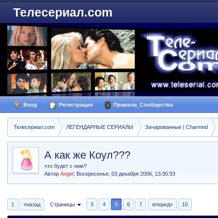
Телесериал.com
Вход
Регистрация
Правила_Сообщества
Телесериал.com
ЛЕГЕНДАРНЫЕ СЕРИАЛЫ
Зачарованные | Charmed
А как же Коул???
что будет с ним?
Автор
Angel
,
Воскресенье, 03 декабря 2006, 13:30:33
1
«назад
Страницы
3
4
5
6
7
вперед»
10