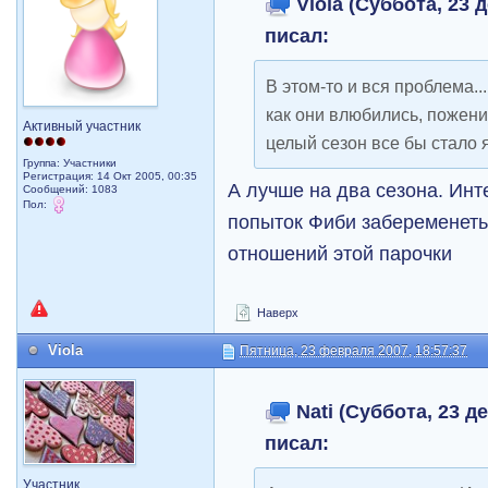
Violа (Суббота, 23 д
писал:
В этом-то и вся проблема.
как они влюбились, пожени
Активный участник
целый сезон все бы стало я
Группа: Участники
Регистрация: 14 Окт 2005, 00:35
А лучше на два сезона. Ин
Сообщений: 1083
Пол:
попыток Фиби забеременеть
отношений этой парочки
Наверх
Violа
Пятница, 23 февраля 2007, 18:57:37
Nati (Суббота, 23 де
писал:
Участник