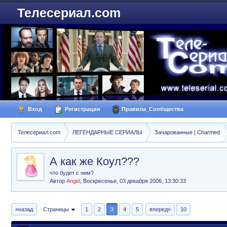
Телесериал.com
Вход
Регистрация
Правила_Сообщества
Телесериал.com
ЛЕГЕНДАРНЫЕ СЕРИАЛЫ
Зачарованные | Charmed
А как же Коул???
что будет с ним?
Автор
Angel
,
Воскресенье, 03 декабря 2006, 13:30:33
«назад
Страницы
1
2
3
4
5
вперед»
10