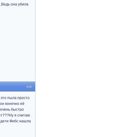
..Ведь она убила
#30
 это пыла просто
он конечно её
 очень быстро
ет???Ну я считаю
= дети Фибс нашла