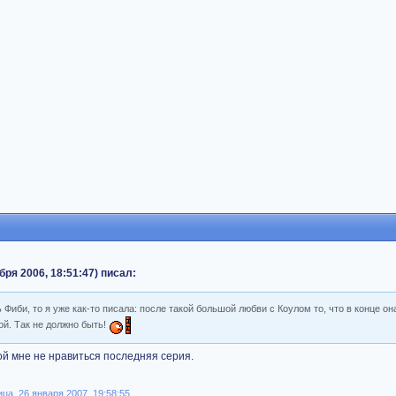
бря 2006, 18:51:47) писал:
 Фиби, то я уже как-то писала: после такой большой любви с Коулом то, что в конце он
ой. Так не должно быть!
ой мне не нравиться последняя серия.
а, 26 января 2007, 19:58:55