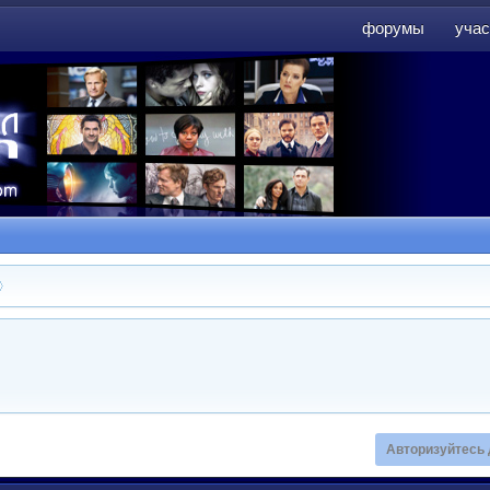
форумы
учас
форумы
учас
Авторизуйтесь 