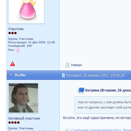
Участник
Группа: Участники
Регистрация: 31 Дек 2006, 12:48
Сообщений: 106
Пол:
Наверх
ReiNn
Пятница, 26 января 2007, 19:58:38
Катрина (Вторник, 26 дека
Насчет вопроса, с кем должна быть
кем-то другим, выглядит злой шутк
Кстати, это ещё одна причина, по котор
Активный участник
Группа: Участники
Сообщение отредактировал Роуз: Пятниц