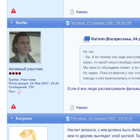
Наверх
ReiNn
Четверг, 25 января 2007, 04:46:09
Rai'enn (Воскресенье, 04 
Ну так.
- Хм. А по твоему как надо рассуж
играл, то какой смысл вообще смо
Мы просто обсуждаем сюжет, а по 
Активный участник
Ну ладно. Пока из фактов у нас т
поводу я уже вывсказалась и готов
Группа: Участники
Регистрация: 24 Янв 2007, 23:42
Сообщений: 750
Если-б все люди рассматривали фильмы 
Пол:
Наверх
Катрина
Пятница, 26 января 2007, 19:51:47
Насчет вопроса, с кем должна быть Фиби,
кем-то другим, выглядит злой шуткой. Т