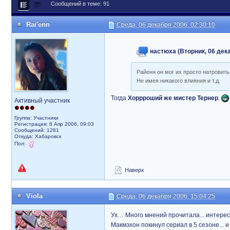
Сообщений в теме: 91
Rai'enn
Среда, 06 декабря 2006, 02:30:10
настюха (Вторник, 06 дека
Райенн он мог их просто натровит
Не имея никакого влияния и т.д.
Тогда
Хоррроший же мистер Тернер
.
Активный участник
Группа: Участники
Регистрация: 8 Апр 2006, 09:03
Сообщений: 1281
Откуда: Хабаровск
Пол:
Наверх
Violа
Среда, 06 декабря 2006, 15:04:25
Ух… Много мнений прочитала... интересн
Макмэхон покинул сериал в 5 сезоне... 