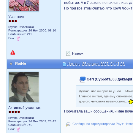
небытие. А в 7 сезоне появился лишь дл
Но при все этом считаю, что Коул люби
Участник
Группа: Участники
Регистрация: 26 Ноя 2006, 08:10
Сообщений: 211
Пол:
Наверх
ReiNn
Четверг, 25 января 2007, 04:41:06
Geri (Суббота, 03 декабря 
Думаю, что он просто ушел.... Мож
Главное он там, где ему спокойнее
другого человека невыносимо...
Активный участник
Прочитала ваши сообщения, и мне почему
Группа: Участники
Регистрация: 24 Янв 2007, 23:42
Сообщение отредактировал Роуз: Четвер
Сообщений: 750
Пол: