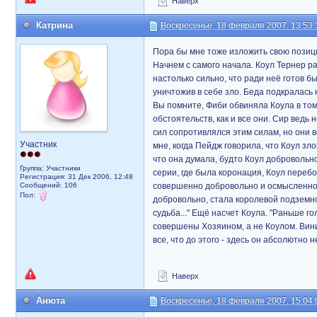
Наверх
Катрина
Воскресенье, 18 февраля 2007, 13:53:
Пора бы мне тоже изложить свою пози
Начнем с самого начала. Коул Тернер р
настолько сильно, что ради неё готов 
уничтожив в себе зло. Беда подкралась 
Вы помните, Фиби обвиняла Коула в том,
обстоятельств, как и все они. Сир ведь
сил сопротивлялся этим силам, но они в
Участник
мне, когда Пейдж говорила, что Коул зл
что она думала, будто Коул добровольно 
Группа: Участники
серии, где была коронация, Коул переб
Регистрация: 31 Дек 2006, 12:48
Сообщений: 106
совершенно добровольно и осмысленно. 
Пол:
добровольно, стала королевой подземног
судьба..." Ещё насчет Коула. "Раньше го
совершены Хозяином, а не Коулом. Винит
все, что до этого - здесь он абсолютно
Наверх
Анюта
Воскресенье, 18 февраля 2007, 15:04: