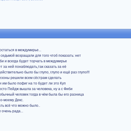
остаться в междумирье...
 седьмой возращали для того чтоб показать: нет
би и всегда будет торчать в междумирье
т за ней понаблюдать,так сказать за её
ействительно было бы глупо, глупо и ещё раз глупо!!!
сезоны решили всем сёстрам сделать
 им было пофиг на то будет ли это Куп
росто Пейдж вышла за человека, ну а с Фиби
обычный человек тогда в чём была бы его разница
по-моему Декс.
ть всё что можно было..
 очень рада...