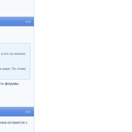
#24
и кто за сколько
м мире. По этому
ать форумы.
#25
 она останется с