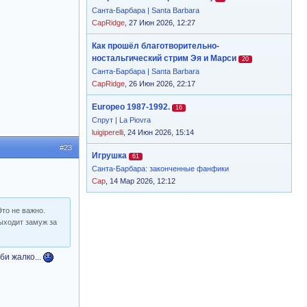
Санта-Барбара | Santa Barbara
CapRidge
, 27 Июн 2026, 12:27
Как прошёл благотворительно-
ностальгический стрим Эя и Марси
20
Санта-Барбара | Santa Barbara
CapRidge
, 26 Июн 2026, 22:17
Europeo 1987-1992.
16
Спрут | La Piovra
luigiperelli
, 24 Июн 2026, 15:14
#23
Игрушка
61
Санта-Барбара: законченные фанфики
Cap
, 14 Мар 2026, 12:12
Это не важно.
выходит замуж за
би жалко...