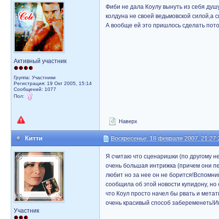
Фиби не дала Коулу вынуть из себя душу
колдуна не своей ведьмовской силой,а с
А вообще ей это пришлось сделать пото
Активный участник
Группа: Участники
Регистрация: 19 Окт 2005, 15:14
Сообщений: 1077
Пол:
Наверх
Китти
Воскресенье, 18 февраля 2007, 21:27:
Я считаю что сценаришки (по другому не
очень большая интрижка (причем они пе
любит но за нее он не борится!Вспомн
сообщила об этой новости купидону, но
что Коул просто начел бы рвать и метат
очень красивый способ забеременеть!И
Участник