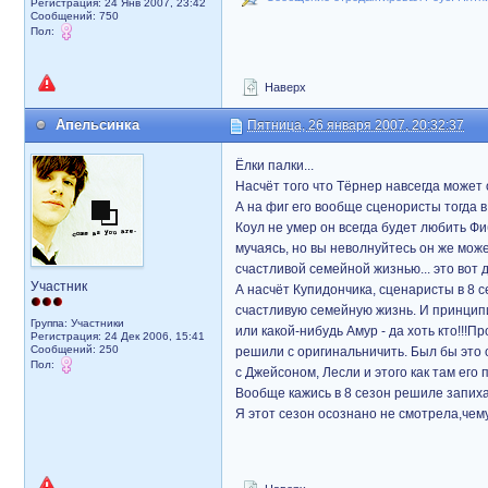
Регистрация: 24 Янв 2007, 23:42
Сообщений: 750
Пол:
Наверх
Апельсинка
Пятница, 26 января 2007, 20:32:37
Ёлки палки...
Насчёт того что Тёрнер навсегда может 
А на фиг его вообще сценористы тогда в
Коул не умер он всегда будет любить Фи
мучаясь, но вы неволнуйтесь он же може
счастливой семейной жизнью... это вот д
Участник
А насчёт Купидончика, сценаристы в 8 
счастливую семейную жизнь. И принципи
Группа: Участники
или какой-нибудь Амур - да хоть кто!!!П
Регистрация: 24 Дек 2006, 15:41
Сообщений: 250
решили с оригинальничить. Был бы это 
Пол:
с Джейсоном, Лесли и этого как там его 
Вообще кажись в 8 сезон решиле запиха
Я этот сезон осознано не смотрела,чему