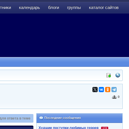
тники
календарь
блоги
группы
каталог сайтов
тники
календарь
блоги
группы
каталог сайтов
0
Последние сообщения
для ответа в теме
Худшие поступки любимых героев
174