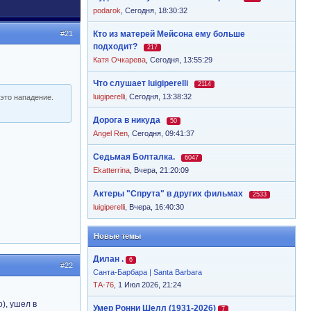
podarok
,
Сегодня, 18:30:32
#21
Кто из матерей Мейсона ему больше
подходит?
217
Катя Очкарева
,
Сегодня, 13:55:29
Что слушает luigiperelli
2114
luigiperelli
,
Сегодня, 13:38:32
это нападение.
Дорога в никуда
50
Angel Ren
,
Сегодня, 09:41:37
Седьмая Болталка.
6047
Ekatterrina
,
Вчера, 21:20:09
Актеры "Спрута" в других фильмах
2533
luigiperelli
,
Вчера, 16:40:30
Новые темы
Дилан .
6
#22
Санта-Барбара | Santa Barbara
ТА-76
, 1 Июл 2026, 21:24
), ушел в
Умер Ронни Шелл (1931-2026)
7