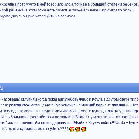
 хозяина,потомучто в ней говорило зло,а точнее в большей степени ребенок.
илой ребенка..в этом тоже есть смысл..А также влияние Сир сыграло роль..
мучто Джулиан уже хотел уйти из сериала.
29
 назовешь) сглупили когда показали любовь Фибс и Коула в другом свете типо
речеркнули свое детище)да и Куп конечно не лучший вариант для Фиби!!!Нет 
им последнюю серию и предпложим что бы на месте Купа сделал Коул.Пайпер
 очень большого растройства я не увидела!Можеет у меня телик так показыва
ь и Билли оооочень бы не поздаровилось!!Фиби + Коул=любовь!!!!Фиби = Куп 
нтересно а купидона можно убить????