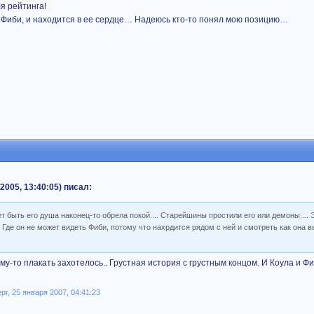
я рейтинга!
т Фиби, и находится в ее сердце… Надеюсь кто-то понял мою позицию…
2005, 13:40:05) писал:
ет быть его душа наконец-то обрела покой.... Старейшины простили его или демоны.... 
. Где он не может видеть Фиби, потому что нахрдится рядом с ней и смотреть как она 
-то плакать захотелось.. Грустная история с грустным концом. И Коула и Фи
г, 25 января 2007, 04:41:23