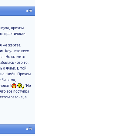
#28
лиуэл, причем
м, практически
ая же жертва
м. Коул изо всех
ла. Но скажите
балась - это то,
ь о Фиби. В той
ьно. Фиби. Причем
иби сама,
иноват!
"Не
 что все поступки
пятом сезоне, а
#29