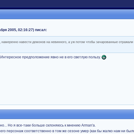
бря 2005, 02:16:27) писал:
ь, намеренно навести демонов на невинного, а уж потом чтобы зачарованные отражали 
Интересное предположение явно не в его светлую пользу.
о... Но я все-таки больше склоняюсь к мнению Arman'а.
и его персонаж соответственно в том же сезоне умер (как бы жалко нам ни было