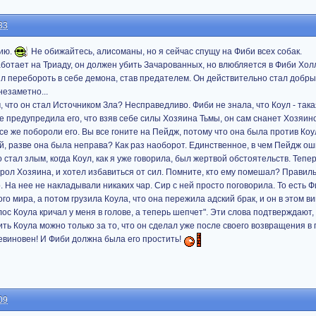
33
цию.
Не обижайтесь, алисоманы, но я сейчас спущу на Фиби всех собак.
аботает на Триаду, он должен убить Зачарованных, но влюбляется в Фиби Хол
был перебороть в себе демона, став предателем. Он действительно стал добры
незаметно...
 что он стал Источником Зла? Несправедливо. Фиби не знала, что Коул - так
 не предупредила его, что взяв себе силы Хозяина Тьмы, он сам снанет Хозяино
се же побороли его. Вы все гоните на Пейдж, потому что она была против Коу
ой, разве она была неправа? Как раз наоборот. Единственное, в чем Пейдж оши
стал злым, когда Коул, как я уже говорила, был жертвой обстоятельств. Тепер
орол Хозяина, и хотел избавиться от сил. Помните, кто ему помешал? Правил
На нее не накладывали никаких чар. Сир с ней просто поговорила. То есть Ф
о мира, а потом грузила Коула, что она пережила адский брак, и он в этом в
лос Коула кричал у меня в голове, а теперь шепчет". Эти слова подтверждают,
ь Коула можно только за то, что он сделал уже после своего возвращения в 
 невиновен! И Фиби должна была его простить!
09