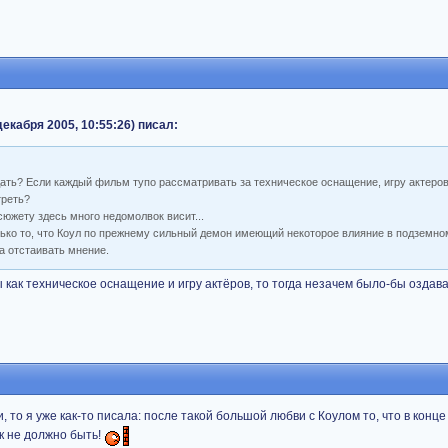
декабря 2005, 10:55:26) писал:
дать? Если каждый фильм тупо рассматривать за техническое оснащение, игру актеров 
треть?
сюжету здесь много недомолвок висит...
олько то, что Коул по прежнему сильный демон имеющий некоторое влияние в подземно
а отстаивать мнение.
как техническое оснащение и игру актёров, то тогда незачем было-бы оздав
 то я уже как-то писала: после такой большой любви с Коулом то, что в конце
ак не должно быть!