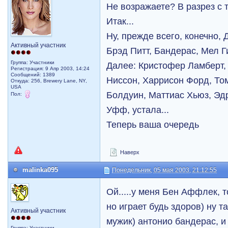
Не возражаете? В разрез с т
Итак...
Ну, прежде всего, конечно,
Активный участник
Брэд Питт, Бандерас, Мел Г
Группа: Участники
Далее: Кристофер Ламберт,
Регистрация: 9 Апр 2003, 14:24
Сообщений: 1389
Ниссон, Харрисон Форд, То
Откуда: 256, Brewery Lane, NY,
USA
Болдуин, Маттиас Хьюз, Эдр
Пол:
Уфф, устала...
Теперь ваша очередь
Наверх
malinka095
Понедельник, 05 мая 2003, 21:12:55
Ой.....у меня Бен Аффлек, т
но играет будь здоров) ну т
Активный участник
мужик) антонио бандерас, 
Группа: Участники