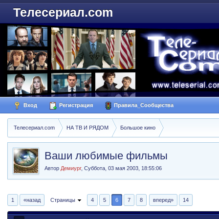
Телесериал.com
Вход
Регистрация
Правила_Сообщества
Телесериал.com
НА ТВ И РЯДОМ
Большое кино
Ваши любимые фильмы
Автор
Демиург
,
Суббота, 03 мая 2003, 18:55:06
1
«назад
Страницы
4
5
6
7
8
вперед»
14