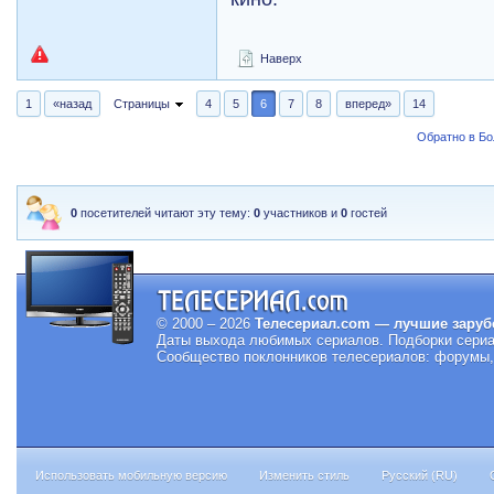
Наверх
1
«назад
Страницы
4
5
6
7
8
вперед»
14
Обратно в Б
0
посетителей читают эту тему:
0
участников и
0
гостей
© 2000 – 2026
Телесериал.com — лучшие заруб
Даты выхода любимых сериалов.
Подборки сериа
Сообщество поклонников телесериалов: форумы, 
Использовать мобильную версию
Изменить стиль
Русский (RU)