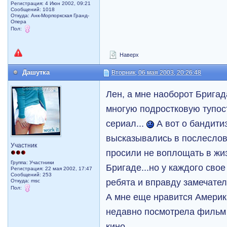
Регистрация: 4 Июн 2002, 09:21
Сообщений: 1018
Откуда: Анк-Морпоркская Гранд-
Опера
Пол:
Наверх
Дашутка
Вторник, 06 мая 2003, 20:26:48
Лен, а мне наоборот Бригад
многую подростковую тупос
сериал...
А вот о бандити
высказывались в послеслов
Участник
просили не воплощать в жи
Группа: Участники
Бригаде...но у каждого сво
Регистрация: 22 мая 2002, 17:47
Сообщений: 253
ребята и вправду замечател
Откуда: msc
Пол:
А мне еще нравится Америк
недавно посмотрела фильм
кино.