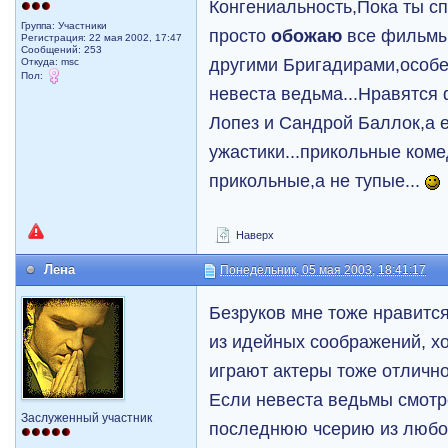
Конгениальность,Пока ты сп
Группа: Участники
просто
обожаю
все фильмы
Регистрация: 22 мая 2002, 17:47
Сообщений: 253
другими Бригадирами,особе
Откуда: msc
Пол:
невеста ведьма...Нравятс
Лопез и Сандрой Баллок,а 
ужастики...прикольные ком
прикольные,а не тупые...
Наверх
Лена
Понедельник, 05 мая 2003, 18:41:17
Безруков мне тоже нравитс
из идейных соображений, х
играют актеры тоже отлично
Если невеста ведьмы смотр
Заслуженный участник
последнюю чсерию из любо