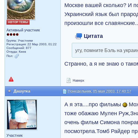
Москве вашей сколько? И п
Украинский язык был прарод
произошли все славянские..
АВТОР ТЕМЫ
Активный участник
Цитата
Группа: Участники
Регистрация: 22 Мар 2003, 01:22
Сообщений: 877
угу, помните Бэль на укра
Откуда: Киев
Пол:
Странно, а я не знаю о так
Наверх
Дашутка
Понедельник, 05 мая 2003, 17:40:17
А я эта....про фильмы
Мож
тоже обажаю Мулен Руж,Зн
очень фильм Симона понра
посмотрела.Томб Райдер п
Участник