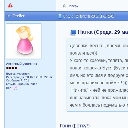
Наверх
Стейси
Среда, 29 марта 2017, 14:36:49
Натка (Среда, 29 ма
Девочки, весна!!, время че
появляться))
У кого-то козочки, телята, 
Активный участник
новая кошечка Буся (Бусин
Группа: Участники
имя, но это имя я подруге 
Регистрация: 28 Фев 2011, 22:26
Сообщений: 751
меня правильно поймет! )))
Откуда: Украина, Киев
Пол:
"Никита" к ней не прижилас
дня называла, пока мои мне
чем я боялась подумать-это
Гони фотку!)