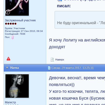
писал:
Заслуженный участник
Не буду оригинальной - "Л
Группа: Участники
Регистрация: 27 Сен 2010, 09:34
Сообщений: 7936
Пол:
Я хочу Лолиту на английском
доходят
Наверх
Натка
Среда, 29 марта 2017, 13:25:31
Девочки, весна!!, время чем
появляться))
У кого-то козочки, телята, 
новая кошечка Буся (Бусинк
Магистр
имя, но это имя я подруге с