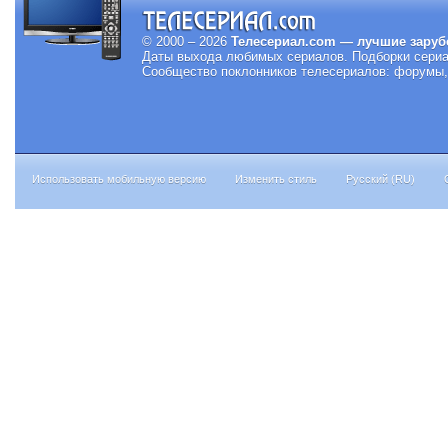
© 2000 – 2026
Телесериал.com — лучшие заруб
Даты выхода любимых сериалов.
Подборки сериа
Сообщество поклонников телесериалов: форумы, 
Использовать мобильную версию
Изменить стиль
Русский (RU)