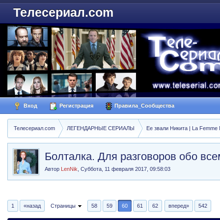
Телесериал.com
Вход
Регистрация
Правила_Сообщества
Телесериал.com
ЛЕГЕНДАРНЫЕ СЕРИАЛЫ
Ее звали Никита | La Femme N
Болталка. Для разговоров обо все
Автор
LenNik
,
Суббота, 11 февраля 2017, 09:58:03
1
«назад
Страницы
58
59
60
61
62
вперед»
542