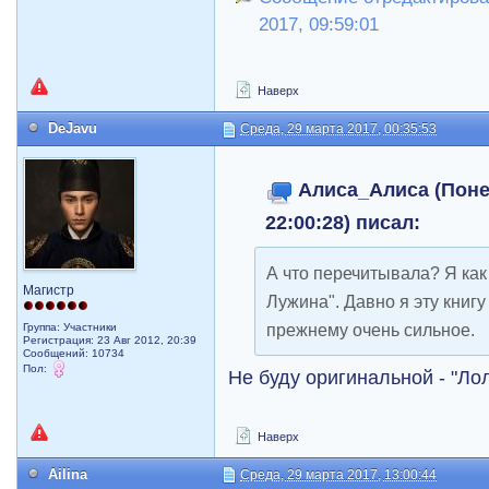
2017, 09:59:01
Наверх
DeJavu
Среда, 29 марта 2017, 00:35:53
Алиса_Алиса (Понед
22:00:28) писал:
А что перечитывала? Я как
Магистр
Лужина". Давно я эту книгу
прежнему очень сильное.
Группа: Участники
Регистрация: 23 Авг 2012, 20:39
Сообщений: 10734
Пол:
Не буду оригинальной - "Ло
Наверх
Ailina
Среда, 29 марта 2017, 13:00:44