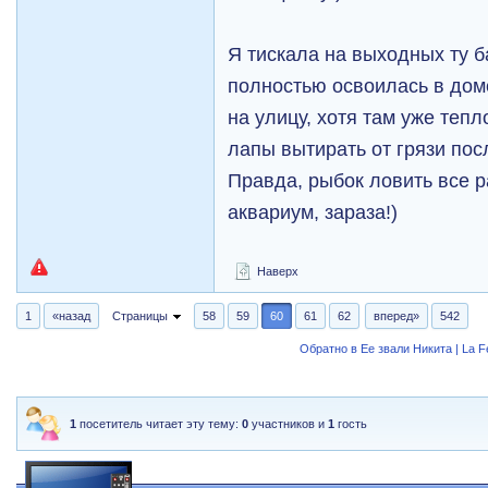
Я тискала на выходных ту б
полностью освоилась в дом
на улицу, хотя там уже тепл
лапы вытирать от грязи пос
Правда, рыбок ловить все р
аквариум, зараза!)
Наверх
1
«назад
Страницы
58
59
60
61
62
вперед»
542
Обратно в Ее звали Никита | La 
1
посетитель читает эту тему:
0
участников и
1
гость