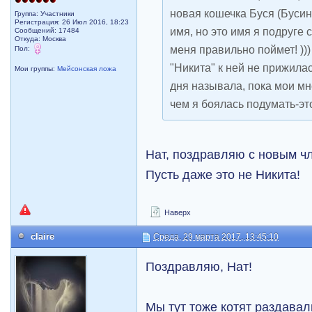
новая кошечка Буся (Бусин
Группа: Участники
Регистрация: 26 Июл 2016, 18:23
имя, но это имя я подруге 
Сообщений: 17484
Откуда: Москва
меня правильно поймет! )))
Пол:
"Никита" к ней не прижилас
Мои группы:
Мейсонская ложа
дня называла, пока мои мне
чем я боялась подумать-это
Нат, поздравляю с новым ч
Пусть даже это не Никита!
Наверх
claire
Среда, 29 марта 2017, 13:45:10
Поздравляю, Нат!
Мы тут тоже котят раздавал