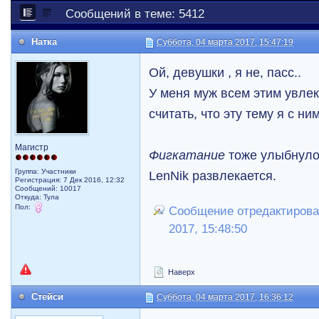
Сообщений в теме: 5412
Натка
Суббота, 04 марта 2017, 15:47:19
Ой, девушки , я не, пасс..
У меня муж всем этим увле
считать, что эту тему я с н
Магистр
Фигкатание
тоже улыбнуло)
Группа: Участники
LenNik развлекается.
Регистрация: 7 Дек 2016, 12:32
Сообщений: 10017
Откуда: Тула
Пол:
Сообщение отредактировал
2017, 15:48:50
Наверх
Стейси
Суббота, 04 марта 2017, 16:36:12