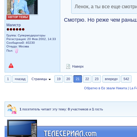
Ленок, а ты все еще смот
АВТОР ТЕМЫ
Смотрю. Но реже чем рань
Магистр
Группа: Супермодераторы
Регистрация: 20 Фев 2002, 14:33
Сообщений: 40230
Откуда: Москва
Пол:
Наверх
1
«назад
Страницы
19
20
21
22
23
вперед»
542
Обратно в Ее звали Никита | La 
1
посетитель читает эту тему:
0
участников и
1
гость