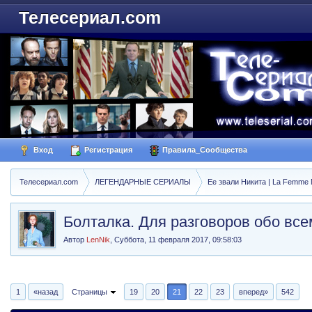
Телесериал.com
Вход
Регистрация
Правила_Сообщества
Телесериал.com
ЛЕГЕНДАРНЫЕ СЕРИАЛЫ
Ее звали Никита | La Femme N
Болталка. Для разговоров обо все
Автор
LenNik
,
Суббота, 11 февраля 2017, 09:58:03
1
«назад
Страницы
19
20
21
22
23
вперед»
542