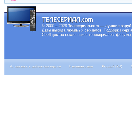
© 2000 – 2026
Телесериал.com — лучшие заруб
Даты выхода любимых сериалов.
Подборки сериа
Сообщество поклонников телесериалов: форумы, 
Использовать мобильную версию
Изменить стиль
Русский (RU)