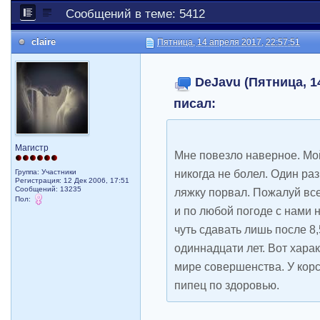
Сообщений в теме: 5412
claire
Пятница, 14 апреля 2017, 22:57:51
DeJavu (Пятница, 14
писал:
Магистр
Мне повезло наверное. Мой
никогда не болел. Один раз
Группа: Участники
Регистрация: 12 Дек 2006, 17:51
Сообщений: 13235
ляжку порвал. Пожалуй вс
Пол:
и по любой погоде с нами 
чуть сдавать лишь после 8
одиннадцати лет. Вот харак
мире совершенства. У кор
пипец по здоровью.