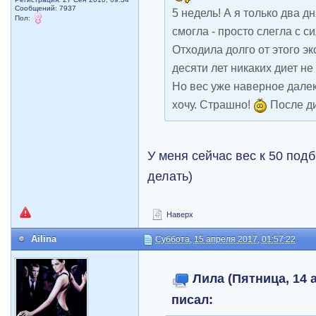
Сообщений: 7937
5 недель! А я только два д
Пол:
смогла - просто слегла с 
Отходила долго от этого э
десяти лет никаких диет не
Но вес уже наверное далек
хочу. Страшно!
После ди
У меня сейчас вес к 50 под
делать)
Наверх
Ailina
Суббота, 15 апреля 2017, 01:57:22
Лила (Пятница, 14 а
писал: