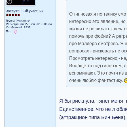
Заслуженный участник
О гипнозах я по телику смо
интересно это явление, но
Группа: Участники
Регистрация: 27 Сен 2010, 09:34
Сообщений: 7937
жизни не решилась сделат
Пол:
помочь при фобии? А регр
про Малдера смотрела. Я н
вопросах - рисковать не о
Посмотреть интересно - над
Вообще-то под гипнозом,
вспоминают. Это почти из 
очень люблю фантастику.
Я бы рискнула, тянет меня 
Единственное, что не люблю
(аттракцион типа Бин Бена),