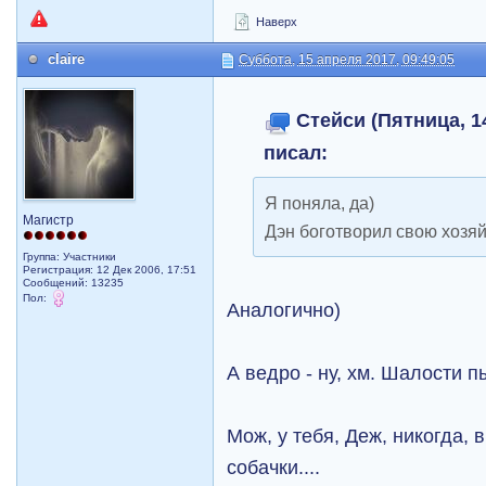
Наверх
claire
Суббота, 15 апреля 2017, 09:49:05
Стейси (Пятница, 14
писал:
Я поняла, да)
Магистр
Дэн боготворил свою хозяйк
Группа: Участники
Регистрация: 12 Дек 2006, 17:51
Сообщений: 13235
Пол:
Аналогично)
А ведро - ну, хм. Шалости п
Мож, у тебя, Деж, никогда,
собачки....