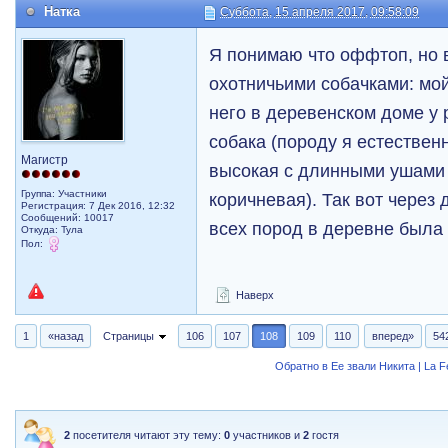
Натка
Суббота, 15 апреля 2017, 09:58:09
Я понимаю что оффтоп, но 
охотничьими собачками: мой
него в деревенском доме у
собака (породу я естествен
Магистр
высокая с длинными ушами 
Группа: Участники
коричневая). Так вот через
Регистрация: 7 Дек 2016, 12:32
Сообщений: 10017
всех пород в деревне была т
Откуда: Тула
Пол:
Наверх
1
«назад
Страницы
106
107
108
109
110
вперед»
54
Обратно в Ее звали Никита | La 
2
посетителя читают эту тему:
0
участников и
2
гостя