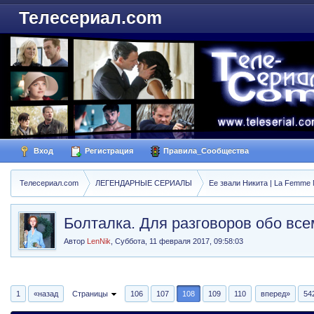
Телесериал.com
Вход
Регистрация
Правила_Сообщества
Телесериал.com
ЛЕГЕНДАРНЫЕ СЕРИАЛЫ
Ее звали Никита | La Femme N
Болталка. Для разговоров обо все
Автор
LenNik
,
Суббота, 11 февраля 2017, 09:58:03
1
«назад
Страницы
106
107
108
109
110
вперед»
54