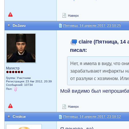
Наверх
DeJavu
Пятница, 14 апреля 2017, 23:10:25
claire (Пятница, 14 
писал:
Нет, я имела в виду, что о
Магистр
зарабатывают инфаркты на
от разлуки с хозяином. Или
Группа: Участники
Регистрация: 23 Авг 2012, 20:39
Сообщений: 10734
Пол:
Мой видимо был непрошиба
Наверх
Стейси
Пятница, 14 апреля 2017, 23:18:12
Я поняла, да)