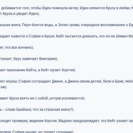
з добивается того, чтобы Иден покинула катер; Иден клянется Крузу в любви; К
 Круза и уводит Иден).
ашная книга; Перл боится воды, а Эллис грома; очередное воспоминание о Бр
едают новости о Софии и Крузе; Кейт пытается доказать, что он не убивал М
т, что все кончено).
утихает; Круз замечает Викторию).
ает признание Кейта, а Кейт пугает Кортни).
т игуану; София сострадает Джине, а Джина своим детям; Лили и Брик; любо
аж).
ивает Круза взять ее с собой; шторм усиливается).
 – слово Брайана; что за странная книга?).
оходит проверку; видение Кортни; Мадлен предупреждает, что Кейт узнает пр
олков; София уходит, но теряет сознание).