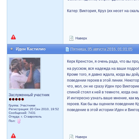
Катер: Виктория, Круз (их несет на скалы
Наверх
Иден Кастилио
Пятница, 05 августа 2016, 01:01:05
Керк Кренстон, я очень рада, что вы п
на русском, вся надежда на ваши подро
Кроме того, я давно ждала, когда вы до
поведении героев в этой линии. Некото
что, мол, он не сразу Иден про Викторию
спиной стоял к ней в темноте, когда она 
Заслуженный участник
И интересно узнать ваше мнение, как м
героев. Как бы вы оценили поведение Кр
Группа: Участники
Регистрация: 20 Сен 2010, 19:52
поведение в этой истории Иден и Викто
Сообщений: 7431
Откуда: г. Ставрополь
Пол:
Наверх