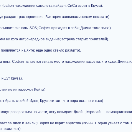
н (район нахождения самолета найден; СиСи верит в Круза).
руз раздает распоряжения; Виктория заявилась совсем некстати).
осылает сигналы SOS; София приходит в себя; Джина тоже жива).
ма ни кого нет; очередное видение; встреча старых приятелей).
 появляется на яхте; еще одно стекло разбито).
 нога; София пытается узнать место нахождения кассеты; кто хуже: Джина 
 ищут Круза).
ртни не интересуют Кейта).
чет брать с собой Иден; Круз считает, что пора остановиться).
 могут разорваться на части; яхту покидает Джейн; Кэролайн – помощник капи
ет за Лили и Хейли; София не верит в чувства Джины; София узнает о том, 
 в самолет).