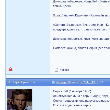
Домик на побережье: Иден, Кейт (Кейт п
тенью Иден).
Яхта: Лайонел, Кэролайн (Кэролайн вы
«Ориент-Экспресс»: Виктория, Иден, Ке
предупреждает ее, что не откажется от 
Домик на побережье: Круз (Круз спешит
Самолет: Джина, пилот, София (все трое
Наверх
Керк Кренстон
Четверг, 04 августа 2016, 19:08:04
Серия 578 (4 ноября 1986):
Действующие лица в серии: Иден, Круз,
Серия предоставлена на русском языке 
Краткое содержание серии: