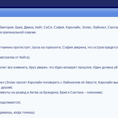
Виктория, Брик, Джина, Кейт, СиСи, София, Кэролайн, Эллис, Лайонел, Санта
в оригинальной озвучке.
тчаянно протестует; гроза на горизонте; София уверена, что остров придетс
вотрепка от Кейта).
хочет все изменить; Круз уверен, что Иден копирует прошлое; Иден должна уй
ел (Эллис просит Кэролайн поговорить с Лайонелом об Августе; Кэролайн в
о душам).
ументы на развод и битва за Брэндона; Брик и Сантана – союзники).
родолжаются).
думаешь, когда тонешь).