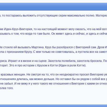
в, то постараюсь выложить отсутствующие серии максимально полно. Материа
ке Иден-Круз-Виктория, то на настоящий момент могу сказать, что на мой взг
зывать о том, что когда-то там было. Он живет здесь и сейчас, и здесь и сейч
 Не стоило ей вызывать Мартина. Круз бы разобрался с Викторией сам. Дров 
ула с признанием Крузу. С кем только не советовалась, а пустила все на самот
риса. Играет и в жизни и на сцене. Захотела полюбила, захотела бросила. П
орит. Это я про истории с Крузом и Кэтти (Иден в роли Кэтти).
 красивых женщин. Не смотря на то, что он неоднократно просил Викторию уе
отношениях длилась, как можно дольше. Но оставил бы он рядом с собой все р
не забыл. И не вижу я у него такого же отношения к Виктории с каким он отно
олее того.