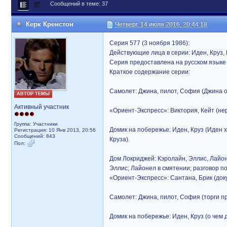
Сообщений в теме: 37
Керк Кренстон
Четверг, 14 июля 2016, 20:44:18
Серия 577 (3 ноября 1986):
Действующие лица в серии: Иден, Круз, 
Серия предоставлена на русском языке 
Краткое содержание серии:
Самолет: Джина, пилот, София (Джина о
АВТОР ТЕМЫ
Активный участник
«Ориент-Экспресс»: Виктория, Кейт (нер
Группа: Участники
Домик на побережье: Иден, Круз (Иден 
Регистрация: 10 Янв 2013, 20:56
Сообщений: 843
Круза).
Пол:
Дом Локриджей: Кэролайн, Эллис, Лайон
Эллис; Лайонел в смятении; разговор п
«Ориент-Экспресс»: Сантана, Брик (док
Самолет: Джина, пилот, София (торги п
Домик на побережье: Иден, Круз (о чем 