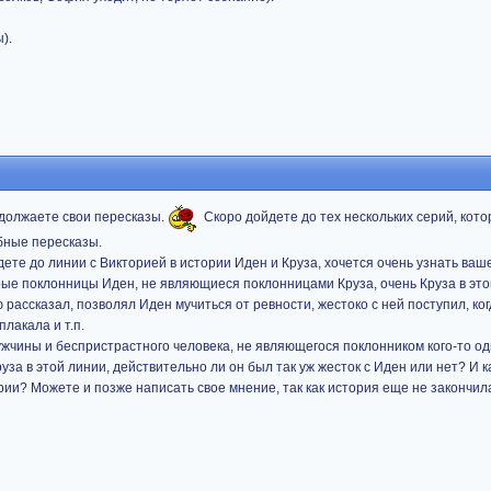
).
родолжаете свои пересказы.
Скоро дойдете до тех нескольких серий, кот
бные пересказы.
йдете до линии с Викторией в истории Иден и Круза, хочется очень узнать ваш
рые поклонницы Иден, не являющиеся поклонницами Круза, очень Круза в это
 рассказал, позволял Иден мучиться от ревности, жестоко с ней поступил, ког
плакала и т.п.
ужчины и беспристрастного человека, не являющегося поклонником кого-то од
уза в этой линии, действительно ли он был так уж жесток с Иден или нет? И 
рии? Можете и позже написать свое мнение, так как история еще не закончил