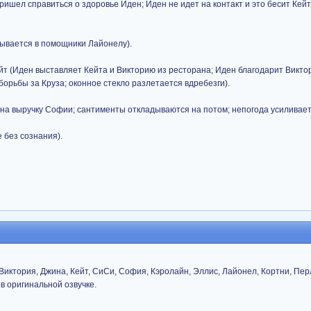
ришел справиться о здоровье Иден; Иден не идет на контакт и это бесит Кейт
зывается в помощники Лайонелу).
йт (Иден выставляет Кейта и Викторию из ресторана; Иден благодарит Викто
борьбы за Круза; оконное стекло разлетается вдребезги).
 на выручку Софии; сантименты откладываются на потом; непогода усиливает
 без сознания).
 Виктория, Джина, Кейт, СиСи, София, Кэролайн, Эллис, Лайонел, Кортни, Пер
в оригинальной озвучке.