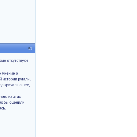
#3
орые отсутствуют
е мнение о
й истории ругали,
да кричал на нее,
ного из этих
как бы оценили
ась.