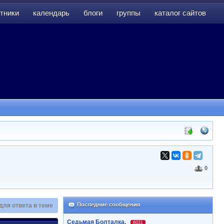
тники
календарь
блоги
группы
каталог сайтов
тники
календарь
блоги
группы
каталог сайтов
0
Последние сообщения
для ответа в теме
Седьмая Болталка.
6031