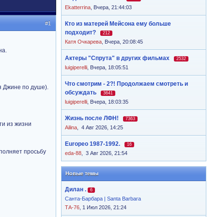
Ekatterrina
,
Вчера, 21:44:03
#1
Кто из матерей Мейсона ему больше
подходит?
212
Катя Очкарева
,
Вчера, 20:08:45
на.
Актеры "Спрута" в других фильмах
2532
luigiperelli
,
Вчера, 18:05:51
Что смотрим - 2?! Продолжаем смотреть и
я Джине по душе).
обсуждать
3641
luigiperelli
,
Вчера, 18:03:35
Жизнь после ЛФН!
7363
ти из жизни
Ailina
,
4 Авг 2026, 14:25
Europeo 1987-1992.
16
ыполняет просьбу
eda-88
,
3 Авг 2026, 21:54
Новые темы
Дилан .
6
Санта-Барбара | Santa Barbara
ТА-76
, 1 Июл 2026, 21:24