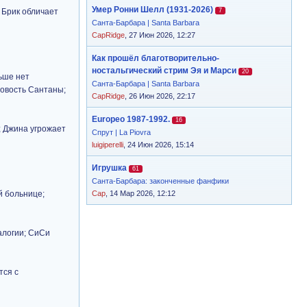
Умер Ронни Шелл (1931-2026)
 Брик обличает
7
Санта-Барбара | Santa Barbara
CapRidge
, 27 Июн 2026, 12:27
Как прошёл благотворительно-
ностальгический стрим Эя и Марси
20
ьше нет
Санта-Барбара | Santa Barbara
новость Сантаны;
CapRidge
, 26 Июн 2026, 22:17
Europeo 1987-1992.
16
; Джина угрожает
Спрут | La Piovra
luigiperelli
, 24 Июн 2026, 15:14
Игрушка
61
Санта-Барбара: законченные фанфики
й больнице;
Cap
, 14 Мар 2026, 12:12
алогии; СиСи
тся с