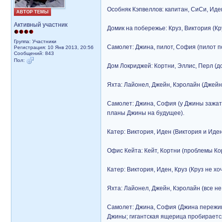
Особняк Кэпвеллов: капитан, СиСи, Иде
АВТОР ТЕМЫ
Активный участник
Домик на побережье: Круз, Виктория (К
Группа: Участники
Самолет: Джина, пилот, София (пилот п
Регистрация: 10 Янв 2013, 20:56
Сообщений: 843
Пол:
Дом Локриджей: Кортни, Эллис, Перл (до
Яхта: Лайонел, Джейн, Кэролайн (Джейн
Самолет: Джина, София (у Джины зажата
планы Джины на будущее).
Катер: Виктория, Иден (Виктория и Иден
Офис Кейта: Кейт, Кортни (проблемы Ко
Катер: Виктория, Иден, Круз (Круз не хо
Яхта: Лайонел, Джейн, Кэролайн (все не
Самолет: Джина, София (Джина пережива
Джины; гигантская ящерица пробирается