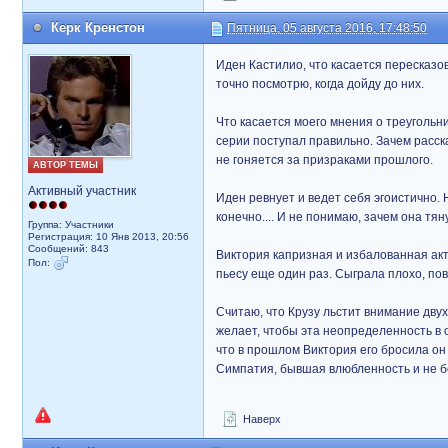
Керк Кренстон
Пятница, 05 августа 2016, 17:48:50
Иден Кастилио, что касается пересказо
точно посмотрю, когда дойду до них.
Что касается моего мнения о треугольни
серии поступал правильно. Зачем расска
не гоняется за призраками прошлого.
АВТОР ТЕМЫ
Активный участник
Иден ревнует и ведет себя эгоистично.
конечно.... И не понимаю, зачем она тян
Группа: Участники
Регистрация: 10 Янв 2013, 20:56
Сообщений: 843
Виктория капризная и избалованная акт
Пол:
пьесу еще один раз. Сыграла плохо, повт
Считаю, что Крузу льстит внимание двух
желает, чтобы эта неопределенность в 
что в прошлом Виктория его бросила он 
Симпатия, бывшая влюбленность и не б
Наверх