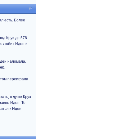
#4
л есть. Более
ляд Круз до 578
ас любит Иден и
Иден наломала,
ек.
отом переиграла
хать, в душе Круз
авно Иден. То,
сится к Иден.