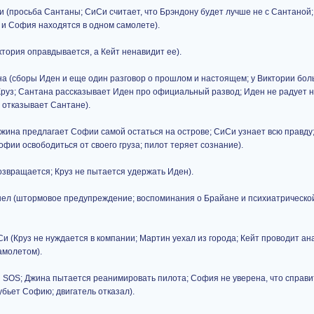
и (просьба Сантаны; СиСи считает, что Брэндону будет лучше не с Сантаной;
 и София находятся в одном самолете).
ктория оправдывается, а Кейт ненавидит ее).
на (сборы Иден и еще один разговор о прошлом и настоящем; у Виктории бол
 Круз; Сантана рассказывает Иден про официальный развод; Иден не радует 
 отказывает Сантане).
жина предлагает Софии самой остаться на острове; СиСи узнает всю правду
фии освободиться от своего груза; пилот теряет сознание).
возвращается; Круз не пытается удержать Иден).
нел (штормовое предупреждение; воспоминания о Брайане и психиатрическо
Си (Круз не нуждается в компании; Мартин уехал из города; Кейт проводит ан
амолетом).
 SOS; Джина пытается реанимировать пилота; София не уверена, что справи
убьет Софию; двигатель отказал).