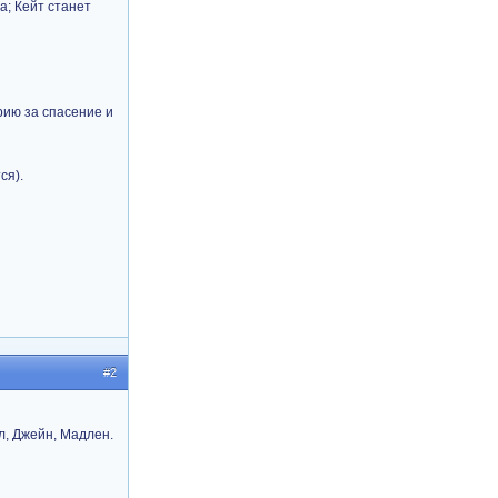
а; Кейт станет
рию за спасение и
ся).
#2
л, Джейн, Мадлен.