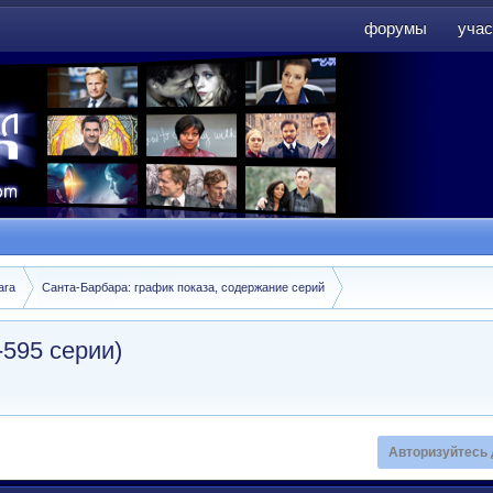
форумы
учас
форумы
учас
ara
Санта-Барбара: график показа, содержание серий
-595 серии)
Авторизуйтесь 