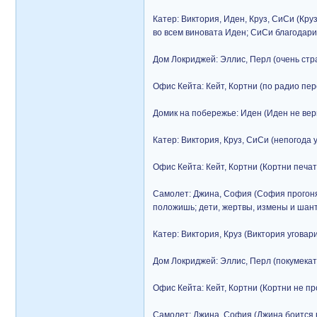
Катер: Виктория, Иден, Круз, СиСи (Кру
во всем виновата Иден; СиСи благодарит
Дом Локриджей: Эллис, Перл (очень стр
Офис Кейта: Кейт, Кортни (по радио пер
Домик на побережье: Иден (Иден не вери
Катер: Виктория, Круз, СиСи (непогода 
Офис Кейта: Кейт, Кортни (Кортни печат
Самолет: Джина, София (София прогоняе
положишь; дети, жертвы, измены и шант
Катер: Виктория, Круз (Виктория уговар
Дом Локриджей: Эллис, Перл (покумекать
Офис Кейта: Кейт, Кортни (Кортни не пр
Самолет: Джина, София (Джина боится в