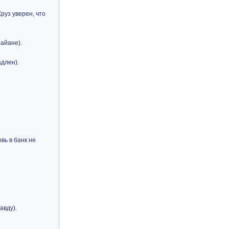
руз уверен, что
айане).
адлен).
вь в банк не
авду).