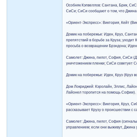
Особняк Кэпвеллов: Сантана, Брик, СиС
СиСи; СиСи сообщают о том, что Джина
«Ориент-Экспресс»: Виктория, Кейт (Ви
Домик на побережье: Иден, Круз, Санта
препятствий в борьбе за Круза; уходит
просьба о возвращении Брэндона; Иден
Самолет: Джина, пилот, София, СиСи (Д
уничтожением пленки; СиСи советует Со
Домик на побережье: Иден, Круз (Круз 
Дом Локриджей: Кэролайн, Эллис, Лайо
Лайонел торопится на помощь Софии).
«Ориент-Экспресс»: Виктория, Круз, Си
рассказывает Крузу о происшествии с с
Самолет: Джина, пилот, София (сигналы
управлением; если они выживут, Джина 