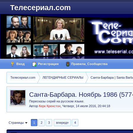
Телесериал.com
Вход
Регистрация
Правила_Сообщества
Телесериал.com
ЛЕГЕНДАРНЫЕ СЕРИАЛЫ
Санта-Барбара | Santa Barb
Санта-Барбара. Ноябрь 1986 (577
Пересказы серий на русском языке.
Автор
Керк Кренстон
,
Четверг, 14 июля 2016, 20:44:18
Страницы
1
2
3
вперед»
4