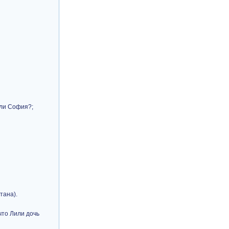
или София?;
тана).
что Лили дочь