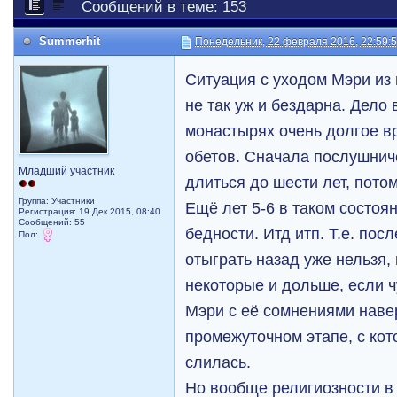
Сообщений в теме: 153
Summerhit
Понедельник, 22 февраля 2016, 22:59:
Ситуация с уходом Мэри из 
не так уж и бездарна. Дело 
монастырях очень долгое в
обетов. Сначала послушнич
Младший участник
длиться до шести лет, пото
Группа: Участники
Ещё лет 5-6 в таком состоян
Регистрация: 19 Дек 2015, 08:40
Сообщений: 55
бедности. Итд итп. Т.е. пос
Пол:
отыграть назад уже нельзя,
некоторые и дольше, если ч
Мэри с её сомнениями наве
промежуточном этапе, с кот
слилась.
Но вообще религиозности в 