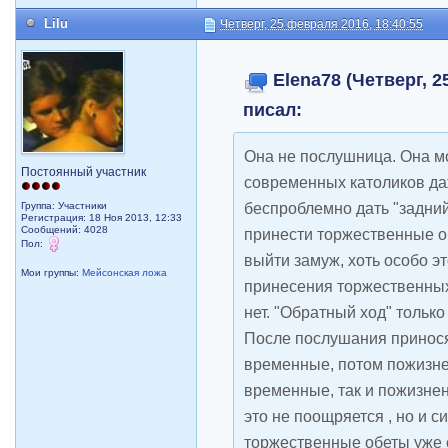
Lilu
Четверг, 25 февраля 2016, 18:40:55
Elena78 (Четверг, 2
писал:
Она не послушница. Она мо
Постоянный участник
современных католиков да
беспроблемно дать "задний
Группа: Участники
Регистрация: 18 Ноя 2013, 12:33
Сообщений: 4028
принести торжественные об
Пол:
выйти замуж, хоть особо э
Мои группы:
Мейсонская ложа
принесения торжественных
нет. "Обратный ход" тольк
После послушания принося
временные, потом пожизне
временные, так и пожизне
это не поощряется , но и с
торжественные обеты уже