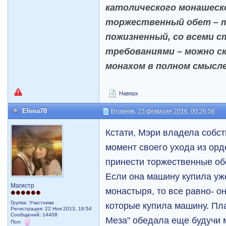
католического монашеск
торжественный обет – т
пожизненный, со всеми 
требованиями – можно с
монахом в полном смысле
Наверх
Elena78
Вторник, 23 февраля 2016, 00:26:58
Кстати, Мэри владела собст
момент своего ухода из орд
принести торжественные об
Если она машину купила уж
Магистр
монастыря, то все равно- о
Группа: Участники
которые купила машину. Пла
Регистрация: 22 Ноя 2013, 18:54
Сообщений: 14408
Меза" обедала еще будучи 
Пол: