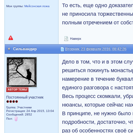
То есть, еще одно доказате
Мои группы:
Мейсонская ложа
не приносила торжественны
полным отречением от собс
Наверх
Сильвандир
Вторник, 23 февраля 2016, 08:42:26
Дело в том, что и в этом сл
решиться покинуть монасты
намерение в течение буквал
единого разговора с настоя
АВТОР ТЕМЫ
Весь процесс скомкали, убра
Постоянный участник
нюансы, которые сейчас нах
Группа: Участники
Регистрация: 24 Апр 2015, 13:04
В принципе, не нужно было 
Сообщений: 2852
Пол:
подробности, достаточно, 
раз об особенностях своё с