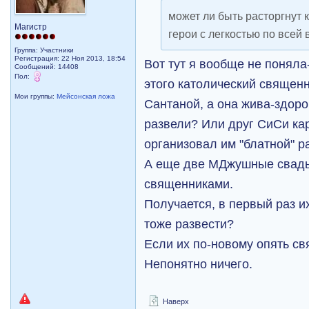
может ли быть расторгнут 
Магистр
герои с легкостью по всей 
Группа: Участники
Регистрация: 22 Ноя 2013, 18:54
Вот тут я вообще не поняла
Сообщений: 14408
Пол:
этого католический священн
Мои группы:
Мейсонская ложа
Сантаной, а она жива-здоро
развели? Или друг СиСи ка
организовал им "блатной" р
А еще две МДжушные свадь
священниками.
Получается, в первый раз и
тоже развести?
Если их по-новому опять с
Непонятно ничего.
Наверх