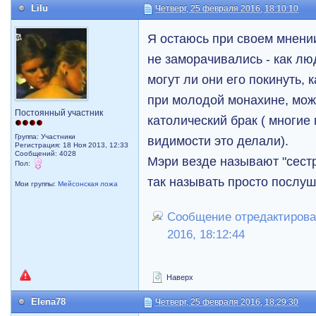
Lilu
Четверг, 25 февраля 2016, 18:10:10
Я остаюсь при своем мнени
не заморачивались - как лю
могут ли они его покинуть,
при молодой монахине, мож
Постоянный участник
католический брак ( многие 
Группа: Участники
видимости это делали).
Регистрация: 18 Ноя 2013, 12:33
Сообщений: 4028
Мэри везде называют "сестр
Пол:
так называть просто послуш
Мои группы:
Мейсонская ложа
Сообщение отредактировал
2016, 18:12:44
Наверх
Elena78
Четверг, 25 февраля 2016, 18:29:30