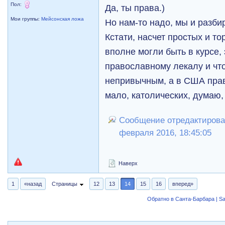
Пол:
Да, ты права.)
Мои группы:
Мейсонская ложа
Но нам-то надо, мы и разби
Кстати, насчет простых и т
вполне могли быть в курсе,
православному лекалу и что
непривычным, а в США пра
мало, католических, думаю,
Сообщение отредактировал
февраля 2016, 18:45:05
Наверх
1
«назад
Страницы
12
13
14
15
16
вперед»
Обратно в Санта-Барбара | Sa