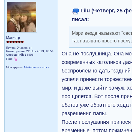
Lilu (Четверг, 25 ф
писал:
Мэри везде называют "сест
Магистр
так называть просто послу
Группа: Участники
Регистрация: 22 Ноя 2013, 18:54
Она не послушница. Она мо
Сообщений: 14408
Пол:
современных католиков даж
Мои группы:
Мейсонская ложа
беспроблемно дать "задний 
успели принести торжестве
мир, и даже выйти замуж, хо
поощряется. Вот после при
обетов уже обратного хода н
разрешения папы.
После послушания приносят
временные, потом пожизнен