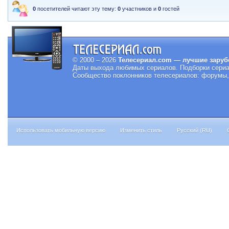
0
посетителей читают эту тему:
0
участников и
0
гостей
© 2000 – 2026
Телесериал.com — лучшие заруб
Даты выхода любимых сериалов.
Подборки сериа
Сообщество поклонников телесериалов: форумы, 
Использовать мобильную версию
Изменить стиль
Русский (RU)