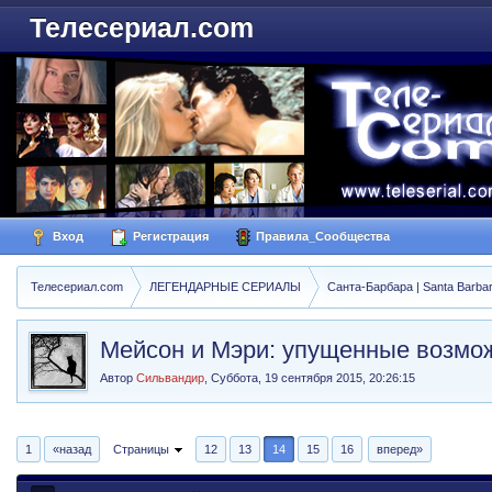
Телесериал.com
Вход
Регистрация
Правила_Сообщества
Телесериал.com
ЛЕГЕНДАРНЫЕ СЕРИАЛЫ
Санта-Барбара | Santa Barba
Мейсон и Мэри: упущенные возмо
Автор
Сильвандир
,
Суббота, 19 сентября 2015, 20:26:15
1
«назад
Страницы
12
13
14
15
16
вперед»