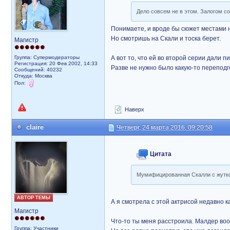
Дело совсем не в этом. Залогом с
Понимаете, и вроде бы сюжет местами н
Но смотришь на Скали и тоска берет.
Магистр
Группа: Супермодераторы
А вот то, что ей во второй серии дали 
Регистрация: 20 Фев 2002, 14:33
Разве не нужно было какую-то переподг
Сообщений: 40232
Откуда: Москва
Пол:
Наверх
claire
Четверг, 24 марта 2016, 09:20:58
Цитата
Мумифицированная Скалли с жуткой
АВТОР ТЕМЫ
А я смотрела с этой актрисой недавно ка
Магистр
Что-то ты меня расстроила. Малдер воо
Группа: Участники