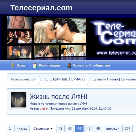
Телесериал.com
Вход
Регистрация
Правила_Сообщества
Телесериал.com
ЛЕГЕНДАРНЫЕ СЕРИАЛЫ
Ее звали Никита | La Femme
Жизнь после ЛФН!
Новые увлечения через призму ЛФН
Автор
claire
,
Понедельник, 29 декабря 2014, 11:45:35
1
«назад
Страницы
42
43
44
45
46
вперед»
737