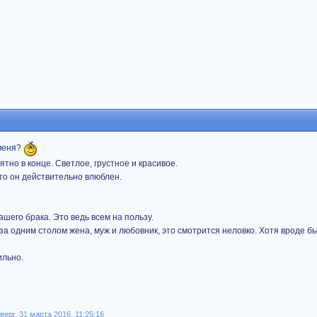
 меня?
тно в конце. Светлое, грустное и красивое.
что он действительно влюблен.
ашего брака. Это ведь всем на пользу.
за одним столом жена, муж и любовник, это смотрится неловко. Хотя вроде б
ильно.
ерг, 31 марта 2016, 11:25:16