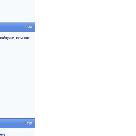
#438
каблучки, немного
#439
оме