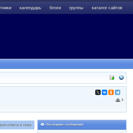
тники
календарь
блоги
группы
каталог сайтов
тники
календарь
блоги
группы
каталог сайтов
3
Последние сообщения
для ответа в теме