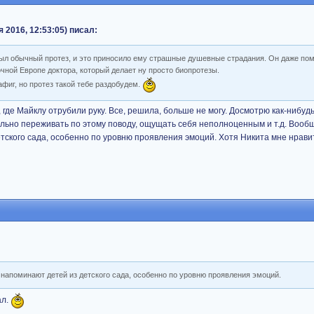
я 2016, 12:53:05) писал:
был обычный протез, и это приносило ему страшные душевные страдания. Он даже по
очной Европе доктора, который делает ну просто биопротезы.
фиг, но протез такой тебе раздобудем.
, где Майклу отрубили руку. Все, решила, больше не могу. Досмотрю как-нибудь
сильно переживать по этому поводу, ощущать себя неполноценным и т.д. Воо
тского сада, особенно по уровню проявления эмоций. Хотя Никита мне нравит
напоминают детей из детского сада, особенно по уровню проявления эмоций.
ал.