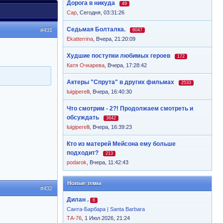
Дорога в никуда
49
Cap
,
Сегодня, 03:31:26
Седьмая Болталка.
#431
6047
Ekatterrina
,
Вчера, 21:20:09
Худшие поступки любимых героев
172
Катя Очкарева
,
Вчера, 17:28:42
Актеры "Спрута" в других фильмах
2533
luigiperelli
,
Вчера, 16:40:30
Что смотрим - 2?! Продолжаем смотреть и
обсуждать
3642
luigiperelli
,
Вчера, 16:39:23
Кто из матерей Мейсона ему больше
подходит?
213
podarok
,
Вчера, 11:42:43
Новые темы
#432
Дилан .
6
Санта-Барбара | Santa Barbara
ТА-76
, 1 Июл 2026, 21:24