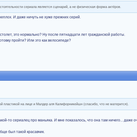
остоятельности сериала является сценарий, а не физическая форма актёров.
еплох. И даже ничуть не хуже прежних серий.
пистолет, это нормально? Ну после пятнадцати лет гражданской работы.
отовку пройти? Или это как велосипеде?
 пластикой на лице и Малдер аля Калифорникейшн (спасибо, что не матерится).
кой-то сериалец про маньяка. И мне показалось, что она там ничего... даже оч
бще был такой красавчик.