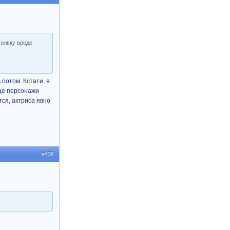
молвку вроде
 потом. Кстати, я
бще персонажи
ся, актриса явно
#436