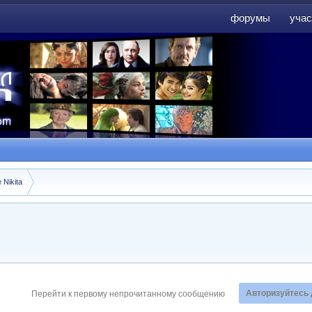
форумы
учас
форумы
учас
 Nikita
Авторизуйтесь 
Перейти к первому непрочитанному сообщению