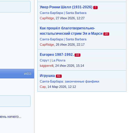
Умер Ронни Шелл (1931-2026)
7
Санта-Барбара | Santa Barbara
CapRidge
, 27 Июн 2026, 12:27
Как прошёл благотворительно-
ностальгический стрим Эя и Марси
20
Санта-Барбара | Santa Barbara
CapRidge
, 26 Июн 2026, 22:17
Europeo 1987-1992.
16
Спрут | La Piovra
luigiperelli
, 24 Июн 2026, 15:14
#433
Игрушка
61
Санта-Барбара: законченные фанфики
Cap
, 14 Мар 2026, 12:12
ень ничего...