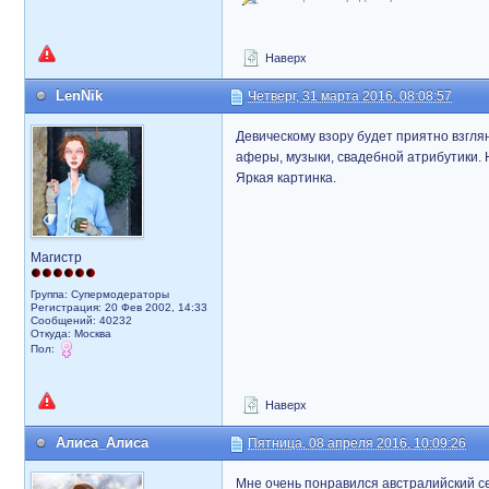
Наверх
LenNik
Четверг, 31 марта 2016, 08:08:57
Девическому взору будет приятно взглян
аферы, музыки, свадебной атрибутики. 
Яркая картинка.
Магистр
Группа: Супермодераторы
Регистрация: 20 Фев 2002, 14:33
Сообщений: 40232
Откуда: Москва
Пол:
Наверх
Алиса_Алиса
Пятница, 08 апреля 2016, 10:09:26
Мне очень понравился австралийский с