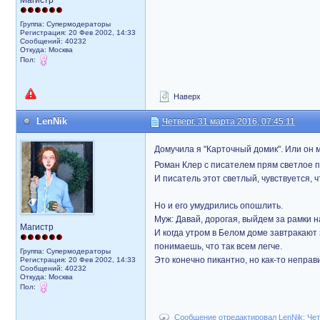
Магистр
Группа: Супермодераторы
Регистрация: 20 Фев 2002, 14:33
Сообщений: 40232
Откуда: Москва
Пол:
Наверх
LenNik
Четверг, 31 марта 2016, 07:45:11
Домучила я "Карточный домик". Или он
Роман Клер с писателем прям светлое пя
И писатель этот светлый, чувствуется, 
Но и его умудрились опошлить.
Муж: Давай, дорогая, выйдем за рамки н
Магистр
И когда утром в Белом доме завтракают 
понимаешь, что так всем легче.
Группа: Супермодераторы
Это конечно пикантно, но как-то неправ
Регистрация: 20 Фев 2002, 14:33
Сообщений: 40232
Откуда: Москва
Пол:
Сообщение отредактировал LenNik: Четв