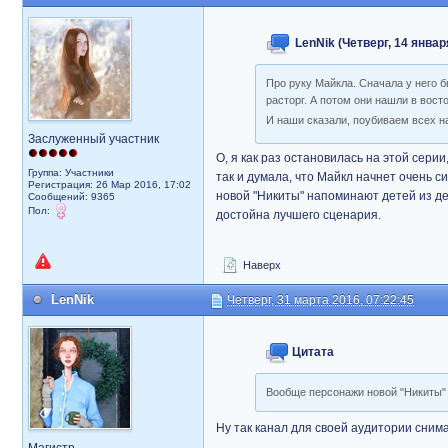
LenNik (Четверг, 14 январ
Про руку Майкла. Сначала у него 
расторг. А потом они нашли в вост
И наши сказали, поубиваем всех на
Заслуженный участник
О, я как раз остановилась на этой серии
Группа: Участники
так и думала, что Майкл начнет очень 
Регистрация: 26 Мар 2016, 17:02
новой "Никиты" напоминают детей из де
Сообщений: 9365
Пол:
достойна лучшего сценария.
Наверх
LenNik
Четверг, 31 марта 2016, 07:22:45
Цитата
Вообще персонажи новой "Никиты" 
Ну так канал для своей аудитории сним