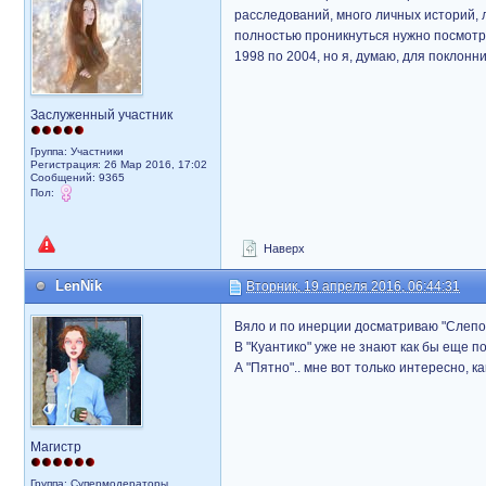
расследований, много личных историй, л
полностью проникнуться нужно посмотрет
1998 по 2004, но я, думаю, для поклонн
Заслуженный участник
Группа: Участники
Регистрация: 26 Мар 2016, 17:02
Сообщений: 9365
Пол:
Наверх
LenNik
Вторник, 19 апреля 2016, 06:44:31
Вяло и по инерции досматриваю "Слепое
В "Куантико" уже не знают как бы еще 
А "Пятно".. мне вот только интересно,
Магистр
Группа: Супермодераторы