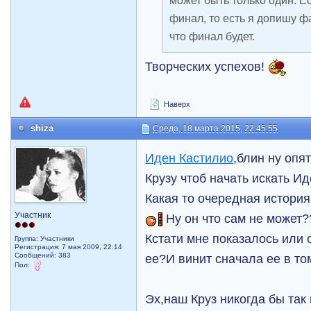
может быть только один. Ес
финал, то есть я допишу ф
что финал будет.
Творческих успехов!
Наверх
shiza
Среда, 18 марта 2015, 22:45:55
Иден Кастилио
,блин ну опя
Крузу чтоб начать искать Ид
Какая то очередная истори
Участник
Ну он что сам не может
Кстати мне показалось или 
Группа: Участники
Регистрация: 7 мая 2009, 22:14
Сообщений: 383
ее?И винит сначала ее в то
Пол:
Эх,наш Круз никогда бы так 