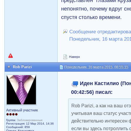
представлен "глазами Круза
непонятно, почему вдруг сн
спустя столько времени.
Сообщение отредактирова
Понедельник, 16 марта 201
Наверх
Rob Parizi
Понедельник, 16 марта 2015, 08:55:15
Иден Кастилио (Пон
00:42:56) писал:
Rob Parizi, а как на ваш от
Активный участник
учитывая ваш статус участ
действительно интересен ф
Группа:
Заблокированные
Регистрация: 12 Мар 2014, 14:36
Сообщений: 859
если вы здесь потроллить 
Откуда: Красноярск