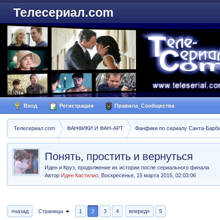
Телесериал.com
Вход
Регистрация
Правила_Сообщества
Телесериал.com
ФАНФИКИ И ФАН-АРТ
Фанфики по сериалу Санта-Барбара
Понять, простить и вернуться
Иден и Круз, продолжение их истории после сериального финала
Автор
Иден Кастилио
,
Воскресенье, 15 марта 2015, 02:03:06
«назад
Страницы
1
2
3
4
вперед»
5