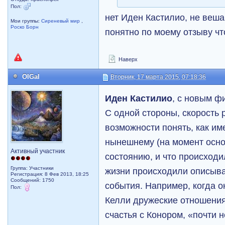
Пол:
нет Иден Кастилио, не веш
Мои группы:
Сиреневый мир
,
Роско Борн
понятно по моему отзыву что
Наверх
OlGal
Вторник, 17 марта 2015, 07:18:36
Иден Кастилио
, с новым ф
С одной стороны, скорость 
возможности понять, как им
нынешнему (на момент осн
Активный участник
состоянию, и что происходил
Группа: Участники
жизни происходили описыва
Регистрация: 8 Фев 2013, 18:25
Сообщений: 1750
события. Например, когда о
Пол:
Келли дружеские отношения,
счастья с Конором, «почти н