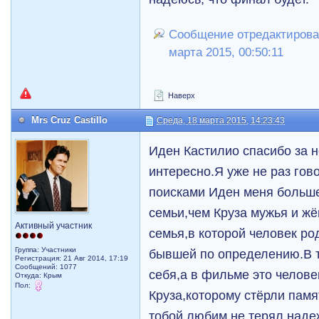
Сообщение отредактирова
марта 2015, 00:50:11
Наверх
Mrs Cruz Castillo
Среда, 18 марта 2015, 14:23:43
Иден Кастилио спасибо за 
интересно.Я уже не раз гово
поисками Иден меня больше
семьи,чем Круза мужья и ж
Активный участник
семья,в которой человек ро
Группа: Участники
бывшей по определению.В т
Регистрация: 21 Авг 2014, 17:19
Сообщений: 1077
себя,а в фильме это челов
Откуда: Крым
Пол:
Круза,которому стёрли памя
тобой любим не терял наде