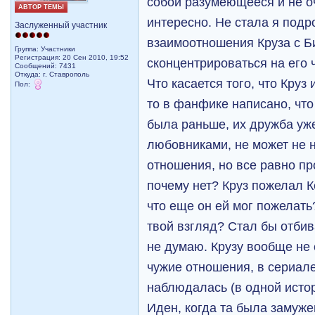
собой разумеющееся и не о
АВТОР ТЕМЫ
интересно. Не стала я под
Заслуженный участник
взаимоотношения Круза с Би
Группа: Участники
Регистрация: 20 Сен 2010, 19:52
сконцентрироваться на его 
Сообщений: 7431
Откуда: г. Ставрополь
Что касается того, что Круз
Пол:
то в фанфике написано, что 
была раньше, их дружба уже 
любовниками, не может не н
отношения, но все равно пр
почему нет? Круз пожелал К
что еще он ей мог пожелать
твой взгляд? Стал бы отбив
не думаю. Крузу вообще не
чужие отношения, в сериале
наблюдалась (в одной истор
Иден, когда та была замуже