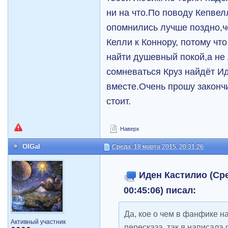
ни на что.По поводу Кепвел
опомнились лучше поздно,ч
Келли к Коннору, потому что
найти душевный покой,а не
сомневаться Круз найдёт Ид
вместе.Очень прошу закончи
стоит.
Наверх
OlGal
Среда, 18 марта 2015, 20:31:26
Иден Кастилио (Сре
00:45:06) писал:
Да, кое о чем в фанфике н
Активный участник
пересказа, так я написала 