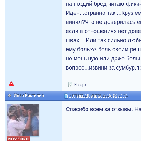
на поздий бред читаю фики-
Иден...странно так ...Круз 
винил?Что не доверилась е
если в отношениях нет дове
швах....Или так сильно люб
ему боль?А боль своим реш
не меньшую или даже бол
вопрос...извини за сумбур,п
Наверх
Иден Кастилио
Четверг, 19 марта 2015, 00:54:41
Спасибо всем за отзывы. На
АВТОР ТЕМЫ