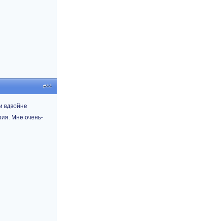
#44
 и вдвойне
рия. Мне очень-