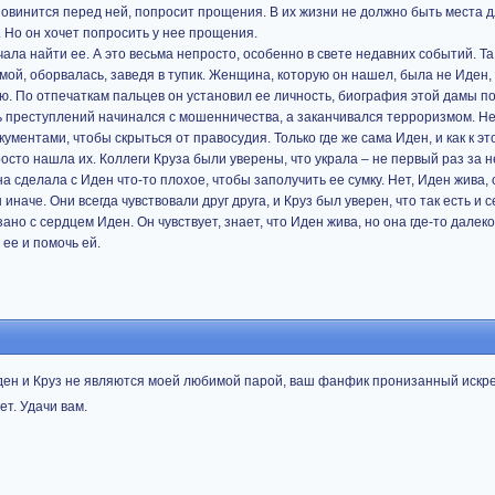
И повинится перед ней, попросит прощения. В их жизни не должно быть места д
. Но он хочет попросить у нее прощения.
чала найти ее. А это весьма непросто, особенно в свете недавних событий. Та
имой, оборвалась, заведя в тупик. Женщина, которую он нашел, была не Иден,
. По отпечаткам пальцев он установил ее личность, биография этой дамы п
ь преступлений начинался с мошенничества, а заканчивался терроризмом. Не
ументами, чтобы скрыться от правосудия. Только где же сама Иден, и как к э
осто нашла их. Коллеги Круза были уверены, что украла – не первый раз за 
а сделала с Иден что-то плохое, чтобы заполучить ее сумку. Нет, Иден жива, 
иначе. Они всегда чувствовали друг друга, и Круз был уверен, что так есть и 
зано с сердцем Иден. Он чувствует, знает, что Иден жива, но она где-то далеко
ее и помочь ей.
Иден и Круз не являются моей любимой парой, ваш фанфик пронизанный искр
ет. Удачи вам.