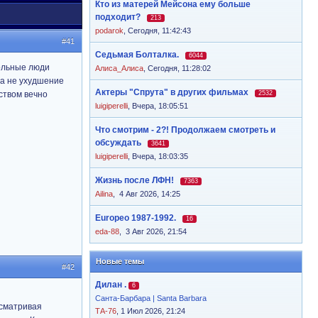
Кто из матерей Мейсона ему больше
подходит?
213
podarok
,
Сегодня, 11:42:43
#41
Седьмая Болталка.
6044
больные люди
Алиса_Алиса
,
Сегодня, 11:28:02
,а не ухудшение
Актеры "Спрута" в других фильмах
ством вечно
2532
luigiperelli
,
Вчера, 18:05:51
Что смотрим - 2?! Продолжаем смотреть и
обсуждать
3641
luigiperelli
,
Вчера, 18:03:35
Жизнь после ЛФН!
7363
Ailina
,
4 Авг 2026, 14:25
Europeo 1987-1992.
16
eda-88
,
3 Авг 2026, 21:54
Новые темы
#42
Дилан .
6
Санта-Барбара | Santa Barbara
осматривая
ТА-76
, 1 Июл 2026, 21:24