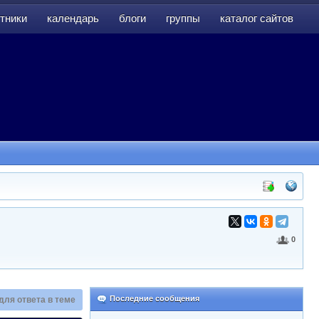
тники
календарь
блоги
группы
каталог сайтов
тники
календарь
блоги
группы
каталог сайтов
0
Последние сообщения
для ответа в теме