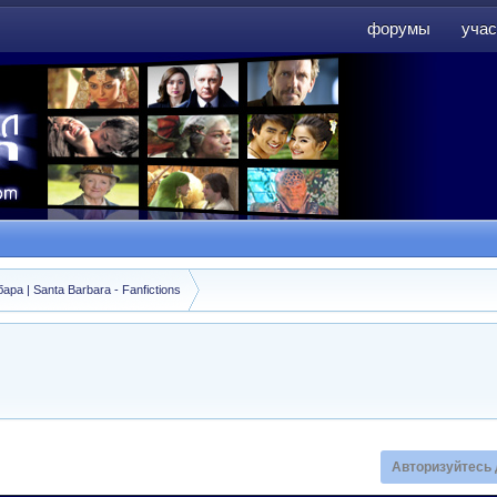
форумы
учас
форумы
учас
а | Santa Barbara - Fanfictions
Авторизуйтесь 