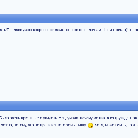
!По главе даже вопросов никаких нет..все по полочкам...Но интрига)))Что же
Было очень приятно его увидеть. А я думала, почему же никто из крузидентов 
зможно, потому, что не нравится то, о чем я пишу.
Хотя, может быть, поэто