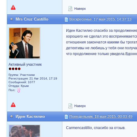
Наверх
Mrs Cruz Castillo
Воскресенье, 17 мая 2015, 14:37:13
Иден Кастилио спасибо за продолжение.
хорошего не сделал это воспринимается
отношения закончатся какими бы трога
детективы не любишь.у тебя они получа
что продолжение только увидела.Вдохн
Активный участник
Группа: Участники
Регистрация: 21 Авг 2014, 17:19
Сообщений: 1077
Откуда: Крым
Пол:
Наверх
Иден Кастилио
Понедельник, 18 мая 2015, 00:03:49
Carmencastillio, спасибо за отзыв.