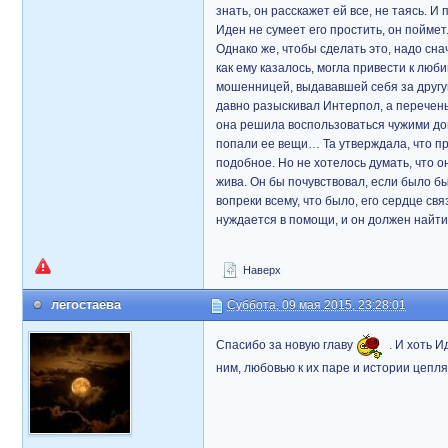
знать, он расскажет ей все, не таясь. 
Иден не сумеет его простить, он поймет
Однако же, чтобы сделать это, надо сна
как ему казалось, могла привести к люб
мошенницей, выдававшей себя за другую
давно разыскивал Интерпол, а перечен
она решила воспользоваться чужими док
попали ее вещи… Та утверждала, что пр
подобное. Но не хотелось думать, что он
жива. Он бы почувствовал, если было бы 
вопреки всему, что было, его сердце свя
нуждается в помощи, и он должен найти 
Наверх
легостаева
Суббота, 09 мая 2015, 23:28:01
Спасибо за новую главу
. И хоть 
ним, любовью к их паре и истории цепля