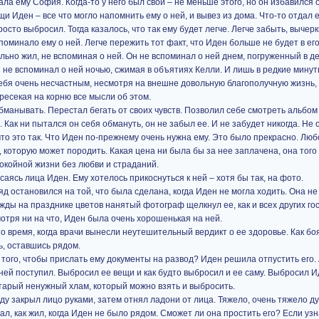
а ему София. Когда-то у него был свой – не меньше этого, но он избавился о
щи Иден – все что могло напомнить ему о ней, и вывез из дома. Что-то отдал 
осто выбросил. Тогда казалось, что так ему будет легче. Легче забыть, вычер
апоминало ему о ней. Легче пережить тот факт, что Иден больше не будет в ег
ельно жил, не вспоминая о ней. Он не вспоминал о ней днем, погруженный в д
и не вспоминал о ней ночью, сжимая в объятиях Келли. И лишь в редкие минут
себя очень несчастным, несмотря на внешне довольную благополучную жизнь,
ресекая на корню все мысли об этом.
обманывать. Перестал бегать от своих чувств. Позволил себе смотреть альбо
 Как ни пытался он себя обмануть, он не забыл ее. И не забудет никогда. Не 
что это так. Что Иден по-прежнему очень нужна ему. Это было прекрасно. Люб
, которую может породить. Какая цена ни была бы за нее заплачена, она того
окойной жизни без любви и страданий.
аясь лица Иден. Ему хотелось прикоснуться к ней – хотя бы так, на фото.
д остановился на той, что была сделана, когда Иден не могла ходить. Она н
жды на празднике цветов нанятый фотограф щелкнул ее, как и всех других гос
мотря ни на что, Иден была очень хорошенькая на ней.
 то время, когда врачи вынесли неутешительный вердикт о ее здоровье. Как бо
ь, оставшись рядом.
 того, чтобы прислать ему документы на развод? Иден решила отпустить его.
 ней поступил. Выбросил ее вещи и как будто выбросил и ее саму. Выбросил И
 старый ненужный хлам, который можно взять и выбросить.
ду закрыл лицо руками, затем отнял ладони от лица. Тяжело, очень тяжело ду
лал, как жил, когда Иден не было рядом. Сможет ли она простить его? Если у