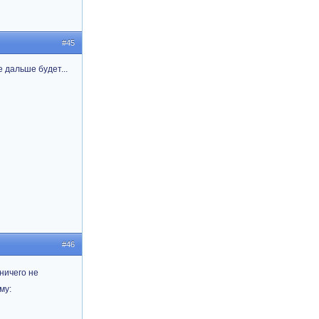
#45
 дальше будет...
#46
ничего не
му: