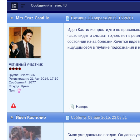
Сообщений в теме: 48
Mrs Cruz Castillo
Пятница, 03 апреля 2015, 15:26:01
Иден Кастилио прости,что не правильн
часто видят и слышат то,чего нет в реа
состояния из-за болезни.Хочется видет
ищущим себя в глубине подсознания и 
Активный участник
Группа: Участники
Регистрация: 21 Авг 2014, 17:19
Сообщений: 1077
Откуда: Крым
Пол:
Наверх
Иден Кастилио
Суббота, 09 мая 2015, 23:09:51
Было уже довольно поздно. Он давно ул