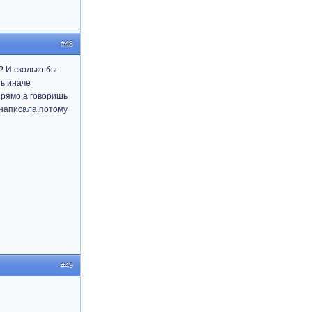
#48
? И сколько бы
шь иначе
прямо,а говоришь
 написала,потому
#49