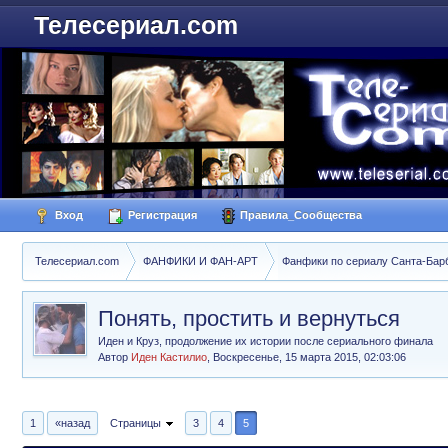
Телесериал.com
Вход
Регистрация
Правила_Сообщества
Телесериал.com
ФАНФИКИ И ФАН-АРТ
Фанфики по сериалу Санта-Барбар
Понять, простить и вернуться
Иден и Круз, продолжение их истории после сериального финала
Автор
Иден Кастилио
,
Воскресенье, 15 марта 2015, 02:03:06
1
«назад
Страницы
3
4
5