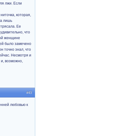
ля лжи. Если
 ниточка, которая,
 а лишь
отрясала. Ее
удивительно, что
той женщине
ней было замечено
он точно знал, что
сейчас. Несмотря и
 и, возможно,
#43
енней любовью к