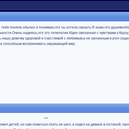
о тебя поняла обычно я понимаю,что ты хотела сказать.Я знаю,что душевно
льности.Очень надеюсь,что это телепатия Иден связанная с чувствами к Крузу
ь нашу девочку здоровой и счастливой с любимым,а не загнанным в угол суще
не способным воспринимать окружающий мир.
***
ожил детей, но сам ложиться спать не шел, а сидел на диване в гостиной, пр