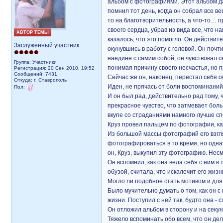
альбом с фотографиями. Этот альбом дал
помнил тот день, когда он собрал все ве
то на благотворительность, а что-то… пр
своего сердца, убрав из вида все, что н
АВТОР ТЕМЫ
казалось, что это помогло. Он действит
Заслуженный участник
окунувшись в работу с головой. Он почт
наедине с самим собой, он чувствовал 
Группа: Участники
понимая причину своего несчастья, но п
Регистрация: 20 Сен 2010, 19:52
Сообщений: 7431
Сейчас же он, наконец, перестал себя 
Откуда: г. Ставрополь
Иден, не прячась от боли воспоминаний.
Пол:
И он был рад, действительно рад тому, 
прекрасное чувство, что затмевает боль
вкупе со страданиями намного лучше сп
Круз провел пальцем по фотографии, кас
Из большой массы фотографий его взгля
фотографироваться в то время, но одна
он, Круз, выкупил эту фотографию. Нес
Он вспомнил, как она вела себя с ним в
обузой, считала, что искалечит его жизн
Могло ли подобное стать мотивом и для
Было мучительно думать о том, как он с
жизни. Поступил с ней так, будто она -
Он отложил альбом в сторону и на секун
Тяжело вспоминать обо всем, что он де