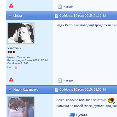
Наверх
shiza
Суббота, 16 мая 2015, 21:15:38
Иден Кастилио.молодец!Продолжай писать
Участник
Группа: Участники
Регистрация: 7 мая 2009, 22:14
Сообщений: 383
Пол:
Наверх
Иден Кастилио
Суббота, 16 мая 2015, 23:55:40
Shiza, спасибо большое за отзыв.
написал по новой главе, думала, что, во
Цитата