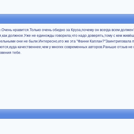
Очень нравится.Только очень обидно за Круза,почему он всегда всем должен
,как должное.Уже не единожды говорила,что надо доверять,тому с кем живё
тельными они не были.Интересно,кто же эта "Фанни Каплан?"Заинтриговала 
ются,куда качественнее,чем у многих современных авторов.Раньше отзыв не
овения тебе.