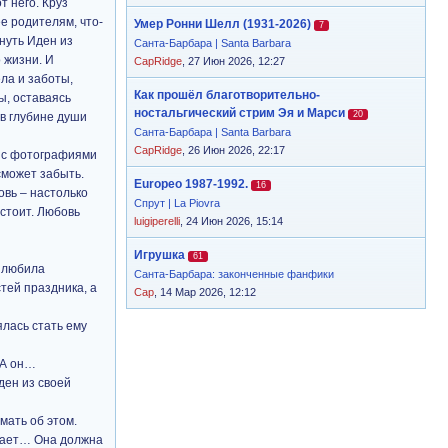
т него. Круз
ее родителям, что-
Умер Ронни Шелл (1931-2026)
7
кнуть Иден из
Санта-Барбара | Santa Barbara
о жизни. И
CapRidge
, 27 Июн 2026, 12:27
ела и заботы,
Как прошёл благотворительно-
ы, оставаясь
ностальгический стрим Эя и Марси
20
 в глубине души
Санта-Барбара | Santa Barbara
CapRidge
, 26 Июн 2026, 22:17
м с фотографиями
сможет забыть.
Europeo 1987-1992.
16
овь – настолько
Спрут | La Piovra
 стоит. Любовь
luigiperelli
, 24 Июн 2026, 15:14
Игрушка
61
е любила
Санта-Барбара: законченные фанфики
тей праздника, а
Cap
, 14 Мар 2026, 12:12
ялась стать ему
 А он…
ден из своей
мать об этом.
знает… Она должна