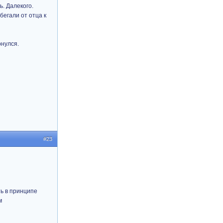
ь. Далекого.
бегали от отца к
рнулся.
#23
ть в принципе
м