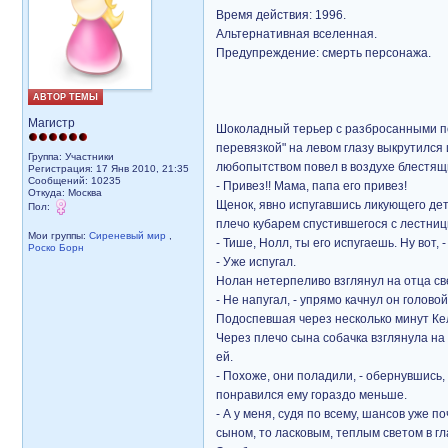
Время действия: 1996.
Альтернативная вселенная.
Предупреждение: смерть персонажа.
АВТОР ТЕМЫ
Магистр
Шоколадный терьер с разбросанными по 
перевязкой" на левом глазу выкрутился 
Группа: Участники
любопытством повел в воздухе блестящ
Регистрация: 17 Янв 2010, 21:35
Сообщений: 10235
- Привез!! Мама, папа его привез!
Откуда: Москва
Щенок, явно испугавшись ликующего дет
Пол:
плечо кубарем спустившегося с лестниц
Мои группы:
Сиреневый мир
,
- Тише, Нолл, ты его испугаешь. Ну вот,
Роско Борн
- Уже испугал.
Нолан нетерпеливо взглянул на отца све
- Не напугал, - упрямо качнул он голово
Подоспевшая через несколько минут Келл
Через плечо сына собачка взглянула на 
ей.
- Похоже, они поладили, - обернувшись, 
понравился ему гораздо меньше.
- А у меня, судя по всему, шансов уже п
сыном, то ласковым, теплым светом в гл