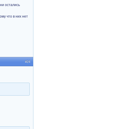
они остались
му что в них нет
#24