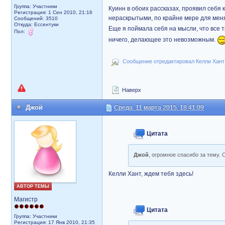
Группа: Участники
Куинн в обоих рассказах, проявил себя 
Регистрация: 1 Сен 2010, 21:16
нераскрытыми, по крайне мере для мен
Сообщений: 3510
Откуда: Ессентуки
Еще я поймала себя на мысли, что все 
Пол:
ничего, делающее это невозможным.
Сообщение отредактировал Келли Хант: 
Наверх
Джой
Среда, 11 марта 2015, 18:41:09
Цитата
Джой
, огромное спасибо за тему.
Келли Хант, ждем тебя здесь!
АВТОР ТЕМЫ
Магистр
Цитата
Группа: Участники
Регистрация: 17 Янв 2010, 21:35