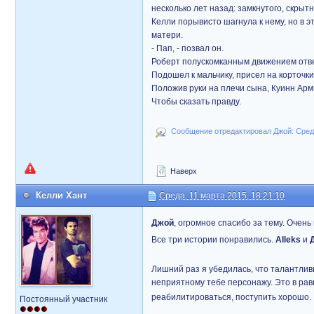
несколько лет назад: замкнутого, скрыт
Келли порывисто шагнула к нему, но в э
матери.
- Пап, - позвал он.
Роберт полускомканным движением отвер
Подошел к мальчику, присел на корточки
Положив руки на плечи сына, Куинн Арм
Чтобы сказать правду.
Сообщение отредактировал Джой: Среда,
Наверх
Келли Хант
Среда, 11 марта 2015, 18:21:10
Джой
, огромное спасибо за тему. Очен
Все три истории понравились.
Alleks
и
Лишний раз я убедилась, что талантлив
неприятному тебе персонажу. Это в равн
реабилитироваться, поступить хорошо.
Постоянный участник