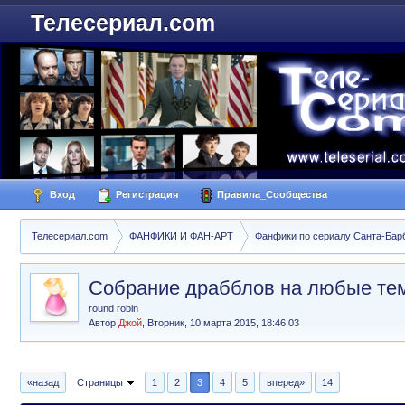
Телесериал.com
Вход
Регистрация
Правила_Сообщества
Телесериал.com
ФАНФИКИ И ФАН-АРТ
Фанфики по сериалу Санта-Барбар
Собрание драбблов на любые тем
round robin
Автор
Джой
,
Вторник, 10 марта 2015, 18:46:03
«назад
Страницы
1
2
3
4
5
вперед»
14