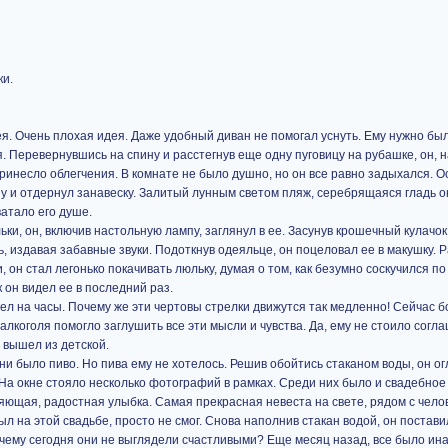
ки.
ея. Очень плохая идея. Даже удобный диван не помогал уснуть. Ему нужно был
. Перевернувшись на спину и расстегнув еще одну пуговицу на рубашке, он, н
принесло облегчения. В комнате не было душно, но он все равно задыхался. 
кну и отдернул занавеску. Залитый лунным светом пляж, серебрящаяся гладь о
ватало его душе.
и, он, включив настольную лампу, заглянул в ее. Засунув крошечный кулачок 
ь, издавая забавные звуки. Подоткнув одеяльце, он поцеловал ее в макушку. 
он стал легонько покачивать люльку, думая о том, как безумно соскучился по 
к он видел ее в последний раз.
ел на часы. Почему же эти чертовы стрелки движутся так медленно! Сейчас б
лкоголя помогло заглушить все эти мысли и чувства. Да, ему не стоило согла
 вышел из детской.
ни было пиво. Но пива ему не хотелось. Решив обойтись стаканом воды, он ог
На окне стояло несколько фотографий в рамках. Среди них было и свадебное
ияющая, радостная улыбка. Самая прекрасная невеста на свете, рядом с чело
л на этой свадьбе, просто не смог. Снова наполнив стакан водой, он поставил
очему сегодня они не выглядели счастливыми? Еще месяц назад, все было ина