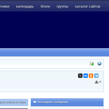
тники
календарь
блоги
группы
каталог сайтов
тники
календарь
блоги
группы
каталог сайтов
0
Последние сообщения
для ответа в теме