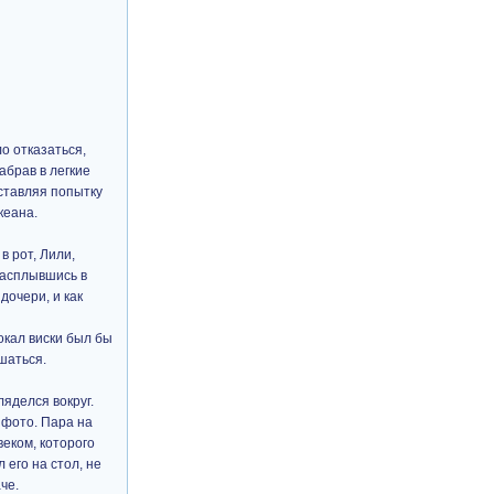
о отказаться,
абрав в легкие
Оставляя попытку
кеана.
в рот, Лили,
Расплывшись в
дочери, и как
окал виски был бы
шаться.
ляделся вокруг.
 фото. Пара на
веком, которого
 его на стол, не
че.