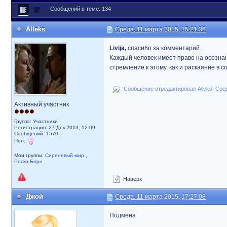
Сообщений в теме: 134
Alleks
Среда, 11 марта 2015, 15:21:36
Livija,
спасибо за комментарий.
Каждый человек имеет право на осознан
стремление к этому, как и раскаяние в с
Сообщение отредактировал Alleks: Сред
Активный участник
Группа: Участники
Регистрация: 27 Дек 2013, 12:09
Сообщений: 1570
Пол:
Мои группы:
Сиреневый мир
,
Роско Борн
Наверх
Джой
Среда, 11 марта 2015, 17:27:08
Подмена