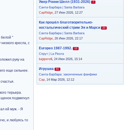
Умер Ронни Шелл (1931-2026)
7
Санта-Барбара | Santa Barbara
CapRidge
, 27 Июн 2026, 12:27
Как прошёл благотворительно-
ностальгический стрим Эя и Марси
20
Санта-Барбара | Santa Barbara
 белой "
CapRidge
, 26 Июн 2026, 22:17
 низкого кресла, с
Europeo 1987-1992.
16
Спрут | La Piovra
luigiperelli
, 24 Июн 2026, 15:14
оложил руку на
Игрушка
61
 его еще сильнее.
Санта-Барбара: законченные фанфики
Cap
, 14 Мар 2026, 12:12
 счастья.
кого терьера.
о щенок подмигнул
ал ей муж. - Я
ечо, и любуясь то