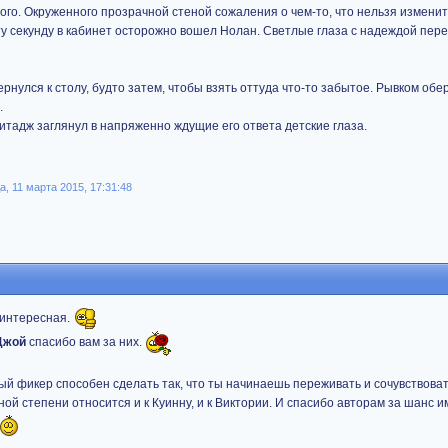
ного. Окруженного прозрачной стеной сожаления о чем-то, что нельзя изменит
ту секунду в кабинет осторожно вошел Нолан. Светлые глаза с надеждой пере
нулся к столу, будто затем, чтобы взять оттуда что-то забытое. Рывком обе
.
итадж заглянул в напряженно ждущие его ответа детские глаза.
 11 марта 2015, 17:31:48
ь интересная.
Джой
спасибо вам за них.
ый фикер способен сделать так, что ты начинаешь переживать и сочувствова
ой степени относится и к Куинну, и к Виктории. И спасибо авторам за шанс и