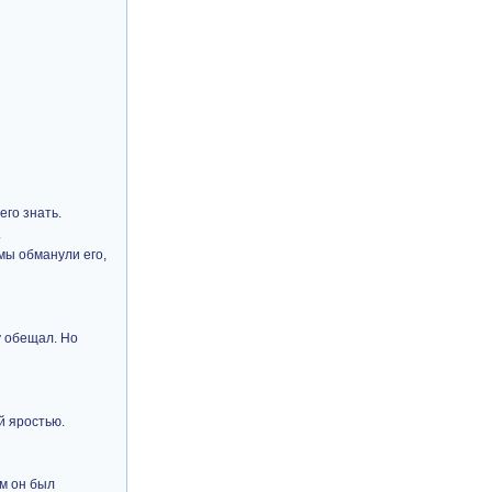
его знать.
.
 мы обманули его,
у обещал. Но
й яростью.
им он был