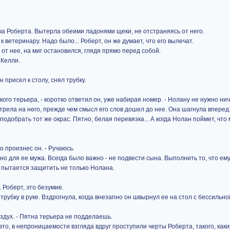
ча Роберта. Вытерла обеими ладонями щеки, не отстраняясь от него.
к ветеринару. Надо было... Роберт, он же думает, что его вылечат.
 от нее, на миг остановился, глядя прямо перед собой.
а Келли.
 присел к столу, снял трубку.
ого терьера, - коротко ответил он, уже набирая номер. - Нолану не нужно нич
трела на него, прежде чем смысл его слов дошел до нее. Она шагнула вперед
 подобрать тот же окрас. Пятно, белая перевязка... А когда Нолан поймет, что
о произнес он. - Ручаюсь.
жно для ее мужа. Всегда было важно - не подвести сына. Выполнить то, что ем
н пытается защитить не только Нолана.
 Роберт, это безумие.
трубку в руке. Вздрогнула, когда внезапно он швырнул ее на стол с бессильно
 воздух. - Пятна терьера не подделаешь.
 это, в непроницаемости взгляда вдруг проступили черты Роберта, такого, как