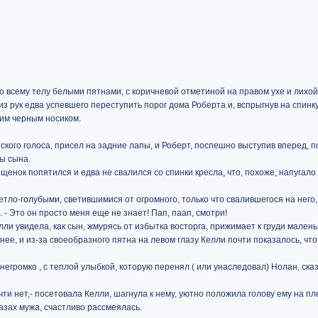
всему телу белыми пятнами, с коричневой отметиной на правом ухе и лихой
из рук едва успевшего переступить порог дома Роберта и, вспрыгнув на спинку
им черным носиком.
ского голоса, присел на задние лапы, и Роберт, поспешно выступив вперед, п
ы сына.
 - щенок попятился и едва не свалился со спинки кресла, что, похоже, напугало
тло-голубыми, светившимися от огромного, только что свалившегося на него,
й. - Это он просто меня еще не знает! Пап, паап, смотри!
и увидела, как сын, жмурясь от избытка восторга, прижимает к груди малень
нее, и из-за своеобразного пятна на левом глазу Келли почти показалось, чт
негромко , с теплой улыбкой, которую перенял ( или унаследовал) Нолан, сказ
очти нет,- посетовала Келли, шагнула к нему, уютно положила голову ему на пл
азах мужа, счастливо рассмеялась.