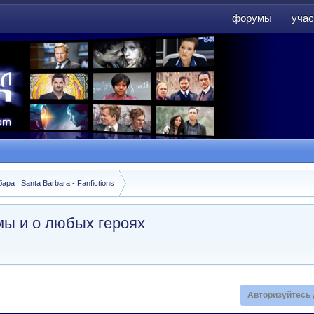
форумы
учас
форумы
учас
а | Santa Barbara - Fanfictions
ы и о любых героях
Авторизуйтесь 