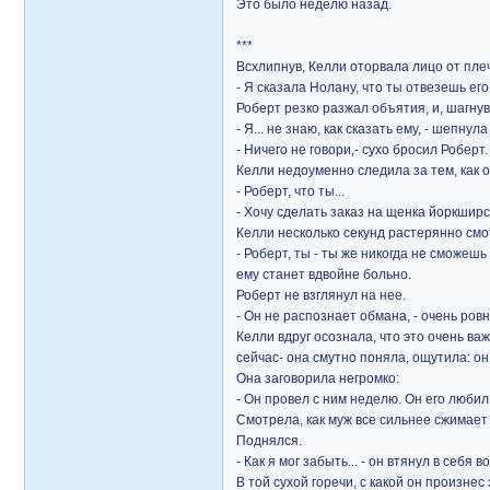
Это было неделю назад.
***
Всхлипнув, Келли оторвала лицо от пле
- Я сказала Нолану, что ты отвезешь его 
Роберт резко разжал объятия, и, шагнув
- Я... не знаю, как сказать ему, - шепнул
- Ничего не говори,- сухо бросил Роберт.
Келли недоуменно следила за тем, как он
- Роберт, что ты...
- Хочу сделать заказ на щенка йоркширск
Келли несколько секунд растерянно смо
- Роберт, ты - ты же никогда не сможешь
ему станет вдвойне больно.
Роберт не взглянул на нее.
- Он не распознает обмана, - очень ровн
Келли вдруг осознала, что это очень ва
сейчас- она смутно поняла, ощутила: о
Она заговорила негромко:
- Он провел с ним неделю. Он его любил.
Смотрела, как муж все сильнее сжимает 
Поднялся.
- Как я мог забыть... - он втянул в себя
В той сухой горечи, с какой он произнес