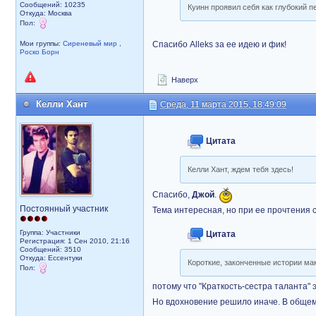
Сообщений: 10235
Куинн проявил себя как глубокий п
Откуда: Москва
Пол:
Мои группы:
Сиреневый мир
,
Спасибо Alleks за ее идею и фик!
Роско Борн
Наверх
Келли Хант
Среда, 11 марта 2015, 18:49:09
Цитата
Келли Хант, ждем тебя здесь!
Спасибо,
Джой
.
Постоянный участник
Тема интересная, но при ее прочтения 
Группа: Участники
Цитата
Регистрация: 1 Сен 2010, 21:16
Сообщений: 3510
Откуда: Ессентуки
Короткие, законченные истории мак
Пол:
потому что "Краткость-сестра таланта" 
Но вдохновение решило иначе. В общем