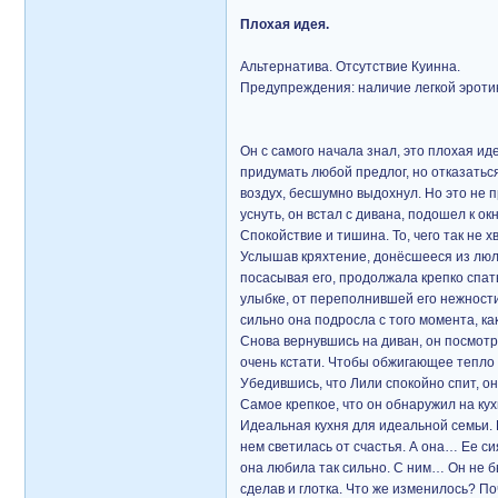
Плохая идея.
Альтернатива. Отсутствие Куинна.
Предупреждения: наличие легкой эроти
Он с самого начала знал, это плохая ид
придумать любой предлог, но отказаться
воздух, бесшумно выдохнул. Но это не 
уснуть, он встал с дивана, подошел к о
Спокойствие и тишина. То, чего так не х
Услышав кряхтение, донёсшееся из люльк
посасывая его, продолжала крепко спат
улыбке, от переполнившей его нежности, 
сильно она подросла с того момента, ка
Снова вернувшись на диван, он посмотр
очень кстати. Чтобы обжигающее тепло а
Убедившись, что Лили спокойно спит, он
Самое крепкое, что он обнаружил на кух
Идеальная кухня для идеальной семьи. 
нем светилась от счастья. А она… Ее с
она любила так сильно. С ним… Он не бы
сделав и глотка. Что же изменилось? П