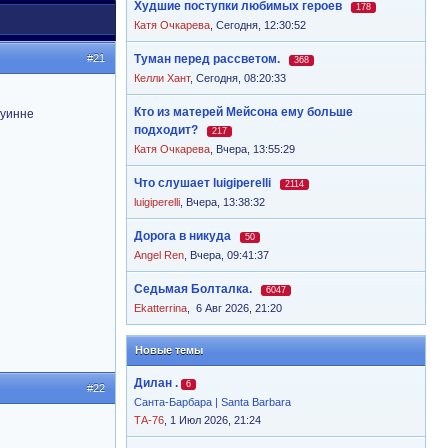
Худшие поступки любимых героев
178
Катя Очкарева
,
Сегодня, 12:30:52
#21
Туман перед рассветом.
368
Келли Хант
,
Сегодня, 08:20:33
Кто из матерей Мейсона ему больше
Куинне
подходит?
217
Катя Очкарева
,
Вчера, 13:55:29
Что слушает luigiperelli
2114
luigiperelli
,
Вчера, 13:38:32
Дорога в никуда
50
Angel Ren
,
Вчера, 09:41:37
Седьмая Болталка.
6047
Ekatterrina
,
6 Авг 2026, 21:20
Новые темы
Дилан .
6
#22
Санта-Барбара | Santa Barbara
ТА-76
, 1 Июл 2026, 21:24