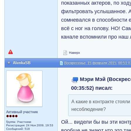
показанных актеров, по хо
фильтровать услышанное. А
сомневался в способности 
всё с ног на голову. НО! С
канале вспомнили про наш
Наверх
AlenkaSB
Воскресенье, 15 февраля 2015, 00:51:0
Мэри Мэй (Воскрес
00:35:52) писал:
А какие в контракте стояли
несоблюдение?
Активный участник
Ой... видели бы вы эти конт
Группа: Участники
Регистрация: 24 Ноя 2009, 19:53
вообще не знают что это та
Сообщений: 518