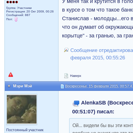
У меня так и крутится в гол
Группа: Участники
в курсе о том что такое ба
Регистрация: 20 Окт 2009, 00:26
Сообщений: 887
Станислав - молодцы...его 
Пол:
что он думает об окружающ
корытце" - за гранью, за гра
Сообщение отредактировал
февраля 2015, 00:55:26
Наверх
Мэри Мэй
Воскресенье, 15 февраля 2015, 00:57:4
AlenkaSB (Воскресе
00:51:07) писал:
Ой... видели бы вы эти кон
Постоянный участник
вообще не знают что это та