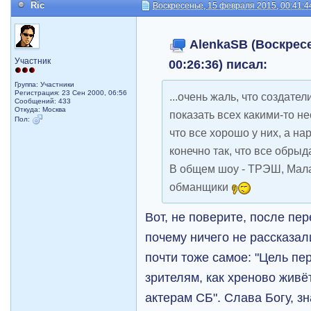
Ric
Воскресенье, 15 февраля 2015, 00:41:4
AlenkaSB (Воскресе
Участник
00:26:36) писал:
Группа: Участники
Регистрация: 23 Сен 2000, 06:56
...очень жаль, что создате
Сообщений: 433
Откуда: Москва
показать всех какими-то н
Пол:
что все хорошо у них, а н
конечно так, что все обрыд
В общем шоу - ТРЭШ, Мал
обманщики
Вот, не поверите, после пе
почему ничего не рассказал
почти тоже самое: "Цель пе
зрителям, как хреново живё
актерам СБ". Слава Богу, з