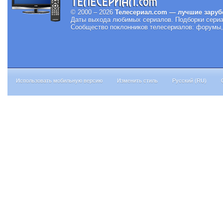
© 2000 – 2026
Телесериал.com — лучшие заруб
Даты выхода любимых сериалов.
Подборки сериа
Сообщество поклонников телесериалов: форумы, 
Использовать мобильную версию
Изменить стиль
Русский (RU)