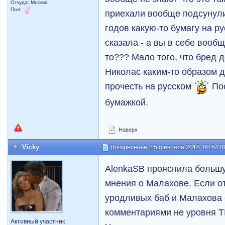
Откуда: Москва
Пол:
приехали вообще подсунули
годов какую-то бумагу на ру
сказала - а вы в себе вооб
то??? Мало того, что бред 
Николас каким-то образом 
прочесть на русском
Пос
бумажкой.
Наверх
Vicky
Воскресенье, 15 февраля 2015, 00:54:0
AlenkaSB прояснила большу
мнения о Малахове. Если от
уродливых баб и Малахова 
комментариями не уровня Т
Активный участник