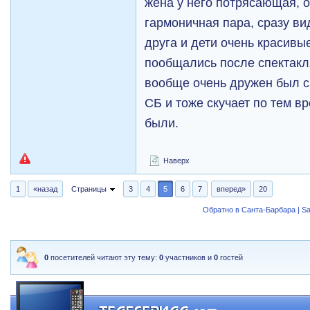
жена у него потрясающая, о
гармоничная пара, сразу ви
друга и дети очень красивы
пообщались после спектакля
вообще очень дружен был с 
СБ и тоже скучает по тем в
были.
Наверх
1
«назад
Страницы
3
4
5
6
7
вперед»
20
Обратно в Санта-Барбара | Sa
0
посетителей читают эту тему:
0
участников и
0
гостей