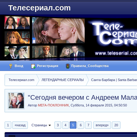
Телесериал.com
Вход
Регистрация
Правила_Сообщества
Телесериал.com
ЛЕГЕНДАРНЫЕ СЕРИАЛЫ
Санта-Барбара | Santa Barba
"Сегодня вечером с Андреем Мал
Автор
МЕГА-ПОКЛОННИК
,
Суббота, 14 февраля 2015, 04:50:50
1
«назад
Страницы
3
4
5
6
7
вперед»
20