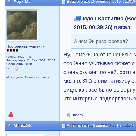
Мэри Мэй
Воскресенье, 15 февраля 2015, 01:03:0
Иден Кастилио (Во
2015, 00:39:36) писал:
А чем Эй разочаровал?
Постоянный участник
Ну, намеки на отношения с 
Группа: Участники
Регистрация: 24 Сен 2009, 22:31
особенно учитывая сюжет о н
Сообщений: 4098
Пол:
очень скучает по ней, хотя 
Мои группы:
Мейсонская ложа
можно. Я Эю симпатизирую,
видя, как все было выверну
что интервью подверглось 
Наверх
AlenkaSB
Воскресенье, 15 февраля 2015, 01:17:4