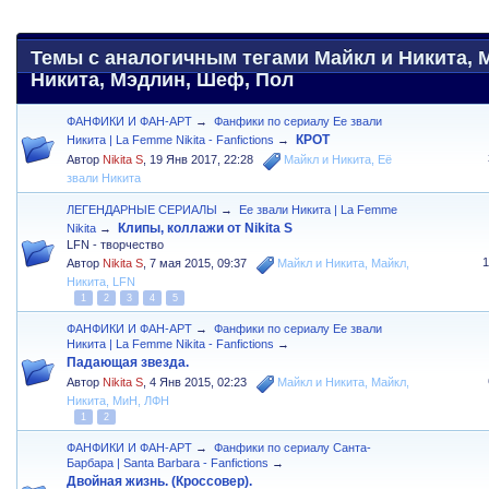
Темы с аналогичным тегами Майкл и Никита, 
Никита, Мэдлин, Шеф, Пол
ФАНФИКИ И ФАН-АРТ
→
Фанфики по сериалу Ее звали
КРОТ
Никита | La Femme Nikita - Fanfictions
→
Автор
Nikita S
,
19 Янв 2017, 22:28
Майкл и Никита
,
Её
звали Никита
ЛЕГЕНДАРНЫЕ СЕРИАЛЫ
→
Ее звали Никита | La Femme
Клипы, коллажи от Nikita S
Nikita
→
LFN - творчество
Автор
Nikita S
,
7 мая 2015, 09:37
Майкл и Никита
,
Майкл
,
Никита
,
LFN
1
2
3
4
5
ФАНФИКИ И ФАН-АРТ
→
Фанфики по сериалу Ее звали
Никита | La Femme Nikita - Fanfictions
→
Падающая звезда.
Автор
Nikita S
,
4 Янв 2015, 02:23
Майкл и Никита
,
Майкл
,
Никита
,
МиН
,
ЛФН
1
2
ФАНФИКИ И ФАН-АРТ
→
Фанфики по сериалу Санта-
Барбара | Santa Barbara - Fanfictions
→
Двойная жизнь. (Кроссовер).