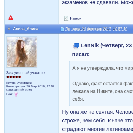
экзаменов не сдавали. Мож
Наверх
Алиса_Алиса
Пятница, 24 февраля 2017, 10:57:40
LenNik (Четверг, 23
писал:
А я не утверждала, что ми
Заслуженный участник
Однако, факт остается фак
Группа: Участники
Регистрация: 26 Мар 2016, 17:02
Сообщений: 9365
лежала на Никите, она смо
Пол:
себя.
Ну она же не святая. Челове
строже, чем себя. Иначе эт
страдают многие латиноаме