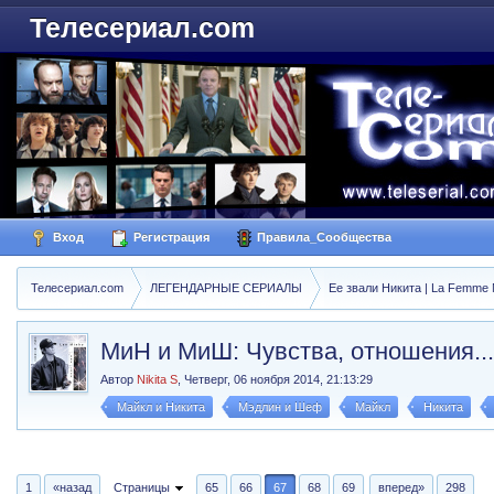
Телесериал.com
Вход
Регистрация
Правила_Сообщества
Телесериал.com
ЛЕГЕНДАРНЫЕ СЕРИАЛЫ
Ее звали Никита | La Femme N
МиН и МиШ: Чувства, отношения...
Автор
Nikita S
,
Четверг, 06 ноября 2014, 21:13:29
Майкл и Никита
Мэдлин и Шеф
Майкл
Никита
1
«назад
Страницы
65
66
67
68
69
вперед»
298