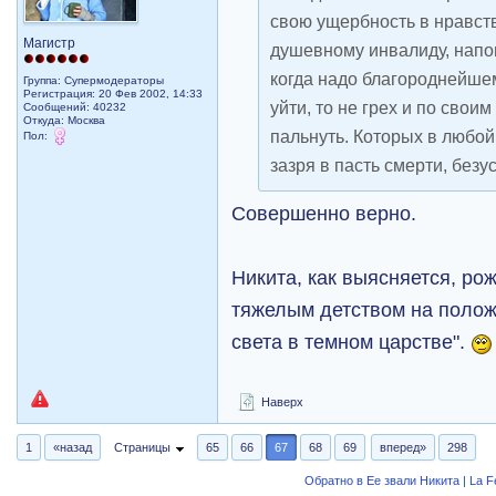
свою ущербность в нравст
Магистр
душевному инвалиду, напо
когда надо благороднейшем
Группа: Супермодераторы
Регистрация: 20 Фев 2002, 14:33
уйти, то не грех и по сво
Сообщений: 40232
Откуда: Москва
пальнуть. Которых в любой
Пол:
зазря в пасть смерти, без
Совершенно верно.
Никита, как выясняется, ро
тяжелым детством на полож
света в темном царстве".
Наверх
1
«назад
Страницы
65
66
67
68
69
вперед»
298
Обратно в Ее звали Никита | La 