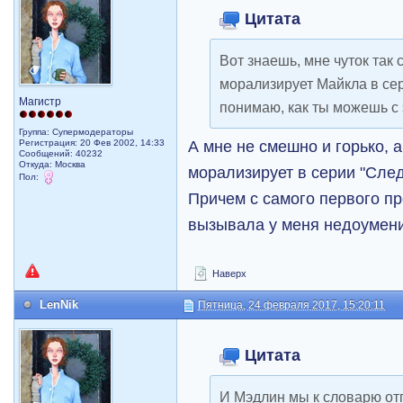
Цитата
Вот знаешь, мне чуток так 
морализирует Майкла в сер
Магистр
понимаю, как ты можешь с 
Группа: Супермодераторы
А мне не смешно и горько, а
Регистрация: 20 Фев 2002, 14:33
Сообщений: 40232
Откуда: Москва
морализирует в серии "След
Пол:
Причем с самого первого пр
вызывала у меня недоумен
Наверх
LenNik
Пятница, 24 февраля 2017, 15:20:11
Цитата
И Мэдлин мы к словарю отп