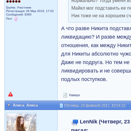
нормально? Тогда уменя во
Майкл мог подставить ее п
Группа: Участники
Регистрация: 26 Мар 2016, 17:02
Сообщений: 9365
Ник тоже не на хорошем сч
Пол:
А что разве Никита подста
ликвидацию? И разве между
отношения, как между Ники
для Никиты абсолютно чужо
Даже не подруга. Но тем не
ликвидировать и не соверша
подлых поступков.
Наверх
Алиса_Алиса
Пятница, 24 февраля 2017, 10:54:33
LenNik (Четверг, 23
писал: