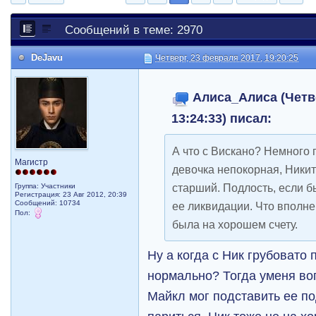
Сообщений в теме: 2970
DeJavu
Четверг, 23 февраля 2017, 19:20:25
Алиса_Алиса (Четве
13:24:33) писал:
А что с Вискано? Немного 
Магистр
девочка непокорная, Никит
старший. Подлость, если б
Группа: Участники
Регистрация: 23 Авг 2012, 20:39
Сообщений: 10734
ее ликвидации. Что вполне
Пол:
была на хорошем счету.
Ну а когда с Ник грубовато 
нормально? Тогда уменя воп
Майкл мог подставить ее п