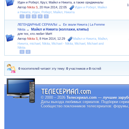
Иден и Роберт, Круз; Майкл и Никита, а также ориджиналы
1
Автор
Nikita S
,
20 Ноя 2014, 22:05
Иден и Роберт
,
Майкл
и Никита
,
Иден
,
Роберт
,
Майкл
,
Никита
1
2
3
4
5
ЛЕГЕНДАРНЫЕ СЕРИАЛЫ
→
Ее звали Никита | La Femme
Майкл и Никита (коллажи, клипы)
Nikita
→
для тех, кто любит МиН
Автор
Nikita S
,
8 Ноя 2014, 12:29
Майкл и Никита
,
Майкл
,
Никита
,
michael
,
Nikita
,
Michael - Nikita
,
Michael
,
Michael and
Nikita
1
2
0
посетителей читают эту тему:
0
участников и
0
гостей
© 2000 – 2026
Телесериал.com — лучшие заруб
Даты выхода любимых сериалов.
Подборки сериа
Сообщество поклонников телесериалов: форумы, 