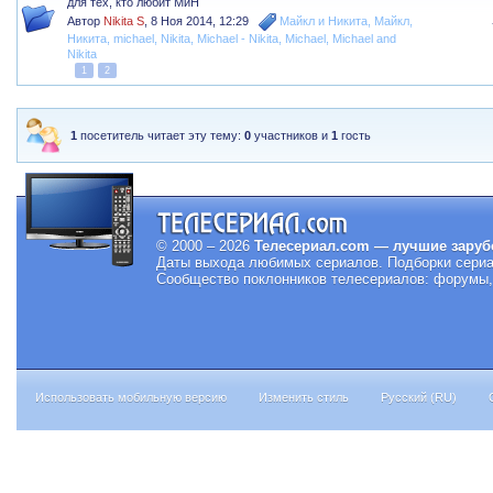
для тех, кто любит МиН
Автор
Nikita S
,
8 Ноя 2014, 12:29
Майкл и Никита
,
Майкл
,
Никита
,
michael
,
Nikita
,
Michael - Nikita
,
Michael
,
Michael and
Nikita
1
2
1
посетитель читает эту тему:
0
участников и
1
гость
© 2000 – 2026
Телесериал.com — лучшие заруб
Даты выхода любимых сериалов.
Подборки сериа
Сообщество поклонников телесериалов: форумы, 
Использовать мобильную версию
Изменить стиль
Русский (RU)