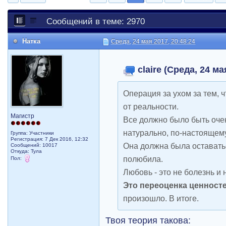
Сообщений в теме: 2970
Натка
Среда, 24 мая 2017, 20:48:24
claire (Среда, 24 ма
Операция за ухом за тем, 
от реальности.
Магистр
Все должно было быть очен
натурально, по-настоящему
Группа: Участники
Регистрация: 7 Дек 2016, 12:32
Она должна была оставатьс
Сообщений: 10017
Откуда: Тула
полюбила.
Пол:
Любовь - это не болезнь и
Это переоценка ценносте
произошло. В итоге.
Твоя теория такова: