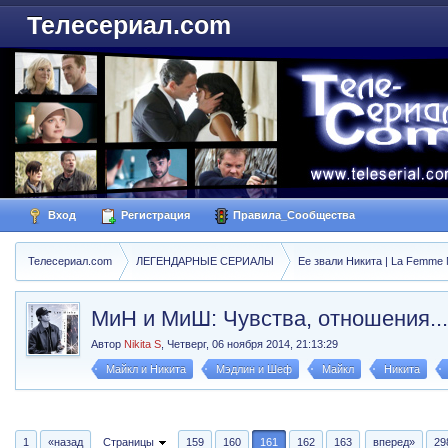
Телесериал.com
Вход
Регистрация
Правила_Сообщества
Телесериал.com
ЛЕГЕНДАРНЫЕ СЕРИАЛЫ
Ее звали Никита | La Femme N
МиН и МиШ: Чувства, отношения...
Автор
Nikita S
,
Четверг, 06 ноября 2014, 21:13:29
Майкл и Никита
Мэдлин и Шеф
Майкл
Никита
1
«назад
Страницы
159
160
161
162
163
вперед»
29