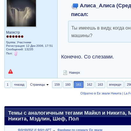
Алиса_Алиса (Среда
писал:
Ты имеешь в виду, когда о
Магистр
машины?
Группа: Участники
Регистрация: 12 Дек 2006, 17:51
Сообщений: 13235
Пол:
Конечно. Со слезами.
Наверх
1
«назад
Страницы
159
160
161
162
163
вперед»
29
Обратно в Ее звали Никита | La 
Темы с аналогичным тегами Майкл и Никита, 
Никита, Мэдлин, Шеф, Пол
ФАНФИКИ И ФАН-АРТ
→
Фанфики по сериалу Ее звали