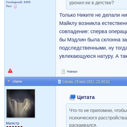
уронил ее в детстве?
Сообщений: 9365
Пол:
Только Никите не делали ни
Майклу возникла естественн
совпадение: сперва операц
бы Мэдлин была склонна за
подследственными, ну тогд
увлекающуюся натуру. А та
Наверх
claire
Среда, 24 мая 2017, 21:44:52
Цитата
Что-то не припомню, чтобы
психического расстройств
Магистр
раскаивался.