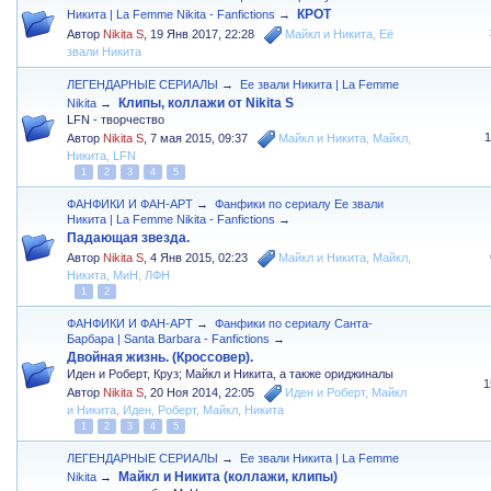
КРОТ
Никита | La Femme Nikita - Fanfictions
→
Автор
Nikita S
,
19 Янв 2017, 22:28
Майкл и Никита
,
Её
звали Никита
ЛЕГЕНДАРНЫЕ СЕРИАЛЫ
→
Ее звали Никита | La Femme
Клипы, коллажи от Nikita S
Nikita
→
LFN - творчество
Автор
Nikita S
,
7 мая 2015, 09:37
Майкл и Никита
,
Майкл
,
Никита
,
LFN
1
2
3
4
5
ФАНФИКИ И ФАН-АРТ
→
Фанфики по сериалу Ее звали
Никита | La Femme Nikita - Fanfictions
→
Падающая звезда.
Автор
Nikita S
,
4 Янв 2015, 02:23
Майкл и Никита
,
Майкл
,
Никита
,
МиН
,
ЛФН
1
2
ФАНФИКИ И ФАН-АРТ
→
Фанфики по сериалу Санта-
Барбара | Santa Barbara - Fanfictions
→
Двойная жизнь. (Кроссовер).
Иден и Роберт, Круз; Майкл и Никита, а также ориджиналы
1
Автор
Nikita S
,
20 Ноя 2014, 22:05
Иден и Роберт
,
Майкл
и Никита
,
Иден
,
Роберт
,
Майкл
,
Никита
1
2
3
4
5
ЛЕГЕНДАРНЫЕ СЕРИАЛЫ
→
Ее звали Никита | La Femme
Майкл и Никита (коллажи, клипы)
Nikita
→