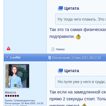
Цитата
Ну тогда чего плакать. Это 
Так это та самая физическа
подправили.
Наверх
LenNik
Понедельник, 22 мая 2017, 08:37:10
Цитата
Но пуля уже у него в груди, 
Так если на замедленной ско
Магистр
прямо 2 секунды стоит. Тол
Группа: Супермодераторы
Регистрация: 20 Фев 2002, 14:33
никаких секунд.