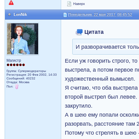
Наверх
LenNik
Понедельник, 22 мая 2017, 08:45:52
Цитата
И разворачивается толь
Если уж говорить строго, т
Магистр
выстрела, а потом первое п
Группа: Супермодераторы
Регистрация: 20 Фев 2002, 14:33
художественный вымысел.
Сообщений: 40232
Откуда: Москва
Я считаю, что оба выстрела
Пол:
второй выстрел был левее.
закрутило.
А в шею ему попали осколки
разорвать, расстояние там 2
Потому что стрелять в шею 