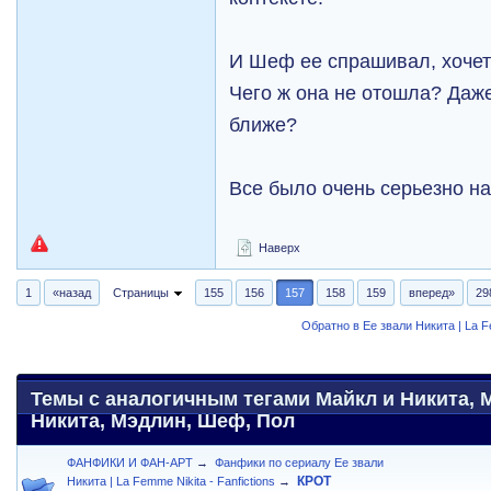
И Шеф ее спрашивал, хочет 
Чего ж она не отошла? Даж
ближе?
Все было очень серьезно на
Наверх
1
«назад
Страницы
155
156
157
158
159
вперед»
29
Обратно в Ее звали Никита | La 
Темы с аналогичным тегами Майкл и Никита, 
Никита, Мэдлин, Шеф, Пол
ФАНФИКИ И ФАН-АРТ
→
Фанфики по сериалу Ее звали
КРОТ
Никита | La Femme Nikita - Fanfictions
→