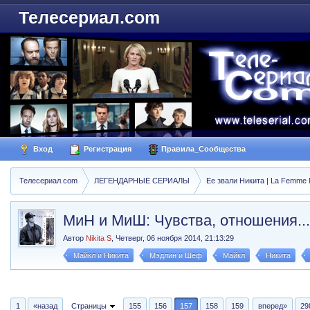
Телесериал.com
Вход
Регистрация
Правила_Сообщества
Телесериал.com
ЛЕГЕНДАРНЫЕ СЕРИАЛЫ
Ее звали Никита | La Femme N
МиН и МиШ: Чувства, отношения...
Автор
Nikita S
,
Четверг, 06 ноября 2014, 21:13:29
Майкл и Никита
Мэдлин и Шеф
Майкл
Никита
1
«назад
Страницы
155
156
157
158
159
вперед»
29