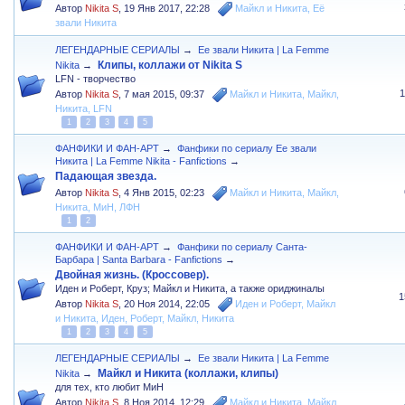
Автор
Nikita S
,
19 Янв 2017, 22:28
Майкл и Никита
,
Её
звали Никита
ЛЕГЕНДАРНЫЕ СЕРИАЛЫ
→
Ее звали Никита | La Femme
Клипы, коллажи от Nikita S
Nikita
→
LFN - творчество
Автор
Nikita S
,
7 мая 2015, 09:37
Майкл и Никита
,
Майкл
,
Никита
,
LFN
1
2
3
4
5
ФАНФИКИ И ФАН-АРТ
→
Фанфики по сериалу Ее звали
Никита | La Femme Nikita - Fanfictions
→
Падающая звезда.
Автор
Nikita S
,
4 Янв 2015, 02:23
Майкл и Никита
,
Майкл
,
Никита
,
МиН
,
ЛФН
1
2
ФАНФИКИ И ФАН-АРТ
→
Фанфики по сериалу Санта-
Барбара | Santa Barbara - Fanfictions
→
Двойная жизнь. (Кроссовер).
Иден и Роберт, Круз; Майкл и Никита, а также ориджиналы
1
Автор
Nikita S
,
20 Ноя 2014, 22:05
Иден и Роберт
,
Майкл
и Никита
,
Иден
,
Роберт
,
Майкл
,
Никита
1
2
3
4
5
ЛЕГЕНДАРНЫЕ СЕРИАЛЫ
→
Ее звали Никита | La Femme
Майкл и Никита (коллажи, клипы)
Nikita
→
для тех, кто любит МиН
Автор
Nikita S
,
8 Ноя 2014, 12:29
Майкл и Никита
,
Майкл
,