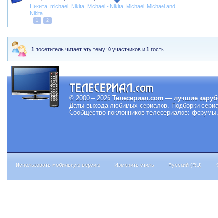
Никита
,
michael
,
Nikita
,
Michael - Nikita
,
Michael
,
Michael and
Nikita
1
2
1
посетитель читает эту тему:
0
участников и
1
гость
© 2000 – 2026
Телесериал.com — лучшие заруб
Даты выхода любимых сериалов.
Подборки сериа
Сообщество поклонников телесериалов: форумы, 
Использовать мобильную версию
Изменить стиль
Русский (RU)