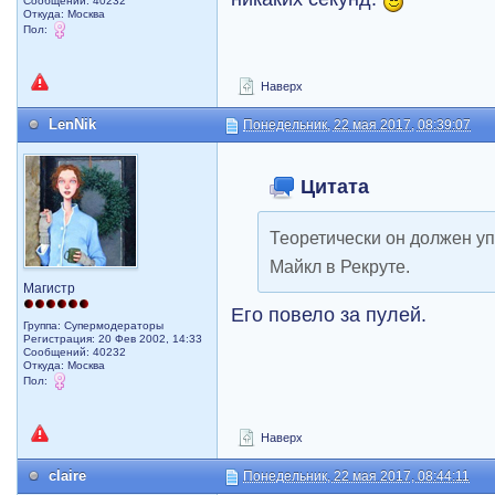
Сообщений: 40232
Откуда: Москва
Пол:
Наверх
LenNik
Понедельник, 22 мая 2017, 08:39:07
Цитата
Теоретически он должен упа
Майкл в Рекруте.
Магистр
Его повело за пулей.
Группа: Супермодераторы
Регистрация: 20 Фев 2002, 14:33
Сообщений: 40232
Откуда: Москва
Пол:
Наверх
claire
Понедельник, 22 мая 2017, 08:44:11