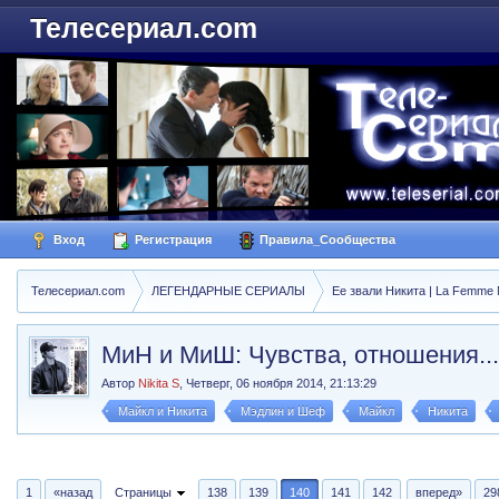
Телесериал.com
Вход
Регистрация
Правила_Сообщества
Телесериал.com
ЛЕГЕНДАРНЫЕ СЕРИАЛЫ
Ее звали Никита | La Femme N
МиН и МиШ: Чувства, отношения...
Автор
Nikita S
,
Четверг, 06 ноября 2014, 21:13:29
Майкл и Никита
Мэдлин и Шеф
Майкл
Никита
1
«назад
Страницы
138
139
140
141
142
вперед»
29