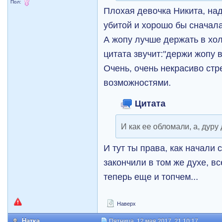
Пол:
Плохая девочка Никита, над
убитой и хорошо бы сначал
А жопу лучше держать в хол
цитата звучит:"держи жопу в 
Очень, очень некрасиво ст
возможностями.
Цитата
И как ее обломали, а, дуру
И тут ты права, как начали 
закончили в том же духе, вс
теперь еще и топчем...
Наверх
Натка
Пятница, 12 мая 2017, 21:10:17