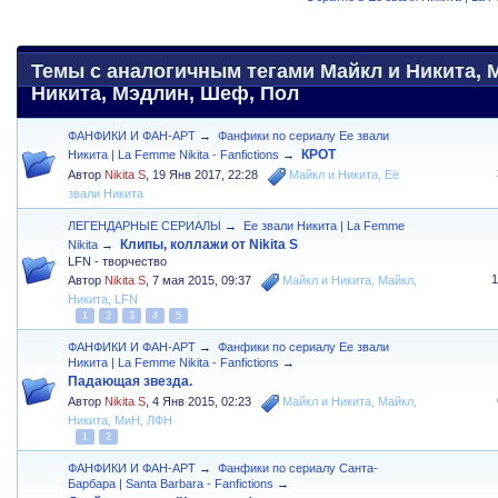
Темы с аналогичным тегами Майкл и Никита, 
Никита, Мэдлин, Шеф, Пол
ФАНФИКИ И ФАН-АРТ
→
Фанфики по сериалу Ее звали
КРОТ
Никита | La Femme Nikita - Fanfictions
→
Автор
Nikita S
,
19 Янв 2017, 22:28
Майкл и Никита
,
Её
звали Никита
ЛЕГЕНДАРНЫЕ СЕРИАЛЫ
→
Ее звали Никита | La Femme
Клипы, коллажи от Nikita S
Nikita
→
LFN - творчество
Автор
Nikita S
,
7 мая 2015, 09:37
Майкл и Никита
,
Майкл
,
Никита
,
LFN
1
2
3
4
5
ФАНФИКИ И ФАН-АРТ
→
Фанфики по сериалу Ее звали
Никита | La Femme Nikita - Fanfictions
→
Падающая звезда.
Автор
Nikita S
,
4 Янв 2015, 02:23
Майкл и Никита
,
Майкл
,
Никита
,
МиН
,
ЛФН
1
2
ФАНФИКИ И ФАН-АРТ
→
Фанфики по сериалу Санта-
Барбара | Santa Barbara - Fanfictions
→