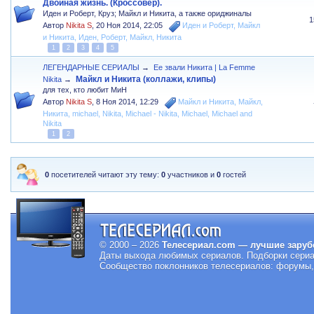
Двойная жизнь. (Кроссовер).
Иден и Роберт, Круз; Майкл и Никита, а также ориджиналы
1
Автор
Nikita S
,
20 Ноя 2014, 22:05
Иден и Роберт
,
Майкл
и Никита
,
Иден
,
Роберт
,
Майкл
,
Никита
1
2
3
4
5
ЛЕГЕНДАРНЫЕ СЕРИАЛЫ
→
Ее звали Никита | La Femme
Майкл и Никита (коллажи, клипы)
Nikita
→
для тех, кто любит МиН
Автор
Nikita S
,
8 Ноя 2014, 12:29
Майкл и Никита
,
Майкл
,
Никита
,
michael
,
Nikita
,
Michael - Nikita
,
Michael
,
Michael and
Nikita
1
2
0
посетителей читают эту тему:
0
участников и
0
гостей
© 2000 – 2026
Телесериал.com — лучшие заруб
Даты выхода любимых сериалов.
Подборки сериа
Сообщество поклонников телесериалов: форумы, 