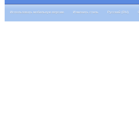
Использовать мобильную версию
Изменить стиль
Русский (RU)