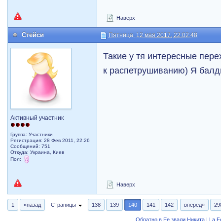
Наверх
Стейси
Пятница, 12 мая 2017, 22:02:48
Такие у тя интересные пере
к распетрушиванию) Я балд
Активный участник
Группа: Участники
Регистрация: 28 Фев 2011, 22:26
Сообщений: 751
Откуда: Украина, Киев
Пол:
Наверх
1
«назад
Страницы
138
139
140
141
142
вперед»
29
Обратно в Ее звали Никита | La 