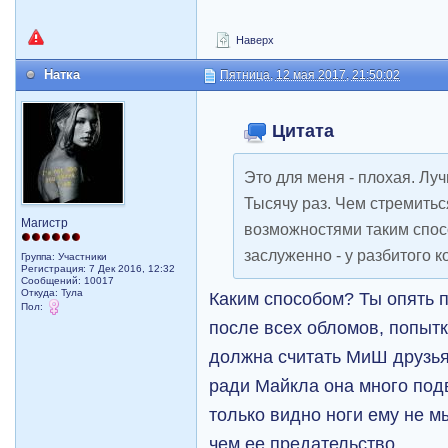
Наверх
Натка
Пятница, 12 мая 2017, 21:50:02
Цитата
Это для меня - плохая. Лу
Тысячу раз. Чем стремитьс
Магистр
возможностями таким спосо
заслуженно - у разбитого к
Группа: Участники
Регистрация: 7 Дек 2016, 12:32
Сообщений: 10017
Откуда: Тула
Каким способом? Ты опять 
Пол:
после всех обломов, попыт
должна считать МиШ друзь
ради Майкла она много под
только видно ноги ему не м
чем ее предательство ....