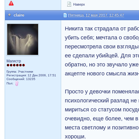
Наверх
claire
Пятница, 12 мая 2017, 12:45:47
Никита так страдала от рабо
убить себя; мечтала о своб
пересмотрела свои взгляды,
ее сделали убийцей. Для эт
Магистр
обратно, но это звучало уж
Группа: Участники
акцепте нового смысла жиз
Регистрация: 12 Дек 2006, 17:51
Сообщений: 13235
Пол:
Просто у девочки поменялас
психологический разлад не
мириться со статусом посуд
очевидно, еще более, чем в
места светлому и позитивно
хороши.