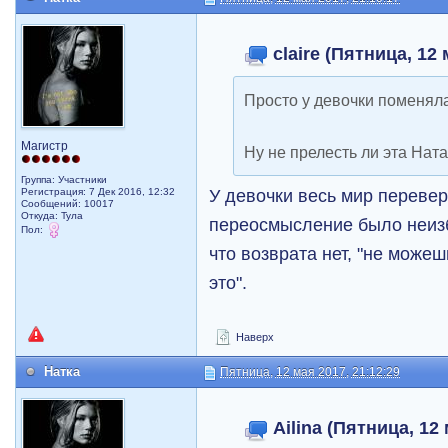
claire (Пятница, 12 
Просто у девочки поменял
Магистр
Ну не прелесть ли эта Нат
Группа: Участники
У девочки весь мир перевер
Регистрация: 7 Дек 2016, 12:32
Сообщений: 10017
Откуда: Тула
переосмысление было неиз
Пол:
что возврата нет, "не можеш
это".
Наверх
Натка
Пятница, 12 мая 2017, 21:12:29
Ailina (Пятница, 12 