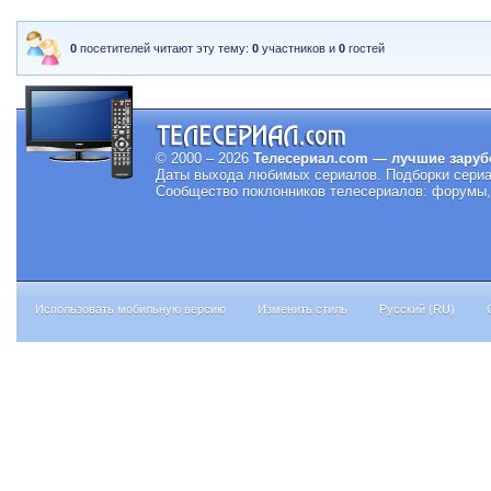
0
посетителей читают эту тему:
0
участников и
0
гостей
© 2000 – 2026
Телесериал.com — лучшие заруб
Даты выхода любимых сериалов.
Подборки сериа
Сообщество поклонников телесериалов: форумы, 
Использовать мобильную версию
Изменить стиль
Русский (RU)