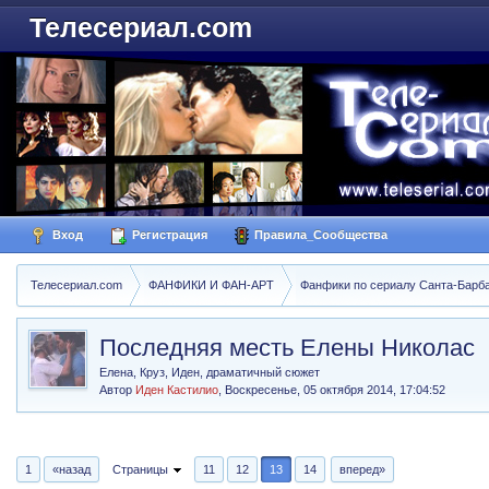
Телесериал.com
Вход
Регистрация
Правила_Сообщества
Телесериал.com
ФАНФИКИ И ФАН-АРТ
Фанфики по сериалу Санта-Барбара
Последняя месть Елены Николас
Елена, Круз, Иден, драматичный сюжет
Автор
Иден Кастилио
,
Воскресенье, 05 октября 2014, 17:04:52
1
«назад
Страницы
11
12
13
14
вперед»