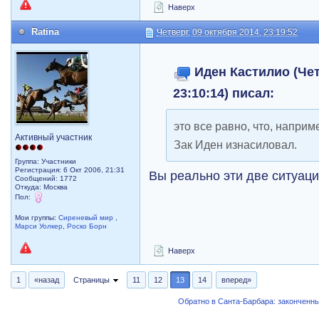
Наверх
Ratina
Четверг, 09 октября 2014, 23:19:52
Иден Кастилио (Чет
23:10:14) писал:
это все равно, что, наприм
Активный участник
Зак Иден изнасиловал.
Группа: Участники
Регистрация: 6 Окт 2006, 21:31
Вы реально эти две ситуац
Сообщений: 1772
Откуда: Москва
Пол:
Мои группы:
Сиреневый мир
,
Марси Уолкер
,
Роско Борн
Наверх
1
«назад
Страницы
11
12
13
14
вперед»
Обратно в Санта-Барбара: закончен