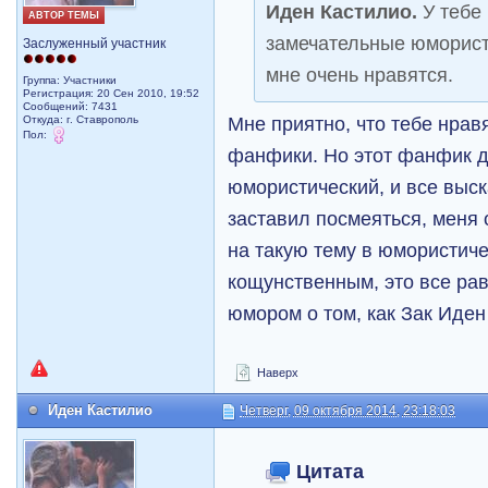
Иден Кастилио.
У тебе
АВТОР ТЕМЫ
замечательные юморис
Заслуженный участник
мне очень нравятся.
Группа: Участники
Регистрация: 20 Сен 2010, 19:52
Сообщений: 7431
Мне приятно, что тебе нра
Откуда: г. Ставрополь
Пол:
фанфики. Но этот фанфик д
юмористический, и все выск
заставил посмеяться, меня 
на такую тему в юмористиче
кощунственным, это все рав
юмором о том, как Зак Иден
Наверх
Иден Кастилио
Четверг, 09 октября 2014, 23:18:03
Цитата