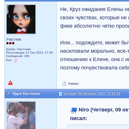
Не, Круз ожидания Елены н
своих чувствах, которые не 
фике абсолютно четко проп
Участник
Или... подождите, может быт
Группа: Участники
насиловали морально, все-т
Регистрация: 27 Сен 2013, 17:39
Сообщений: 298
отношению к Елене, она с 
Пол:
поэтому почувствовала себ
Наверх
Иден Кастилио
Четверг, 09 октября 2014, 23:10:14
Niro (Четверг, 09 ок
писал: