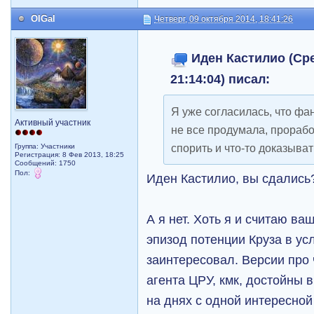
OlGal
Четверг, 09 октября 2014, 18:41:26
Иден Кастилио (Сре
21:14:04) писал:
Я уже согласилась, что фа
Активный участник
не все продумала, прорабо
спорить и что-то доказыва
Группа: Участники
Регистрация: 8 Фев 2013, 18:25
Сообщений: 1750
Пол:
Иден Кастилио, вы сдались
А я нет. Хоть я и считаю в
эпизод потенции Круза в у
заинтересовал. Версии про 
агента ЦРУ, кмк, достойны
на днях с одной интересной