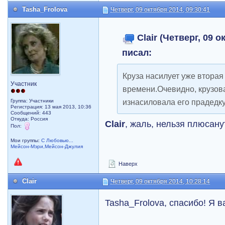
Tasha_Frolova
Четверг, 09 октября 2014, 09:30:41
Clair (Четверг, 09 о
писал:
Круза насилует уже вторая
Участник
времени.Очевидно, крузов
изнасиловала его прадедку
Группа: Участники
Регистрация: 13 мая 2013, 10:36
Сообщений: 443
Откуда: Россия
Clair
, жаль, нельзя плюсану
Пол:
Мои группы:
С Любовью...
Мейсон-Мэри,Мейсон-Джулия
Наверх
Clair
Четверг, 09 октября 2014, 10:28:14
Tasha_Frolova, спасибо! Я 