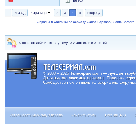
Наверх
1
«назад
Страницы
2
3
4
5
вперед»
Обратно в Фанфики по сериалу Санта-Барбара | Santa Barbara -
0
посетителей читают эту тему:
0
участников и
0
гостей
© 2000 – 2026
Телесериал.com — лучшие заруб
Даты выхода любимых сериалов.
Подборки сериа
Сообщество поклонников телесериалов: форумы, 
Использовать мобильную версию
Изменить стиль
Русский (RU)