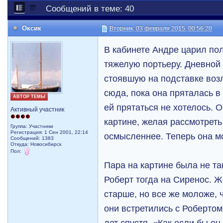
Сообщений в теме: 40
Оксик
Вторник, 03 февраля 2015, 00:56:20
В кабинете Андре царил по
тяжелую портьеру. Дневной 
стоявшую на подставке возл
сюда, пока она пряталась в
АВТОР ТЕМЫ
ей прятаться не хотелось. 
Активный участник
картине, желая рассмотреть
Группа: Участники
Регистрация: 1 Сен 2001, 22:14
осмысленнее. Теперь она мо
Сообщений: 1383
Откуда: Новосибирск
Пол:
Пара на картине была не та
Роберт тогда на Сиренос. Ж
старше, но все же моложе, 
они встретились с Робертом
лет спустя. «Как если бы он