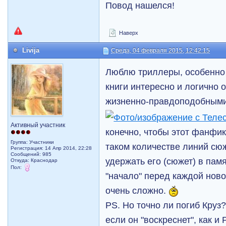
Повод нашелся!
Наверх
Livija
Среда, 04 февраля 2015, 12:42:15
Люблю триллеры, особенно 
книги интересно и логично 
жизненно-правдоподобными
Активный участник
конечно, чтобы этот фанфи
Группа: Участники
таком количестве линий сюж
Регистрация: 14 Апр 2014, 22:28
Сообщений: 985
удержать его (сюжет) в пам
Откуда: Краснодар
Пол:
"начало" перед каждой нов
очень сложно.
PS. Но точно ли погиб Круз
если он "воскреснет", как и