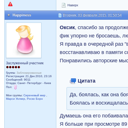
Наверх
Happiness
Вторник, 03 февраля 2015, 01:50:54
Оксик
, спасибо за продолже
фик упорно не бросаешь, 
Я правда в очередной раз "
восстанавливаю в памяти с
Понравились авторские мысл
Заслуженный участник
Группа:
Заблокированные
Регистрация: 21 Дек 2010, 23:16
Цитата
Сообщений: 9011
Откуда: Санкт- Петербург - Киев
Пол:
Да, боялась, как она б
Мои группы:
Сиреневый мир
,
Марси Уолкер
,
Роско Борн
Боялась и восхищалась
Думаешь она его побаивала
Я больше при просмотре 89 