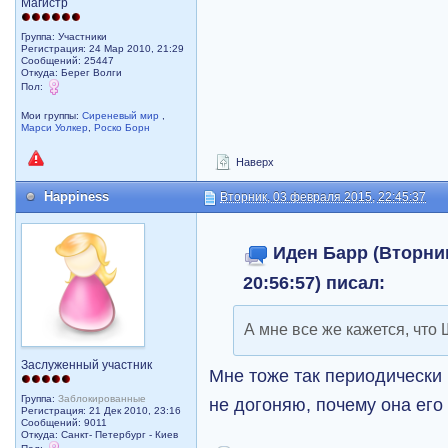
Магистр
Группа: Участники
Регистрация: 24 Мар 2010, 21:29
Сообщений: 25447
Откуда: Берег Волги
Пол:
Мои группы:
Сиреневый мир
,
Марси Уолкер
,
Роско Борн
Наверх
Happiness
Вторник, 03 февраля 2015, 22:45:37
Иден Барр (Вторник
20:56:57) писал:
А мне все же кажется, что 
Заслуженный участник
Мне тоже так периодически к
Группа:
Заблокированные
не догоняю, почему она его 
Регистрация: 21 Дек 2010, 23:16
Сообщений: 9011
Откуда: Санкт- Петербург - Киев