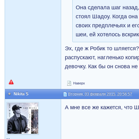
Она сделала шаг назад,
стоял Шадоу. Когда она
своих предплечьях и ег
шеи, ей хотелось вскрик
Эх, где ж Робик то шляется?
распускают, нагленько коп
девочку. Как бы он снова н
Наверх
Nikita S
Вторник, 03 февраля 2015, 20:56:57
А мне все же кажется, что Ш