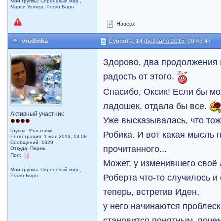
Мои группы:
Сиреневый мир
,
Марси Уолкер
,
Роско Борн
Наверх
vredinka
Суббота, 14 февраля 2015, 00:43:47
Здорово, два продолжения 
радость от этого.
Спасибо, Оксик! Если бы м
ладошек, отдала бы все.
Активный участник
Уже высказывалась, что то
Группа: Участники
Робика. И вот какая мысль 
Регистрация: 1 мая 2013, 13:08
Сообщений: 1629
прочитанного...
Откуда: Пермь
Пол:
Может, у изменившего своё л
Мои группы:
Сиреневый мир
,
Роберта что-то случилось и 
Роско Борн
теперь, встретив Иден,
у него начинаются проблеск
становится понятным, почем