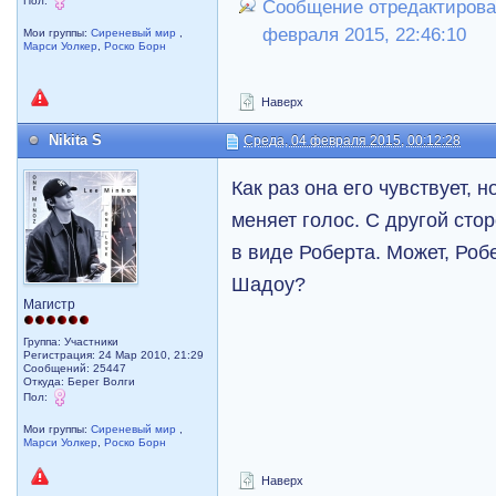
Пол:
Сообщение отредактировал
февраля 2015, 22:46:10
Мои группы:
Сиреневый мир
,
Марси Уолкер
,
Роско Борн
Наверх
Nikita S
Среда, 04 февраля 2015, 00:12:28
Как раз она его чувствует, 
меняет голос. С другой сто
в виде Роберта. Может, Роб
Шадоу?
Магистр
Группа: Участники
Регистрация: 24 Мар 2010, 21:29
Сообщений: 25447
Откуда: Берег Волги
Пол:
Мои группы:
Сиреневый мир
,
Марси Уолкер
,
Роско Борн
Наверх