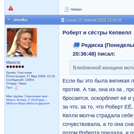
Наверх
shvetka
Среда, 07 апреля 2010, 21:50:34
Роберт и сёстры Кепвелл
Редиска (Понедельн
20:36:48) писал:
Магистр
Влюбленной женщине моти
Группа: Участники
Регистрация: 27 Мар 2009, 23:16
Если бы это была великая 
Сообщений: 13954
Откуда: Тверь
Пол:
против. А так, она из-за , п
Мои группы:
Сиреневый мир
,
бросается, оскорбляет её и 
Марси Уолкер
,
С Любовью...
Мейсон-Мэри,Мейсон-Джулия
за что, за то, что Роберт ЕЁ
Келли молча страдала себе 
сочувствовала, а то она сн
потом Роберта предала, и п