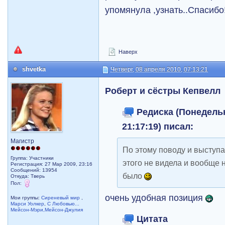
упомянула ,узнать..Спасибо
Наверх
shvetka
Четверг, 08 апреля 2010, 07:13:21
Роберт и сёстры Кепвелл
Редиска (Понедельн
21:17:19) писал:
Магистр
По этому поводу и выступат
Группа: Участники
этого не видела и вообще н
Регистрация: 27 Мар 2009, 23:16
Сообщений: 13954
было
Откуда: Тверь
Пол:
очень удобная позиция
Мои группы:
Сиреневый мир
,
Марси Уолкер
,
С Любовью...
Мейсон-Мэри,Мейсон-Джулия
Цитата