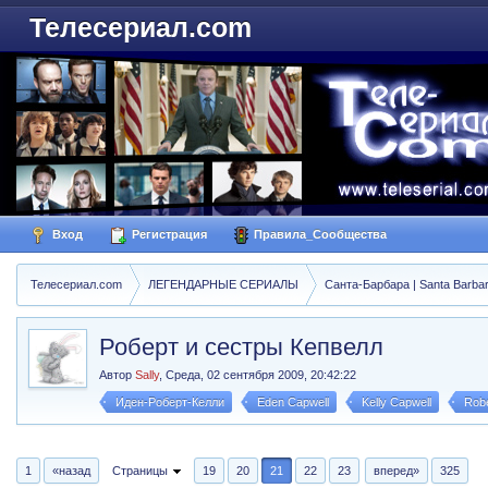
Телесериал.com
Вход
Регистрация
Правила_Сообщества
Телесериал.com
ЛЕГЕНДАРНЫЕ СЕРИАЛЫ
Санта-Барбара | Santa Barba
Роберт и сестры Кепвелл
Автор
Sally
,
Среда, 02 сентября 2009, 20:42:22
Иден-Роберт-Келли
Eden Capwell
Kelly Capwell
Robe
1
«назад
Страницы
19
20
21
22
23
вперед»
325