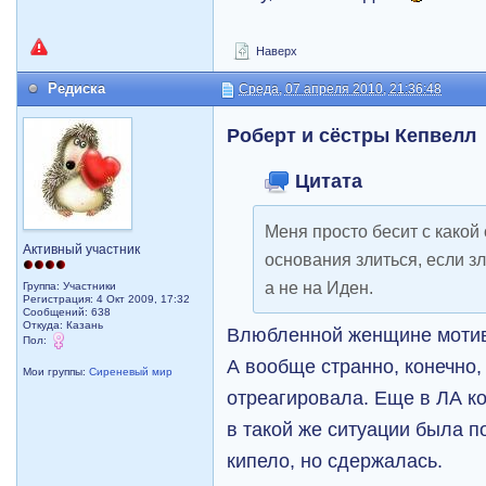
Наверх
Редиска
Среда, 07 апреля 2010, 21:36:48
Роберт и сёстры Кепвелл
Цитата
Меня просто бесит с какой
Активный участник
основания злиться, если зл
а не на Иден.
Группа: Участники
Регистрация: 4 Окт 2009, 17:32
Сообщений: 638
Откуда: Казань
Влюбленной женщине мотив
Пол:
А вообще странно, конечно, 
Мои группы:
Сиреневый мир
отреагировала. Еще в ЛА ко
в такой же ситуации была п
кипело, но сдержалась.