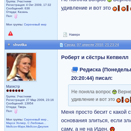
Группа: Участники
Регистрация: 4 Окт 2009, 17:32
удивление и вот это
Сообщений: 638
Откуда: Казань
Пол:
Мои группы:
Сиреневый мир
Наверх
shvetka
Среда, 07 апреля 2010, 21:23:24
Роберт и сёстры Кепвелл
Редиска (Понедельн
20:20:44) писал:
Магистр
Не поняла вопрос
Верне
Группа: Участники
удивление и вот это
Регистрация: 27 Мар 2009, 23:16
Сообщений: 13954
Откуда: Тверь
Меня просто бесит с какой 
Пол:
основания злиться, если зли
Мои группы:
Сиреневый мир
,
Марси Уолкер
,
С Любовью...
Мейсон-Мэри,Мейсон-Джулия
саму, а не на Иден.