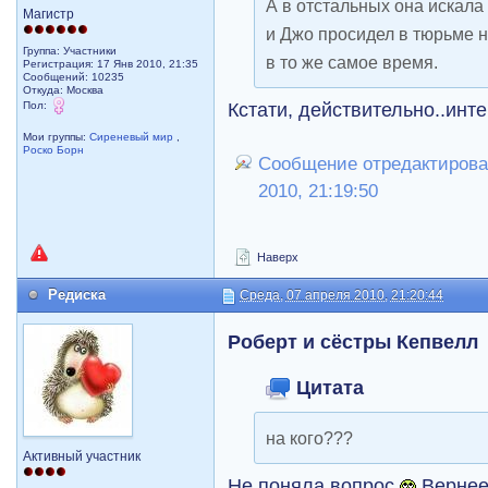
А в отстальных она искала 
Магистр
и Джо просидел в тюрьме н
Группа: Участники
в то же самое время.
Регистрация: 17 Янв 2010, 21:35
Сообщений: 10235
Откуда: Москва
Кстати, действительно..инте
Пол:
Мои группы:
Сиреневый мир
,
Роско Борн
Сообщение отредактирова
2010, 21:19:50
Наверх
Редиска
Среда, 07 апреля 2010, 21:20:44
Роберт и сёстры Кепвелл
Цитата
на кого???
Активный участник
Не поняла вопрос
Вернее