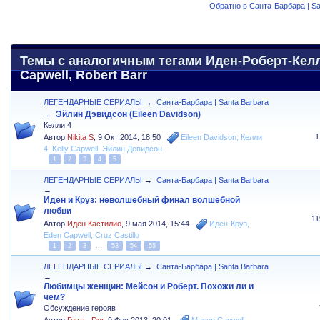
Обратно в Санта-Барбара | Sa
Темы с аналогичным тегами Иден-Роберт-Келли
Capwell, Robert Barr
ЛЕГЕНДАРНЫЕ СЕРИАЛЫ
→
Санта-Барбара | Santa Barbara
Эйлин Дэвидсон (Eileen Davidson)
→
Келли 4
1
Автор
Nikita S
,
9 Окт 2014, 18:50
Eileen Davidson
,
Келли
4
,
Kelly Capwell
,
Эйлин Девидсон
1
2
3
4
5
ЛЕГЕНДАРНЫЕ СЕРИАЛЫ
→
Санта-Барбара | Santa Barbara
→
Иден и Круз: неволшебный финал волшебной
любви
1
Автор
Иден Кастилио
,
9 мая 2014, 15:44
Иден-Круз
,
Eden Capwell
,
Cruz Castillo
1
2
3
...
53
54
55
ЛЕГЕНДАРНЫЕ СЕРИАЛЫ
→
Санта-Барбара | Santa Barbara
→
Любимцы женщин: Мейсон и Роберт. Похожи ли и
чем?
Обсуждение герояв