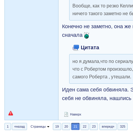
Вообще, как то резко Келли
ничего такого заметно не 
Конечно не заметно, она же
сначала
Цитата
но я думала,что по сериалу
что с Робертом произошло,
самого Роберта , утешали.
Иден сама себя обвиняла. 
себя не обвиняла, нашлис
Наверх
1
«назад
Страницы
19
20
21
22
23
вперед»
325