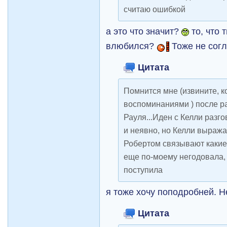
считаю ошибкой
а это что значит?
то, что 
влюбился?
Тоже не сог
Цитата
Помнится мне (извините, к
воспоминаниями ) после р
Рауля...Иден с Келли разг
и неявно, но Келли выража
Робертом связывают какие
еще по-моему негодовала, 
поступила
я тоже хочу поподробней. Н
Цитата