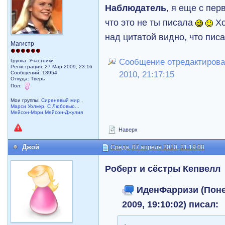
Наблюдатель
, я еще с пе
что это не ты писала
Хо
над цитатой видно, что пис
Магистр
Сообщение отредактировал
Группа: Участники
Регистрация: 27 Мар 2009, 23:16
Сообщений: 13954
2010, 21:17:15
Откуда: Тверь
Пол:
Мои группы:
Сиреневый мир
,
Марси Уолкер
,
С Любовью...
Мейсон-Мэри,Мейсон-Джулия
Наверх
Джой
Среда, 07 апреля 2010, 21:19:08
Роберт и сёстры Кепвелл
ИденФарризи (Поне
2009, 19:10:02) писал: