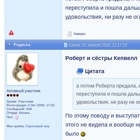
переступила и пошла дальш
удовольствия, ни разу не 
Наверх
Редиска
Среда, 07 апреля 2010, 22:17:19
Роберт и сёстры Кепвелл
Цитата
а потом Роберта предала, 
Активный участник
переступила и пошла даль
удовольствия, ни разу не 
Группа: Участники
Регистрация: 4 Окт 2009, 17:32
Сообщений: 638
Откуда: Казань
По этому поводу и выступать
Пол:
этого не видела и вообще н
Мои группы:
Сиреневый мир
было