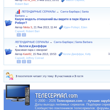
Автор
Гость_Dor
,
9 Фев 2013, 20:01
Mason Capwell
,
Robert Barr
ЛЕГЕНДАРНЫЕ СЕРИАЛЫ
→
Санта-Барбара | Santa
Barbara
→
Какую модель отношений вы видите в паре Иден и
Роберт?
Автор
Nikita S
,
21 Янв 2013, 11:44
Иден-Роберт
,
Eden
Capwell
,
Robert Barr
1
2
ЛЕГЕНДАРНЫЕ СЕРИАЛЫ
→
Санта-Барбара | Santa Barbara
Келли и Джеффри
→
Красивая пара с юмором!
1
Автор
Kate82
,
15 Янв 2013, 19:53
Келли-Джеффри
,
Kelly
Capwell
,
Jeffrey Conrad
1
2
3
3
посетителя читают эту тему:
0
участников и
3
гостя
© 2000 – 2026
Телесериал.com — лучшие заруб
Даты выхода любимых сериалов.
Подборки сериа
Сообщество поклонников телесериалов: форумы, 