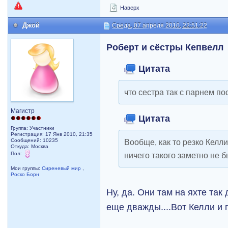
Наверх
Джой
Среда, 07 апреля 2010, 22:51:22
Роберт и сёстры Кепвелл
Цитата
что сестра так с парнем по
Магистр
Цитата
Группа: Участники
Регистрация: 17 Янв 2010, 21:35
Сообщений: 10235
Вообще, как то резко Келли
Откуда: Москва
Пол:
ничего такого заметно не 
Мои группы:
Сиреневый мир
,
Роско Борн
Ну, да. Они там на яхте так
еще дважды....Вот Келли и 