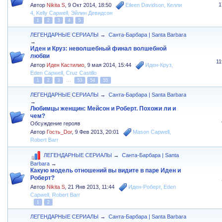
1
Автор
Nikita S
,
9 Окт 2014, 18:50
Eileen Davidson
,
Келли
4
,
Kelly Capwell
,
Эйлин Девидсон
1
2
3
4
5
ЛЕГЕНДАРНЫЕ СЕРИАЛЫ
→
Санта-Барбара | Santa Barbara
→
Иден и Круз: неволшебный финал волшебной
любви
1
Автор
Иден Кастилио
,
9 мая 2014, 15:44
Иден-Круз
,
Eden Capwell
,
Cruz Castillo
1
2
3
...
53
54
55
ЛЕГЕНДАРНЫЕ СЕРИАЛЫ
→
Санта-Барбара | Santa Barbara
→
Любимцы женщин: Мейсон и Роберт. Похожи ли и
чем?
Обсуждение герояв
Автор
Гость_Dor
,
9 Фев 2013, 20:01
Mason Capwell
,
Robert Barr
ЛЕГЕНДАРНЫЕ СЕРИАЛЫ
→
Санта-Барбара | Santa
Barbara
→
Какую модель отношений вы видите в паре Иден и
Роберт?
Автор
Nikita S
,
21 Янв 2013, 11:44
Иден-Роберт
,
Eden
Capwell
,
Robert Barr
1
2
ЛЕГЕНДАРНЫЕ СЕРИАЛЫ
→
Санта-Барбара | Santa Barbara