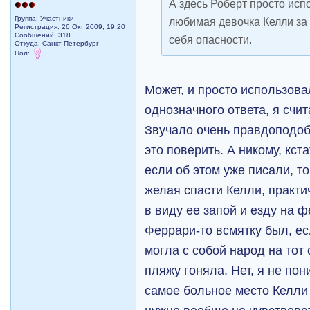
А здесь Роберт просто исп
Группа: Участники
любимая девочка Келли за 
Регистрация: 26 Окт 2009, 19:20
Сообщений: 318
себя опасности.
Откуда: Санкт-Петербург
Пол:
Может, и просто использовал
однозначного ответа, я счи
Звучало очень правдоподоб
это поверить. А никому, кст
если об этом уже писали, то
желая спасти Келли, практи
в виду ее запой и езду на 
Феррари-то всмятку был, е
могла с собой народ на тот 
пляжу гоняла. Нет, я не пон
самое больное место Келли