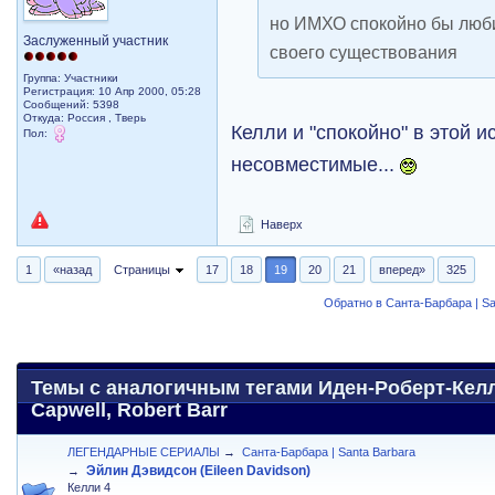
но ИМХО спокойно бы люби
Заслуженный участник
своего существования
Группа: Участники
Регистрация: 10 Апр 2000, 05:28
Сообщений: 5398
Откуда: Россия , Тверь
Келли и "спокойно" в этой и
Пол:
несовместимые...
Наверх
1
«назад
Страницы
17
18
19
20
21
вперед»
325
Обратно в Санта-Барбара | Sa
Темы с аналогичным тегами Иден-Роберт-Келли
Capwell, Robert Barr
ЛЕГЕНДАРНЫЕ СЕРИАЛЫ
→
Санта-Барбара | Santa Barbara
Эйлин Дэвидсон (Eileen Davidson)
→
Келли 4