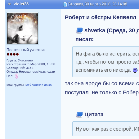
violet28
Вторник, 30 марта 2010, 20:14:08
Роберт и сёстры Кепвелл
shvetka (Среда, 30 д
писал:
Постоянный участник
На фига было истерить, оск
Группа: Участники
т.д., чтобы потом просто з
Регистрация: 5 Мар 2009, 13:30
Сообщений: 3163
вспоминать его никогда
Откуда: Новокузнецк-Краснодар
Пол:
так она вроде бы со всеми 
Мои группы:
Мейсонская ложа
поступал. не только с Робе
Цитата
Ну вот как раз с сестрой,