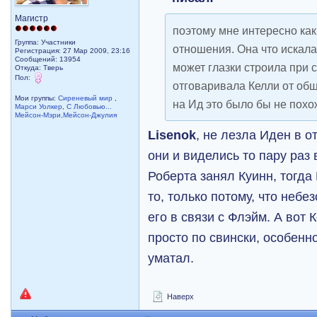
Магистр
поэтому мне интересно как
Группа: Участники
отношения. Она что искала 
Регистрация: 27 Мар 2009, 23:16
Сообщений: 13954
может глазки строила при 
Откуда: Тверь
Пол:
отговаривала Келли от об
Мои группы:
Сиреневый мир
,
на Ид это было бы не похо
Марси Уолкер
,
С Любовью...
Мейсон-Мэри,Мейсон-Джулия
Lisenok
, не лезла Иден в 
они и виделись то пару раз 
Роберта занял Куинн, тогда
то, только потому, что неб
его в связи с Флэйм. А вот
просто по свински, особенно
уматал.
Наверх