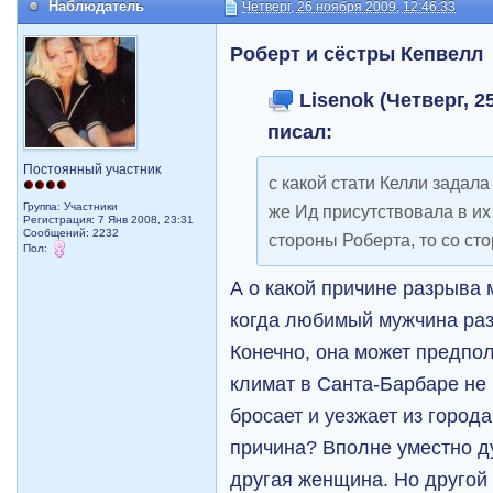
Наблюдатель
Четверг, 26 ноября 2009, 12:46:33
Роберт и сёстры Кепвелл
Lisenok (Четверг, 25
писал:
Постоянный участник
с какой стати Келли задала
Группа: Участники
же Ид присутствовала в их
Регистрация: 7 Янв 2008, 23:31
Сообщений: 2232
стороны Роберта, то со ст
Пол:
А о какой причине разрыва 
когда любимый мужчина раз
Конечно, она может предпол
климат в Санта-Барбаре не н
бросает и уезжает из города
причина? Вполне уместно ду
другая женщина. Но другой