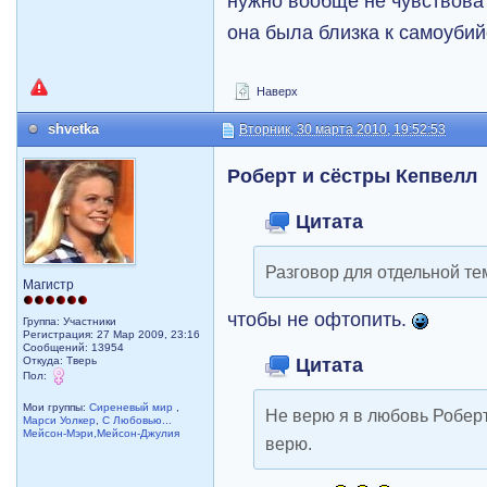
нужно вообще не чувствоват
она была близка к самоубий
Наверх
shvetka
Вторник, 30 марта 2010, 19:52:53
Роберт и сёстры Кепвелл
Цитата
Разговор для отдельной те
Магистр
чтобы не офтопить.
Группа: Участники
Регистрация: 27 Мар 2009, 23:16
Сообщений: 13954
Цитата
Откуда: Тверь
Пол:
Мои группы:
Сиреневый мир
,
Не верю я в любовь Роберта
Марси Уолкер
,
С Любовью...
Мейсон-Мэри,Мейсон-Джулия
верю.