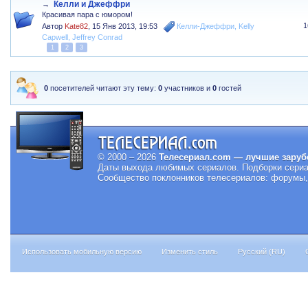
Келли и Джеффри
→
Красивая пара с юмором!
1
Автор
Kate82
,
15 Янв 2013, 19:53
Келли-Джеффри
,
Kelly
Capwell
,
Jeffrey Conrad
1
2
3
0
посетителей читают эту тему:
0
участников и
0
гостей
© 2000 – 2026
Телесериал.com — лучшие заруб
Даты выхода любимых сериалов.
Подборки сериа
Сообщество поклонников телесериалов: форумы, 
Использовать мобильную версию
Изменить стиль
Русский (RU)