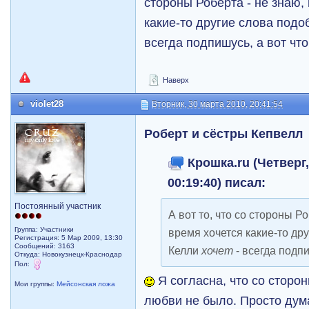
стороны Роберта - не знаю,
какие-то другие слова подо
всегда подпишусь, а вот чт
Наверх
violet28
Вторник, 30 марта 2010, 20:41:54
Роберт и сёстры Кепвелл
Крошка.ru (Четверг,
00:19:40) писал:
Постоянный участник
А вот то, что со стороны Ро
Группа: Участники
время хочется какие-то дру
Регистрация: 5 Мар 2009, 13:30
Сообщений: 3163
Келли
хочет
- всегда подпи
Откуда: Новокузнецк-Краснодар
Пол:
Я согласна, что со сторо
Мои группы:
Мейсонская ложа
любви не было. Просто дум