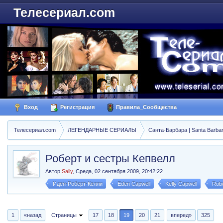
Телесериал.com
Вход
Регистрация
Правила_Сообщества
Телесериал.com
ЛЕГЕНДАРНЫЕ СЕРИАЛЫ
Санта-Барбара | Santa Barba
Роберт и сестры Кепвелл
Автор
Sally
,
Среда, 02 сентября 2009, 20:42:22
Иден-Роберт-Келли
Eden Capwell
Kelly Capwell
Robe
1
«назад
Страницы
17
18
19
20
21
вперед»
325