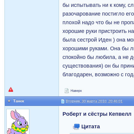
бы испытывать ни к кому, с
разочарование постигло его
плохой надо что бы не пропа
хорошие руки пристроить н
была сестрой Иден ) она мо
хорошими руками. Она бы 
спокойно бы любила, а не 
существования) он бы прин
благодарен, возможно с год
Наверх
Танек
Вторник, 30 марта 2010, 20:46:01
Роберт и сёстры Кепвелл
Цитата