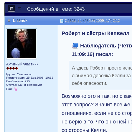
Сообщений в теме: 3243
Lisenok
Среда, 25 ноября 2009, 17:42:12
Роберт и сёстры Кепвелл
Наблюдатель (Четве
11:09:16) писал:
Активный участник
А здесь Роберт просто исп
Группа: Участники
любимая девочка Келли за 
Регистрация: 25 Дек 2008, 10:52
Сообщений: 995
себя опасности.
Откуда: Санкт-Петербург
Пол:
Возможно это и так, но с ка
этот вопрос? Значит все же
отношениях, если не со сто
не верю в то, что он о ней н
со стороны Келли.