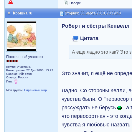
Наверх
Крошка.ru
Вторник, 30 марта 2010, 20:19:40
Роберт и сёстры Кепвелл
Цитата
А еще ладно это как? Это 
Постоянный участник
Группа: Участники
Регистрация: 27 Дек 2000, 13:27
Это значит, я ещё не опре
Сообщений: 4658
Откуда: Россия
Пол:
Ладно. Со стороны Келли, в
Мои группы:
Сиреневый мир
чувства были. О "первосорт
рассуждать не берусь
, а 
что первосортная - это когд
чувства я любовью назвать м