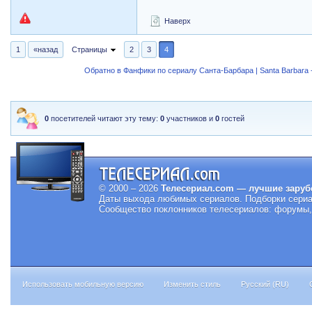
Наверх
1
«назад
Страницы
2
3
4
Обратно в Фанфики по сериалу Санта-Барбара | Santa Barbara -
0
посетителей читают эту тему:
0
участников и
0
гостей
© 2000 – 2026
Телесериал.com — лучшие заруб
Даты выхода любимых сериалов.
Подборки сериа
Сообщество поклонников телесериалов: форумы, 
Использовать мобильную версию
Изменить стиль
Русский (RU)