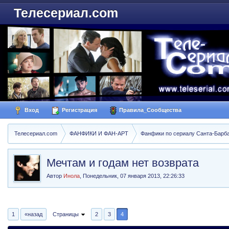
Телесериал.com
Вход
Регистрация
Правила_Сообщества
Телесериал.com
ФАНФИКИ И ФАН-АРТ
Фанфики по сериалу Санта-Барбара
Мечтам и годам нет возврата
Автор
Инола
,
Понедельник, 07 января 2013, 22:26:33
1
«назад
Страницы
2
3
4