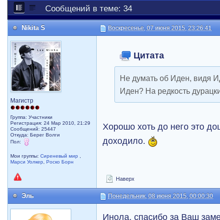
Сообщений в теме: 34
Nikita S
Воскресенье, 07 июня 2015, 23:26:41
Цитата
Не думать об Иден, видя 
Иден? На редкость дурацки
Магистр
Группа: Участники
Регистрация: 24 Мар 2010, 21:29
Хорошо хоть до него это дош
Сообщений: 25447
Откуда: Берег Волги
доходило.
Пол:
Мои группы:
Сиреневый мир
,
Марси Уолкер
,
Роско Борн
Наверх
Эль
Понедельник, 08 июня 2015, 00:00:30
Инола, спасибо за Ваш зам