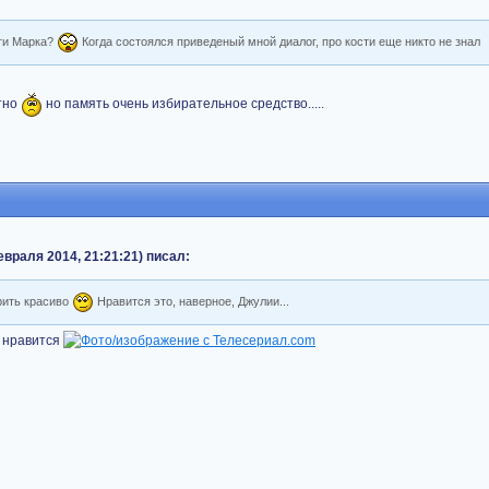
сти Марка?
Когда состоялся приведеный мной диалог, про кости еще никто не знал
стно
но память очень избирательное средство.....
евраля 2014, 21:21:21) писал:
рить красиво
Нравится это, наверное, Джулии...
ь нравится