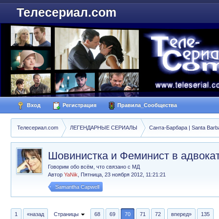
Телесериал.com
Вход
Регистрация
Правила_Сообщества
Телесериал.com
ЛЕГЕНДАРНЫЕ СЕРИАЛЫ
Санта-Барбара | Santa Barb
Шовинистка и Феминист в адвокатс
Говорим обо всём, что связано с МД
Автор
YaNik
,
Пятница, 23 ноября 2012, 11:21:21
Samantha Capwell
1
«назад
Страницы
68
69
70
71
72
вперед»
135