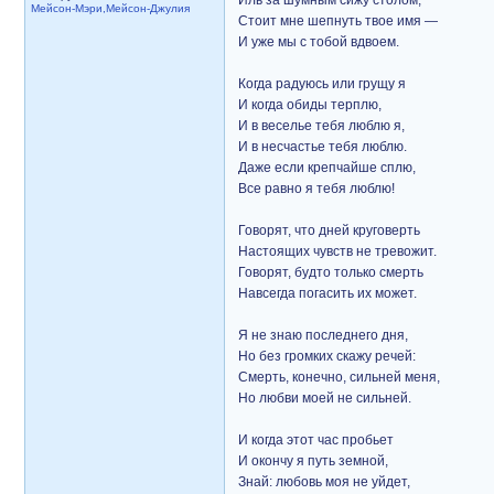
Иль за шумным сижу столом,
Мейсон-Мэри,Мейсон-Джулия
Стоит мне шепнуть твое имя —
И уже мы с тобой вдвоем.
Когда радуюсь или грущу я
И когда обиды терплю,
И в веселье тебя люблю я,
И в несчастье тебя люблю.
Даже если крепчайше сплю,
Все равно я тебя люблю!
Говорят, что дней круговерть
Настоящих чувств не тревожит.
Говорят, будто только смерть
Навсегда погасить их может.
Я не знаю последнего дня,
Но без громких скажу речей:
Смерть, конечно, сильней меня,
Но любви моей не сильней.
И когда этот час пробьет
И окончу я путь земной,
Знай: любовь моя не уйдет,