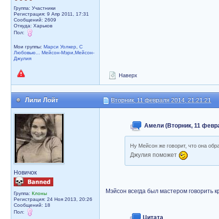
Группа: Участники
Регистрация: 9 Апр 2011, 17:31
Сообщений: 2609
Откуда: Харьков
Пол:
Мои группы:
Марси Уолкер
,
С
Любовью... Мейсон-Мэри,Мейсон-
Джулия
Наверх
Лили Лойт
Вторник, 11 февраля 2014, 21:21:21
Амели (Вторник, 11 февра
Ну Мейсон же говорит, что она об
Джулия поможет
Новичок
Мэйсон всегда был мастером говорить 
Группа:
Клоны
Регистрация: 24 Ноя 2013, 20:26
Сообщений: 18
Пол:
Цитата