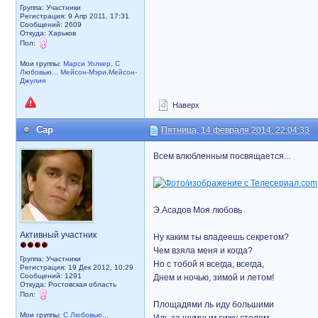
Группа: Участники
Регистрация: 9 Апр 2011, 17:31
Сообщений: 2609
Откуда: Харьков
Пол:
Мои группы:
Марси Уолкер
,
С
Любовью... Мейсон-Мэри,Мейсон-
Джулия
Наверх
Cap
Пятница, 14 февраля 2014, 22:04:33
Всем влюбленным посвящается...
Э.Асадов Моя любовь
Активный участник
Ну каким ты владеешь секретом?
Чем взяла меня и когда?
Группа: Участники
Но с тобой я всегда, всегда,
Регистрация: 19 Дек 2012, 10:29
Сообщений: 1291
Днем и ночью, зимой и летом!
Откуда: Ростовская область
Пол:
Площадями ль иду большими
Мои группы:
С Любовью...