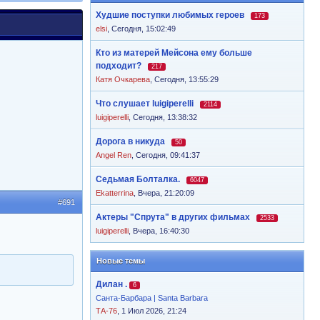
Худшие поступки любимых героев
173
elsi
,
Сегодня, 15:02:49
Кто из матерей Мейсона ему больше
подходит?
217
Катя Очкарева
,
Сегодня, 13:55:29
Что слушает luigiperelli
2114
luigiperelli
,
Сегодня, 13:38:32
Дорога в никуда
50
Angel Ren
,
Сегодня, 09:41:37
Седьмая Болталка.
6047
Ekatterrina
,
Вчера, 21:20:09
#691
Актеры "Спрута" в других фильмах
2533
luigiperelli
,
Вчера, 16:40:30
Новые темы
Дилан .
6
Санта-Барбара | Santa Barbara
ТА-76
, 1 Июл 2026, 21:24