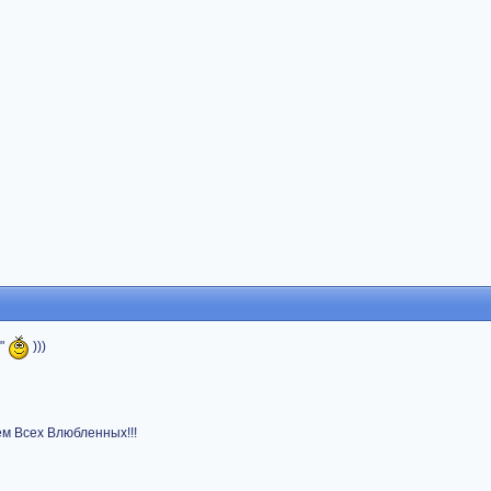
e"
)))
м Всех Влюбленных!!!