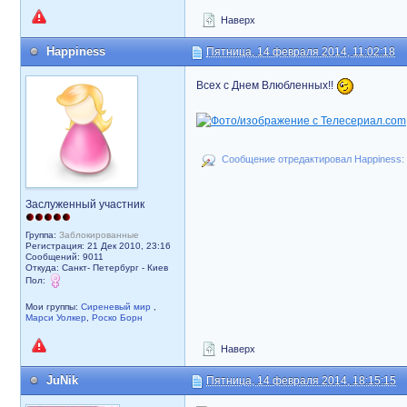
Наверх
Happiness
Пятница, 14 февраля 2014, 11:02:18
Всех с Днем Влюбленных!!
Сообщение отредактировал Happiness: 
Заслуженный участник
Группа:
Заблокированные
Регистрация: 21 Дек 2010, 23:16
Сообщений: 9011
Откуда: Санкт- Петербург - Киев
Пол:
Мои группы:
Сиреневый мир
,
Марси Уолкер
,
Роско Борн
Наверх
JuNik
Пятница, 14 февраля 2014, 18:15:15