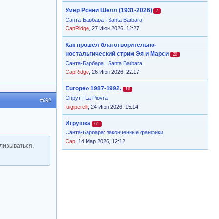
Умер Ронни Шелл (1931-2026)
7
Санта-Барбара | Santa Barbara
CapRidge
, 27 Июн 2026, 12:27
Как прошёл благотворительно-
ностальгический стрим Эя и Марси
20
Санта-Барбара | Santa Barbara
CapRidge
, 26 Июн 2026, 22:17
Europeo 1987-1992.
16
Спрут | La Piovra
#692
luigiperelli
, 24 Июн 2026, 15:14
Игрушка
61
Санта-Барбара: законченные фанфики
Cap
, 14 Мар 2026, 12:12
длизываться,