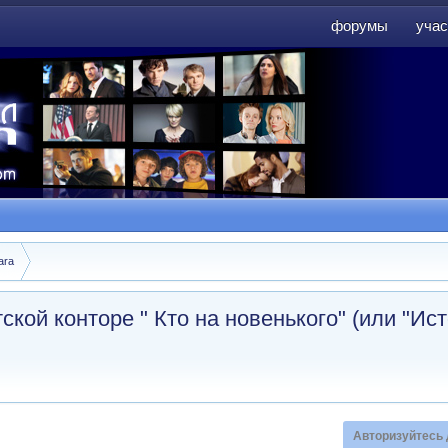
форумы
учас
форумы
учас
ara
кой конторе " Кто на новенького" (или "Ис
Авторизуйтесь 