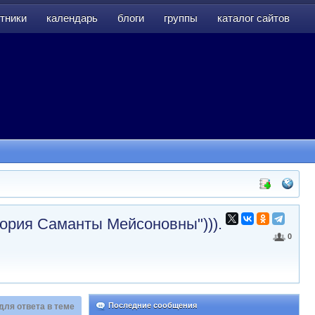
тники
календарь
блоги
группы
каталог сайтов
тники
календарь
блоги
группы
каталог сайтов
тория Саманты Мейсоновны"))).
0
Последние сообщения
для ответа в теме