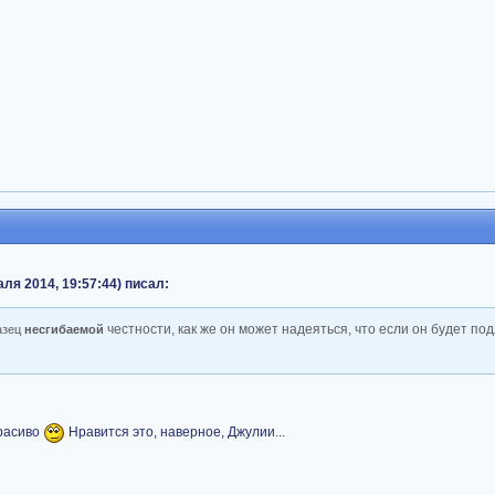
ля 2014, 19:57:44) писал:
ч
естности, как же он может надеяться, что если он будет по
разец
несгибаемой
красиво
Нравится это, наверное, Джулии...