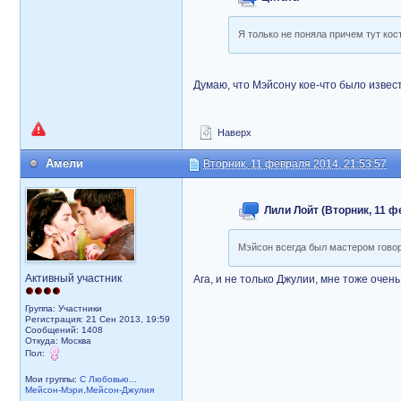
Я только не поняла причем тут ко
Думаю, что Мэйсону кое-что было изве
Наверх
Амели
Вторник, 11 февраля 2014, 21:53:57
Лили Лойт (Вторник, 11 ф
Мэйсон всегда был мастером гово
Активный участник
Ага, и не только Джулии, мне тоже очен
Группа: Участники
Регистрация: 21 Сен 2013, 19:59
Сообщений: 1408
Откуда: Москва
Пол:
Мои группы:
С Любовью...
Мейсон-Мэри,Мейсон-Джулия