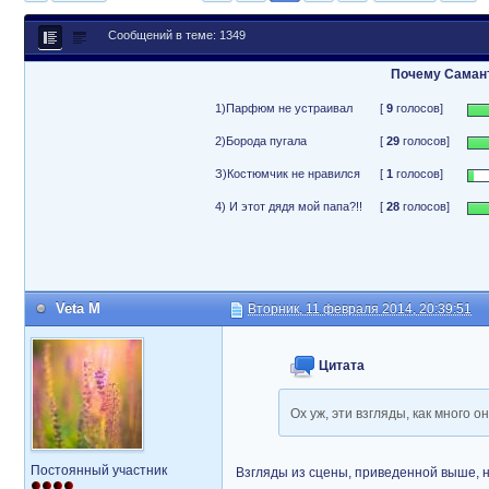
Сообщений в теме: 1349
Почему Самант
1)Парфюм не устраивал
[
9
голосов]
2)Борода пугала
[
29
голосов]
З)Костюмчик не нравился
[
1
голосов]
4) И этот дядя мой папа?!!
[
28
голосов]
Veta M
Вторник, 11 февраля 2014, 20:39:51
Цитата
Ох уж, эти взгляды, как много 
Постоянный участник
Взгляды из сцены, приведенной выше, н