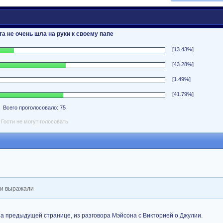
а не очень шла на руки к своему папе
[13.43%]
[43.28%]
[1.49%]
[41.79%]
Всего проголосовало: 75
Гости не могут голосовать
они выражали
а предыдущей странице, из разговора Мэйсона с Викторией о Джулии.