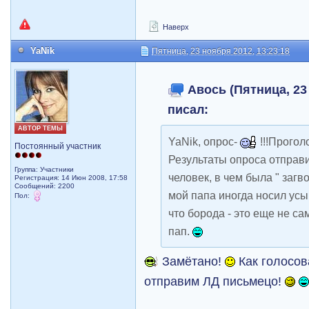
Наверх
YaNik
Пятница, 23 ноября 2012, 13:23:18
Авось (Пятница, 23 
писал:
АВТОР ТЕМЫ
YaNik, опрос-
!!!Прогол
Постоянный участник
Результаты опроса отправи
Группа: Участники
человек, в чем была " загв
Регистрация: 14 Июн 2008, 17:58
Сообщений: 2200
мой папа иногда носил усы
Пол:
что борода - это еще не с
пап.
Замётано!
Как голосов
отправим ЛД письмецо!