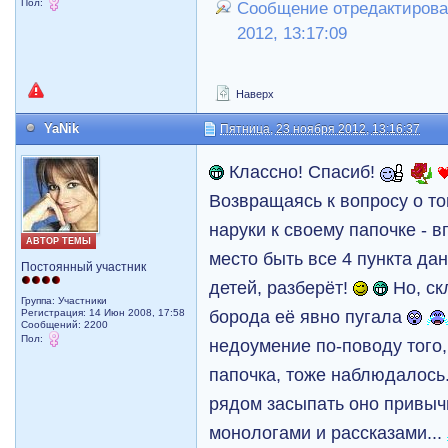
Пол:
Сообщение отредактировал
2012, 13:17:09
Наверх
YaNik
Пятница, 23 ноября 2012, 13:16:37
Классно! Спасиб!
Возвращаясь к вопросу о т
наруки к своему папочке - 
АВТОР ТЕМЫ
место быть все 4 пункта да
Постоянный участник
детей, разберёт!
Но, ск
Группа: Участники
борода её явно пугала
Регистрация: 14 Июн 2008, 17:58
Сообщений: 2200
Пол:
недоумение по-поводу того,
папочка, тоже наблюдалось
рядом засыпать оно привыч
монологами и рассказами...