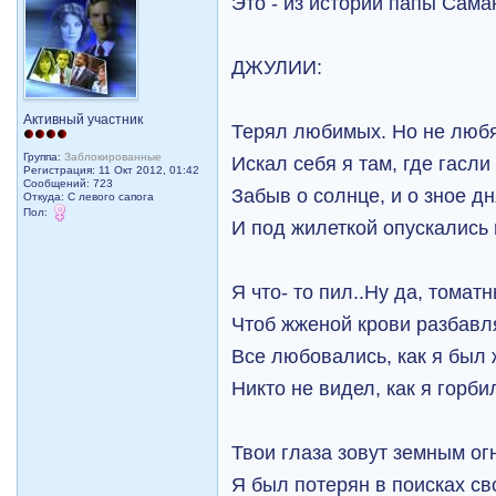
Это - из истории папы Сам
ДЖУЛИИ:
Активный участник
Терял любимых. Но не люб
Группа:
Заблокированные
Искал себя я там, где гасли
Регистрация: 11 Окт 2012, 01:42
Сообщений: 723
Забыв о солнце, и о зное дня
Откуда: С левого сапога
Пол:
И под жилеткой опускались 
Я что- то пил..Ну да, томатн
Чтоб жженой крови разбавл
Все любовались, как я был ж
Никто не видел, как я горби
Твои глаза зовут земным ог
Я был потерян в поисках с