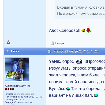
Входил в туман я, словно в
Но женской нежностью звал
Авось,здорово!!
Наверх
Авось
Пятница, 23 ноября 2012, 13:15:24
YaNik, опрос-
!!!Проголо
Результаты опроса отправим
знал человек, в чем была " 
понимаю- мой папа иногда н
Активный участник
Бульбы.
Так что борода -
Группа:
Заблокированные
вариант на лицах пап.
Регистрация: 11 Окт 2012, 01:42
Сообщений: 723
Откуда: С левого сапога