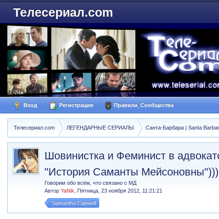
Телесериал.com
Вход
Регистрация
Правила_Сообщества
Телесериал.com
ЛЕГЕНДАРНЫЕ СЕРИАЛЫ
Санта-Барбара | Santa Barba
Шовинистка и Феминист в адвокатс
"История Саманты Мейсоновны")))
Говорим обо всём, что связано с МД
Автор
YaNik
,
Пятница, 23 ноября 2012, 11:21:21
Samantha Capwell