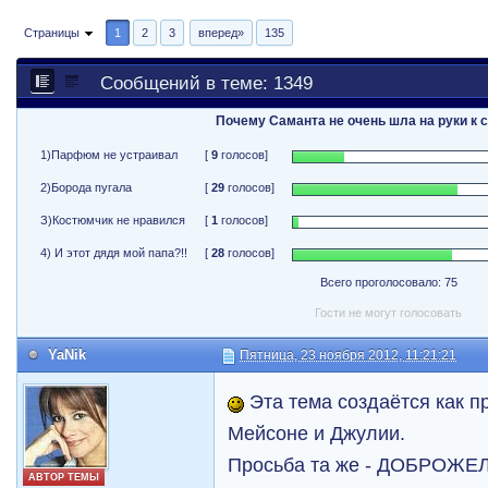
Страницы
1
2
3
вперед»
135
Сообщений в теме: 1349
Почему Саманта не очень шла на руки к 
1)Парфюм не устраивал
[
9
голосов]
2)Борода пугала
[
29
голосов]
З)Костюмчик не нравился
[
1
голосов]
4) И этот дядя мой папа?!!
[
28
голосов]
Всего проголосовало: 75
Гости не могут голосовать
YaNik
Пятница, 23 ноября 2012, 11:21:21
Эта тема создаётся как п
Мейсоне и Джулии.
Просьба та же - ДОБРОЖ
АВТОР ТЕМЫ