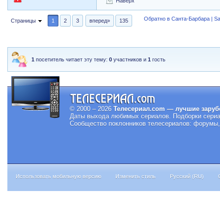
Наверх
Обратно в Санта-Барбара | Sa
Страницы
1
2
3
вперед»
135
1
посетитель читает эту тему:
0
участников и
1
гость
© 2000 – 2026
Телесериал.com — лучшие заруб
Даты выхода любимых сериалов.
Подборки сериа
Сообщество поклонников телесериалов: форумы, 
Использовать мобильную версию
Изменить стиль
Русский (RU)