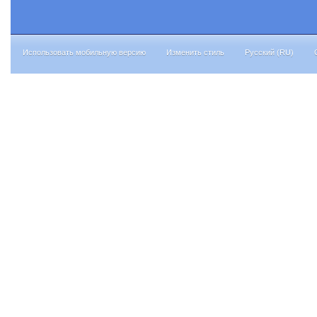
Использовать мобильную версию
Изменить стиль
Русский (RU)