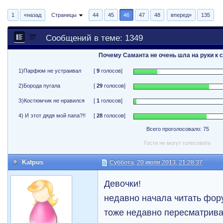
1
«назад
Страницы
44
45
46
47
48
вперед»
135
Сообщений в теме: 1349
Почему Саманта не очень шла на руки к 
1)Парфюм не устраивал
[
9
голосов]
2)Борода пугала
[
29
голосов]
З)Костюмчик не нравился
[
1
голосов]
4) И этот дядя мой папа?!!
[
28
голосов]
Всего проголосовало: 75
Гости не могут голосовать
Katpus
Суббота, 20 июля 2013, 21:28:37
Девочки!
недавно начала читать фор
тоже недавно пересматрив