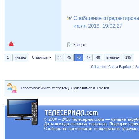
Сообщение отредактировал
июля 2013, 19:02:27
Наверх
1
«назад
Страницы
44
45
46
47
48
вперед»
135
Обратно в Санта-Барбара | Sa
0
посетителей читают эту тему:
0
участников и
0
гостей
© 2000 – 2026
Телесериал.com — лучшие заруб
Даты выхода любимых сериалов.
Подборки сериа
Сообщество поклонников телесериалов: форумы, 