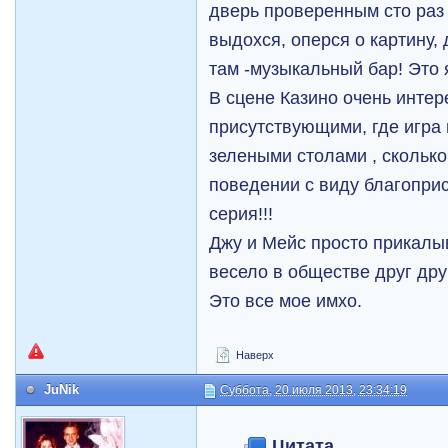
дверь проверенным сто раз
выдохся, оперся о картину,
там -музыкальный бар! Это 
В сцене Казино очень инте
присутствующими, где игра 
зелеными столами , скольк
поведении с виду благопри
серия!!!
Джу и Мейс просто прикал
весело в обществе друг дру
Это все мое имхо.
Наверх
JuNik
Суббота, 20 июля 2013, 23:34:19
Цитата