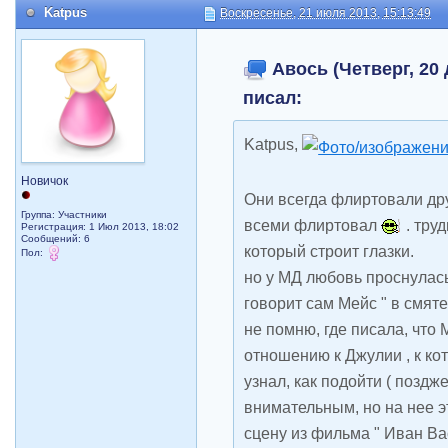
Katpus
Воскресенье, 21 июля 2013, 15:13:49
Авось (Четверг, 20 
писал:
Katpus,
Новичок
Они всегда флиртовали дру
Группа: Участники
всеми флиртовал
. тру
Регистрация: 1 Июл 2013, 18:02
Сообщений: 6
который строит глазки.
Пол:
но у МД любовь проснулась 
говорит сам Мейс " в смят
не помню, где писала, что
отношению к Джулии , к ко
узнал, как подойти ( поздж
внимательным, но на нее эт
сцену из фильма " Иван В