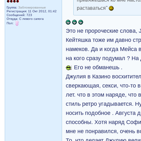
раставаться"
Группа:
Заблокированные
Регистрация: 11 Окт 2012, 01:42
Сообщений: 723
Откуда: С левого сапога
Пол:
Это не пророческие слова, J
Кейтяшка тоже им давно ст
намеков. Да и когда Мейса
на кого сразу подумал ? На
Его не обманешь .
Джулия в Казино восхитител
сверкающая, секси, что-то 
лет. что в этом наряде, что
стиль ретро угадывается. Н
носить подобное . Августа 
способны. Хотя наряд Софии
мне не понравился, очень в
То, что делает Джулию вели