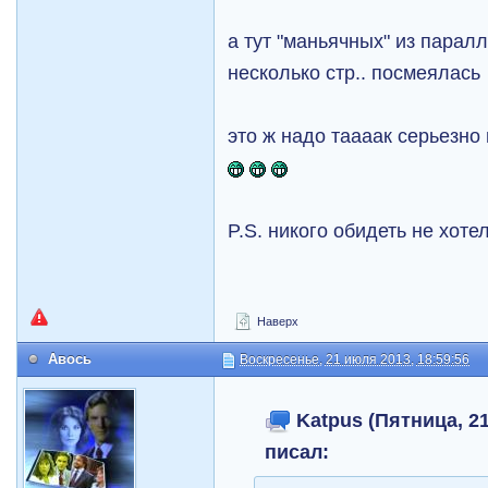
а тут "маньячных" из парал
несколько стр.. посмеялась
это ж надо таааак серьезно
P.S. никого обидеть не хоте
Наверх
Авось
Воскресенье, 21 июля 2013, 18:59:56
Katpus (Пятница, 21
писал: