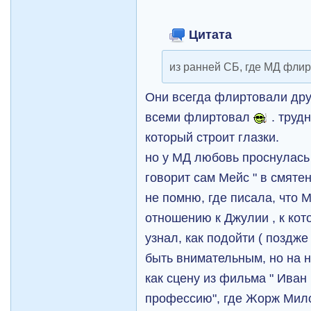
Цитата
из ранней СБ, где МД фли
Они всегда флиртовали друг
всеми флиртовал
. труд
который строит глазки.
но у МД любовь проснулась 
говорит сам Мейс " в смяте
не помню, где писала, что 
отношению к Джулии , к кот
узнал, как подойти ( поздже
быть внимательным, но на н
как сцену из фильма " Иван
профессию", где Жорж Мило