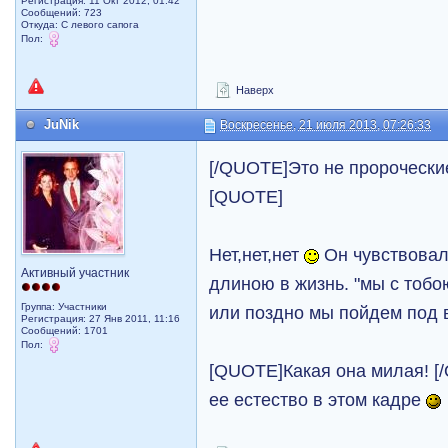
Регистрация: 11 Окт 2012, 01:42
Сообщений: 723
Откуда: С левого сапога
Пол:
Наверх
JuNik
Воскресенье, 21 июля 2013, 07:26:33
[/QUOTE]Это не пророческие 
[QUOTE]
Нет,нет,нет
Он чувствовал
Активный участник
длиною в жизнь. "мы с тобо
Группа: Участники
или поздно мы пойдем под 
Регистрация: 27 Янв 2011, 11:16
Сообщений: 1701
Пол:
[QUOTE]Какая она милая! [
ее естество в этом кадре