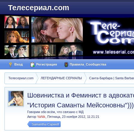
Телесериал.com
Вход
Регистрация
Правила_Сообщества
Телесериал.com
ЛЕГЕНДАРНЫЕ СЕРИАЛЫ
Санта-Барбара | Santa Barba
Шовинистка и Феминист в адвокатс
"История Саманты Мейсоновны")))
Говорим обо всём, что связано с МД
Автор
YaNik
,
Пятница, 23 ноября 2012, 11:21:21
Samantha Capwell