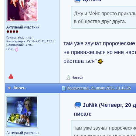
Джу и Мейс просто прикал
в обществе друг друга.
Активный участник
Группа: Участники
Регистрация: 27 Янв 2011, 11:16
там уже звучат пророческие
Сообщений: 1701
Пол:
не привяжешься ко мне наст
раставаться"
Наверх
Авось
Воскресенье, 21 июля 2013, 01:12:26
JuNik (Четверг, 20 д
писал:
там уже звучат пророчески
Активный участник
привяжешься ко мне настол