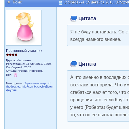
Нойс
Воскресенье, 15 декабря 2013, 16:52:5
Цитата
Я не буду настаивать. Со 
всегда намного виднее.
Постоянный участник
Группа: Участники
Цитата
Регистрация: 23 Авг 2011, 22:04
Сообщений: 2302
Откуда: Нижний Новгород
Пол:
А что именно в последних с
Мои группы:
Сиреневый мир
,
С
всё-таки поспорила. Что им
Любовью... Мейсон-Мэри,Мейсон-
Джулия
стебаться насчет того, что
прощении, что, если Круз о
у него (Роберта) будет шан
то, что он её выгнал вполн