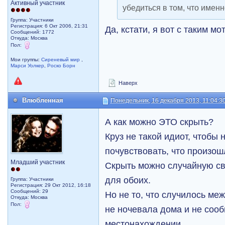
Активный участник
убедиться в том, что имен
Группа: Участники
Регистрация: 6 Окт 2006, 21:31
Да, кстати, я вот с таким м
Сообщений: 1772
Откуда: Москва
Пол:
Мои группы:
Сиреневый мир
,
Марси Уолкер
,
Роско Борн
Наверх
Влюбленная
Понедельник, 16 декабря 2013, 11:04:3
А как можно ЭТО скрыть?
Круз не такой идиот, чтобы 
почувствовать, что произош
Младший участник
Скрыть можно случайную св
для обоих.
Группа: Участники
Регистрация: 29 Окт 2012, 16:18
Сообщений: 29
Но не то, что случилось ме
Откуда: Москва
Пол:
не ночевала дома и не соо
местонахождении.