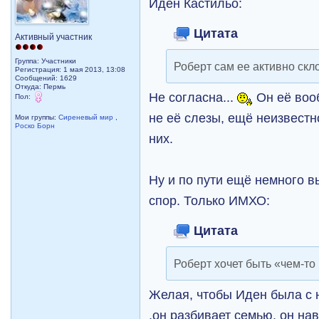
Иден Кастильо:
Цитата
Активный участник
Группа: Участники
Роберт сам ее активно скло
Регистрация: 1 мая 2013, 13:08
Сообщений: 1629
Откуда: Пермь
Не согласна...
Он её вооб
Пол:
не её слезы, ещё неизвестн
Мои группы:
Сиреневый мир
,
Роско Борн
них.
Ну и по пути ещё немного в
спор. Только ИМХО:
Цитата
Роберт хочет быть «чем-то
Желая, чтобы Иден была с н
,он разбивает семью, он нав