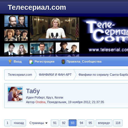
Телесериал.com
Вход
Регистрация
Правила_Сообщества
Телесериал.com
ФАНФИКИ И ФАН-АРТ
Фанфики по сериалу Санта-Барбара
Табу
Иден-Роберт, Круз, Келли
Автор
Ondina
,
Понедельник, 19 ноября 2012, 21:37:35
1
«назад
Страницы
91
92
93
94
95
вперед»
118