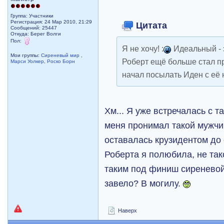
Группа: Участники
Регистрация: 24 Мар 2010, 21:29
Цитата
Сообщений: 25447
Откуда: Берег Волги
Пол:
Я не хочу! :
Идеальный - 
Мои группы:
Сиреневый мир
,
Роберт ещё больше стал пр
Марси Уолкер
,
Роско Борн
начал посылать Иден с её
Хм... Я уже встречалась с т
меня пронимал такой мужч
оставалась крузидентом до 
Роберта я полюбила, не тако
таким под финиш сиреневой 
завело? В могилу.
Наверх