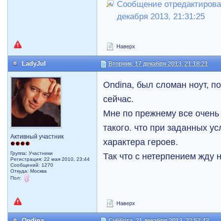
Сообщение отредактировал
декабря 2013, 21:31:25
Наверх
LadyJul
Вторник, 17 декабря 2013, 21:18:21
Ondina, был сломан ноут, п
сейчас.
Мне по прежнему все очень 
такого. что при заданных у
Активный участник
характера героев.
Группа: Участники
Так что с нетерпением жду 
Регистрация: 22 мая 2010, 23:44
Сообщений: 1270
Откуда: Москва
Пол:
Наверх
Ondina
Суббота, 21 декабря 2013, 22:57:43