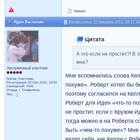
Наверх
Иден Кастилио
Воскресенье, 15 декабря 2013, 18:17:3
Цитата
А что если не простит?! В 
мне?
Заслуженный участник
Мне вспомнились слова Келл
Группа: Участники
Регистрация: 20 Сен 2010, 19:52
похуже». Роберт хотел бы бы
Сообщений: 7431
Откуда: г. Ставрополь
поэтому согласился на Келл
Пол:
Роберт для Иден «что-то по
не простит, если с Крузом И
тогда можно и на Роберта с
быть «чем-то похуже»? Мне 
ведет себя, как Келли с Роб