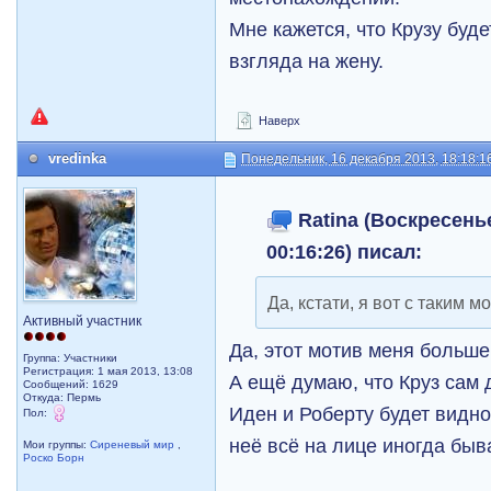
Мне кажется, что Крузу буд
взгляда на жену.
Наверх
vredinka
Понедельник, 16 декабря 2013, 18:18:1
Ratina (Воскресенье
00:16:26) писал:
Да, кстати, я вот с таким 
Активный участник
Да, этот мотив меня больше 
Группа: Участники
Регистрация: 1 мая 2013, 13:08
А ещё думаю, что Круз сам д
Сообщений: 1629
Откуда: Пермь
Иден и Роберту будет видно.
Пол:
неё всё на лице иногда быв
Мои группы:
Сиреневый мир
,
Роско Борн