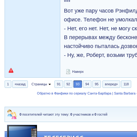
***
Вот уже пару часов Рэнфил
офисе. Телефон не умолкал
- Нет, его нет. Нет, не могу ск
В перерывах между бесконе
настойчиво пыталась дозво
- Ну, же, Роберт, возьми труб
Наверх
1
«назад
Страницы
91
92
93
94
95
вперед»
118
Обратно в Фанфики по сериалу Санта-Барбара | Santa Barbara -
0
посетителей читают эту тему:
0
участников и
0
гостей