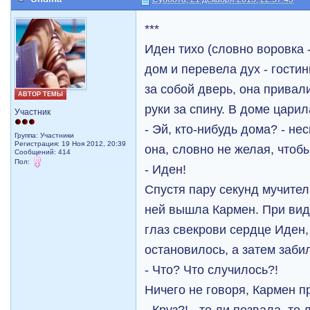
***
Иден тихо (словно воровка 
дом и перевела дух - гости
за собой дверь, она привал
АВТОР ТЕМЫ
руки за спину. В доме цари
Участник
- Эй, кто-нибудь дома? - н
Группа: Участники
Регистрация: 19 Ноя 2012, 20:39
она, словно не желая, чтоб
Сообщений: 414
Пол:
- Иден!
Спустя пару секунд мучител
ней вышла Кармен. При ви
глаз свекрови сердце Иден,
остановилось, а затем заби
- Что? Что случилось?!
Ничего не говоря, Кармен п
- Круз?! - то ли позвала, т