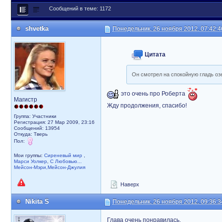
Сообщений в теме: 1172
shvetka
Понедельник, 26 ноября 2012, 07:42:4
Цитата
Он смотрел на спокойную гладь озе
это очень про Роберта
Магистр
Жду продолжения, спасибо!
Группа: Участники
Регистрация: 27 Мар 2009, 23:16
Сообщений: 13954
Откуда: Тверь
Пол:
Мои группы:
Сиреневый мир
,
Марси Уолкер
,
С Любовью...
Мейсон-Мэри,Мейсон-Джулия
Наверх
Nikita S
Понедельник, 26 ноября 2012, 09:36:3
Глава очень понравилась.