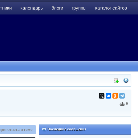
тники
календарь
блоги
группы
каталог сайтов
тники
календарь
блоги
группы
каталог сайтов
0
Последние сообщения
для ответа в теме