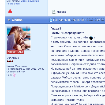
Мои группы:
Сиреневый мир
,
Роско Борн
Наверх
Ondina
Понедельник, 26 ноября 2012, 21:48:1
Глава II
Часть I "Возвращение"*
(*проходная часть, ни о чём :
)
К тому времени, как Келли с Робертом 
вертолет. Сиси спасло мастерство опытн
напоминала падение, однако позволила
АВТОР ТЕМЫ
несколько рёбер, но врачей беспокоило 
Участник
повышенном давлении и проблемах с се
посетителей. София не отходила от его
Группа: Участники
На присланной за ними в аэропорт маши
Регистрация: 19 Ноя 2012, 20:39
Сообщений: 414
и Джулией, узнали от них о том, что со
Пол:
разлуки Мейсон очень тепло поприветст
легким кивком головы. Роберт ответил т
Попрощавшись с Мейсоном и Джулией, Ке
не дождавшись ответа, она влетела в пал
Стоя на пороге палаты, Роберт наблюдал
выражало никаких чувств.
- Папочка, как дела? Ты нас так напугал!