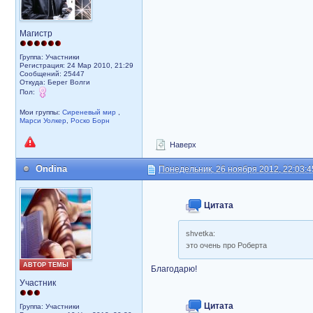
Магистр
Группа: Участники
Регистрация: 24 Мар 2010, 21:29
Сообщений: 25447
Откуда: Берег Волги
Пол:
Мои группы:
Сиреневый мир
,
Марси Уолкер
,
Роско Борн
Наверх
Ondina
Понедельник, 26 ноября 2012, 22:03:4
Цитата
shvetka:
это очень про Роберта
АВТОР ТЕМЫ
Благодарю!
Участник
Цитата
Группа: Участники