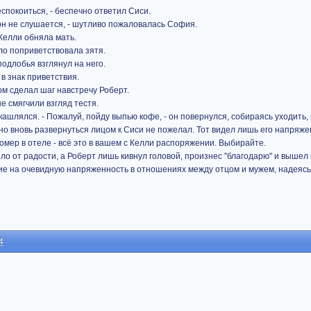
беспокоиться, - беспечно ответил Сиси.
он не слушается, - шутливо пожаловалась София.
 Келли обняла мать.
пло поприветствовала зятя.
одлобья взглянул на него.
 в знак приветствия.
удом сделал шаг навстречу Роберт.
е смягчили взгляд тестя.
окашлялся. - Пожалуй, пойду выпью кофе, - он повернулся, собираясь уходить,
 но вновь развернуться лицом к Сиси не пожелал. Тот видел лишь его напряж
номер в отеле - всё это в вашем с Келли распоряжении. Выбирайте.
ло от радости, а Роберт лишь кивнул головой, произнес "благодарю" и вышел
е на очевидную напряженность в отношениях между отцом и мужем, надеясь,
4