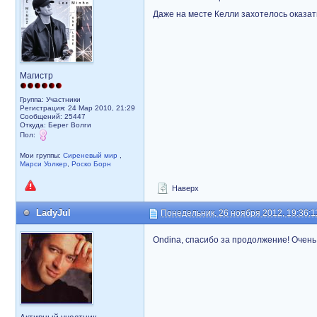
Даже на месте Келли захотелось оказат
Магистр
Группа: Участники
Регистрация: 24 Мар 2010, 21:29
Сообщений: 25447
Откуда: Берег Волги
Пол:
Мои группы:
Сиреневый мир
,
Марси Уолкер
,
Роско Борн
Наверх
LadyJul
Понедельник, 26 ноября 2012, 19:36:1
Ondina, спасибо за продолжение! Очень