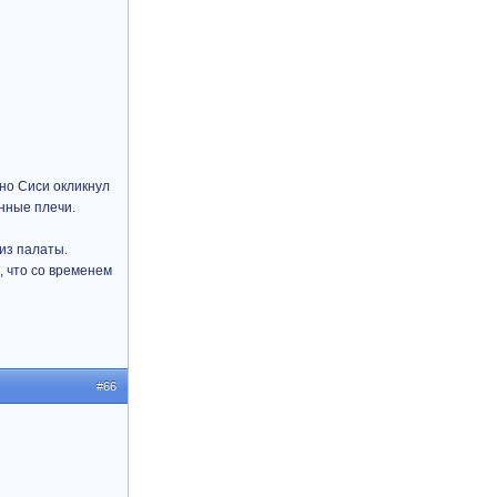
 но Сиси окликнул
енные плечи.
 из палаты.
 что со временем
#66