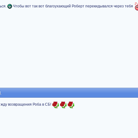
ься.
Чтобы вот так вот благоухающий Роберт перекидывался через тебя
1
 жду возвращения Роба в СБ!