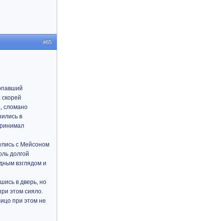
#65
ропавший
а скорей
, сломано
зились в
принимал
нулись с Мейсоном
оль долгой
одным взглядом и
шись в дверь, но
при этом сияло.
лицо при этом не