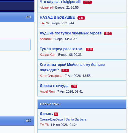
Что слушает luigiperelli
2115
luigiperelli
,
Вчера, 21:26:55
#61
НАЗАД В БУДУЩЕЕ
148
ТА-76
,
Вчера, 21:16:44
Худшие поступки любимых героев
180
podarok
,
Вчера, 14:31:37
Туман перед рассветом.
368
Келли Хант
,
Вчера, 08:20:33
Кто из матерей Мейсона ему больше
подходит?
217
Катя Очкарева
,
7 Авг 2026, 13:55
Дорога в никуда
50
Angel Ren
,
7 Авг 2026, 09:41
Новые темы
Дилан .
6
Санта-Барбара | Santa Barbara
#62
ТА-76
, 1 Июл 2026, 21:24