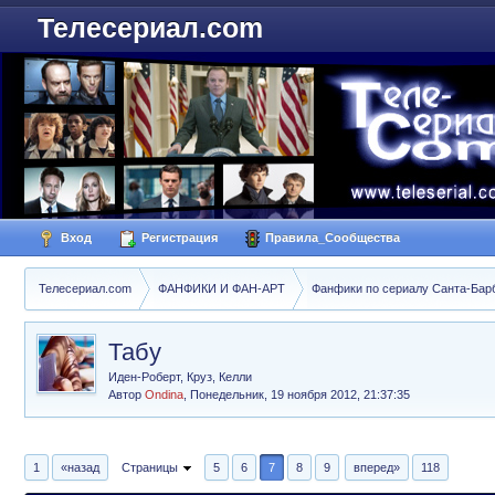
Телесериал.com
Вход
Регистрация
Правила_Сообщества
Телесериал.com
ФАНФИКИ И ФАН-АРТ
Фанфики по сериалу Санта-Барбар
Табу
Иден-Роберт, Круз, Келли
Автор
Ondina
,
Понедельник, 19 ноября 2012, 21:37:35
1
«назад
Страницы
5
6
7
8
9
вперед»
118