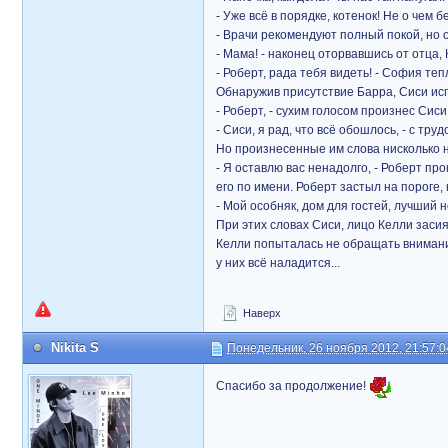
- Уже всё в порядке, котенок! Не о чем 
- Врачи рекомендуют полный покой, но 
- Мама! - наконец оторвавшись от отца,
- Роберт, рада тебя видеть! - София те
Обнаружив присутствие Барра, Сиси исп
- Роберт, - сухим голосом произнес Сиси
- Сиси, я рад, что всё обошлось, - с тр
Но произнесенные им слова нисколько н
- Я оставлю вас ненадолго, - Роберт пр
его по имени. Роберт застыл на пороге,
- Мой особняк, дом для гостей, лучший 
При этих словах Сиси, лицо Келли засия
Келли попыталась не обращать внимани
у них всё наладится...
Наверх
Nikita S
Понедельник, 26 ноября 2012, 21:57:0
Спасибо за продолжение!