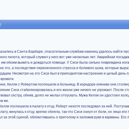
4
оказались в Санта-Барбаре, спасательным службам наконец удалось найти п
ого пилота, который служил у него вот уже несколько лет. Аварийная посадк
 им обоим выжить и дождаться помощи. У Сиси была сильно повреждена нога
не это, а последствия перенесенного стресса и болевого шока, которые выра
рдцем. Несмотря на это Сиси был в приподнятом настроении и целый день 
 кровати.
не, Келли с Робертом поспешили в больницу. В коридоре клиники они столк
стояние Сиси стабилизировалась и его жизни уже ничего не угрожает. После ст
вовал сестру, обняв, долго не желал отпускать. Мужа Келли он удостоил хол
ем же.
лли поспешила в палату к отцу, Роберт нехотя последовал за ней. Постучав
ату, кинулась к отцу, крепко обняла, так что Сиси охнул от боли, но лицо его 
 за этой сценой, облокотившись о притолоку и заложив руки в карманы. Его 