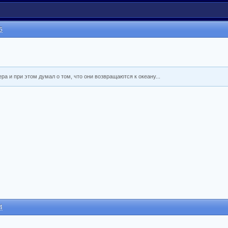
6
ра и при этом думал о том, что они возвращаются к океану...
4