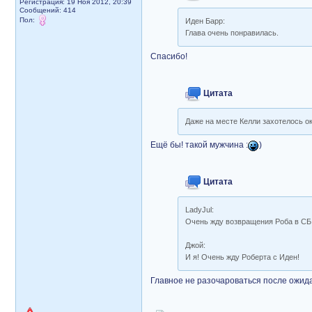
Регистрация: 19 Ноя 2012, 20:39
Сообщений: 414
Пол:
Иден Барр:
Глава очень понравилась.
Спасибо!
Цитата
Даже на месте Келли захотелось о
Ещё бы! такой мужчина :
)
Цитата
LadyJul:
Очень жду возвращения Роба в СБ
Джой:
И я! Очень жду Роберта с Иден!
Главное не разочароваться после ожида