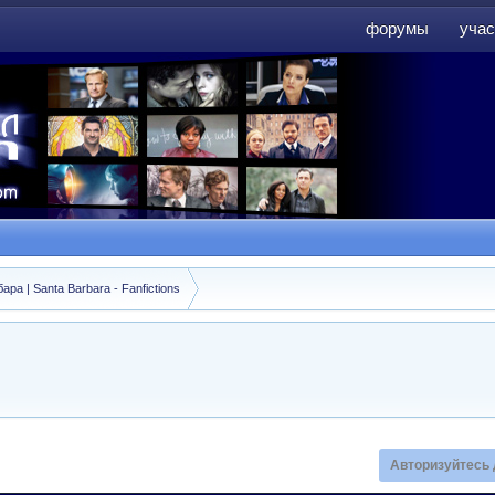
форумы
учас
форумы
учас
а | Santa Barbara - Fanfictions
Авторизуйтесь 