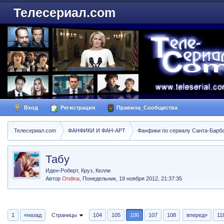
Телесериал.com
Вход
Регистрация
Правила_Сообщества
Телесериал.com
ФАНФИКИ И ФАН-АРТ
Фанфики по сериалу Санта-Барбара
Табу
Иден-Роберт, Круз, Келли
Автор
Ondina
,
Понедельник, 19 ноября 2012, 21:37:35
1
«назад
Страницы
104
105
106
107
108
вперед»
11