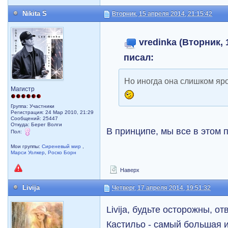
Nikita S
Вторник, 15 апреля 2014, 21:15:42
vredinka (Вторник, 
писал:
Но иногда она слишком яро
Магистр
Группа: Участники
Регистрация: 24 Мар 2010, 21:29
Сообщений: 25447
Откуда: Берег Волги
В принципе, мы все в этом
Пол:
Мои группы:
Сиреневый мир
,
Марси Уолкер
,
Роско Борн
Наверх
Livija
Четверг, 17 апреля 2014, 19:51:32
Livija, будьте осторожны, от
Кастильо - самый большая 