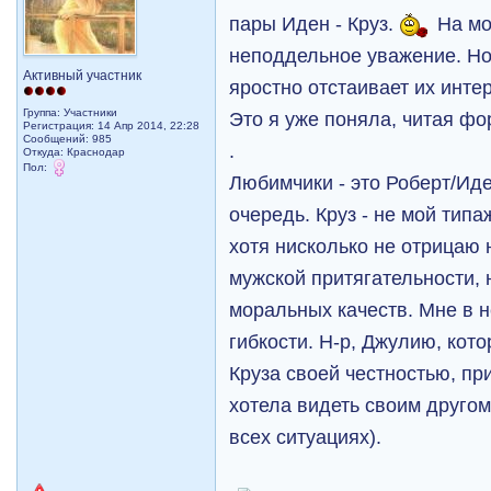
пары Иден - Круз.
На мо
неподдельное уважение. Но
Активный участник
яростно отстаивает их инте
Группа: Участники
Это я уже поняла, читая ф
Регистрация: 14 Апр 2014, 22:28
Сообщений: 985
.
Откуда: Краснодар
Пол:
Любимчики - это Роберт/Иде
очередь. Круз - не мой типа
хотя нисколько не отрицаю 
мужской притягательности, 
моральных качеств. Мне в 
гибкости. Н-р, Джулию, кото
Круза своей честностью, пр
хотела видеть своим другом, 
всех ситуациях).