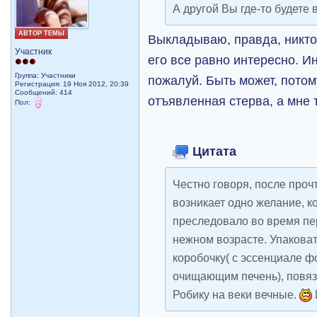
А другой Вы где-то будете
АВТОР ТЕМЫ
Выкладываю, правда, никто
Участник
его все равно интересно. Ин
Группа: Участники
пожалуй. Быть может, потому
Регистрация: 19 Ноя 2012, 20:39
Сообщений: 414
отъявленная стерва, а мне
Пол:
Цитата
Честно говоря, после проч
возникает одно желание, к
преследовало во время пе
нежном возрасте. Упакова
коробочку( с эссенциале ф
очищающим печень), повяз
Робику на веки вечные.