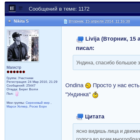
Сообщений в теме: 1172
Nikita S
Вторник, 15 апреля 2014, 11:16:38
Livija (Вторник, 15 
писал:
Ундина, спасибо большое 
Магистр
Группа: Участники
Регистрация: 24 Мар 2010, 21:29
Ondina
Просто у нас есть
Сообщений: 25447
Откуда: Берег Волги
"Ундинка"
Пол:
Мои группы:
Сиреневый мир
,
Марси Уолкер
,
Роско Борн
Цитата
ясно видишь лица и движе
голоса во всем многообра