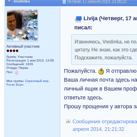
vredinka
Четверг, 17 апреля 2014, 21:00:22
Livija (Четверг, 17 
писал:
Извиняюсь, Vredinka, не 
Активный участник
цитату. Не знаю, как это с
Подскажите, пожалуйста.
Группа: Участники
Регистрация: 1 мая 2013, 13:08
Сообщений: 1629
Откуда: Пермь
Пожалуйста.
Я отправлю 
Пол:
Ваша личная почта здесь н
Мои группы:
Сиреневый мир
,
Роско Борн
личный ящик в Вашем профи
ответьте здесь.
Прошу прощения у автора з
Сообщение отредактировал 
апреля 2014, 21:21:32