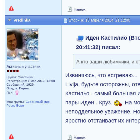
Наверх
vredinka
Вторник, 15 апреля 2014, 21:12:00
Иден Кастилио (Вто
20:41:32) писал:
А кто ваши любимчики, и к
Активный участник
Извиняюсь, что встреваю...
Группа: Участники
Регистрация: 1 мая 2013, 13:08
Livija, будьте осторожны, от
Сообщений: 1629
Откуда: Пермь
Кастильо - самый большая 
Пол:
пары Иден - Круз.
На мо
Мои группы:
Сиреневый мир
,
Роско Борн
неподдельное уважение. Но
яростно отстаивает их инте
Наверх