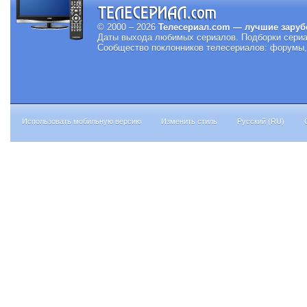
© 2000 – 2026
Телесериал.com — лучшие заруб
Даты выхода любимых сериалов.
Подборки сериа
Сообщество поклонников телесериалов: форумы, 
Использовать мобильную версию
Изменить стиль
Русский (RU)