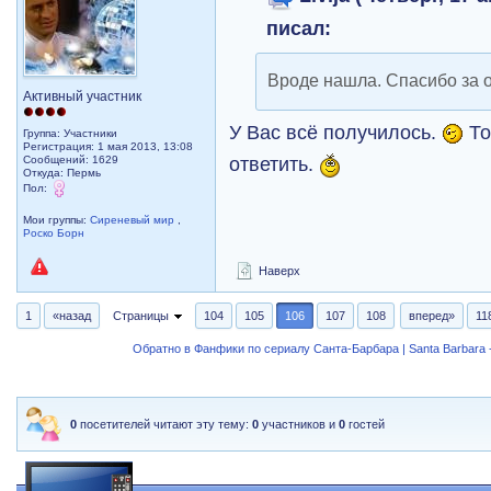
писал:
Вроде нашла. Спасибо за о
Активный участник
У Вас всё получилось.
То
Группа: Участники
Регистрация: 1 мая 2013, 13:08
ответить.
Сообщений: 1629
Откуда: Пермь
Пол:
Мои группы:
Сиреневый мир
,
Роско Борн
Наверх
1
«назад
Страницы
104
105
106
107
108
вперед»
11
Обратно в Фанфики по сериалу Санта-Барбара | Santa Barbara -
0
посетителей читают эту тему:
0
участников и
0
гостей