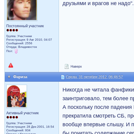
друзьями и врагов не надо".
Постоянный участник
Группа: Участники
Регистрация: 9 Авг 2010, 04:07
Сообщений: 2556
Откуда: Владивосток
Пол:
Наверх
Фариза
Среда, 31 октября 2012, 06:46:57
Никогда не читала фанфики
заинтриговало, тем более 
А поскольку после падения
Активный участник
прекратила смотреть СБ, п
вообще впервые слышу. И п
Группа: Участники
Регистрация: 28 Дек 2001, 16:54
Сообщений: 934
бы почитать содержание се
Откуда: г.Краснодар