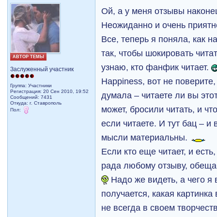
Ой, а у меня отзывы наконе
Неожиданно и очень приятн
Все, теперь я поняла, как н
так, чтобы шокировать читат
АВТОР ТЕМЫ
узнаю, кто фанфик читает.
Заслуженный участник
Happiness, вот не поверите, 
Группа: Участники
Регистрация: 20 Сен 2010, 19:52
думала – читаете ли вы это
Сообщений: 7431
Откуда: г. Ставрополь
может, бросили читать, и чт
Пол:
если читаете. И тут бац – и
мысли материальны.
Если кто еще читает, и есть,
рада любому отзыву, обещаю
Надо же видеть, а чего я 
получается, какая картинка
не всегда в своем творчеств