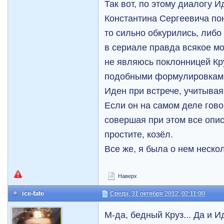
Так вот, по этому диалогу И
Константина Сергеевича пон
то сильно обкурились, либо
в сериале правда всякое мо
не являюсь поклонницей Круз
подобными формулировками
Иден при встрече, учитывая
Если он на самом деле говор
совершая при этом все опис
простите, козёл.
Все же, я была о нем неско
Наверх
ice-fate
Среда, 31 октября 2012, 02:11:00
М-да, бедный Круз... Да и И