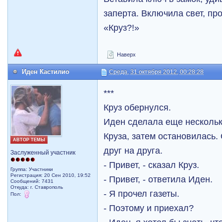
заперта. Включила свет, пр
«Круз?!»
Наверх
Иден Кастилио
Среда, 31 октября 2012, 00:28:28
***
Круз обернулся.
Иден сделала еще нескольк
Круза, затем остановилась.
АВТОР ТЕМЫ
друг на друга.
Заслуженный участник
- Привет, - сказал Круз.
Группа: Участники
Регистрация: 20 Сен 2010, 19:52
- Привет, - ответила Иден.
Сообщений: 7431
Откуда: г. Ставрополь
- Я прочел газеты.
Пол:
- Поэтому и приехал?