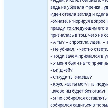
- Иден, я хотел бы знать, ч
ведь не убивала Френка Гу
Иден отвела взгляд и сдел
комнате, игнорируя вопрос 
правду, то следующим его в
призналась в том, чего не 
- А ты? – спросила Иден. –
- Не убивал, - честно ответи
- Тогда зачем признался в у
- У меня были на то причин
- Би Джей?
- Откуда ты знаешь?
- Круз, как ты мог?! Ты под
Каково им будет без отца?!
- Я не собирался оставлять 
собирался садиться в тюрьм