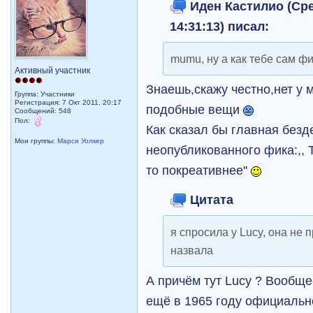
Иден Кастилио (Сре
14:31:13) писал:
mumu, ну а как тебе сам ф
Активный участник
Знаешь,скажу честно,нет у 
Группа: Участники
Регистрация: 7 Окт 2011, 20:17
подобные вещи
Сообщений: 548
Пол:
Как сказал бы главная без
Мои группы:
Марси Уолкер
неопубликованного фика:,, 
то покреативнее''
Цитата
я спросила у Lucy, она не п
назвала
А причём тут Lucy ? Вообще
ещё в 1965 году официально