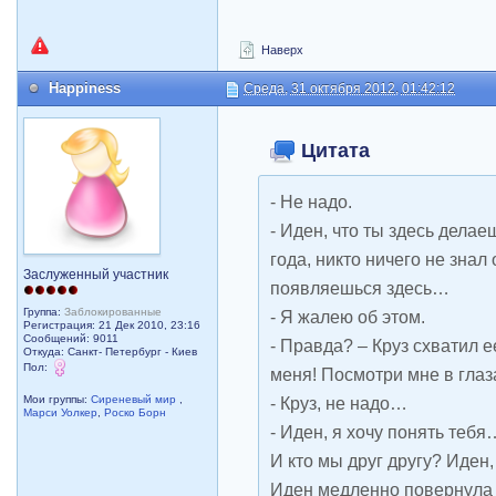
Наверх
Happiness
Среда, 31 октября 2012, 01:42:12
Цитата
- Не надо.
- Иден, что ты здесь дела
года, никто ничего не знал 
Заслуженный участник
появляешься здесь…
Группа:
Заблокированные
- Я жалею об этом.
Регистрация: 21 Дек 2010, 23:16
Сообщений: 9011
- Правда? – Круз схватил е
Откуда: Санкт- Петербург - Киев
Пол:
меня! Посмотри мне в глаз
Мои группы:
Сиреневый мир
,
- Круз, не надо…
Марси Уолкер
,
Роско Борн
- Иден, я хочу понять теб
И кто мы друг другу? Иден,
Иден медленно повернула г