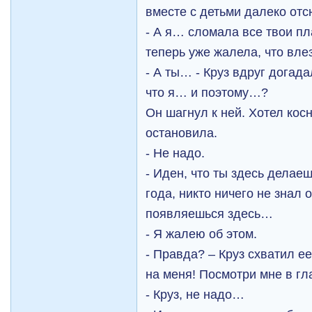
вместе с детьми далеко отс
- А я… сломала все твои п
теперь уже жалела, что вле
- А ты… - Круз вдруг догад
что я… и поэтому…?
Он шагнул к ней. Хотел кос
остановила.
- Не надо.
- Иден, что ты здесь делае
года, никто ничего не знал о
появляешься здесь…
- Я жалею об этом.
- Правда? – Круз схватил ее
на меня! Посмотри мне в гл
- Круз, не надо…