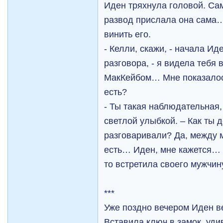
Иден тряхнула головой. Сам
развод прислала она сама…
винить его.
- Келли, скажи, - начала Ид
разговора, - я видела тебя 
МакКейбом… Мне показалось
есть?
- Ты такая наблюдательная,
светлой улыбкой. – Как ты 
разговаривали? Да, между 
есть… Иден, мне кажется… М
то встретила своего мужчин
***
Уже поздно вечером Иден в
Вставила ключ в замок, уди