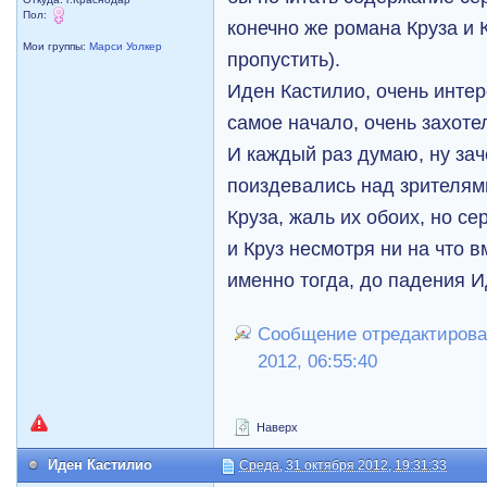
Пол:
конечно же романа Круза и
Мои группы:
Марси Уолкер
пропустить).
Иден Кастилио, очень инте
самое начало, очень захоте
И каждый раз думаю, ну зач
поиздевались над зрителями
Круза, жаль их обоих, но се
и Круз несмотря ни на что 
именно тогда, до падения И
Сообщение отредактировал
2012, 06:55:40
Наверх
Иден Кастилио
Среда, 31 октября 2012, 19:31:33