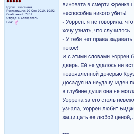
виновата в смерти Френка 
Группа: Участники
Регистрация: 20 Сен 2010, 19:52
неспособна никого убить!
Сообщений: 7431
Откуда: г. Ставрополь
- Уоррен, я не говорила, чт
Пол:
хочу узнать, что случилось
- У тебя нет права задавать
покое!
И с этими словами Уоррен 
дверь. Ей не удалось ни вст
новоявленной дочерью Круз
Досадуя на неудачу, Иден п
в глубине души она не могл
Уоррена за его столь невеж
узнала, Уоррен любит БиДже
защищать ее любой ценой,…