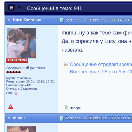
Сообщений в теме: 941
Иден Кастилио
Воскресенье, 28 октября 2012, 14:31:13
mumu, ну а как тебе сам фи
Да, я спросила у Lucy, она н
назвала.
АВТОР ТЕМЫ
Сообщение отредактирова
Заслуженный участник
Воскресенье, 28 октября 2
Группа: Участники
Регистрация: 20 Сен 2010, 19:52
Сообщений: 7431
Откуда: г. Ставрополь
Пол:
Наверх
mumu
Воскресенье, 28 октября 2012, 16:14:17