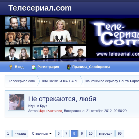
Телесериал.com
Вход
Регистрация
Правила_Сообщества
Телесериал.com
ФАНФИКИ И ФАН-АРТ
Фанфики по сериалу Санта-Барбара
Не отрекаются, любя
Иден и Круз
Автор
Иден Кастилио
,
Воскресенье, 21 октября 2012, 20:50:29
1
«назад
Страницы
6
7
8
9
10
вперед»
95