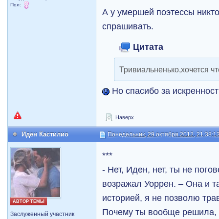
Пол:
А у умершей поэтессы никто
спрашивать.
Цитата
Тривиальненько,хочется чт
Но спасибо за искренност
Наверх
Иден Кастилио
Понедельник, 29 октября 2012, 21:38:1
***
- Нет, Иден, нет, ты не пог
возражал Уоррен. – Она и т
историей, я не позволю тр
АВТОР ТЕМЫ
Почему ты вообще решила, 
Заслуженный участник