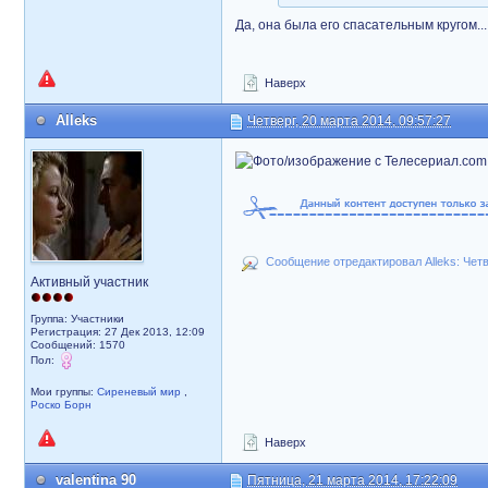
Да, она была его спасательным кругом..
Наверх
Alleks
Четверг, 20 марта 2014, 09:57:27
Сообщение отредактировал Alleks: Четве
Активный участник
Группа: Участники
Регистрация: 27 Дек 2013, 12:09
Сообщений: 1570
Пол:
Мои группы:
Сиреневый мир
,
Роско Борн
Наверх
valentina 90
Пятница, 21 марта 2014, 17:22:09