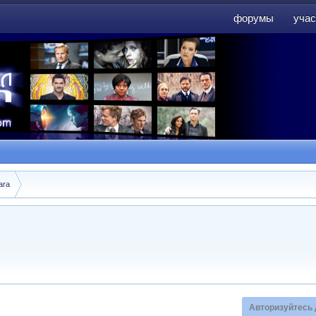
форумы
учас
форумы
учас
ara
Авторизуйтесь 