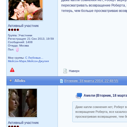
Даже капли сомнения нет, Роберт верну
пересматривать возвращение Роберта, в
теперь, чем больше просматриваю возвр
Активный участник
Группа: Участники
Регистрация: 21 Сен 2013, 19:59
Сообщений: 1408
Откуда: Москва
Пол:
Мои группы:
С Любовью...
Мейсон-Мэри,Мейсон-Джулия
Наверх
Alleks
Вторник, 18 марта 2014, 22:48:55
Амели (Вторник, 18 марта
Даже капли сомнения нет, Роберт 
возвращение Роберта, все казалось
просматриваю возвращение, тем бо
Активный участник