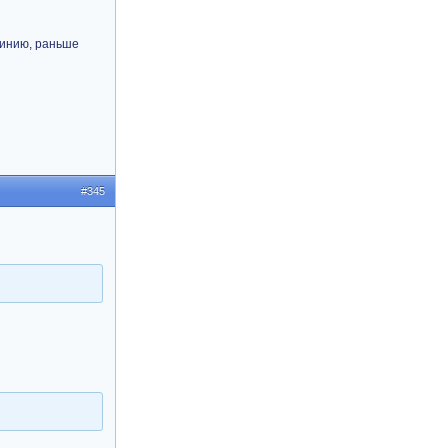
линию, раньше
#345