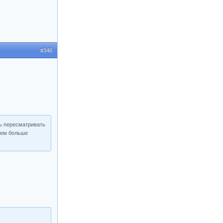
#346
сь пересматривать
 чем больше