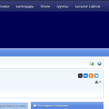
тники
календарь
блоги
группы
каталог сайтов
тники
календарь
блоги
группы
каталог сайтов
0
Последние сообщения
для ответа в теме