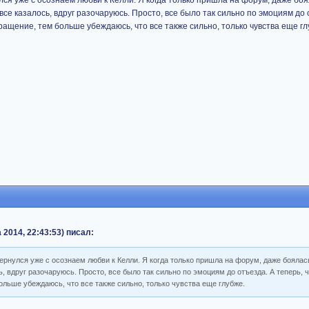
лся уже с осознаем любви к Келли. Я когда только пришла на форум, даже бо
се казалось, вдруг разочаруюсь. Просто, все было так сильно по эмоциям до 
ащение, тем больше убеждаюсь, что все также сильно, только чувства еще гл
 2014, 22:43:53) писал:
вернулся уже с осознаем любви к Келли. Я когда только пришла на форум, даже бояла
, вдруг разочаруюсь. Просто, все было так сильно по эмоциям до отъезда. А теперь,
льше убеждаюсь, что все также сильно, только чувства еще глубже.