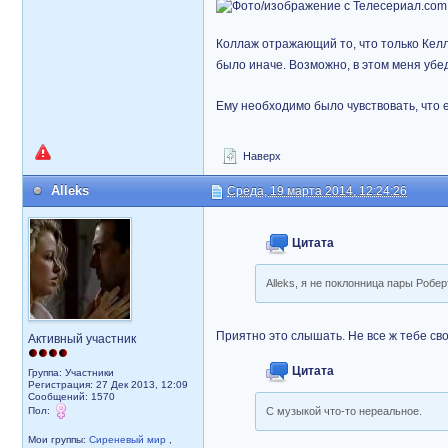
Коллаж отражающий то, что только Келл
было иначе. Возможно, в этом меня убе
Ему необходимо было чувствовать, что е
Наверх
Alleks
Среда, 19 марта 2014, 12:24:26
Цитата
Alleks, я не поклонница пары Робер
Приятно это слышать. Не все ж тебе св
Активный участник
Цитата
Группа: Участники
Регистрация: 27 Дек 2013, 12:09
Сообщений: 1570
Пол:
С музыкой что-то нереальное.
Мои группы:
Сиреневый мир
,