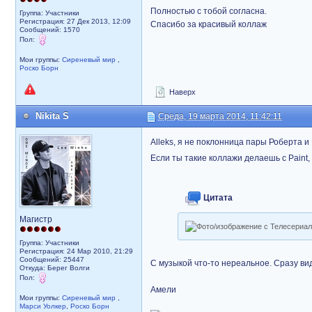
Полностью с тобой согласна.
Группа: Участники
Регистрация: 27 Дек 2013, 12:09
Спасибо за красивый коллаж
Сообщений: 1570
Пол:
Мои группы:
Сиреневый мир
,
Роско Борн
Наверх
Nikita S
Среда, 19 марта 2014, 11:42:11
Alleks, я не поклонница пары Роберта и
Если ты такие коллажи делаешь с Paint
Цитата
Магистр
Группа: Участники
Регистрация: 24 Мар 2010, 21:29
Сообщений: 25447
С музыкой что-то нереальное. Сразу вид
Откуда: Берег Волги
Пол:
Амели
Мои группы:
Сиреневый мир
,
Марси Уолкер
,
Роско Борн