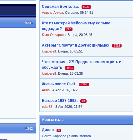
Седьмая Болталка.
6033
Алиса_Алиса
,
Сегодня, 09:34:51
#341
Кто из матерей Мейсона ему больше
подходит?
212
Катя Очкарева
,
Вчера, 20:08:45
Актеры "Спрута" в других фильмах
2532
luigiperelli
,
Вчера, 18:05:51
Что смотрим - 2?! Продолжаем смотреть и
обсуждать
3641
luigiperelli
,
Вчера, 18:03:35
Жизнь после ЛФН!
7363
Ailina
,
4 Авг 2026, 14:25
Europeo 1987-1992.
16
eda-88
,
3 Авг 2026, 21:54
Новые темы
#342
Дилан .
6
Санта-Барбара | Santa Barbara