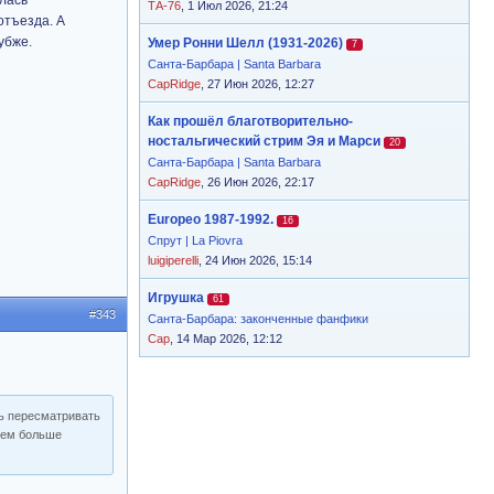
ялась
ТА-76
, 1 Июл 2026, 21:24
отъезда. А
убже.
Умер Ронни Шелл (1931-2026)
7
Санта-Барбара | Santa Barbara
CapRidge
, 27 Июн 2026, 12:27
Как прошёл благотворительно-
ностальгический стрим Эя и Марси
20
Санта-Барбара | Santa Barbara
CapRidge
, 26 Июн 2026, 22:17
Europeo 1987-1992.
16
Спрут | La Piovra
luigiperelli
, 24 Июн 2026, 15:14
Игрушка
61
#343
Санта-Барбара: законченные фанфики
Cap
, 14 Мар 2026, 12:12
сь пересматривать
 чем больше