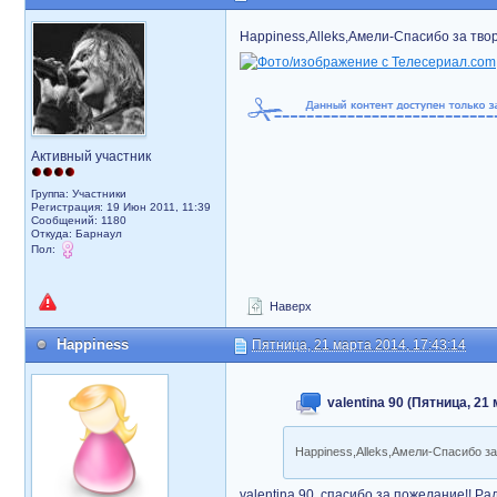
Happiness,Alleks,Амели-Спасибо за тво
Активный участник
Группа: Участники
Регистрация: 19 Июн 2011, 11:39
Сообщений: 1180
Откуда: Барнаул
Пол:
Наверх
Happiness
Пятница, 21 марта 2014, 17:43:14
valentina 90 (Пятница, 21
Happiness,Alleks,Амели-Спасибо з
valentina 90, спасибо за пожелание!! Ра