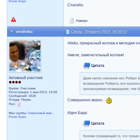
Роско Борн
Спасибо.
Наверх
vredinka
Среда, 19 марта 2014, 18:50:57
Alleks, прекрасный коллаж и мелодия оч
Амели, замечательный коллаж!
Цитата
Активный участник
Даже капли сомнения нет, Роберт 
возвращение Роберта, все казалось
Группа: Участники
просматриваю возвращение, тем бо
Регистрация: 1 мая 2013, 13:08
Сообщений: 1629
Откуда: Пермь
Совершенно верно...
Пол:
Иден Барр:
Мои группы:
Сиреневый мир
,
Роско Борн
Цитата
Коллаж отражающий то, что только 