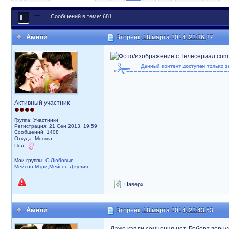
Сообщений в теме: 681
Амели
Вторник, 18 марта 2014, 22:36:37
Активный участник
Группа: Участники
Регистрация: 21 Сен 2013, 19:59
Сообщений: 1408
Откуда: Москва
Пол:
Мои группы:
С Любовью...
Мейсон-Мэри,Мейсон-Джулия
Наверх
Амели
Вторник, 18 марта 2014, 22:43:53