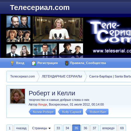
Телесериал.com
Вход
Регистрация
Правила_Сообщества
Телесериал.com
ЛЕГЕНДАРНЫЕ СЕРИАЛЫ
Санта-Барбара | Santa Barb
Роберт и Келли
творчество и самые добрые слова о них
Автор
Кенди
,
Воскресенье, 01 июля 2012, 00:14:00
Келли-Роберт
Kelly Capwell
Robert Barr
1
«назад
Страницы
33
34
35
36
37
вперед»
69