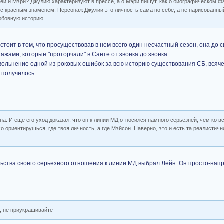
ей и Мэри? Джулию характеризуют в прессе, а о Мэри пишут, как о биографическом фа
 с красным знаменем. Персонаж Джулии это личность сама по себе, а не нарисованны
юбовную историю.
тоит в том, что просуществовав в нем всего один несчастный сезон, она до 
ажами, которые "проторчали" в Санте от звонка до звонка.
вольнение одной из роковых ошибок за всю историю существования СБ, всяч
е получилось.
на. И еще его уход доказал, что он к линии МД относился намного серьезней, чем ко в
хо ориентирушься, где твоя личность, а где Мэйсон. Наверно, это и есть та реалистич
ства своего серьезного отношения к линии МД выбрал Лейн. Он просто-напр
, не приукрашивайте