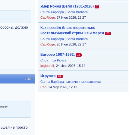
Умер Ронни Шелл (1931-2026)
7
Санта-Барбара | Santa Barbara
CapRidge
, 27 Июн 2026, 12:27
 Добсоны, должно
Как прошёл благотворительно-
ностальгический стрим Эя и Марси
20
Санта-Барбара | Santa Barbara
CapRidge
, 26 Июн 2026, 22:17
Europeo 1987-1992.
16
Спрут | La Piovra
luigiperelli
, 24 Июн 2026, 15:14
Игрушка
61
#182
Санта-Барбара: законченные фанфики
Cap
, 14 Мар 2026, 12:12
инезу.
н ушел не просто