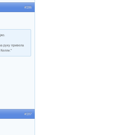
#186
Джо.
за руку привела
 Келли."
#187