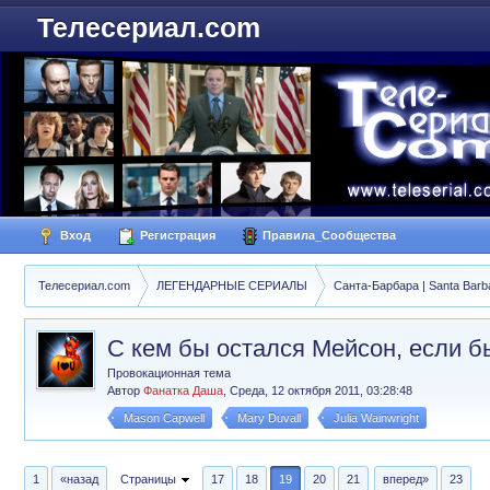
Телесериал.com
Вход
Регистрация
Правила_Сообщества
Телесериал.com
ЛЕГЕНДАРНЫЕ СЕРИАЛЫ
Санта-Барбара | Santa Barb
С кем бы остался Мейсон, если б
Провокационная тема
Автор
Фанатка Даша
,
Среда, 12 октября 2011, 03:28:48
Mason Capwell
Mary Duvall
Julia Wainwright
1
«назад
Страницы
17
18
19
20
21
вперед»
23