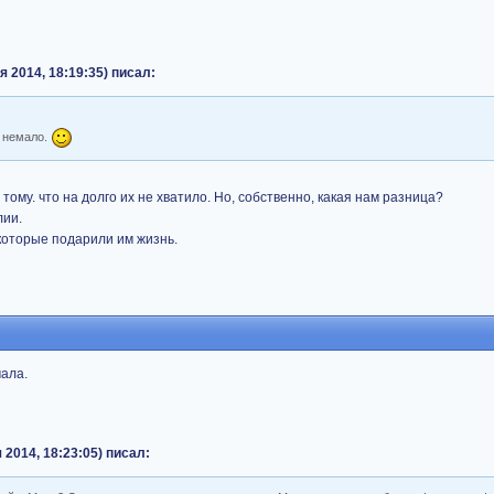
я 2014, 18:19:35) писал:
е немало.
тому. что на долго их не хватило. Но, собственно, какая нам разница?
лии.
 которые подарили им жизнь.
ала.
 2014, 18:23:05) писал: