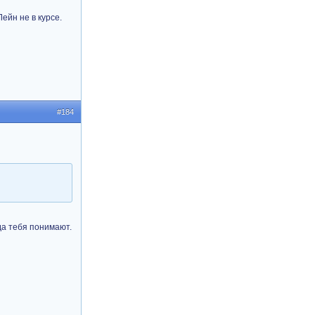
ейн не в курсе.
#184
да тебя понимают.