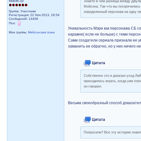
Магистр
Знаете в чем разница между Джули
Мэйсона. Так-что вы погорячились
Группа: Участники
определенный персонаж на одну л
Регистрация: 22 Ноя 2013, 18:54
Сообщений: 14408
Пол:
Уникальность Мэри как персонажа СБ сос
Мои группы:
Мейсонская ложа
наравне( если не больше) с теми персон
Сами создатели сериала признали ее у
заманить ее обратно, но у них ничего н
Цитата
Собственно это и доказал уход Лей
приходилось играть, когда уже пло
он говорил.
Весьма своеобразный способ доказатель
Цитата
Попросили? Все эту историю знают