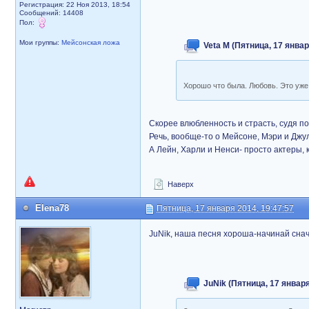
Регистрация: 22 Ноя 2013, 18:54
Сообщений: 14408
Пол:
Мои группы:
Мейсонская ложа
Veta M (Пятница, 17 январ
Хорошо что была. Любовь. Это уж
Скорее влюбленность и страсть, судя по 
Речь, вообще-то о Мейсоне, Мэри и Джу
А Лейн, Харли и Ненси- просто актеры,
Наверх
Elena78
Пятница, 17 января 2014, 19:47:57
JuNik, наша песня хороша-начинай снач
JuNik (Пятница, 17 января