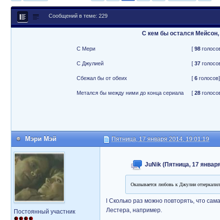
Сообщений в теме: 229
С кем бы остался Мейсон,
С Мери
[
98
голосов
С Джулией
[
37
голосов
Сбежал бы от обеих
[
6
голосов]
Метался бы между ними до конца сериала
[
28
голосов
Мэри Мэй
Пятница, 17 января 2014, 19:01:19
JuNik (Пятница, 17 января
Оказывается любовь к Джулии отзеркалила
l Сколько раз можно повторять, что сама
Лестера, например.
Постоянный участник