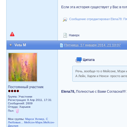
Если эта история существует у Вас в гол
Сообщение отредактировал Elena78: Пят
Наверх
Veta M
Пятница, 17 января 2014, 21:10:07
Цитата
Речь, вообще-то о Мейсоне, Мэри 
А Лейн, Харли и Ненси- просто акт
Постоянный участник
Elena78,
Полностью с Вами Согласна!!!!
Группа: Участники
Регистрация: 9 Апр 2011, 17:31
Сообщений: 2609
Откуда: Харьков
Пол:
Мои группы:
Марси Уолкер
,
С
Любовью... Мейсон-Мэри,Мейсон-
Джулия