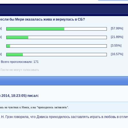
 если бы Мери оказалась жива и вернулась в СБ?
]
[57.99%]
]
[21.89%]
[3.55%]
]
[16.57%]
Всего проголосовало: 171
Гости не могут голосовать
 2014, 18:23:05) писал:
сь на чувствах к Нэнси, а вы "приходилось заставлять".
 Н. Грэн говорила, что Дэвиса приходилось заставлять играть в любовь в отли