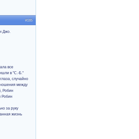
#185
и Джо.
ала все
шли в "С.-Б."
глаза, случайно
отношения между
й, Робин
и Робин
но за руку
ранная жизнь