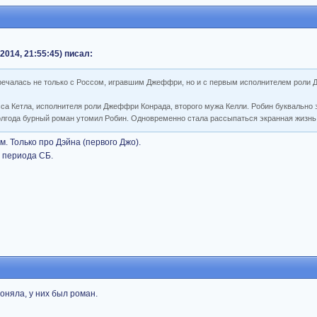
 2014, 21:55:45) писал:
тречалась не только с Россом, игравшим Джеффри, но и с первым исполнителем роли 
сса Кетла, исполнителя роли Джеффри Конрада, второго мужа Келли. Робин буквально 
 полгода бурный роман утомил Робин. Одновременно стала рассыпаться экранная жизнь
. Только про Дэйна (первого Джо).
 периода СБ.
оняла, у них был роман.