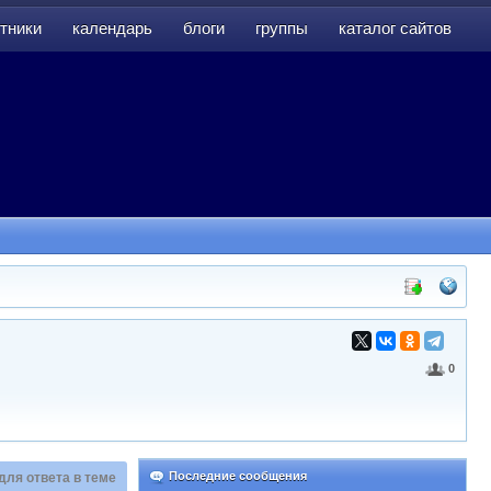
тники
календарь
блоги
группы
каталог сайтов
тники
календарь
блоги
группы
каталог сайтов
0
Последние сообщения
для ответа в теме