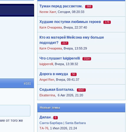
Туман перед рассветом.
368
Келли Хант
,
Сегодня, 08:20:33
Худшие поступки любимых героев
176
Катя Очкарева
,
Вчера, 22:37:40
Кто из матерей Мейсона ему больше
подходит?
217
Катя Очкарева
,
Вчера, 13:55:29
Что слушает luigiperelli
2114
luigiperelli
,
Вчера, 13:38:32
Дорога в никуда
50
Angel Ren
,
Вчера, 09:41:37
#181
Седьмая Болталка.
6047
Ekatterrina
,
6 Авг 2026, 21:20
Новые темы
Дилан .
6
чие от того же
Санта-Барбара | Santa Barbara
ТА-76
, 1 Июл 2026, 21:24