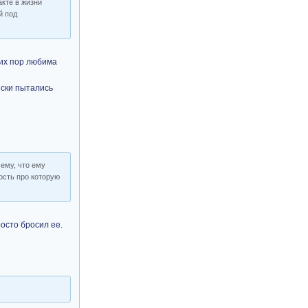
кте в жизни
й под
сих пор любима
ески пытались
сему, что ему
ность про которую
осто бросил ее.