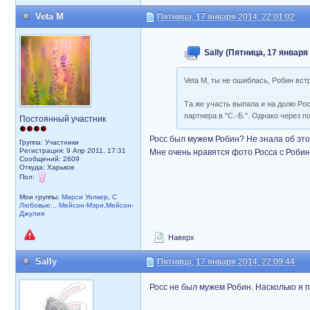
Veta M
Пятница, 17 января 2014, 22:01:02
Sally (Пятница, 17 января
Veta M, ты не ошиблась, Робин вс
Та же участь выпала и на долю Ро
партнера в "С.-Б.". Однако через
Постоянный участник
Росс был мужем Робин? Не знала об этом
Группа: Участники
Регистрация: 9 Апр 2011, 17:31
Мне очень нравятся фото Росса с Робин
Сообщений: 2609
Откуда: Харьков
Пол:
Мои группы:
Марси Уолкер
,
С
Любовью... Мейсон-Мэри,Мейсон-
Джулия
Наверх
Sally
Пятница, 17 января 2014, 22:09:44
Росс не был мужем Робин. Насколько я п