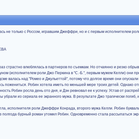
лась не только с Россом, игравшим Джеффри, но и с первым исполнителем рол
ЬЕВА
раз страстно влюблялась в партнеров по съемкам. Но отчаянно и резко обрыв
ном (исполнителем роли Джо Перкина в "С.-Б.", первым мужем Келли) они при
сме валась над "Ромео и Джульеттой", потому что долгое время они опускали 
ались пожениться. Робин хотела иметь по меньшей мере троих детей. Однако 
сть Робин росла день ото дня, и Дэн ревновал ее к успеху. Устав от распре
 убрали из сериала ее экранного мужа. В результате Джо трагически погиб, 
етла, исполнителя роли Джеффри Конрада, второго мужа Келли. Робин букваль
рез полгода бурный роман утомил Робин. Одновременно стала рассыпаться эк