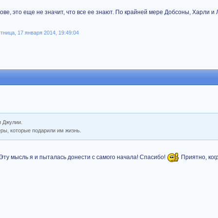
ове, это еще не значит, что все ее знают. По крайней мере Добсоны, Харли и Л
ница, 17 января 2014, 19:49:04
и Джулии.
еры, которые подарили им жизнь.
 Эту мысль я и пыталась донести с самого начала! Спасибо!
Приятно, ког