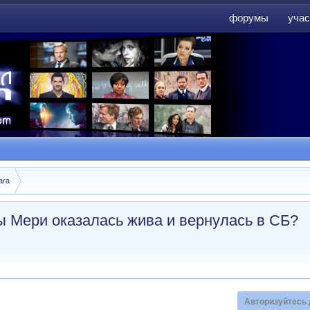
форумы
учас
форумы
учас
ara
ы Мери оказалась жива и вернулась в СБ?
Авторизуйтесь 