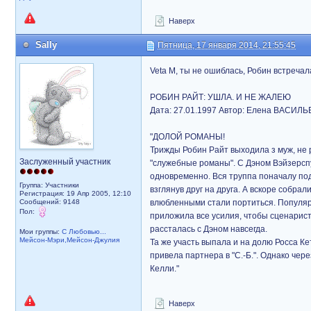
Наверх
Sally
Пятница, 17 января 2014, 21:55:45
Veta M, ты не ошиблась, Робин встреча
РОБИН РАЙТ: УШЛА. И НЕ ЖАЛЕЮ
Дата: 27.01.1997 Автор: Елена ВАСИЛ
"ДОЛОЙ РОМАНЫ!
Трижды Робин Райт выходила з муж, не 
Заслуженный участник
"служебные романы". С Дэном Вэйзерспу
одновременно. Вся труппа поначалу под
Группа: Участники
взглянув друг на друга. А вскоре собр
Регистрация: 19 Апр 2005, 12:10
Сообщений: 9148
влюбленными стали портиться. Популярно
Пол:
приложила все усилия, чтобы сценаристы
рассталась с Дэном навсегда.
Мои группы:
С Любовью...
Мейсон-Мэри,Мейсон-Джулия
Та же участь выпала и на долю Росса К
привела партнера в "С.-Б.". Однако че
Келли."
Наверх