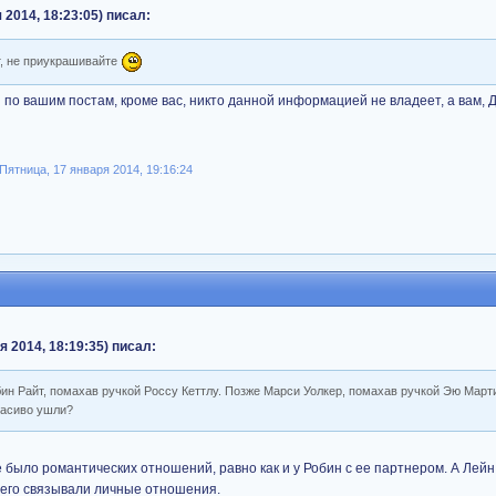
 2014, 18:23:05) писал:
т, не приукрашивайте
 по вашим постам, кроме вас, никто данной информацией не владеет, а вам,
ятница, 17 января 2014, 19:16:24
я 2014, 18:19:35) писал:
бин Райт, помахав ручкой Россу Кеттлу. Позже Марси Уолкер, помахав ручкой Эю Март
расиво ушли?
не было романтических отношений, равно как и у Робин с ее партнером. А Лей
 его связывали личные отношения.