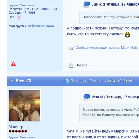
JuNik (Пятница, 17 января
Группа: Участники
Регистрация: 24 Сен 2009, 22:31
Сообщений: 4098
Пол:
Попросили? Все эту историю знаю
Мои группы:
Мейсонская ложа
А подробности можно? Потому что, судя
быть, что-то по секрету сказали
Сообщение отредактировал Мэри Мэй: П
Наверх
Elena78
Пятница, 17 января 2014, 19:09:28
Veta M (Пятница, 17 январ
В свое время, из сериала ушла Ро
Elena78
, по-Вашему они тоже не к
Магистр
Veta M, не путайте- ведь у Марси и Эя 
от партнерши, а от женщины, с которой
Группа: Участники