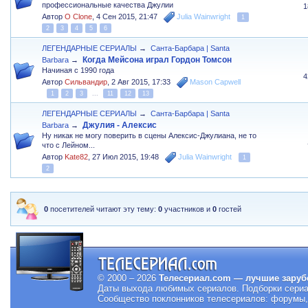
профессиональные качества Джулии
1
Автор
O Clone
,
4 Сен 2015, 21:47
Julia Wainwright
1
2
3
4
5
6
ЛЕГЕНДАРНЫЕ СЕРИАЛЫ
→
Санта-Барбара | Santa
Когда Мейсона играл Гордон Томсон
Barbara
→
Начиная с 1990 года
4
Автор
Сильвандир
,
2 Авг 2015, 17:33
Mason Capwell
1
2
3
...
11
12
13
ЛЕГЕНДАРНЫЕ СЕРИАЛЫ
→
Санта-Барбара | Santa
Джулия - Алексис
Barbara
→
Ну никак не могу поверить в сцены Алексис-Джулиана, не то
что с Лейном...
Автор
Kate82
,
27 Июл 2015, 19:48
Julia Wainwright
1
2
0
посетителей читают эту тему:
0
участников и
0
гостей
© 2000 – 2026
Телесериал.com — лучшие заруб
Даты выхода любимых сериалов.
Подборки сериа
Сообщество поклонников телесериалов: форумы, 