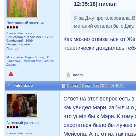
12:35:18) писал:
Я за Джу проголосовала. В
Постоянный участник
метаний остался бы с Джу.
Группа: Участники
Регистрация: 9 Апр 2011, 17:31
Как можно отказаться от Ж
Сообщений: 2609
Откуда: Харьков
практически дождалась тебя
Пол:
Мои группы:
Марси Уолкер
,
С
Любовью... Мейсон-Мэри,Мейсон-
Джулия
Наверх
Felicidade
Среда, 12 октября 2011, 14:46:26
Ответ на этот вопрос есть в
как увидел Мэри, забыл и о
что ушёл бы к Мэри. К тому
Активный участник
расстаться было бы лучше 
Мейсона. А то от их так на
Группа: Участники