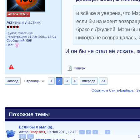
и всё же я уверена, что Мэ
АВТОР ТЕМЫ
если бы на моент возвращ
Активный участник
браке с Джулией, Мэри бы 
Группа: Участники
никогда не возвращалась, 
Регистрация: 31 Авг 2001, 18:01
Сообщений: 698
Пол:
И он бы не стал её искать, 
Наверх
«назад
Страницы
1
2
3
4
вперед»
23
Обратно в Санта-Барбара | Sa
Похожие темы
Если бы я был (а)..
Автор
Геодезист
, 19 Ноя 2011, 12:42
1
2
3
...
9
1
10
11