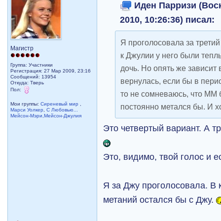
Иден Парризи (Воск
2010, 10:26:36) писал:
Я проголосовала за третий
Магистр
к Джулии у него были тепл
Группа: Участники
дочь. Но опять же зависит 
Регистрация: 27 Мар 2009, 23:16
Сообщений: 13954
вернулась, если бы в пери
Откуда: Тверь
Пол:
то не сомневаюсь, что ММ
Мои группы:
Сиреневый мир
,
постоянно метался бы. И х
Марси Уолкер
,
С Любовью...
Мейсон-Мэри,Мейсон-Джулия
Это четвертый вариант. А тр
Это, видимо, твой голос и е
Я за Джу проголосовала. В 
метаний остался бы с Джу.