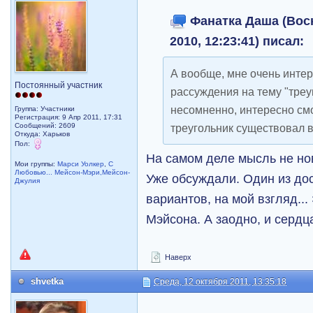
Фанатка Даша (Воск
2010, 12:23:41) писал:
А вообще, мне очень инте
Постоянный участник
рассуждения на тему "треу
несомненно, интересно смо
Группа: Участники
Регистрация: 9 Апр 2011, 17:31
Сообщений: 2609
треугольник существовал в
Откуда: Харьков
Пол:
На самом деле мысль не но
Мои группы:
Марси Уолкер
,
С
Любовью... Мейсон-Мэри,Мейсон-
Уже обсуждали. Один из до
Джулия
вариантов, на мой взгляд...
Мэйсона. А заодно, и сердца
Наверх
shvetka
Среда, 12 октября 2011, 13:35:18