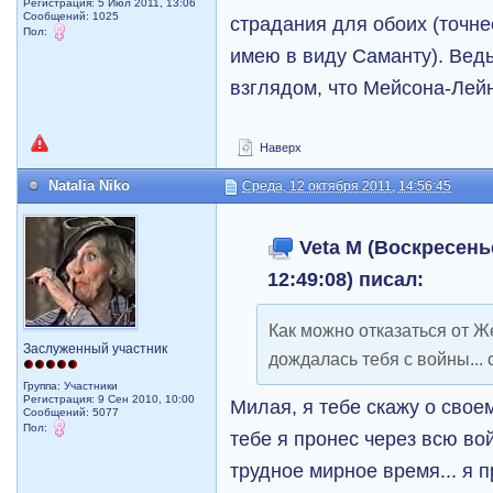
Регистрация: 5 Июл 2011, 13:06
Сообщений: 1025
страдания для обоих (точне
Пол:
имею в виду Саманту). Вед
взглядом, что Мейсона-Лейн
Наверх
Natalia Niko
Среда, 12 октября 2011, 14:56:45
Veta M (Воскресенье
12:49:08) писал:
Как можно отказаться от 
Заслуженный участник
дождалась тебя с войны...
Группа: Участники
Регистрация: 9 Сен 2010, 10:00
Милая, я тебе скажу о своем
Сообщений: 5077
Пол:
тебе я пронес через всю во
трудное мирное время... я п