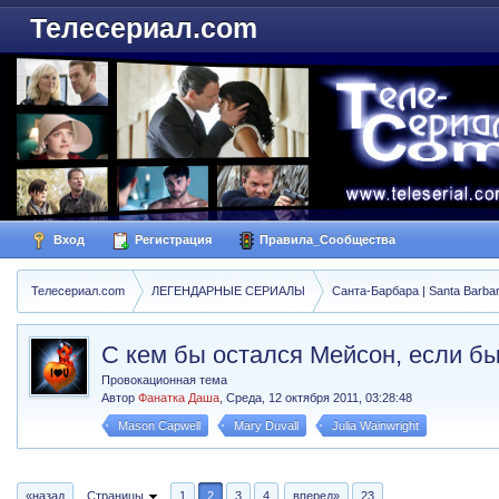
Телесериал.com
Вход
Регистрация
Правила_Сообщества
Телесериал.com
ЛЕГЕНДАРНЫЕ СЕРИАЛЫ
Санта-Барбара | Santa Barba
С кем бы остался Мейсон, если б
Провокационная тема
Автор
Фанатка Даша
,
Среда, 12 октября 2011, 03:28:48
Mason Capwell
Mary Duvall
Julia Wainwright
«назад
Страницы
1
2
3
4
вперед»
23