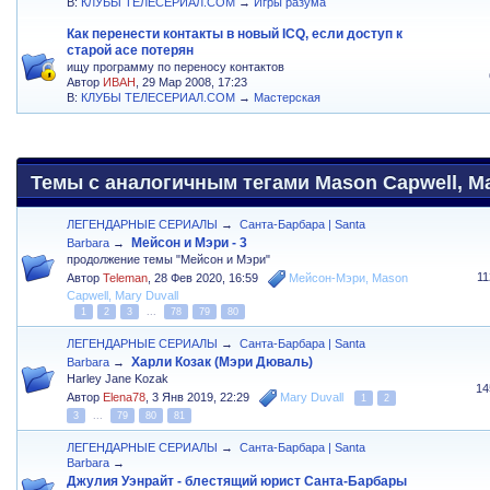
В:
КЛУБЫ ТЕЛЕСЕРИАЛ.COM
→
Игры разума
Как перенести контакты в новый ICQ, если доступ к
старой асе потерян
ищу программу по переносу контактов
Автор
ИВАН
, 29 Мар 2008, 17:23
В:
КЛУБЫ ТЕЛЕСЕРИАЛ.COM
→
Мастерская
Темы с аналогичным тегами Mason Capwell, Mar
ЛЕГЕНДАРНЫЕ СЕРИАЛЫ
→
Санта-Барбара | Santa
Мейсон и Мэри - 3
Barbara
→
продолжение темы "Мейсон и Мэри"
1
Автор
Teleman
,
28 Фев 2020, 16:59
Мейсон-Мэри
,
Mason
Capwell
,
Mary Duvall
1
2
3
...
78
79
80
ЛЕГЕНДАРНЫЕ СЕРИАЛЫ
→
Санта-Барбара | Santa
Харли Козак (Мэри Дюваль)
Barbara
→
Harley Jane Kozak
14
Автор
Elena78
,
3 Янв 2019, 22:29
Mary Duvall
1
2
3
...
79
80
81
ЛЕГЕНДАРНЫЕ СЕРИАЛЫ
→
Санта-Барбара | Santa
Barbara
→
Джулия Уэнрайт - блестящий юрист Санта-Барбары