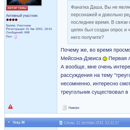
Фанатка Даша, Вы не явля
АВТОР ТЕМЫ
персонажей и довольно ре
Активный участник
последнее время. В связи с
Группа: Участники
целях был создан опрос и 
Регистрация: 31 Авг 2001, 18:01
Сообщений: 698
него получите?
Пол:
Почему же, во время просм
Мейсона-Дэвиса
Первая л
А вообще, мне очень интер
рассуждения на тему "треуг
несомненно, интересно смот
треугольник существовал в
Наверх
Veta M
Среда, 12 октября 2011, 13:32:17