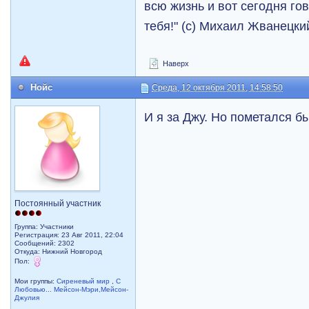
всю жизнь и вот сегодня го
тебя!" (с) Михаил Жванецки
Наверх
Нойс
Среда, 12 октября 2011, 14:58:50
И я за Джу. Но пометался бы
Постоянный участник
Группа: Участники
Регистрация: 23 Авг 2011, 22:04
Сообщений: 2302
Откуда: Нижний Новгород
Пол:
Мои группы:
Сиреневый мир
,
С
Любовью... Мейсон-Мэри,Мейсон-
Джулия