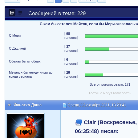
Сообщений в теме: 229
С кем бы остался Мейсон, если бы Мери оказалась 
[
98
С Мери
голосов]
[
37
С Джулией
голосов]
[
6
Сбежал бы от обеих
голосов]
Метался бы между ними до
[
28
конца сериала
голосов]
Всего проголосовало: 171
Гости не могут голосовать
Фанатка Даша
Среда, 12 октября 2011, 13:23:41
Clair (Воскресенье,
06:35:48) писал: