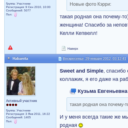
Новые фото Кэрри:
Группа: Участники
Регистрация: 9 Сен 2010, 10:00
Сообщений: 5077
Пол:
такая родная она почему-то
женщина! Спасибо за непо
Келли Кепвелл!
Наверх
Habanita
Воскресенье, 29 января 2012, 03:12:41
Sweet and Simple
, спасибо
коллажик, я его даже на ра
Кузьма Евгеньевна 
Активный участник
такая родная она почему-то
Группа: Участники
Регистрация: 3 Янв 2011, 16:22
И у меня всегда такие же м
Сообщений: 1405
Пол:
родная