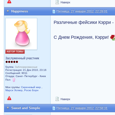
Наверх
Happiness
Пятница, 27 января 2012, 22:28:01
Различные фейсики Кэрри -
С Днем Рождения, Кэрри!
АВТОР ТЕМЫ
Заслуженный участник
Группа:
Заблокированные
Регистрация: 21 Дек 2010, 23:16
Сообщений: 9011
Откуда: Санкт- Петербург - Киев
Пол:
Мои группы:
Сиреневый мир
,
Марси Уолкер
,
Роско Борн
Наверх
Sweet and Simple
Пятница, 27 января 2012, 22:58:31