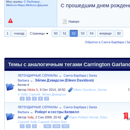
Мои группы:
С Любовью...
С прошедшим днем рожден
Мейсон-Мэри,Мейсон-Джулия
Наверх
1
«назад
Страницы
50
51
52
53
54
вперед»
82
Обратно в Санта-Барбара | Sa
Темы с аналогичным тегами Carrington Garland
ЛЕГЕНДАРНЫЕ СЕРИАЛЫ
→
Санта-Барбара | Santa
Эйлин Дэвидсон (Eileen Davidson)
Barbara
→
Келли 4
1
Автор
Nikita S
,
9 Окт 2014, 18:50
Eileen Davidson
,
Келли
4
,
Kelly Capwell
,
Эйлин Девидсон
1
2
3
4
5
ЛЕГЕНДАРНЫЕ СЕРИАЛЫ
→
Санта-Барбара | Santa
Роберт и сестры Кепвелл
Barbara
→
Автор
Sally
,
2 Сен 2009, 20:42
Иден-Роберт-Келли
,
Eden
30
Capwell
,
Kelly Capwell
,
Robert Barr
1
2
3
...
323
324
325