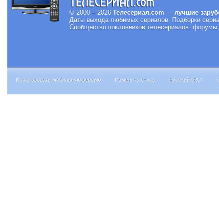
© 2000 – 2026
Телесериал.com — лучшие заруб
Даты выхода любимых сериалов.
Подборки сериа
Сообщество поклонников телесериалов: форумы, 
Использовать мобильную версию
Изменить стиль
Русский (RU)