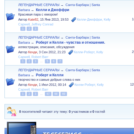
ЛЕГЕНДАРНЫЕ СЕРИАЛЫ
→
Санта-Барбара | Santa
Келли и Джеффри
Barbara
→
Красивая пара с юмором!
1
Автор
Kate82
,
15 Янв 2013, 19:53
Келли-Джеффри
,
Kelly
Capwell
,
Jeffrey Conrad
1
2
3
ЛЕГЕНДАРНЫЕ СЕРИАЛЫ
→
Санта-Барбара | Santa
Роберт и Келли - чувства и отношения.
Barbara
→
иллюстрации, описания, обсуждения
2
Автор
Кенди
,
3 Сен 2012, 21:23
Келли-Роберт
,
Kelly
Capwell
,
Robert Barr
1
2
3
...
5
6
7
ЛЕГЕНДАРНЫЕ СЕРИАЛЫ
→
Санта-Барбара | Santa
Роберт и Келли
Barbara
→
творчество и самые добрые слова о них
12
Автор
Кенди
,
1 Июл 2012, 00:14
Келли-Роберт
,
Kelly
Capwell
,
Robert Barr
1
2
3
...
67
68
69
0
посетителей читают эту тему:
0
участников и
0
гостей