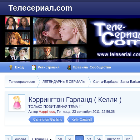
Телесериал.com
Вход
Регистрация
Правила_Сообщества
Телесериал.com
ЛЕГЕНДАРНЫЕ СЕРИАЛЫ
Санта-Барбара | Santa Barba
Кэррингтон Гарланд ( Келли )
ТОЛЬКО ПОЗИТИВНАЯ ТЕМА !!!!
Автор
Happiness
,
Пятница, 23 сентября 2011, 22:56:38
Carrington Garland
Kelly Capwell
1
«назад
Страницы
50
51
52
53
54
вперед»
82