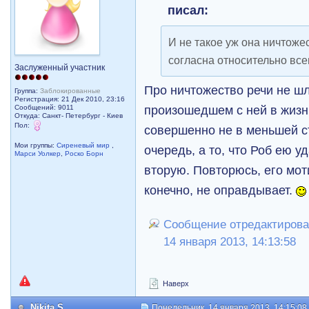
писал:
И не такое уж она ничтожес
согласна относительно все
Заслуженный участник
Про ничтожество речи не шло
Группа:
Заблокированные
Регистрация: 21 Дек 2010, 23:16
произошедшем с ней в жизн
Сообщений: 9011
Откуда: Санкт- Петербург - Киев
Пол:
совершенно не в меньшей ст
Мои группы:
Сиреневый мир
,
очередь, а то, что Роб ею у
Марси Уолкер
,
Роско Борн
вторую. Повторюсь, его мот
конечно, не оправдывает.
Сообщение отредактирова
14 января 2013, 14:13:58
Наверх
Nikita S
Понедельник, 14 января 2013, 14:15:08