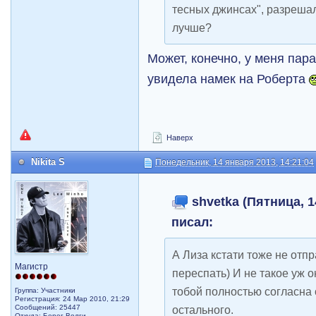
тесных джинсах", разрешал
лучше?
Может, конечно, у меня пара
увидела намек на Роберта
Наверх
Nikita S
Понедельник, 14 января 2013, 14:21:04
shvetka (Пятница, 1
писал:
А Лиза кстати тоже не отп
Магистр
переспать) И не такое уж о
тобой полностью согласна 
Группа: Участники
Регистрация: 24 Мар 2010, 21:29
Сообщений: 25447
остального.
Откуда: Берег Волги