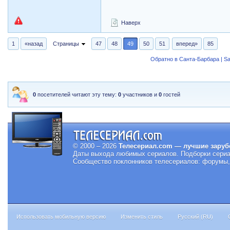
Наверх
1
«назад
Страницы
47
48
49
50
51
вперед»
85
Обратно в Санта-Барбара | Sa
0
посетителей читают эту тему:
0
участников и
0
гостей
© 2000 – 2026
Телесериал.com — лучшие заруб
Даты выхода любимых сериалов.
Подборки сериа
Сообщество поклонников телесериалов: форумы, 
Использовать мобильную версию
Изменить стиль
Русский (RU)