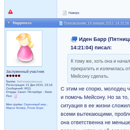
Наверх
Happiness
Понедельник, 14 января 2013, 14:35:56
Иден Барр (Пятница
14:21:04) писал:
К тому же, хоть она и нача
прекратить и излечилась о
Заслуженный участник
Мейсону сделать.
Группа:
Заблокированные
Регистрация: 21 Дек 2010, 23:16
С этим не спорю, молодец 
Сообщений: 9011
Откуда: Санкт- Петербург - Киев
и помочь Мейсону. Но за то,
Пол:
ситуация в ее жизни сложил
Мои группы:
Сиреневый мир
,
Марси Уолкер
,
Роско Борн
всеми вытекающими, пробле
она ответственна не меньше