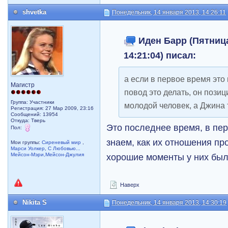
shvetka
Понедельник, 14 января 2013, 14:26:11
Иден Барр (Пятница
14:21:04) писал:
а если в первое время это 
Магистр
повод это делать, он позиц
Группа: Участники
молодой человек, а Джина 
Регистрация: 27 Мар 2009, 23:16
Сообщений: 13954
Откуда: Тверь
Это последнее время, в пе
Пол:
знаем, как их отношения пр
Мои группы:
Сиреневый мир
,
Марси Уолкер
,
С Любовью...
Мейсон-Мэри,Мейсон-Джулия
хорошие моменты у них бы
Наверх
Nikita S
Понедельник, 14 января 2013, 14:30:19