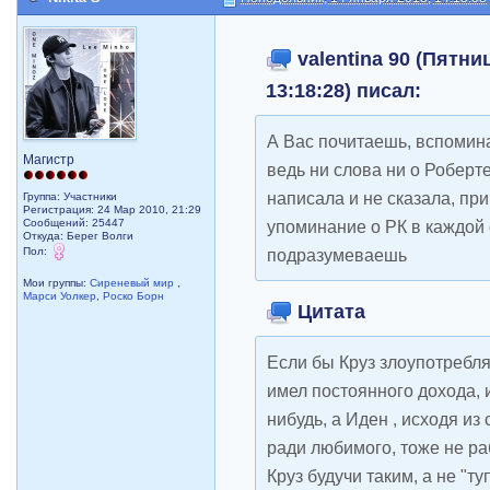
valentina 90 (Пятни
13:18:28) писал:
А Вас почитаешь, вспомина
Магистр
ведь ни слова ни о Роберте
написала и не сказала, при
Группа: Участники
Регистрация: 24 Мар 2010, 21:29
Сообщений: 25447
упоминание о РК в каждой
Откуда: Берег Волги
Пол:
подразумеваешь
Мои группы:
Сиреневый мир
,
Марси Уолкер
,
Роско Борн
Цитата
Если бы Круз злоупотребл
имел постоянного дохода, 
нибудь, а Иден , исходя из
ради любимого, тоже не ра
Круз будучи таким, а не "