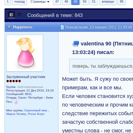
1
«назад
Страницы
47
48
49
50
51
вперед»
85
Сообщений в теме: 843
Happiness
Понедельник, 14 января 2013, 13:49:48
valentina 90 (Пятни
13:03:24) писал:
поверь, ты заблуждаешься
Заслуженный участник
Может быть. Я сужу по сво
примерам, как и все мы.
Группа:
Заблокированные
Регистрация: 21 Дек 2010, 23:16
Сообщений: 9011
Если человек становится ху
Откуда: Санкт- Петербург - Киев
Пол:
по человеческим и прочим ка
Мои группы:
Сиреневый мир
,
следствие пережитых событ
Марси Уолкер
,
Роско Борн
зачастую собственной слабо
уместны слова - не смог, не