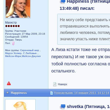
Happiness (Пятница,
13:49:48) писал:
Не могу себе представить 
Магистр
отправившихся выполнять 
Группа: Участники
любимого человека, потому
Регистрация: 27 Мар 2009, 23:16
Сообщений: 13954
значило упасть ниже плинт
Откуда: Тверь
Пол:
А Лиза кстати тоже не отпр
Мои группы:
Сиреневый мир
,
Марси Уолкер
,
С Любовью...
переспать) И не такое уж он
Мейсон-Мэри,Мейсон-Джулия
тобой полностью согласна 
остального.
Наверх
Happiness
Понедельник, 14 января 2013, 14:12:14
shvetka (Пятница, 1