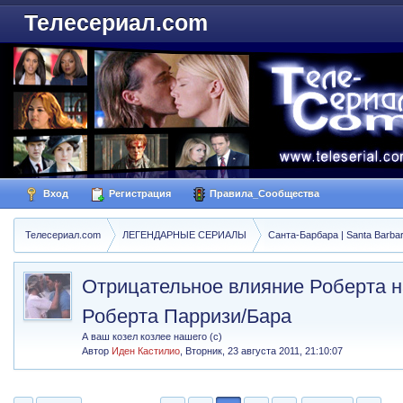
Телесериал.com
Вход
Регистрация
Правила_Сообщества
Телесериал.com
ЛЕГЕНДАРНЫЕ СЕРИАЛЫ
Санта-Барбара | Santa Barba
Отрицательное влияние Роберта н
Роберта Парризи/Бара
А ваш козел козлее нашего (с)
Автор
Иден Кастилио
,
Вторник, 23 августа 2011, 21:10:07