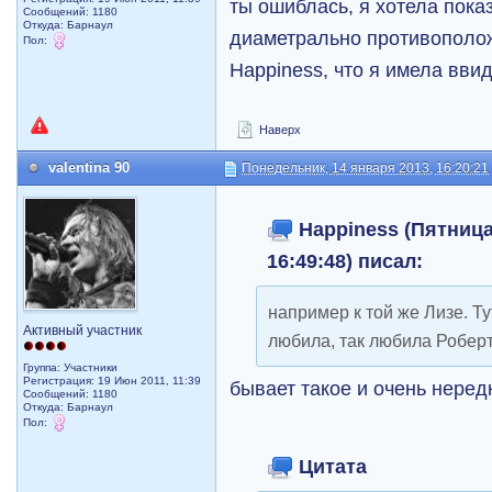
ты ошиблась, я хотела показ
Сообщений: 1180
Откуда: Барнаул
диаметрально противополож
Пол:
Happiness, что я имела вви
Наверх
valentina 90
Понедельник, 14 января 2013, 16:20:21
Happiness (Пятница,
16:49:48) писал:
например к той же Лизе. Ту
Активный участник
любила, так любила Роберта
Группа: Участники
Регистрация: 19 Июн 2011, 11:39
бывает такое и очень неред
Сообщений: 1180
Откуда: Барнаул
Пол:
Цитата