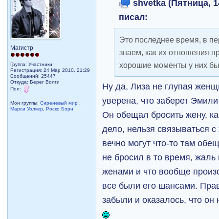
shvetka (Пятница, 1
писал:
Это последнее время, в п
Магистр
знаем, как их отношения п
хорошие моменты у них б
Группа: Участники
Регистрация: 24 Мар 2010, 21:29
Сообщений: 25447
Откуда: Берег Волги
Ну да, Лиза не глупая женщ
Пол:
уверена, что заберет Эмили 
Мои группы:
Сиреневый мир
,
Марси Уолкер
,
Роско Борн
Он обещал бросить жену, ка
дело, нельзя связываться 
вечно могут что-то там обе
не бросил в то время, жаль
женами и что вообще произо
все были его шансами. Пра
забыли и оказалось, что он