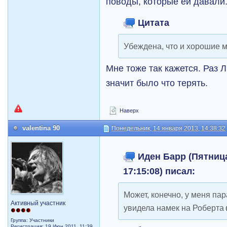
поводы, которые ей давали
Цитата
Убеждена, что и хорошие 
Мне тоже так кажется. Раз Л
значит было что терять.
Наверх
valentina 90
Понедельник, 14 января 2013, 14:38:32
Иден Барр (Пятница
17:15:08) писал:
Может, конечно, у меня пар
Активный участник
увидела намек на Роберта
Группа: Участники
Регистрация: 19 Июн 2011, 11:39