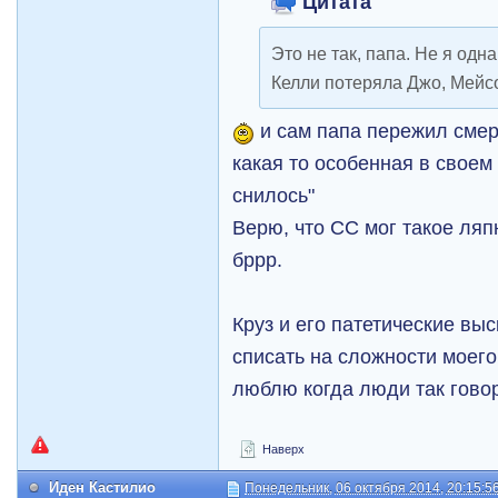
Цитата
Это не так, папа. Не я од
Келли потеряла Джо, Мейс
и сам папа пережил смер
какая то особенная в своем
снилось"
Верю, что СС мог такое ляпн
бррр.
Круз и его патетические в
списать на сложности моего
люблю когда люди так говор
Наверх
Иден Кастилио
Понедельник, 06 октября 2014, 20:15:5