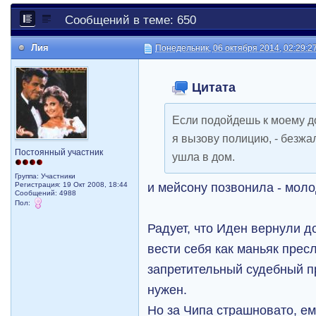
Сообщений в теме: 650
Лия
Понедельник, 06 октября 2014, 02:29:2
Цитата
Если подойдешь к моему до
я вызову полицию, - безжа
Постоянный участник
ушла в дом.
Группа: Участники
и мейсону позвонила - моло
Регистрация: 19 Окт 2008, 18:44
Сообщений: 4988
Пол:
Радует, что Иден вернули д
вести себя как маньяк прес
запретительный судебный п
нужен.
Но за Чипа страшновато, ем