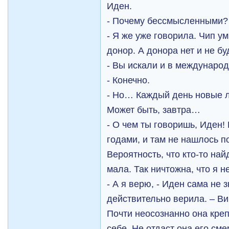
Иден.
- Почему бессмысленными?
- Я же уже говорила. Чип ум
донор. А донора нет и не бу
- Вы искали и в междунаро
- Конечно.
- Но… Каждый день новые 
Может быть, завтра…
- О чем ты говоришь, Иден
годами, и там не нашлось 
Вероятность, что кто-то най
мала. Так ничтожна, что я н
- А я верю, - Иден сама не 
действительно верила. – Ви
Почти неосознанно она кре
себе. Не отдаст она его смер