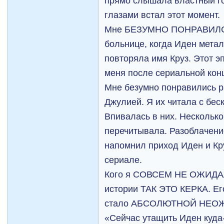
прямо слышала властный го
глазами встал этот момент.
Мне БЕЗУМНО ПОНРАВИЛСЯ
больнице, когда Иден метал
повторяла имя Круз. Этот э
меня после сериальной кон
Мне безумно понравились р
Джулией. Я их читала с бе
Впивалась в них. Нескольк
перечитывала. Разоблачени
напомнил приход Иден и Кру
сериале.
Кого я СОВСЕМ НЕ ОЖИДА
истории ТАК ЭТО КЕРКА. Ег
стало АБСОЛЮТНОЙ НЕО
«Сейчас утащить Иден куда-