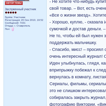
- Не хотите что-нибудь купи
АВТОР ТЕМЫ
свой товар. – Вот, есть оче
Заслуженный участник
«Все о жизни звезд». Хотит
Группа: Участники
Регистрация: 20 Сен 2010, 19:52
- Хорошо, куплю, - сказала
Сообщений: 7431
Откуда: г. Ставрополь
сумочкой и достав деньги. –
Пол:
Не то, чтобы ей был нужен 
поддержать мальчишку.
- Спасибо, мисс! – просиял 
очень интересный журнал! 
Иден улыбнулась, глядя, к
вприпрыжку побежал к сле
вернулась в комнату, листая
Сериалы, фильмы, сериалы
это не слишком интересова
собиралась закрыть журнал,
фотографию Виктории. «Вик