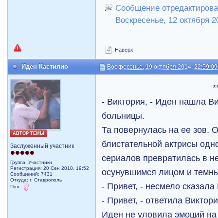
Сообщение отредактирова
Воскресенье, 12 октября 2
Наверх
Иден Кастилио
Воскресенье, 19 октября 2014, 22:59:09
*
- Виктория, - Иден нашла В
больницы.
Та повернулась на ее зов. 
АВТОР ТЕМЫ
блистательной актрисы одн
Заслуженный участник
сериалов превратилась в н
Группа: Участники
Регистрация: 20 Сен 2010, 19:52
осунувшимся лицом и темны
Сообщений: 7431
Откуда: г. Ставрополь
- Привет, - несмело сказала
Пол:
- Привет, - ответила Виктори
Иден не уловила эмоций на 