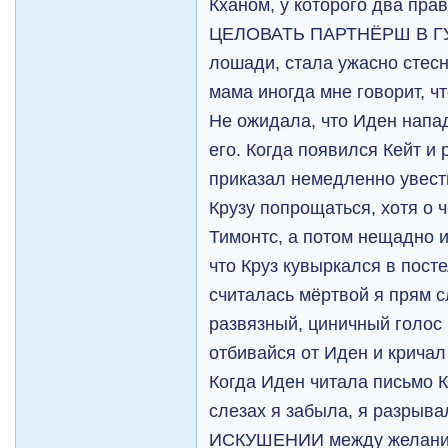
Кханом, у которого два пр
ЦЕЛОВАТЬ ПАРТНЁРШ В ГУБ
лошади, стала ужасно стес
мама иногда мне говорит, ч
Не ожидала, что Иден напад
его. Когда появился Кейт и
приказал немедленно увест
Крузу попрощаться, хотя о ч
Тимонтс, а потом нещадно и
что Круз кувыркался в пост
считалась мёртвой я прям 
развязный, циничный голос 
отбивайся от Иден и кричал
Когда Иден читала письмо К
слезах я забыла, я разры
ИСКУШЕНИИ между желание