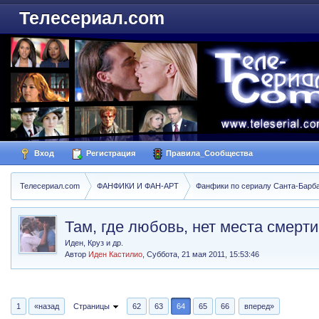
Телесериал.com
Вход
Регистрация
Правила_Сообщества
Телесериал.com
ФАНФИКИ И ФАН-АРТ
Фанфики по сериалу Санта-Барбара
Там, где любовь, нет места смерти
Иден, Круз и др.
Автор
Иден Кастилио
,
Суббота, 21 мая 2011, 15:53:46
1
«назад
Страницы
62
63
64
65
66
вперед»