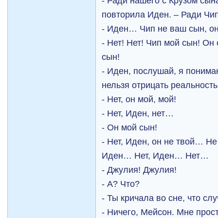
- Ради нашего с Крузом сына
повторила Иден. – Ради Чи
- Иден… Чип не ваш сын, о
- Нет! Нет! Чип мой сын! Он
сын!
- Иден, послушай, я понимаю
нельзя отрицать реальност
- Нет, он мой, мой!
- Нет, Иден, нет…
- Он мой сын!
- Нет, Иден, он не твой… Н
Иден… Нет, Иден… Нет…
- Джулия! Джулия!
- А? Что?
- Ты кричала во сне, что сл
- Ничего, Мейсон. Мне про