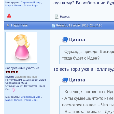
лучшему? Во избежании бу
Мои группы:
Сиреневый мир
,
Марси Уолкер
,
Роско Борн
Наверх
Happiness
Четверг, 12 июля 2012, 23:57:16
Цитата
- Однажды приедет Виктори
тогда будет с Иден?
Заслуженный участник
То есть Тори уже в Голливу
Группа:
Заблокированные
Цитата
Регистрация: 21 Дек 2010, 23:16
Сообщений: 9011
Откуда: Санкт- Петербург - Киев
Пол:
- Хочешь, я поговорю с Ид
Мои группы:
Сиреневый мир
,
- А ты сумеешь что-то изм
Марси Уолкер
,
Роско Борн
посмотрел на нее. – Что т
- Я… я пока не знаю, - Джу