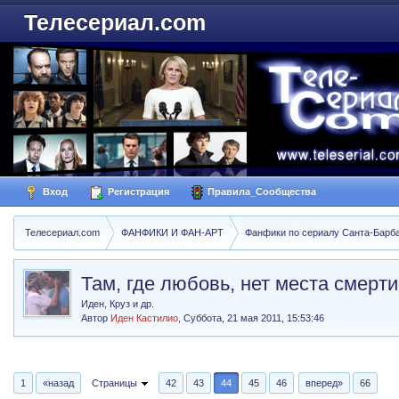
Телесериал.com
Вход
Регистрация
Правила_Сообщества
Телесериал.com
ФАНФИКИ И ФАН-АРТ
Фанфики по сериалу Санта-Барбара
Там, где любовь, нет места смерти
Иден, Круз и др.
Автор
Иден Кастилио
,
Суббота, 21 мая 2011, 15:53:46
1
«назад
Страницы
42
43
44
45
46
вперед»
66