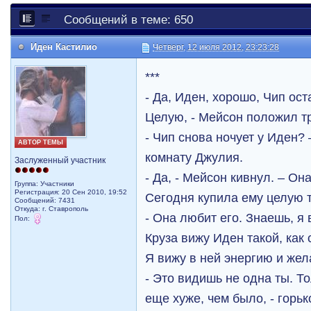
Сообщений в теме: 650
Иден Кастилио
Четверг, 12 июля 2012, 23:23:28
***
- Да, Иден, хорошо, Чип ост
Целую, - Мейсон положил тр
- Чип снова ночует у Иден?
АВТОР ТЕМЫ
комнату Джулия.
Заслуженный участник
- Да, - Мейсон кивнул. – Он
Группа: Участники
Регистрация: 20 Сен 2010, 19:52
Сегодня купила ему целую
Сообщений: 7431
Откуда: г. Ставрополь
- Она любит его. Знаешь, я
Пол:
Круза вижу Иден такой, как
Я вижу в ней энергию и же
- Это видишь не одна ты. То
еще хуже, чем было, - горьк