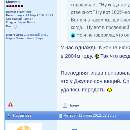
Магистр
спрашивает: "Ну когда же у
отвечают: " Ну вот 100%-но
Группа: Участники
Регистрация: 24 Мар 2010, 21:29
Сообщений: 25447
Вот и я в таком же, шутлив
Откуда: Берег Волги
Пол:
когда... Ну вот в последне
Но я не говорила, что он
Мои группы:
Сиреневый мир
,
Марси Уолкер
,
Роско Борн
У нас однажды в конце июн
в 2004м году.
Так что вез
Последняя глава понравила
что у Джулии сон вещий. С
удалось передать.
Наверх
Happiness
Четверг, 12 июля 2012, 23:35:59