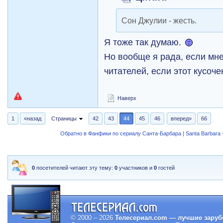
Сон Джулии - жесть.
Я тоже так думаю.
Но вообще я рада, если мне
читателей, если этот кусоч
Наверх
1
«назад
Страницы
42
43
44
45
46
вперед»
66
Обратно в Фанфики по сериалу Санта-Барбара | Santa Barbara -
0
посетителей читают эту тему:
0
участников и
0
гостей
© 2000 – 2026
Телесериал.com — лучшие заруб