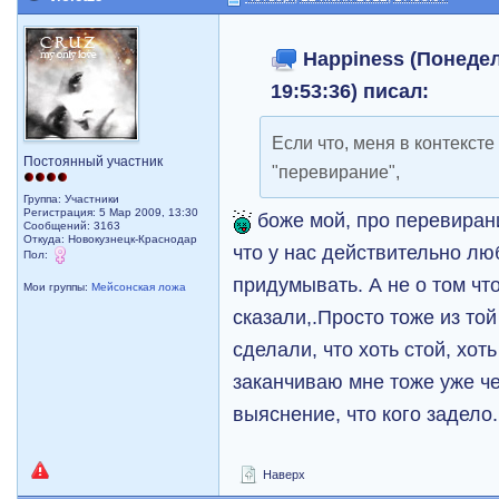
Happiness (Понедел
19:53:36) писал:
Если что, меня в контекст
Постоянный участник
"перевирание",
Группа: Участники
Регистрация: 5 Мар 2009, 13:30
боже мой, про перевиран
Сообщений: 3163
Откуда: Новокузнецк-Краснодар
что у нас действительно лю
Пол:
придумывать. А не о том чт
Мои группы:
Мейсонская ложа
сказали,.Просто тоже из то
сделали, что хоть стой, хот
заканчиваю мне тоже уже че
выяснение, что кого задело
Наверх