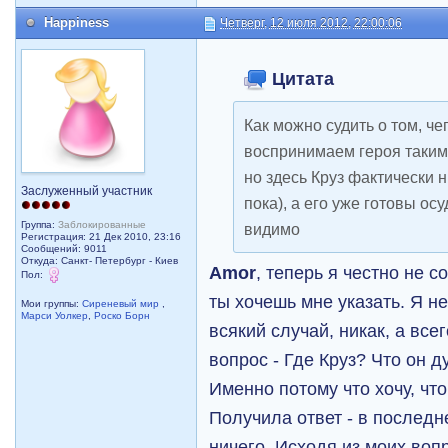
Happiness
Четверг, 12 июля 2012, 22:00:06
Цитата
Как можно судить о том, че
воспринимаем героя таким,
но здесь Круз фактически н
Заслуженный участник
пока), а его уже готовы осу
Группа:
Заблокированные
видимо
Регистрация: 21 Дек 2010, 23:16
Сообщений: 9011
Откуда: Санкт- Петербург - Киев
Amor
, теперь я честно не 
Пол:
ты хочешь мне указать. Я не
Мои группы:
Сиреневый мир
,
Марси Уолкер
,
Роско Борн
всякий случай, никак, а все
вопрос - Где Круз? Что он д
Именно потому что хочу, чт
Получила ответ - в последн
ничего. Исходя из моих воп