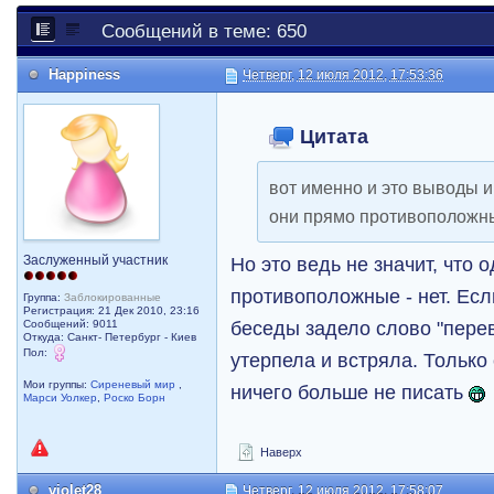
Сообщений в теме: 650
Happiness
Четверг, 12 июля 2012, 17:53:36
Цитата
вот именно и это выводы и
они прямо противоположн
Заслуженный участник
Но это ведь не значит, что
противоположные - нет. Если
Группа:
Заблокированные
Регистрация: 21 Дек 2010, 23:16
беседы задело слово "перев
Сообщений: 9011
Откуда: Санкт- Петербург - Киев
Пол:
утерпела и встряла. Только
Мои группы:
Сиреневый мир
,
ничего больше не писать
Марси Уолкер
,
Роско Борн
Наверх
violet28
Четверг, 12 июля 2012, 17:58:07