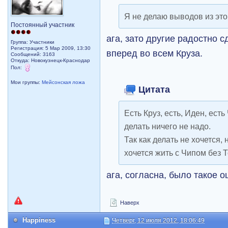
Я не делаю выводов из эт
Постоянный участник
ага, зато другие радостно с
Группа: Участники
Регистрация: 5 Мар 2009, 13:30
вперед во всем Круза.
Сообщений: 3163
Откуда: Новокузнецк-Краснодар
Пол:
Мои группы:
Мейсонская ложа
Цитата
Есть Круз, есть, Иден, есть
делать ничего не надо.
Так как делать не хочется, 
хочется жить с Чипом без Т
ага, согласна, было такое
Наверх
Happiness
Четверг, 12 июля 2012, 18:06:49