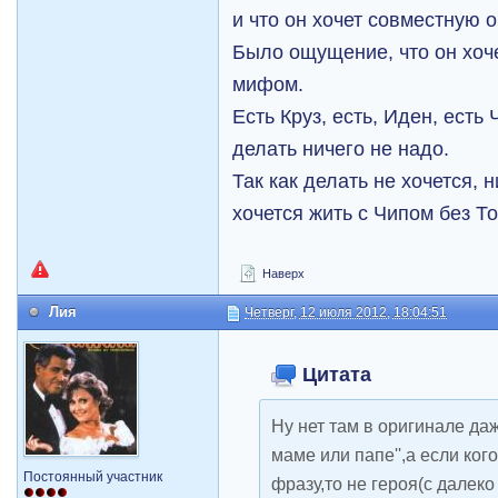
и что он хочет совместную 
Было ощущение, что он хоче
мифом.
Есть Круз, есть, Иден, есть 
делать ничего не надо.
Так как делать не хочется, н
хочется жить с Чипом без То
Наверх
Лия
Четверг, 12 июля 2012, 18:04:51
Цитата
Ну нет там в оригинале даж
маме или папе'',а если кого
Постоянный участник
фразу,то не героя(с далек