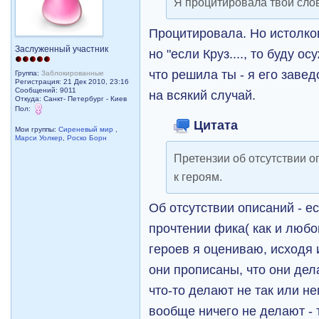
Я процитировала твои слов
Процитировала. Но истолков
Заслуженный участник
но "если Круз...., то буду ос
что решила ты - я его заве
Группа:
Заблокированные
Регистрация: 21 Дек 2010, 23:16
Сообщений: 9011
на всякий случай.
Откуда: Санкт- Петербург - Киев
Пол:
Цитата
Мои группы:
Сиреневый мир
,
Марси Уолкер
,
Роско Борн
Претензии об отсутствии оп
к героям.
Об отсутствии описаний - ес
прочтении фика( как и любо
героев я оцениваю, исходя и
они прописаны, что они дел
что-то делают не так или н
вообще ничего не делают - 