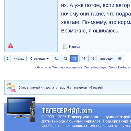
их. А уже потом, если автор
почему они такие, что подр
хватает. По-моему, это нор
Возможно, я ошибаюсь.
Наверх
1
«назад
Страницы
41
42
43
44
45
вперед»
66
Обратно в Фанфики по сериалу Санта-Барбара | Santa Barbara -
0
посетителей читают эту тему:
0
участников и
0
гостей
© 2000 – 2026
Телесериал.com — лучшие заруб
Даты выхода любимых сериалов.
Подборки сериа
Сообщество поклонников телесериалов: форумы, 