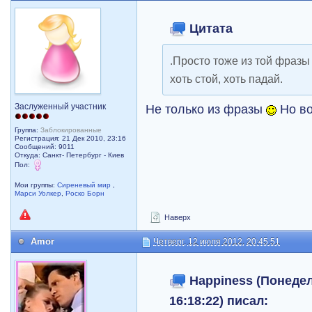
Цитата
.Просто тоже из той фразы
хоть стой, хоть падай.
Заслуженный участник
Не только из фразы
Но во
Группа:
Заблокированные
Регистрация: 21 Дек 2010, 23:16
Сообщений: 9011
Откуда: Санкт- Петербург - Киев
Пол:
Мои группы:
Сиреневый мир
,
Марси Уолкер
,
Роско Борн
Наверх
Amor
Четверг, 12 июля 2012, 20:45:51
Happiness (Понедел
16:18:22) писал: