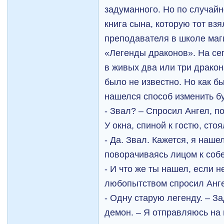
задуманного. Но по случайн
книга сына, которую тот взя
преподавателя в школе маг
«Легенды драконов». На се
в живых два или три драко
было не известно. Но как бы
нашелся способ изменить б
- Звал? – Спросил Ангел, п
У окна, спиной к гостю, сто
- Да. Звал. Кажется, я наше
поворачиваясь лицом к собе
- И что же ты нашел, если н
любопытством спросил Анг
- Одну старую легенду. – З
демон. – Я отправляюсь на 