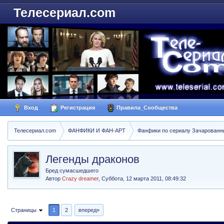
Телесериал.com
Вход
Регистрация
Правила_Сообщества
Телесериал.com
ФАНФИКИ И ФАН-АРТ
Фанфики по сериалу Зачарованные
Легенды драконов
Бред сумасшедшего
Автор
Crazy dreamer
,
Суббота, 12 марта 2011, 08:49:32
Страницы
1
2
вперед»