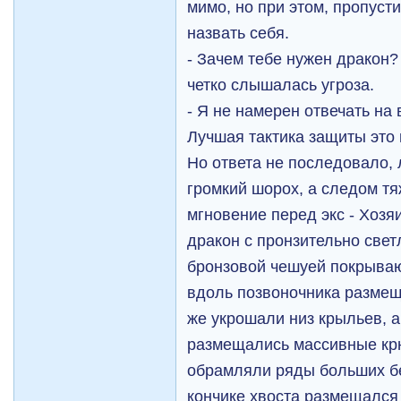
мимо, но при этом, пропуст
назвать себя.
- Зачем тебе нужен дракон?
четко слышалась угроза.
- Я не намерен отвечать на 
Лучшая тактика защиты это
Но ответа не последовало,
громкий шорох, а следом т
мгновение перед экс - Хоз
дракон с пронзительно свет
бронзовой чешуей покрываю
вдоль позвоночника размещ
же укрошали низ крыльев, а 
размещались массивные крю
обрамляли ряды больших бе
кончике хвоста размещался