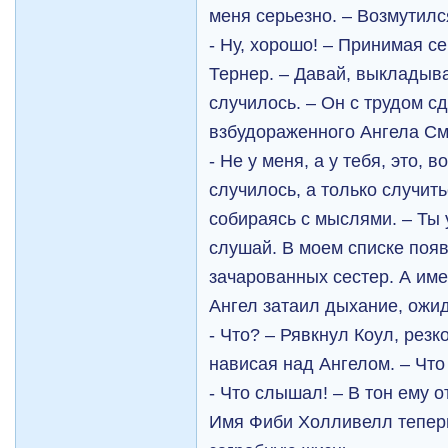
меня серьезно. – Возмутилс
- Ну, хорошо! – Принимая с
Тернер. – Давай, выкладыва
случилось. – Он с трудом с
взбудораженного Ангела См
- Не у меня, а у тебя, это, 
случилось, а только случит
собираясь с мыслями. – Ты
слушай. В моем списке поя
зачарованных сестер. А им
Ангел затаил дыхание, ожид
- Что? – Рявкнул Коул, резк
нависая над Ангелом. – Что
- Что слышал! – В тон ему о
Имя Фиби Холливелл теперь