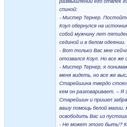
размышлений его отвлек го
спиной:
- Мистер Тернер. Постойт
Коул обернулся на источник
собой мужчину лет пятиде
сединой и в белом одеянии.
- Вот только Вас мне сейча
отозвался Коул. Но все же
- Мистер Тернер, я понима
меня видеть, но все же вы
Старейшина твердо стоял н
кем он разговаривает. – Я
Старейшин и пришел забра
вашу помощь белой магии,
освободить Вас из пустоши
- Не может этого быть!? К