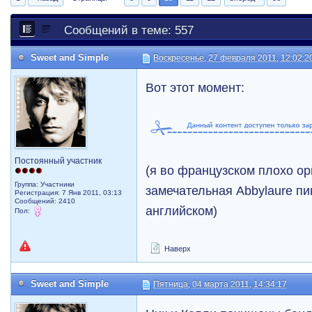
Сообщений в теме: 557
Sweet and Simple
Воскресенье, 27 февраля 2011, 12:02:2
Вот этот момент:
Постоянный участник
(я во французском плохо ор
Группа: Участники
замечательная Abbylaure пи
Регистрация: 7 Янв 2011, 03:13
Сообщений: 2410
английском)
Пол:
Наверх
Sweet and Simple
Пятница, 04 марта 2011, 14:34:17