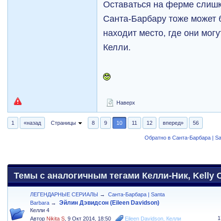
Оставаться на ферме слишк
Санта-Барбару тоже может 
находит место, где они могу
Келли.
Наверх
1
«назад
Страницы
8
9
10
11
12
вперед»
56
Обратно в Санта-Барбара | Sa
Темы с аналогичным тегами Келли-Ник, Kelly Ca
ЛЕГЕНДАРНЫЕ СЕРИАЛЫ
→
Санта-Барбара | Santa
Эйлин Дэвидсон (Eileen Davidson)
Barbara
→
Келли 4
1
Автор
Nikita S
,
9 Окт 2014, 18:50
Eileen Davidson
,
Келли