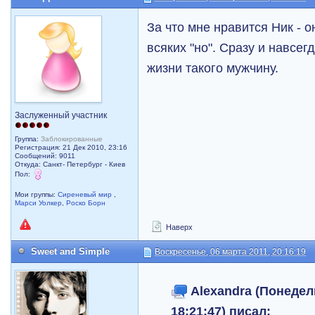
За что мне нравится Ник - 
всяких "но". Сразу и навсег
жизни такого мужчину.
Заслуженный участник
Группа:
Заблокированные
Регистрация: 21 Дек 2010, 23:16
Сообщений: 9011
Откуда: Санкт- Петербург - Киев
Пол:
Мои группы:
Сиреневый мир
,
Марси Уолкер
,
Роско Борн
Наверх
Sweet and Simple
Воскресенье, 06 марта 2011, 20:16:19
Alexandra (Понедель
18:21:47) писал: