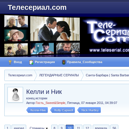
Телесериал.com
Вход
Регистрация
Правила_Сообщества
Телесериал.com
ЛЕГЕНДАРНЫЕ СЕРИАЛЫ
Санта-Барбара | Santa Barba
Келли и Ник
конец истории
Автор
Гость_Sweet&Simple
,
Пятница, 07 января 2011, 04:39:07
Келли-Ник
Kelly Capwell
Nick Hartley
1
«назад
Страницы
8
9
10
11
12
вперед»
56