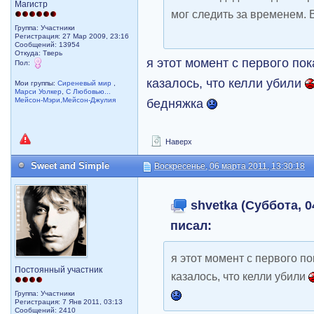
Магистр
мог следить за временем. 
Группа: Участники
Регистрация: 27 Мар 2009, 23:16
Сообщений: 13954
Откуда: Тверь
я этот момент с первого по
Пол:
казалось, что келли убили
Мои группы:
Сиреневый мир
,
Марси Уолкер
,
С Любовью...
Мейсон-Мэри,Мейсон-Джулия
бедняжка
Наверх
Sweet and Simple
Воскресенье, 06 марта 2011, 13:30:18
shvetka (Суббота, 0
писал:
я этот момент с первого п
Постоянный участник
казалось, что келли убили
Группа: Участники
Регистрация: 7 Янв 2011, 03:13
Сообщений: 2410