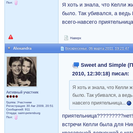
Пол:
Я хоть и знала, что Келли 
было. Так убивался, а ведь
всего-навсего приятельница
Наверх
Alexandra
Воскресенье, 06 марта 2011, 19:21:47
Sweet and Simple (
2010, 12:30:18) писал:
Я хоть и знала, что Келли 
Активный участник
было. Так убивался, а ведь
навсего приятельница...
Группа: Участники
Регистрация: 30 Авг 2009, 20:51
Сообщений: 911
Откуда: saint-petersburg
приятельница?????????нет!
Пол:
встречи Келли была для Ни
красавецей-девчонкой,с кот