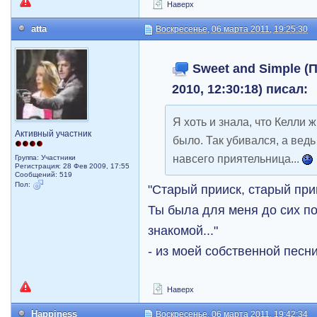
Наверх
atta
Воскресенье, 06 марта 2011, 19:25:30
Sweet and Simple (
2010, 12:30:18) писал:
Я хоть и знала, что Келли 
Активный участник
было. Так убивался, а ведь
навсего приятельница...
Группа: Участники
Регистрация: 28 Фев 2009, 17:55
Сообщений: 519
Пол:
"Старый прииск, старый прии
Ты была для меня до сих п
знакомой..."
- из моей собственной песн
Наверх
Happiness
Воскресенье, 06 марта 2011, 19:42:34