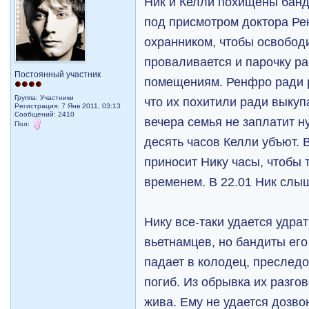
Ник и Келли похищены банд
под присмотром доктора Ре
охранником, чтобы освободи
проваливается и парочку р
Постоянный участник
помещениям. Ренфро ради р
Группа: Участники
что их похитили ради выкупа
Регистрация: 7 Янв 2011, 03:13
Сообщений: 2410
вечера семья не заплатит н
Пол:
десять часов Келли убъют.
приносит Нику часы, чтобы 
временем. В 22.01 Ник слы
Нику все-таки удается удра
вьетнамцев, но бандиты его
падает в колодец, преследо
погиб. Из обрывка их разгов
жива. Ему не удается дозво