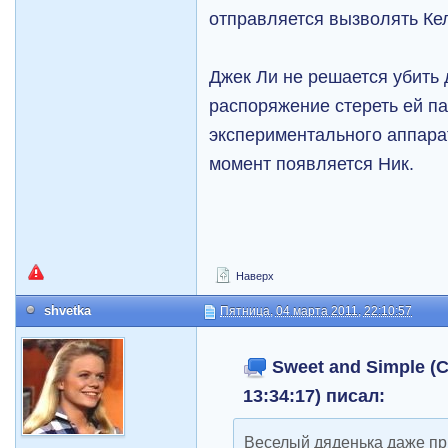
отправляется вызволять Ке
Джек Ли не решается убить 
распоряжение стереть ей п
экспериментального аппара
момент появляется Ник.
Наверх
shvetka
Пятница, 04 марта 2011, 22:10:57
Sweet and Simple (С
13:34:17) писал:
Веселый дяденька даже при