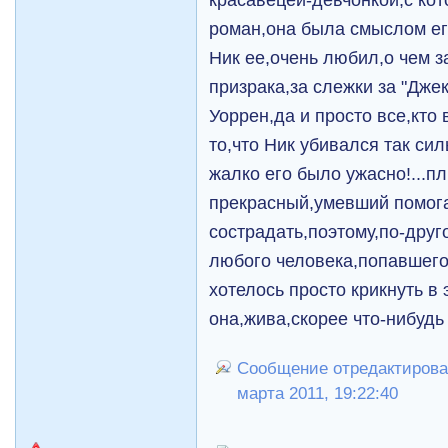
роман,она была смыслом ег
Ник ее,очень любил,о чем з
призрака,за слежки за "Дже
Уоррен,да и просто все,кто 
то,что Ник убивался так сил
жалко его было ужасно!...п
прекрасный,умевший помога
сострадать,поэтому,по-друг
любого человека,попавшего
хотелось просто крикнуть в
она,жива,скорее что-нибуд
Сообщение отредактировал
марта 2011, 19:22:40