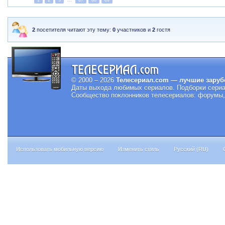
1
2
3
...
67
68
69
2
посетителя читают эту тему:
0
участников и
2
гостя
© 2000 – 2026
Телесериал.com — лучшие заруб
Даты выхода любимых сериалов.
Подборки сериа
Сообщество поклонников телесериалов: форумы, 
Использовать мобильную версию
Изменить стиль
Русский (RU)