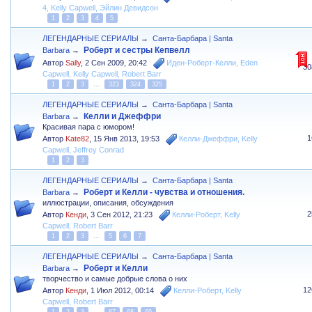
4
,
Kelly Capwell
,
Эйлин Девидсон
1
2
3
4
5
ЛЕГЕНДАРНЫЕ СЕРИАЛЫ
→
Санта-Барбара | Santa
Роберт и сестры Кепвелл
Barbara
→
Автор
Sally
,
2 Сен 2009, 20:42
Иден-Роберт-Келли
,
Eden
30
Capwell
,
Kelly Capwell
,
Robert Barr
1
2
3
...
323
324
325
ЛЕГЕНДАРНЫЕ СЕРИАЛЫ
→
Санта-Барбара | Santa
Келли и Джеффри
Barbara
→
Красивая пара с юмором!
1
Автор
Kate82
,
15 Янв 2013, 19:53
Келли-Джеффри
,
Kelly
Capwell
,
Jeffrey Conrad
1
2
3
ЛЕГЕНДАРНЫЕ СЕРИАЛЫ
→
Санта-Барбара | Santa
Роберт и Келли - чувства и отношения.
Barbara
→
иллюстрации, описания, обсуждения
2
Автор
Кенди
,
3 Сен 2012, 21:23
Келли-Роберт
,
Kelly
Capwell
,
Robert Barr
1
2
3
...
5
6
7
ЛЕГЕНДАРНЫЕ СЕРИАЛЫ
→
Санта-Барбара | Santa
Роберт и Келли
Barbara
→
творчество и самые добрые слова о них
12
Автор
Кенди
,
1 Июл 2012, 00:14
Келли-Роберт
,
Kelly
Capwell
,
Robert Barr