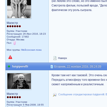
(не люблю это слово, но это именно бы
Смотрела фильм, польский вроде, "Дело
фактически эту роль сыграла.
Магистр
Группа: Участники
Регистрация: 26 Июл 2016, 18:23
Сообщений: 17482
Откуда: Москва
Пол:
Мои группы:
Мейсонская ложа
Наверх
luigiperelli
Вторник, 22 ноября 2016, 09:24:09
Крови там нет как таковой. Это очень 
Передать атмосферу того времени без 
сюжет напряжённым и реалистичным.
Магистр
Сообщение отредактировал luigiperelli: 
Группа: Участники
Регистрация: 5 Янв 2008, 19:55