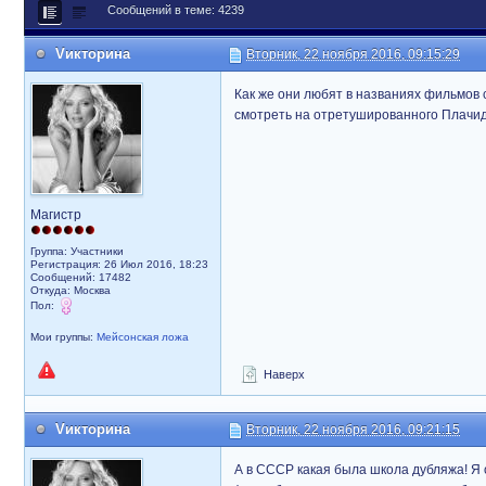
Сообщений в теме: 4239
Vикторина
Вторник, 22 ноября 2016, 09:15:29
Как же они любят в названиях фильмов 
смотреть на отретушированного Плачидо.
Магистр
Группа: Участники
Регистрация: 26 Июл 2016, 18:23
Сообщений: 17482
Откуда: Москва
Пол:
Мои группы:
Мейсонская ложа
Наверх
Vикторина
Вторник, 22 ноября 2016, 09:21:15
А в СССР какая была школа дубляжа! Я 