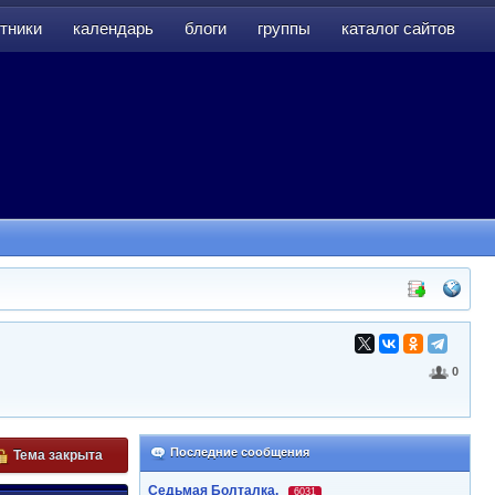
тники
календарь
блоги
группы
каталог сайтов
тники
календарь
блоги
группы
каталог сайтов
0
Последние сообщения
Тема закрыта
Седьмая Болталка.
6031