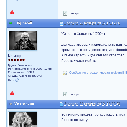
Наверх
luigiperelli
Вторник, 22 ноября 2016, 15:12:08
"Страсти Христовы" (2004)
Два часа зверских издевательств над чел
Кроме жестокости, зверства, угнетённой
А какие страсти и где они эти страсти?
Магистр
Просто ужас какой-то.
Группа: Участники
Регистрация: 5 Янв 2008, 19:55
Сообщений: 32314
Сообщение отредактировал luigiperelli: 
Откуда: Санкт-Петербург
Пол:
Наверх
Vикторина
Вторник, 22 ноября 2016, 17:00:49
Вот многие писали про жестокость, поэт
Просто не смогу.