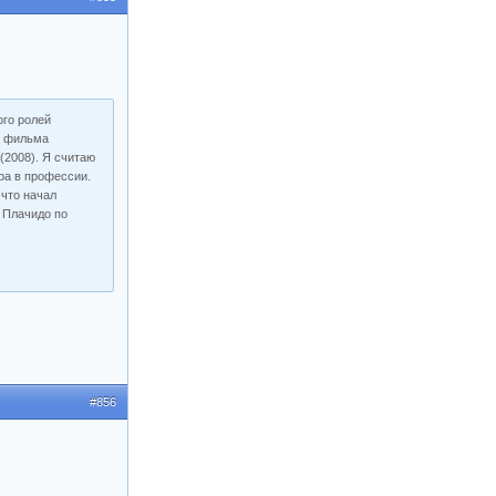
ого ролей
з фильма
(2008). Я считаю
ёра в профессии.
 что начал
а Плачидо по
#856