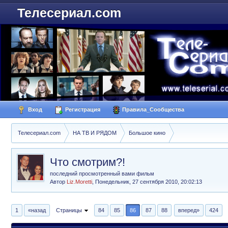
Телесериал.com
Вход
Регистрация
Правила_Сообщества
Телесериал.com
НА ТВ И РЯДОМ
Большое кино
Что смотрим?!
последний просмотренный вами фильм
Автор
Liz.Moretti
,
Понедельник, 27 сентября 2010, 20:02:13
1
«назад
Страницы
84
85
86
87
88
вперед»
424