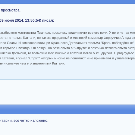
е просмотра.
 09 июня 2014, 13:50:54) писал:
 актёрского мастерства Плачидо, поскольку видел почти все его роли. У него не так мн
есть не только Каттани, но так же продажный и жестокий комиссар Ферруччио Анеда и
келе Соави. И комиссар полиции Франческо Доглиани из фильма "Кровь побеждённых" 
в карьере Плачидо. Он создан на базе опыта в "Спруте" и почти 40 летнего опыта акт
нческо Доглиани, то возможно моё мнение о Каттани могло быть другим. Я рад судьбе
 Каттани, я узнал "Спрут" который многие не понимают и не принимают и узнал актёр
че и сильнее чем его знаменитый Каттани.
нтарий, все четко изложено.