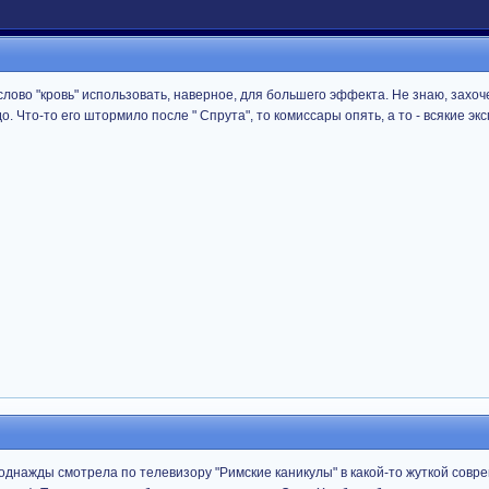
слово "кровь" использовать, наверное, для большего эффекта. Не знаю, захоч
 Что-то его штормило после " Спрута", то комиссары опять, а то - всякие эк
однажды смотрела по телевизору "Римские каникулы" в какой-то жуткой совр