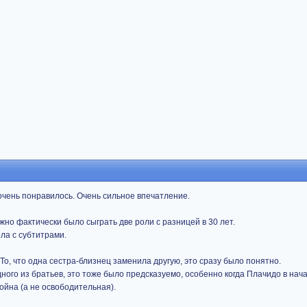
очень понравилось. Очень сильное впечатление.
жно фактически было сыграть две роли с разницей в 30 лет.
ела с субтитрами.
 То, что одна сестра-близнец заменила другую, это сразу было понятно.
дного из братьев, это тоже было предсказуемо, особенно когда Плачидо в на
ойна (а не освободительная).