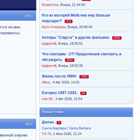
Ekatterrina
,
Вчера, 21:44:03
Кто из матерей Мейсона ему больше
#851
подходит?
212
ется ли мне
Катя Очкарева
,
Вчера, 20:08:45
сперименты.
Актеры "Спрута" в других фильмах
2532
luigiperelli
,
Вчера, 18:05:51
Что смотрим - 2?! Продолжаем смотреть и
обсуждать
3641
luigiperelli
,
Вчера, 18:03:35
Жизнь после ЛФН!
7363
Ailina
,
4 Авг 2026, 14:25
Europeo 1987-1992.
16
eda-88
,
3 Авг 2026, 21:54
Новые темы
Дилан .
6
#852
Санта-Барбара | Santa Barbara
ТА-76
, 1 Июл 2026, 21:24
еменной озвучке