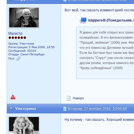
Вот мой, так сказать комментарий посл
luigiperelli (Понедельник,
Я давно для себя открыл все грани
Магистр
полицейских. В его фильмографии 
"Прощай, любимая" (2006) реж. Ми
Группа: Участники
Регистрация: 5 Янв 2008, 19:55
что его комиссар Доглиани лучший 
Сообщений: 32314
Если бы Каттани был таким как Фра
Откуда: Санкт-Петербург
смотреть "Спрут" уже после смерти
Пол:
другим ролям, которые намного яр
"Кровь побеждённых" (2008)
Наверх
Vикторина
Вторник, 22 ноября 2016, 10:04:44
Ну почему - так сказать. Хороший комме