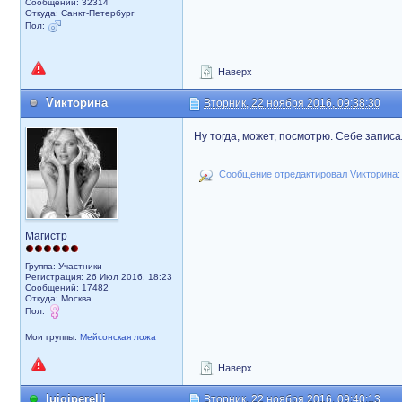
Сообщений: 32314
Откуда: Санкт-Петербург
Пол:
Наверх
Vикторина
Вторник, 22 ноября 2016, 09:38:30
Ну тогда, может, посмотрю. Себе записа
Сообщение отредактировал Vикторина: В
Магистр
Группа: Участники
Регистрация: 26 Июл 2016, 18:23
Сообщений: 17482
Откуда: Москва
Пол:
Мои группы:
Мейсонская ложа
Наверх
luigiperelli
Вторник, 22 ноября 2016, 09:40:13