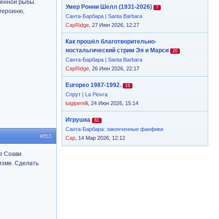
женной рыбы.
Умер Ронни Шелл (1931-2026)
7
 героиню,
Санта-Барбара | Santa Barbara
CapRidge
, 27 Июн 2026, 12:27
Как прошёл благотворительно-
ностальгический стрим Эя и Марси
20
Санта-Барбара | Santa Barbara
CapRidge
, 26 Июн 2026, 22:17
Europeo 1987-1992.
16
Спрут | La Piovra
luigiperelli
, 24 Июн 2026, 15:14
Игрушка
61
Санта-Барбара: законченные фанфики
#853
Cap
, 14 Мар 2026, 12:12
е Соави.
изме. Сделать