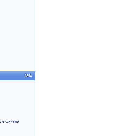
#860
чале фильма