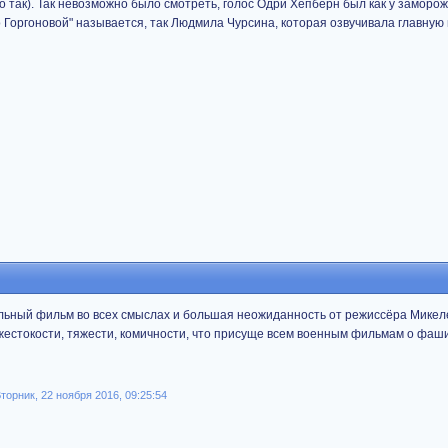
ло так). Так невозможно было смотреть, голос Одри Хепберн был как у заморо
 Горгоновой" называется, так Людмила Чурсина, которая озвучивала главную
сильный фильм во всех смыслах и большая неожиданность от режиссёра Микел
жестокости, тяжести, комичности, что присуще всем военным фильмам о фаш
Вторник, 22 ноября 2016, 09:25:54