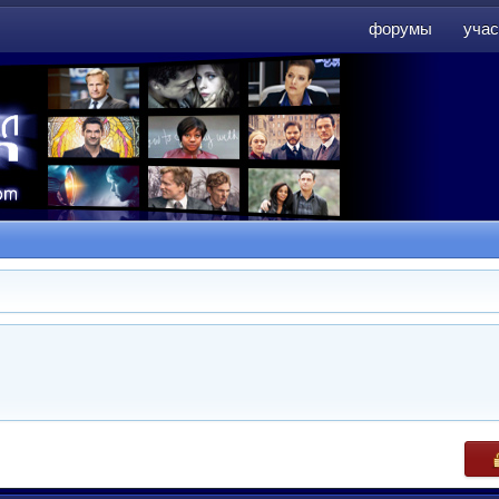
форумы
учас
форумы
учас