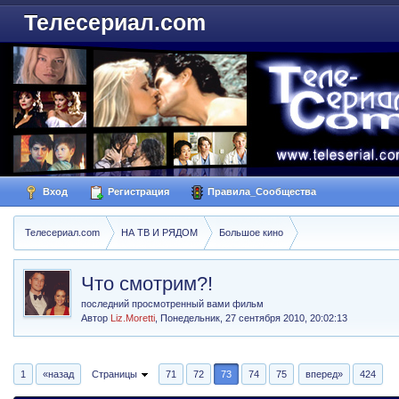
Телесериал.com
Вход
Регистрация
Правила_Сообщества
Телесериал.com
НА ТВ И РЯДОМ
Большое кино
Что смотрим?!
последний просмотренный вами фильм
Автор
Liz.Moretti
,
Понедельник, 27 сентября 2010, 20:02:13
1
«назад
Страницы
71
72
73
74
75
вперед»
424