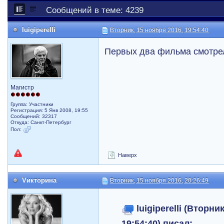
Сообщений в теме: 4239
luigiperelli
Вторник, 15 ноября 2016, 19:54:40
Первых два фильма смотрел
Магистр
Группа: Участники
Регистрация: 5 Янв 2008, 19:55
Сообщений: 32317
Откуда: Санкт-Петербург
Пол:
Наверх
Vикторина
Вторник, 15 ноября 2016, 20:26:49
luigiperelli (Вторни
19:54:40) писал: