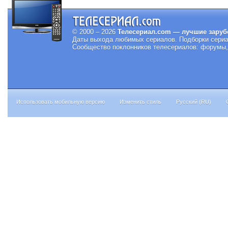
© 2000 – 2026
Телесериал.com — лучшие заруб
Даты выхода любимых сериалов.
Подборки сериа
Сообщество поклонников телесериалов: форумы, 
Использовать мобильную версию
Изменить стиль
Русский (RU)