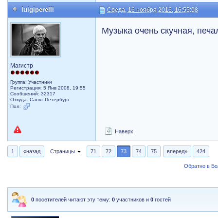
luigiperelli
Среда, 16 ноября 2016, 16:55:08
Музыка очень скучная, печа
Магистр
Группа: Участники
Регистрация: 5 Янв 2008, 19:55
Сообщений: 32317
Откуда: Санкт-Петербург
Пол:
Наверх
1
«назад
Страницы
71
72
73
74
75
вперед»
424
Обратно в Б
0
посетителей читают эту тему:
0
участников и
0
гостей