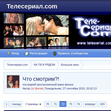
Телесериал.com
Вход
Регистрация
Правила_Сообщества
Телесериал.com
НА ТВ И РЯДОМ
Большое кино
Что смотрим?!
последний просмотренный вами фильм
Автор
Liz.Moretti
,
Понедельник, 27 сентября 2010, 20:02:13
1
«назад
Страницы
70
71
72
73
74
вперед»
424