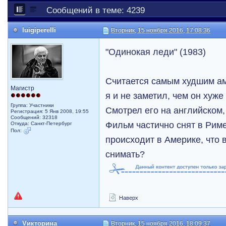
Сообщений в теме: 4239
luigiperelli
Вторник, 15 ноября 2016, 17:08:36
"Одинокая леди" (1983)
Считается самым худшим а
Магистр
я и не заметил, чем он хуже
Группа: Участники
Смотрел его на английском,
Регистрация: 5 Янв 2008, 19:55
Сообщений: 32318
Фильм частично снят в Риме
Откуда: Санкт-Петербург
Пол:
происходит в Америке, что 
снимать?
Наверх
Vикторина
Вторник, 15 ноября 2016, 18:09:37