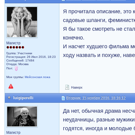
Я прочитала описание, это 
садовые шланги, феминистк
Я бы такое смотреть не стала
конечно.
Магистр
И насчет худшего фильма м
Группа: Участники
ходу назвать и похуже, нав
Регистрация: 26 Июл 2016, 18:23
Сообщений: 17484
Откуда: Москва
Пол:
Мои группы:
Мейсонская ложа
Наверх
luigiperelli
Вторник, 15 ноября 2016, 18:16:12
Да нет, обычная драма несч
неудачницы, разные мужики,
годятся, иногда и молодые 
Магистр