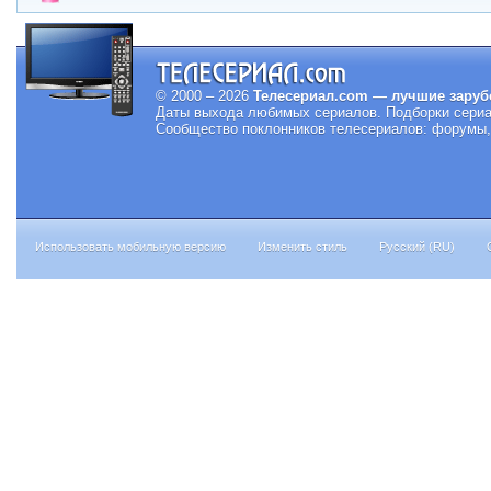
© 2000 – 2026
Телесериал.com — лучшие заруб
Даты выхода любимых сериалов.
Подборки сериа
Сообщество поклонников телесериалов: форумы, 
Использовать мобильную версию
Изменить стиль
Русский (RU)