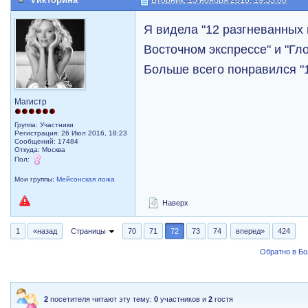
Вторник, 15 ноября 2016, 19:53:00
Я видела "12 разгневанных 
Восточном экспрессе" и "Гло
Больше всего понравился "
Магистр
Группа: Участники
Регистрация: 26 Июл 2016, 18:23
Сообщений: 17484
Откуда: Москва
Пол:
Мои группы:
Мейсонская ложа
Наверх
1
«назад
Страницы
70
71
72
73
74
вперед»
424
Обратно в Б
2
посетителя читают эту тему:
0
участников и
2
гостя