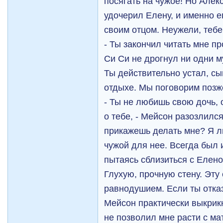
посягать на чужое! Но Алек
удочерил Елену, и именно е
своим отцом. Неужели, тебе
- Ты закончил читать мне п
Си Си не дрогнул ни одни му
Ты действительно устал, сы
отдыхе. Мы поговорим позж
- Ты не любишь свою дочь, 
о тебе, - Мейсон разозлился
прикажешь делать мне? Я л
чужой для нее. Всегда был 
пытаясь сблизиться с Елено
Глухую, прочную стену. Эту 
равнодушием. Если ты отказа
Мейсон практически выкрикн
не позволил мне расти с м