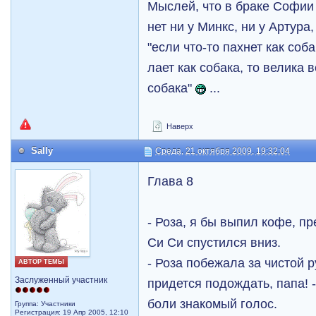
Мыслей, что в браке Софии 
нет ни у Минкс, ни у Артура,
"если что-то пахнет как соб
лает как собака, то велика 
собака"
...
Наверх
Sally
Среда, 21 октября 2009, 19:32:04
Глава 8
- Роза, я бы выпил кофе, пр
Си Си спустился вниз.
- Роза побежала за чистой р
АВТОР ТЕМЫ
Заслуженный участник
придется подождать, папа! 
боли знакомый голос.
Группа: Участники
Регистрация: 19 Апр 2005, 12:10