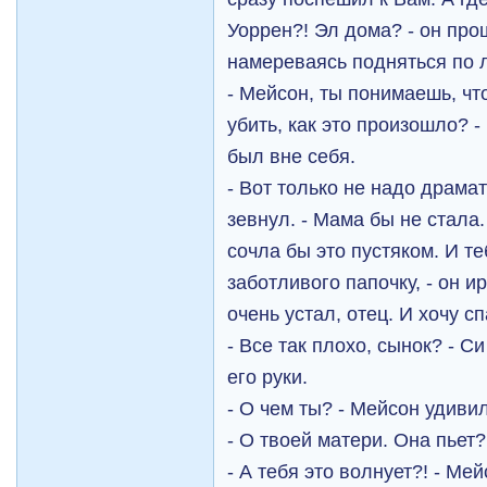
Уоррен?! Эл дома? - он про
намереваясь подняться по 
- Мейсон, ты понимаешь, чт
убить, как это произошло? -
был вне себя.
- Вот только не надо драма
зевнул. - Мама бы не стала
сочла бы это пустяком. И т
заботливого папочку, - он и
очень устал, отец. И хочу сп
- Все так плохо, сынок? - 
его руки.
- О чем ты? - Мейсон удиви
- О твоей матери. Она пьет?
- А тебя это волнует?! - М