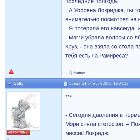
последние полгода.
- А Уоррена Локриджа, ты то
внимательно посмотрел на 
- Я потеряла его навсегда.
- Мэгги убрала волосы со лб
Круз, - она взяла со стола п
тебя есть на Рамиреса?
Наверх
Sally
Среда, 21 октября 2009, 19:34:33
***
- Сегодня давления в норме,
Мэри сняла стетоскоп. – По
миссис Локридж.
АВТОР ТЕМЫ