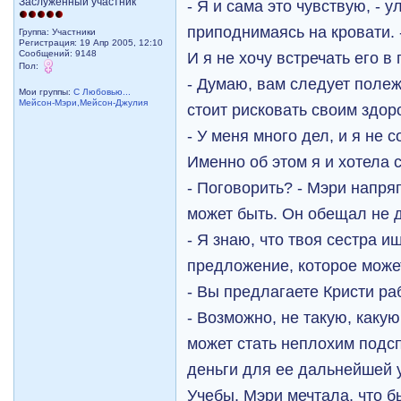
Заслуженный участник
- Я и сама это чувствую, - 
приподнимаясь на кровати. 
Группа: Участники
Регистрация: 19 Апр 2005, 12:10
Сообщений: 9148
И я не хочу встречать его в 
Пол:
- Думаю, вам следует полеж
Мои группы:
С Любовью...
Мейсон-Мэри,Мейсон-Джулия
стоит рисковать своим здор
- У меня много дел, и я не 
Именно об этом я и хотела с
- Поговорить? - Мэри напряг
может быть. Он обещал не д
- Я знаю, что твоя сестра и
предложение, которое может
- Вы предлагаете Кристи ра
- Возможно, не такую, какую
может стать неплохим подс
деньги для ее дальнейшей 
Учебы. Мэри мечтала, что 