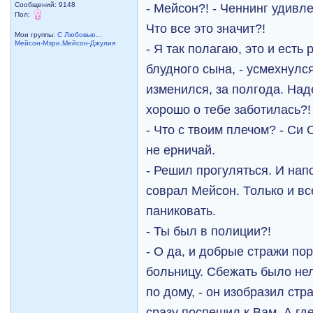
Сообщений: 9148
- Мейсон?! - Ченнинг удивле
Пол:
Что все это значит?!
Мои группы:
С Любовью...
Мейсон-Мэри,Мейсон-Джулия
- Я так полагаю, это и ест
блудного сына, - усмехнулся
изменился, за полгода. Над
хорошо о тебе заботилась?!
- Что с твоим плечом? - Си 
не ерничай.
- Решил прогуляться. И нап
соврал Мейсон. Только и вс
паниковать.
- Ты был в полиции?!
- О да, и добрые стражи по
больницу. Сбежать было нел
по дому, - он изобразил стр
сразу поспешил к Вам. А г