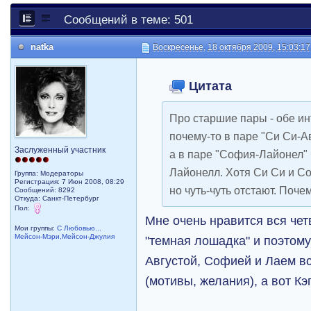
Сообщений в теме: 501
natka
Воскресенье, 18 октября 2009, 15:03:17
Цитата
Про старшие пары - обе ин
почему-то в паре "Си Си-А
Заслуженный участник
а в паре "София-Лайонел"
Лайонелл. Хотя Си Си и Со
Группа: Модераторы
Регистрация: 7 Июн 2008, 08:29
но чуть-чуть отстают. Поче
Сообщений: 8292
Откуда: Санкт-Петербург
Пол:
Мне очень нравится вся чет
Мои группы:
С Любовью...
Мейсон-Мэри,Мейсон-Джулия
"темная лошадка" и поэтому
Августой, Софией и Лаем в
(мотивы, желания), а вот К