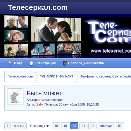
Телесериал.com
Вход
Регистрация
Правила_Сообщества
Телесериал.com
ФАНФИКИ И ФАН-АРТ
Фанфики по сериалу Санта-Барбара
Быть может...
Альтернативная история
Автор
Sally
,
Пятница, 25 сентября 2009, 18:20:25
1
«назад
Страницы
18
19
20
21
22
вперед»
51