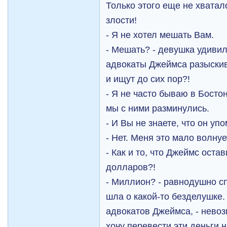
Только этого еще не хватал
злости!
- Я не хотел мешать Вам.
- Мешать? - девушка удивила
адвокаты Джеймса разыскив
и ищут до сих пор?!
- Я не часто бываю в Босто
мы с ними разминулись.
- И Вы не знаете, что он у
- Нет. Меня это мало волнуе
- Как и то, что Джеймс ост
долларов?!
- Миллион? - равнодушно сп
шла о какой-то безделушке. 
адвокатов Джеймса, - невоз
хочу перевести эти деньги 