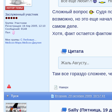
все еще любит?!
Но
АВТОР ТЕМЫ
Сложный вопрос
Судя по
Заслуженный участник
возможно, но это еще начал
Группа: Участники
самом деле.
Регистрация: 19 Апр 2005, 12:10
Сообщений: 9148
Хотя, факт остается фактом
Пол:
Мои группы:
С Любовью...
Мейсон-Мэри,Мейсон-Джулия
Цитата
Жаль Августу...
Там все гораздо сложнее, ч
Наверх
Туся
Вторник, 20 октября 2009, 18:57:41
Sally (Пятница, 19 д