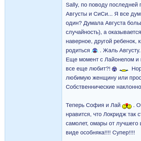
Sally, по поводу последней
Августы и СиСи... Я все дум
один? Думала Августа больш
случайность), а оказываетс
наверное, другой ребенок,
родиться
. Жаль Августу..
Еще момент с Лайонелом и м
все еще любит?!
Нор
любимую женщину или прос
Собственнические наклонн
Теперь София и Лай
. О
нравится, что Локридж так 
самолет, омары от лучшего
виде особняка!!!! Супер!!!!