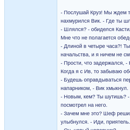
- Послушай Круз! Мы ждем т
нахмурился Вик. - Где ты ш
- Шлялся? - обиделся Касти
Мне что не полагается обе
- Длиной в четыре часа?! Т
начальства, и я ничем не с
- Прости, что задержался, -
Когда я с Ив, то забываю об
- Будешь оправдываться п
напарником, - Вик хмыкнул.
- Новым, кем? Ты шутишь? 
посмотрел на него.
- Зачем мне это? Шеф решил
улыбнулся. - Иди, приятель.