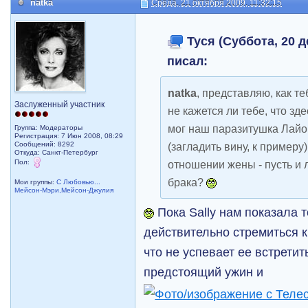
natka
Среда, 21 октября 2009, 11:32:15
Туся (Суббота, 20 д
писал:
natka
, представляю, как те
Заслуженный участник
не кажется ли тебе, что зд
мог наш паразитушка Лайон
Группа: Модераторы
Регистрация: 7 Июн 2008, 08:29
Сообщений: 8292
(загладить вину, к примеру
Откуда: Санкт-Петербург
Пол:
отношении жены - пусть и 
брака?
Мои группы:
С Любовью...
Мейсон-Мэри,Мейсон-Джулия
Пока Sally нам показала т
действительно стремиться к 
что не успевает ее встрети
предстоящий ужин и