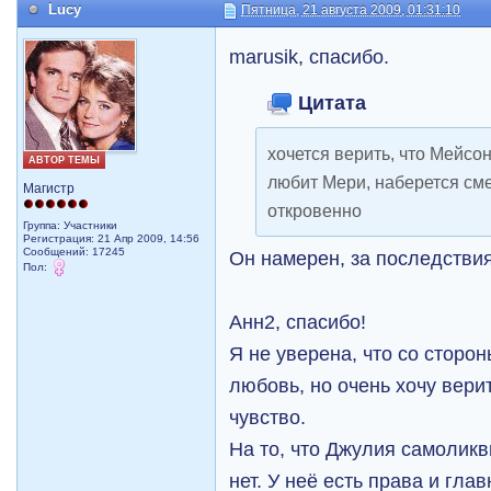
Lucy
Пятница, 21 августа 2009, 01:31:10
marusik, спасибо.
Цитата
хочется верить, что Мейсон
АВТОР ТЕМЫ
любит Мери, наберется сме
Магистр
откровенно
Группа: Участники
Регистрация: 21 Апр 2009, 14:56
Сообщений: 17245
Он намерен, за последстви
Пол:
Анн2, спасибо!
Я не уверена, что со сторо
любовь, но очень хочу верит
чувство.
На то, что Джулия самоликв
нет. У неё есть права и глав