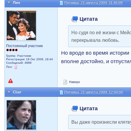
Лия
Пятница, 21 августа 2009, 11:46:09
Цитата
Но судя по её жизни с Мейс
перекрывала любовь.
Постоянный участник
Но вроде во время истории 
Группа: Участники
Регистрация: 19 Окт 2008, 18:44
вполне достойно, и отпусти
Сообщений: 4988
Пол:
Наверх
Clair
Пятница, 21 августа 2009, 12:04:04
Цитата
Вы даже произнесли клятв