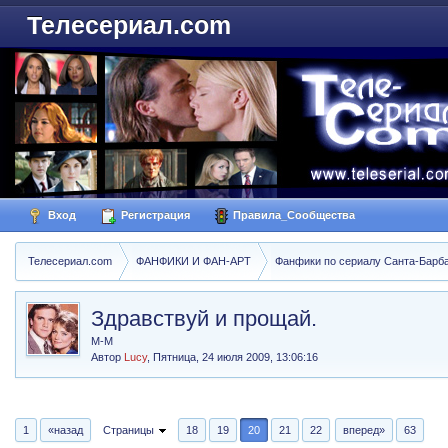
Телесериал.com
Вход
Регистрация
Правила_Сообщества
Телесериал.com
ФАНФИКИ И ФАН-АРТ
Фанфики по сериалу Санта-Барбара
Здравствуй и прощай.
М-М
Автор
Lucy
,
Пятница, 24 июля 2009, 13:06:16
1
«назад
Страницы
18
19
20
21
22
вперед»
63