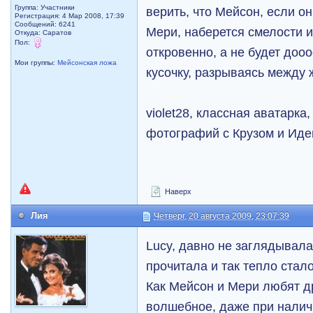
Группа: Участники
верить, что Мейсон, если о
Регистрация: 4 Мар 2008, 17:39
Сообщений: 6241
Мери, наберется смелости и
Откуда: Саратов
Пол:
откровенно, а не будет дооо
Мои группы:
Мейсонская ложа
кусочку, разрываясь между
violet28, классная аватарк
фотографий с Крузом и Иде
Наверх
Лия
Четверг, 20 августа 2009, 23:07:39
Lucy, давно не заглядывала
прочитала и так тепло стало
Как Мейсон и Мери любят д
волшебное, даже при налич