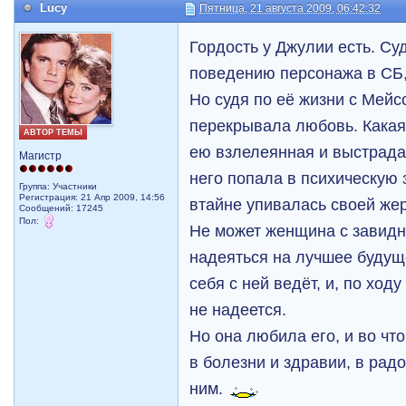
Lucy
Пятница, 21 августа 2009, 06:42:32
Гордость у Джулии есть. С
поведению персонажа в СБ,
Но судя по её жизни с Мейс
перекрывала любовь. Какая-
АВТОР ТЕМЫ
ею взлелеянная и выстрада
Магистр
него попала в психическую 
Группа: Участники
Регистрация: 21 Апр 2009, 14:56
втайне упивалась своей же
Сообщений: 17245
Пол:
Не может женщина с завид
надеяться на лучшее будуще
себя с ней ведёт, и, по ход
не надеется.
Но она любила его, и во что
в болезни и здравии, в радо
ним.