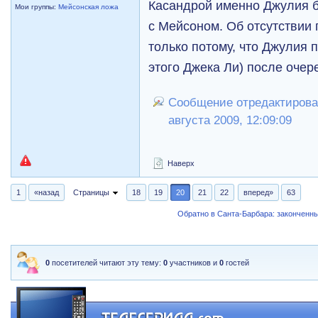
Касандрой именно Джулия 
Мои группы:
Мейсонская ложа
с Мейсоном. Об отсутствии 
только потому, что Джулия 
этого Джека Ли) после очер
Сообщение отредактировал
августа 2009, 12:09:09
Наверх
1
«назад
Страницы
18
19
20
21
22
вперед»
63
Обратно в Санта-Барбара: закончен
0
посетителей читают эту тему:
0
участников и
0
гостей