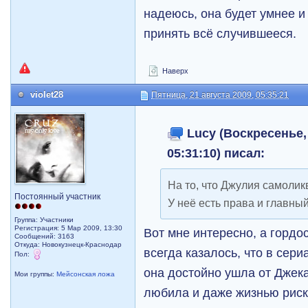
надеюсь, она будет умнее и
принять всё случившееся.
Наверх
violet28
Пятница, 21 августа 2009, 05:35:21
Lucy (Воскресенье, 
05:31:10) писал:
На то, что Джулия самолик
Постоянный участник
У неё есть права и главный
Группа: Участники
Регистрация: 5 Мар 2009, 13:30
Вот мне интересно, а гордо
Сообщений: 3163
Откуда: Новокузнецк-Краснодар
всегда казалось, что в сер
Пол:
она достойно ушла от Джека
Мои группы:
Мейсонская ложа
любила и даже жизнью риск