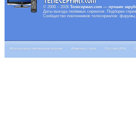
© 2000 – 2026
Телесериал.com — лучшие заруб
Даты выхода любимых сериалов.
Подборки сериа
Сообщество поклонников телесериалов: форумы, 
Использовать мобильную версию
Изменить стиль
Русский (RU)