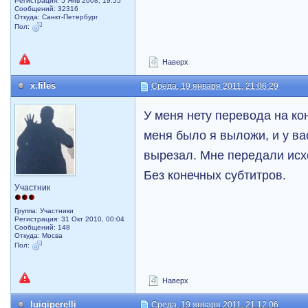
Регистрация: 5 Янв 2008, 19:55
Сообщений: 32316
Откуда: Санкт-Петербург
Пол:
Наверх
x.files
Среда, 19 января 2011, 21:06:29
У меня нету перевода на ко
меня было я выложи, и у вас
вырезал. Мне передали исх
Без конечных субтитров.
Участник
Группа: Участники
Регистрация: 31 Окт 2010, 00:04
Сообщений: 148
Откуда: Мосва
Пол:
Наверх
luigiperelli
Среда, 19 января 2011, 21:12:06