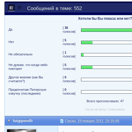
Сообщений в теме: 552
Хотели бы Вы показа или нет
[
36
Да
голосов]
[
5
Нет
голосов]
[
1
Не обязательно
голосов]
Не думаю, что когда-либо
[
5
повторят
голосов]
Другое мнение (как Вы
[
0
считаете?)
голосов]
Предпочитаю Питерскую
[
0
озвучку (последнюю)
голосов]
Всего проголосовало: 47
Гости не могут голосовать
luigiperelli
Среда, 19 января 2011, 20:39:46