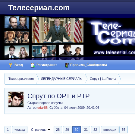
Телесериал.com
Вход
Регистрация
Правила_Сообщества
Телесериал.com
ЛЕГЕНДАРНЫЕ СЕРИАЛЫ
Спрут | La Piovra
Спрут по ОРТ и РТР
Старая первая озвучка
Автор
eda-88
,
Суббота, 04 июля 2009, 20:41:06
1
«назад
Страницы
28
29
30
31
32
вперед»
56