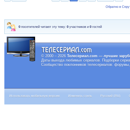
Обратно в Спрут
0
посетителей читают эту тему:
0
участников и
0
гостей
© 2000 – 2026
Телесериал.com — лучшие заруб
Даты выхода любимых сериалов.
Подборки сериа
Сообщество поклонников телесериалов: форумы, 
Использовать мобильную версию
Изменить стиль
Русский (RU)