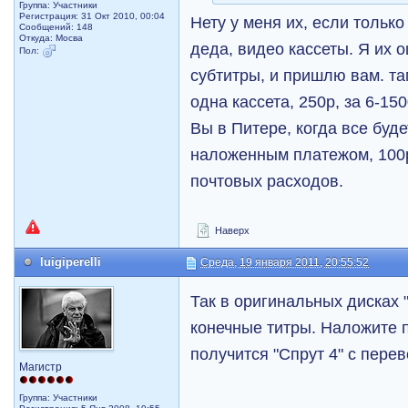
Группа: Участники
Регистрация: 31 Окт 2010, 00:04
Нету у меня их, если только
Сообщений: 148
Откуда: Мосва
деда, видео кассеты. Я их
Пол:
субтитры, и пришлю вам. там
одна кассета, 250р, за 6-150
Вы в Питере, когда все буд
наложенным платежом, 100р
почтовых расходов.
Наверх
luigiperelli
Среда, 19 января 2011, 20:55:52
Так в оригинальных дисках 
конечные титры. Наложите 
получится "Спрут 4" с пере
Магистр
Группа: Участники