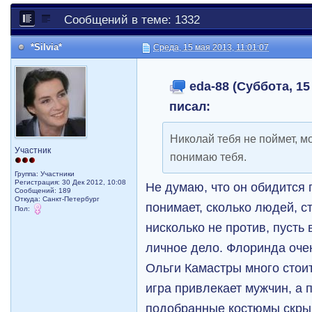
Сообщений в теме: 1332
*Silvia*
Среда, 15 мая 2013, 11:01:07
eda-88 (Суббота, 15
писал:
Николай тебя не поймет, м
Участник
понимаю тебя.
Группа: Участники
Регистрация: 30 Дек 2012, 10:08
Не думаю, что он обидится 
Сообщений: 189
Откуда: Санкт-Петербург
понимает, сколько людей, с
Пол:
нисколько не против, пусть 
личное дело. Флоринда оче
Ольги Камастры много стоит
игра привлекает мужчин, а
подобранные костюмы скры