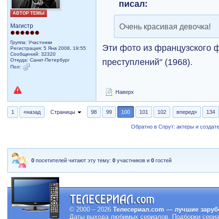
писал:
АВТОР ТЕМЫ
Очень красивая девочка!
Магистр
Группа: Участники
Эти фото из французского 
Регистрация: 5 Янв 2008, 19:55
Сообщений: 32320
преступлений" (1968).
Откуда: Санкт-Петербург
Пол:
Наверх
1
«назад
Страницы
98
99
100
101
102
вперед»
134
Обратно в Спрут: актеры и создат
0
посетителей читают эту тему:
0
участников и
0
гостей
© 2000 – 2026
Телесериал.com — лучшие заруб
Даты выхода любимых сериалов.
Подборки сериа