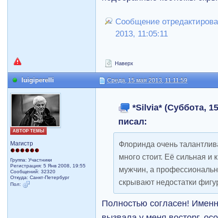
Сообщение отредактировал 
2013, 11:05:11
Наверх
luigiperelli
Среда, 15 мая 2013, 11:11:59
*Silvia* (Суббота, 1
писал:
АВТОР ТЕМЫ
Флоринда очень талантлив
Магистр
много стоит. Её сильная и 
Группа: Участники
Регистрация: 5 Янв 2008, 19:55
мужчин, а профессиональ
Сообщений: 32320
Откуда: Санкт-Петербург
скрывают недостатки фигу
Пол:
Полностью согласен! Именн
вызвала у меня восторг, ос