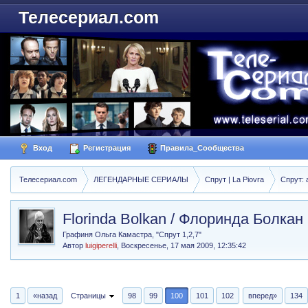
Телесериал.com
Вход
Регистрация
Правила_Сообщества
Телесериал.com
ЛЕГЕНДАРНЫЕ СЕРИАЛЫ
Спрут | La Piovra
Спрут: 
Florinda Bolkan / Флоринда Болкан
Графиня Ольга Камастра, "Спрут 1,2,7"
Автор
luigiperelli
,
Воскресенье, 17 мая 2009, 12:35:42
1
«назад
Страницы
98
99
100
101
102
вперед»
134