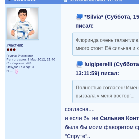
*Silvia* (Суббота, 1
писал:
Флоринда очень талантлив
Участник
много стоит. Её сильная и 
Группа: Участники
Регистрация: 8 Мар 2012, 21:40
luigiperelli (Суббот
Сообщений: 444
Откуда: Там где Я
Пол:
13:11:59) писал:
Полностью согласен! Именн
вызвала у меня восторг....
согласна....
и если бы не
Сильвия Кон
была бы моим фаворитом ср
"Спруте"..