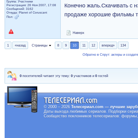
Группа: Участники
Конечно жаль.Скачивать с н
Регистрация: 26 Ноя 2007, 17:08
Сообщений: 3162
Откуда: Planet of Coruscant
продаже хорошие фильмы т
Пол:
Наверх
1
«назад
Страницы
8
9
10
11
12
вперед»
134
Обратно в Спрут: актеры и создат
0
посетителей читают эту тему:
0
участников и
0
гостей
© 2000 – 2026
Телесериал.com — лучшие заруб
Даты выхода любимых сериалов.
Подборки сериа
Сообщество поклонников телесериалов: форумы, 