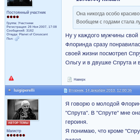
Постоянный участник
Она никогда особо красиво
Вообщем с годами стала л
Группа: Участники
Регистрация: 26 Ноя 2007, 17:08
Сообщений: 3162
Ну у каждого мужчины свой
Откуда: Planet of Coruscant
Пол:
Флоринда сразу понравилась
своей жизни посмотрел Спр
Ольгу и в двушке Спрута и 
Наверх
luigiperelli
Вторник, 14 декабря 2010, 12:00:36
Я говорю о молодой Флори
"Спрута". В "Спруте" мне он
героиня.
АВТОР ТЕМЫ
Я понимаю, что кроме "Спру
Магистр
видел.