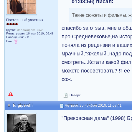
01:03:56) писал:
Такие сюжеты и фильмы, ж
Постоянный участник
спасибо за отзыв. мне в о
Группа:
Заблокированные
Регистрация: 16 мая 2010, 09:48
про Средневековье,на истор
Сообщений: 2118
Пол:
поняла из рецензии и ваши
мрачный,тяжелый..надо поду
смотреть...Кстати какой фи
можете посоветовать? Я ее 
сож.
Наверх
luigiperelli
Четверг, 25 ноября 2010, 11:08:41
"Прекрасная дама" (1998) 