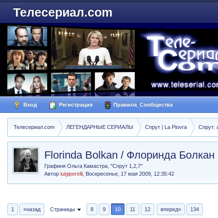
Телесериал.com
Вход
Регистрация
Правила_Сообщества
Телесериал.com
ЛЕГЕНДАРНЫЕ СЕРИАЛЫ
Спрут | La Piovra
Спрут: 
Florinda Bolkan / Флоринда Болкан
Графиня Ольга Камастра, "Спрут 1,2,7"
Автор
luigiperelli
,
Воскресенье, 17 мая 2009, 12:35:42
1
«назад
Страницы
8
9
10
11
12
вперед»
134