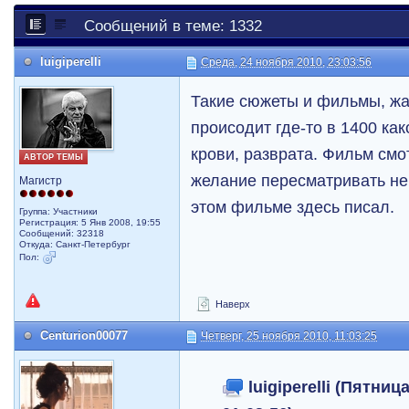
Сообщений в теме: 1332
luigiperelli
Среда, 24 ноября 2010, 23:03:56
Такие сюжеты и фильмы, жа
происодит где-то в 1400 как
крови, разврата. Фильм смо
АВТОР ТЕМЫ
желание пересматривать не
Магистр
этом фильме здесь писал.
Группа: Участники
Регистрация: 5 Янв 2008, 19:55
Сообщений: 32318
Откуда: Санкт-Петербург
Пол:
Наверх
Centurion00077
Четверг, 25 ноября 2010, 11:03:25
luigiperelli (Пятниц